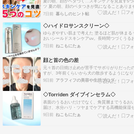
夏の朝、顔がベタつく…スキンケアを見直す5つ
ツ 夏の朝、顔のベタつきが気になることありま
か？???? 起きたときから肌がベタベタしてい
7日前
暮らしのヒント帖
スキンケアをした後に「ちょっと重いかも…」
じたりすることもありますよね。 私も暑い季節
◇ハイドロサンスクリーン◇
朝のスキンケアをした後に、肌がすっきり…
ゆらぎやすい肌まで考えた 塗るほど肌が休まる
おいシールドスキンケアuv。長時間つづくうる
と整肌ケアで、日中の刺激を受けやすい肌を快
7日前
ねこもにたぁ
状態へ整えるサンスクリーン。 美容施術後は日
止め選びも慎重になりますが、毎日のケアに取
顔と首の色の差
れやすいやさしい使い心地なのが印象的でした
元々首の日焼け止めが苦手でサボりがりだった
すが、3年前くらいから犬の散歩するようになり
けっこう焼けてしまうようになった。顔は白い
9日前
アラフィフの美容や生活ブログ
首は茶色くて、まるで顔だけファンデ厚塗りの
チャンっぽい状態。 なので今年は意識して、首
◇Torriden ダイブインセラム◇
と同等に毎朝必ず日焼けどめを塗るようにして
表面のうるおいだけでなく、角質層までうるお
届け、水分ハリ・ツヤまでケアする高機能保湿
ム。 洗顔→化粧水の後にスポイトでダイブイン
9日前
ねこもにたぁ
ムを取り、顔全体へやさしくなじませて使って
す。みずみずしく軽やかなテクスチャーで伸び
く、肌になじませやすい印象でした。しっとり