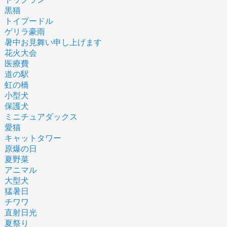
黒猫
トイプードル
ゲリラ豪雨
暑中お見舞い申し上げます
花火大会
医療費
道の駅
虹の橋
小型犬
保護犬
ミニチュアダックス
愛猫
キャットタワー
原爆の日
夏野菜
アニマル
大型犬
猛暑日
チワワ
直射日光
夏祭り