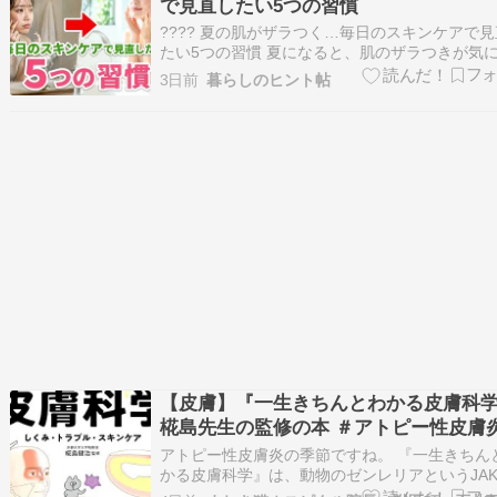
で見直したい5つの習慣
???? 夏の肌がザラつく…毎日のスキンケアで
たい5つの習慣 夏になると、肌のザラつきが気
ことはありませんか？???? 「いつもと同じよ
3日前
暮らしのヒント帖
キンケアしているのに、なんだか肌がなめらか
ない…」 そんなふうに感じることがありますよ
汗をかく日が増えたり、エアコン…
【皮膚】『一生きちんとわかる皮膚科
椛島先生の監修の本 ＃アトピー性皮膚
アトピー性皮膚炎の季節ですね。 『一生きちん
かる皮膚科学』は、動物のゼンレリアというJA
ヌスキナーゼ）阻害薬を作った椛島先生の監修