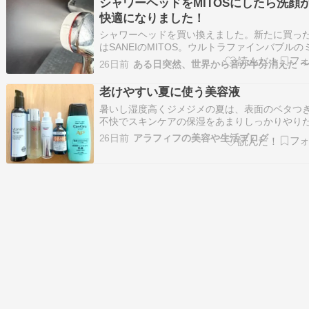
シャワーヘッドをMITOSにしたら洗顔
進化を遂げたものである！*2…
快適になりました！
シャワーヘッドを買い換えました。新たに買っ
はSANEIのMITOS。ウルトラファインバブルの
ト機能付きのシャワーヘッドです。別に今使っ
26日前
るヘッドが壊れたわけではないのですが、ネッ
見ていて左のミスト機能が欲しくて買いました
老けやすい夏に使う美容液
ルトラファインバブルといえど、普通のシャ…
暑いし湿度高くジメジメの夏は、表面のベタつ
不快でスキンケアの保湿をあまりしっかりやり
ない。でも日照時間は長いし日差しは強いしで
26日前
アラフィフの美容や生活ブログ
線ダメージは気になる。なので夏場は、冬より
の劣化が進みやすい気がする。実際、冬の方が
ツヤピカだった気がする。丁寧に保湿するから
な。…