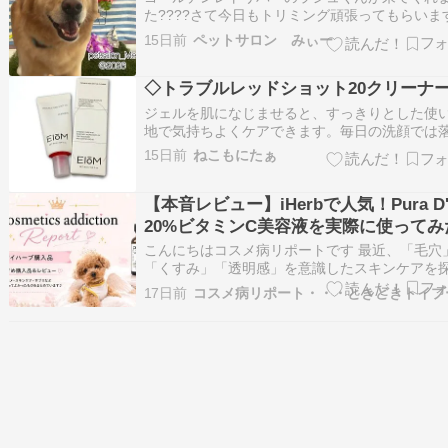
た????さて今日もトリミング頑張ってもらいま
元気いっぱいのラシュくん爪切りもシャンプー
15日前
ペットサロン みぃー
んとかクリアトリミング前がこちらお尻とお腹
胸のカットでスッキリそわそわしながらも最後
◇トラブルレッドショット20クリーナ
頑張ってくれましたスキンケアシャンプーでお
ジェルを肌になじませると、すっきりとした使
地で気持ちよくケアできます。毎日の洗顔では
しきれない汚れをオフしたい時のスペシャルケ
15日前
ねこもにたぁ
も取り入れやすい印象でした。洗い流した後は
がなめらかに整ったような使用感。ベタつきに
【本音レビュー】iHerbで人気！Pura D'
く、その後のスキンケアも心地よく使えました。
の…
20%ビタミンC美容液を実際に使ってみ
こんにちはコスメ病リポートです 最近、「毛穴
「くすみ」「透明感」を意識したスキンケアを
ていて、 iHerbで以前使用してめっちゃ良かっ
17日前
コスメ病リポート・・・ときどきトイプ
液を再度購入してみました。 今回レビューする
は、 Pura D'or Professional 20% Vitamin C Ser