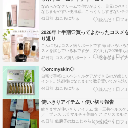
なめらかなクリームで伸びがよく、目元にやさ
なじませやすい使用感。こっくりしすぎないテ
チャーなので、朝のメイク前にも使いやすかっ
41日前
ねこもにたぁ
す。しっとり感がありながらべたつきにくく、
だけでなく口元やほうれい線まわりのケアにも
2026年上半期♡買ってよかったコスメ
入れやすい印象。少量でもよく伸びるので、毎
ス…
り返り
こんにちはコスメ病リポートです 毎日いろいろ
スメを試している私ですが、気付けば2026年も
という間に上半期が終了 新作や話題の商品をた
42日前
コスメ病リポート・・・ときどきトイプ
ん使ってきた中でも、「気付けばこればかり手
っていたなぁ」と思うお気に入りコスメがいく
◇on:myskin◇
ありました 今回はランキングではなく、上…
自宅で手軽にスペシャルケアができるのが嬉し
イント。洗顔後になじませて数分置いてから洗
すだけなので、取り入れやすい印象でした。 少
44日前
ねこもにたぁ
クチクした使用感がありますが、そのひと手間
別なケアをしているような気分に。使用後は肌
使いきりアイテム・使い切り報告
めらかになったような感触で、スキンケアの時
が…
続きますが使いきりアイテム 第一三共ヘルス
／ ブレスラボ マルチ＋美白ケア クリスタルク
ミント 息を元からキレイで、美白にも◎ ブレス
45日前
鉄腕子のねこじゃらしっくぱーく
マルチ+美白ケア 薬用 歯磨き粉 [ 2大口臭を原