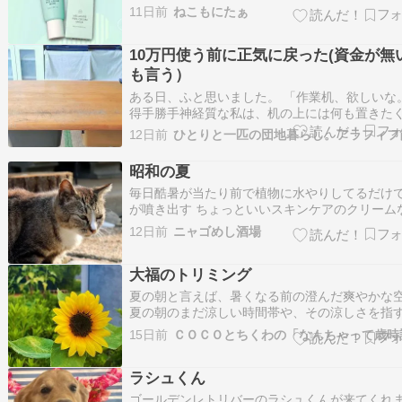
と密着するので、ケアしている時間も楽しめま
11日前
ねこもにたぁ
た。はがした後は、肌がなめらかに整ったよう
用感。うるおい感もあり、その後のスキンケア
10万円使う前に正気に戻った(資金が無
地よく使えました。 週に数回のケアとして取り
や…
も言う）
ある日、ふと思いました。 「作業机、欲しいな
得手勝手神経質な私は、机の上には何も置きた
りません。↓↓理想。飲み物置いて、更年期なの
12日前
汗拭き兼手汗拭きのハンドタオルそして、左奥
るのがノートPCや、キーボード、マウスタブレ
昭和の夏
と、液タブ置き場。いつも作業するのは手前の
毎日酷暑が当たり前で植物に水やりしてるだけ
が噴き出す ちょっといいスキンケアのクリーム
かが意味なくなるじゃん 拭い去るんではなくポ
12日前
ニャゴめし酒場
ンして押さえてるけど間に合わん 去年の7月も
に地獄だったかなぁ？ ってもすぐに8月で次は
大福のトリミング
試練が待ってるのか 昭和の夏はここまで…
夏の朝と言えば、暑くなる前の澄んだ爽やかな
夏の朝のまだ涼しい時間帯や、その涼しさを指
「朝涼」という言葉も昭和にはあったはずなん
15日前
ＣＯＣＯとちくわの「なんちゃって歳時
が・・・５時過ぎからの朝ん歩なのに気温は２
あるし何より湿気に満ちた、べっとりとした空
ラシュくん
ＣＯＣＯちく大地方・奈良零れ種で咲いた(と思
る…
ゴールデンレトリバーのラシュくんが来てくれ