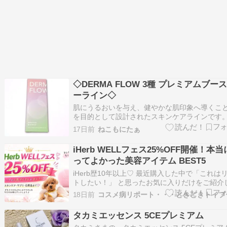
◇DERMA FLOW 3種 プレミアムブー
ーライン◇
肌にうるおいを与え、健やかな肌印象へ導くこ
を目的として設計されたスキンケアラインです。 
ホワイトグロウブースター軽めのテクスチャー
17日前
ねこもにたぁ
肌になじませやすい使用感でした。ベタつきに
ので朝のスキンケアにも取り入れやすく、肌が
iHerb WELLフェス25%OFF開催！本
い印象に整うように感じました。 ❤️3GF …
ってよかった美容アイテム BEST5
iHerb歴10年以上♡ 最近購入した中で「これは
トしたい！」 と思ったお気に入りだけをご紹介
す こんにちはコスメ病リポートです iHerbのWE
18日前
コスメ病リポート・・・ときどきトイプ
ェスが始まりましたね 今回は最近購入した商品
から、本当に買ってよかったものだけを5つ選び
タカミエッセンス 5CEプレミアム
た どれも実際に使っ…