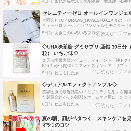
4日前
です。人の本ですが、基本は同じです。 『一生
んとわかる皮膚科学』の内容 皮膚は単に体を覆
セレニティーゼロ オールインワンジェ
ではなく、外部から体を守る「最大の臓器…
合同会社TOP DRAWS_HONESTUALさまの、
ティーゼロ オールインワンジェルをモニターさ
いただいています。化粧水・美容液・乳液・ク
5日前
あきこのいろいろブログ
ム・パックがひとつにまとまっていて手軽にス
ケアができますね。お肌にやさしい無香料なの
◇UHA味覚糖 グミサプリ 亜鉛 30日分（
れしいです。オールインワンジェル…
粒） いちご味◇
楽天市場最大級のビューティイベント「神トク⚡
8/4(火)から開催✨コスメやスキンケア、サプリ
ラコン、美容家電はもちろん、韓国コスメにも
5日前
ねこもにたぁ
る 「最大30％OFFクーポン」 で、おトクに購
るイベントです。 今回気になっていたのは、UH
◇デュアルエフェクトアンプル◇
覚糖 グミサプリ 亜鉛 3…
美容医療で最近話題の「リジュラン注射」を開
た製薬会社がその製剤をホームケア用にしたコ
ライン。 少しとろみのある美容液ですが、肌に
6日前
ねこもにたぁ
ませるとベタつきにくく、なめらかな使用感。
とり感がありながら重たさを感じにくいので、
夏の朝、顔がベタつく…スキンケアを
のスキンケアにも取り入れやすかったです。乾
が…
す5つのコツ