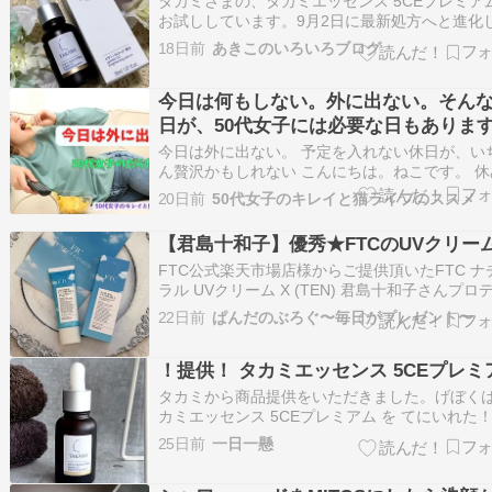
タカミさまの、タカミエッセンス 5CEプレミア
お試ししています。9月2日に最新処方へと進化
新発売になる、タカミのビタミンC*1配合美容液
18日前
あきこのいろいろブログ
す。(*1 アスコルビン酸（整肌成分）)なんと1滴
1500兆個の注入だそうですよ。ビタミンCによ
今日は何もしない。外に出ない。そん
リつき、べたつきを感じないタカ…
日が、50代女子には必要な日もありま
今日は外に出ない。 予定を入れない休日が、い
ん贅沢かもしれない こんにちは。ねこです。 休
日だからといって、どこかへ出かけなければい
20日前
50代女子のキレイと猫ライフのススメ
いわけではありません。 友達とランチをしたり
い物に行ったり、美容院に行ったり。もちろん
【君島十和子】優秀★FTCのUVクリー
ういう休日も楽しいです。でも、50代にな…
FTC公式楽天市場店様からご提供頂いたFTC ナ
ラル UVクリーム X (TEN) 君島十和子さんプロ
ス スキンケアブランドFTCの商品です。FTC 
22日前
ぱんだのぶろぐ〜毎日がプレゼント〜
ラル UVクリーム X (TEN) 君島十和子 SPF50+
PA++++ 35g 日焼け止め 日焼け止めクリー…
！提供！ タカミエッセンス 5CEプレミ
タカミから商品提供をいただきました。げぼくは
カミエッセンス 5CEプレミアム を てにいれた
しよう！タカミエッセンス 5CEプレミアムとは
25日前
一日一懸
計販売数60万本*を超えるタカミ人気のビタミン
合**美容液がさらに手応えを感じられる最新処