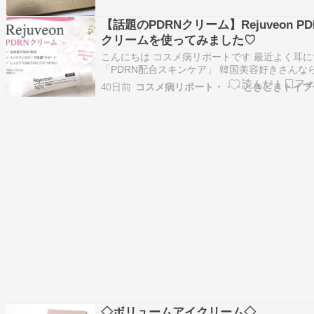
くて、これは、ちょっとお試しで匂いを嗅いで
【話題のPDRNクリーム】Rejuveon PD
い。そう思い、札幌で購入できないかネットで
クリームを使ってみました♡
こんにちは コスメ病リポートです 最近よく耳に
「PDRN配合スキンケア」 韓国美容好きさんな
度は目にしたことがあるのではないでしょうか 
40日前
コスメ病リポート・・・ときどきトイプ
は話題の Rejuveon（リジュビオン）PDRNク
をお試しさせていただきました 実際に使ってみ
想や使用感を詳しく正直に…
◇ボリュームアイクリーム◇