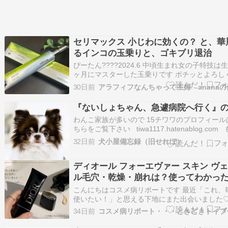
セリマックス 小じわに効くの？ と、華
るインコの玉乗りと、ゴキブリ退治
ぴーたん????2024.6 中頃生まれ女の子特技は生
ヶ月にマスターした玉乗りです ポチッとよろし
願いします最近気がついたんだけどGoogleで『
30日前
セイインコ 玉乗り』の動画を検索するとまぁま
位にぴーたんがランクインします✨なんか嬉し
『ないしょちゃん、急遽病院へ行く』
最近の購入品TikTok…
わんこ家族が多いので 15チワワのプロフィール
ちらをご覧下さい tiwa1117.hatenablog.com
一つのblogもよろしくお願いします
32日前
犬小屋備忘録（旧せれぼ）
cobin1113.blog.fc2.com 来たよ～って応援の
キングバナーをポチ☆っとお願いします…
ディオール フォーエヴァー スキン ヴ
ル毛穴・乾燥・崩れは？使ってわかっ
と
こんにちはコスメ病リポートです 最近「これ、
使いたい！」と思える下地にまた出会いました♡
ィオール フォーエヴァー スキン ヴェールを使
34日前
コスメ病リポート・・・ときどきトイプ
たレビュー♡ ベースメイクって、その日のメイ
体を左右しますよね 乾燥すると粉っぽくなるし、