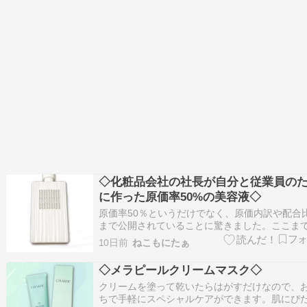
し…
◇化粧品会社の社長が自分と従業員の
に作った原価率50%の美容液◇
原価率50％というだけでなく、原価内訳や配合
まで公開されていることに驚きました。ここま
報を公開している美容液は珍しく、成分にこだ
10日前
ねこもにたぁ
たい方にもわかりやすいと思います。実際に使
みると、なめらかなテクスチャーで肌になじま
◇メラピールクリームマスク◇
すく、ベタつきにくい使用感でした。しっとり
クリームを塗って乾いたらはがすだけなので、
う…
ちで手軽にスペシャルケアができます。肌にぴ