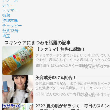
シャー
トリマー
姉弟
沖縄本島
チャッピー
台風13号
埼玉
スキンケアにまつわる話題の記事
【ファミマ】無料に感激!!
ファミマクーポン来ているという噂は聞いてい
ですが、表示されず。やっと表示になったのでG
ました!!人によって来るクーポンが違う様で。私
15時間前
ぱんだのぶろぐ〜毎日がプレゼント〜
ちらだったのですが。 一番下に靴下1円クーポ
ている方がいらしたら、かなりラッキーな様で
美容成分98.7％配合！
確認してみてねーーー。アプリダウンロー…
美容成分98.7％配合！水で薄めず発酵液をベー
した濃密ビタミンC美容液。フォーカスVCドロ
届きました!!The Focus VC Drop フォーカスV
3日前
ぱんだのぶろぐ〜毎日がプレゼント〜
ップ 美容液 ビタミンC バクチオール ナイアシ
ド コメ発酵液 毛穴 開き 透明感 くすみ キメ ハ
???? 夏の肌がザラつく…毎日のスキン
ツ…