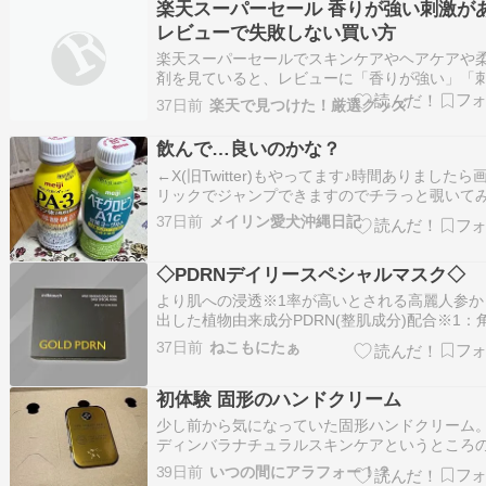
楽天スーパーセール 香りが強い刺激が
脂が出るとテカるし、 毛穴も気に…
レビューで失敗しない買い方
​​​​​楽天スーパーセールでスキンケアやヘアケアや
剤を見ていると、レビューに「香りが強い」「
がある」「好みが分かれる」と書かれていて、
37日前
楽天で見つけた！厳選グッズ
止まることがあります。安い今こそ買いたいの
自分に合...
飲んで…良いのかな？
←X(旧Twitter)もやってます♪時間ありましたら
リックでジャンプできますのでチラっと覗いて
くださいね???? はいたい????いや～、サムラ
37日前
メイリン愛犬沖縄日記
ー⚽強豪、ブラジルに負けて しまいましたね～??
悔しいですね～。リアルタイムでは観て ないで
◇PDRNデイリースペシャルマスク◇
が????朝、直ぐ…
より肌への浸透※1率が高いとされる高麗人参か
出した植物由来成分PDRN(整肌成分)配合※1：
層まで シートはやわらかく肌にぴたっと密着し
37日前
ねこもにたぁ
使いやすい印象。美容液もたっぷりで、みずみ
いうるおい感がありしっとりした使い心地でし
初体験 固形のハンドクリーム
大容量タイプなので、毎日のケアに気軽に…
少し前から気になっていた固形ハンドクリーム
ディンバラナチュラルスキンケアというところ
品でインスタとかFacebookの広告で流れてきて
39日前
いつの間にアラフォー！？
た。こりゃ気になる香りがいろいろ種類がある