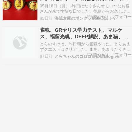
ング★USA★おもちゃの指輪★ドクタ
05月18日（月）♪昨日はたくさんオモロ〜なお客
ー・スース★帽子をかぶった猫
さんが来て愉快な日でした、徳島からお久しぶり
のHくんもきてくれて久々に会えて嬉しかった♪長
★Dr.Seuss★キャラクター★
83日前
海賊倉庫のボンクラ航海日誌！？
身イケメソずるいわ〜♪笑本日もカイゾクソウ
コ、11時〜18時までの通常営業です♪今日はこち
雀魂、GRヤリス学力テスト、マルケ
らの商品をUPしました♪ トイリング/ガムボール
ス、福留光帆、DEEP解説、あま猫、M
リン…
リーグ
とらのすけは、昨日朝から雀魂やった。とりあえ
ずクエストはクリアした。まあ、あまりたくさん
やると根を詰めることになるので適当にしてい
87日前
とらちゃんのゴロゴロ日記Blog.ver
た。 トヨタイムズでGRヤリスの紹介動画を見
た。なんでも最初は全くの市販車の段階から開発
が始まったらしい。ヴィッツの後継車として販売
された。今やGRヤ…