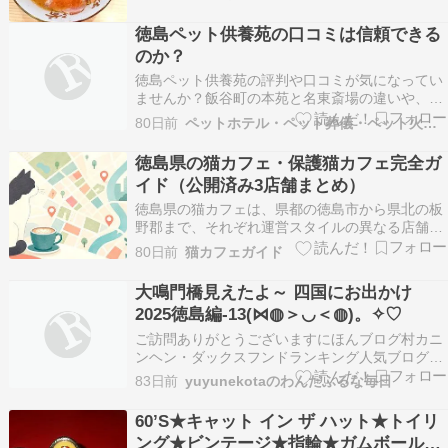
の元へと大きく遠回りして他の日に予定してたお
店へと。雨の日だし少し落ち着いたかな？って思
徳島ペット供養苑の口コミは信頼できる
ってたら16名の行列がありますよ！目立つ赤く大
のか？
きな看板が店舗…
徳島ペット供養苑の評判や口コミが気になってい
ませんか？飯谷町の本苑と名東斎場の違いや、利
用者の声を客観的な視点で詳しく解説します。
80日前
ペットホテル・ペット葬儀・ペット火葬 何でも相談！
徳島県の猫カフェ・保護猫カフェ完全ガ
イド（公開済み3店舗まとめ）
徳島県の猫カフェは、県都の徳島市から県北の板
野郡まで、それぞれ運営スタイルの異なる店舗が
点在しています。カフェ併設で時間制プランから
80日前
猫カフェガイド
入る譲渡型保護猫カフェ、会員登録した人だけが
利用できる会員制の猫カフェ、1組ごとに貸し切
大鳴門橋見えたよ～ 四国にお出かけ
る完全予約制の譲渡型保護猫カフェと、利用のハ
2025徳島編-13(⋈◍＞◡＜◍)。✧♡
ードルも運営の軸…
ご訪問ありがとうございますにほんブログ村カニ
ンヘン・ダックスフンドランキング人気ブログラ
ンキングへ エスカヒル鳴門の見晴らし台晴れで本
83日前
yuyunekotaのわんだふるな毎日
当に綺麗に鳴門大橋が見えました大塚美術館はペ
ットNGだからいけませんでした 2025.01.1918日
60’S★キャット イン ザ ハット★トイリ
～20日までお出かけしてきまーすまだ春のお…
ング★ビンテージ★指輪★ガムボールリ