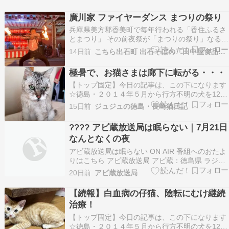
廣川家 ファイヤーダンス まつりの祭り
兵庫県美方郡香美町で毎年行われる「香住ふるさ
とまつり」 その前夜祭が「まつりの祭り」なる変
なタイトルで催され、そのイベントに廣川家なる
14日前
こちら出石町 出石そばの「田中屋食品製造部」
集団が参加されていました。 正直、無知な私はこ
のイベントで見るまでこのご家族を存じませんで
極暑で、お猫さまは廊下に転がる・・・
したが。 度肝ぬかれました。 ご家族それぞれが
【トップ固定】今日の記事は、この下になります
見事なフ…
☆徳島・２０１４年５月から行方不明の犬を12年
探しています ↑ ↑詳細はWEBサイトに記載してい
15日前
ジュジュの徳島・長崎猫日記
ます。（※2026年10月末で閉鎖します。）※２
０２６年５月、行方不明から１２年で、グーちゃ
???? アビ蔵放送局は眠らない｜7月21日
ん捜索に区切りを付けました。私の足を使っての
なんとなくの夜
捜索…
アビ蔵放送局は眠らない ON AIR 番組へのおたよ
りはこちら アビ蔵放送局 アビ蔵：徳島県 ラジオ
ネーム：しんじ アビ蔵：コンビニ帰りに袋を見た
20日前
アビ蔵放送局
ら買ったはずのプリンが入ってなかった。冷静に
考えたらレジで渡されてない。 アビ蔵：プリンが
【続報】白血病の仔猫、陰転にむけ継続
消えた話、何だか静かな夜にはちょっとだけ不…
治療！
【トップ固定】今日の記事は、この下になります
☆徳島・２０１４年５月から行方不明の犬を12年