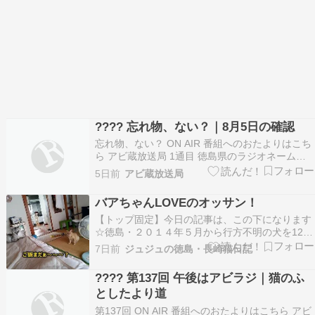
???? 忘れ物、ない？｜8月5日の確認
忘れ物、ない？ ON AIR 番組へのおたよりはこち
ら アビ蔵放送局 1通目 徳島県のラジオネーム、
Haruさん 明日の予約時間の確認だけ朝もう一回
5日前
アビ蔵放送局
お願いします、たぶん大丈夫 アビ蔵：明日の予約
時間の確認、もう一度したいんだね。 バステト：
バアちゃんLOVEのオッサン！
朝の時間に確認しておくといいよ。 ア…
【トップ固定】今日の記事は、この下になります
☆徳島・２０１４年５月から行方不明の犬を12年
探しています ↑ ↑詳細はWEBサイトに記載してい
7日前
ジュジュの徳島・長崎猫日記
ます。（※2026年10月末で閉鎖します。）※２
０２６年５月、行方不明から１２年で、グーちゃ
???? 第137回 午後はアビラジ｜猫のふ
ん捜索に区切りを付けました。私の足を使っての
としたより道
捜索…
第137回 ON AIR 番組へのおたよりはこちら アビ