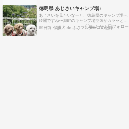
バックからランチ休憩を挟まずにスループレーで
徳島県 あじさいキャンプ場♪
ラウンドするゴルフガチ派です。ラウンドを終…
あじさいを見たいなーと、徳島県のキャンプ場へ
綺麗ですね〜‌‌湖畔のキャンプ場‌空気がカラッとし
てるので暑くても快適でした‌飼い主は新しいギア
69日前
保護犬 de ぶさマルチーズの記録
のお試し晩御飯は、551にしてみましたよ残りの
お写真はインスタへあっぷ‌‌‌‌ ポチッコお願いします‌
にほんブログ村 にほんブログ村