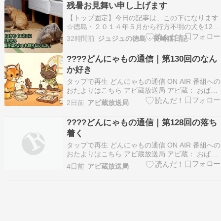
残暑お見舞い申し上げます
【トップ固定】今日の記事は、この下になります
☆徳島・２０１４年５月から行方不明の犬を12年
探しています ↑ ↑詳細はWEBサイトに記載してい
32時間前
ジュジュの徳島・長崎猫日記
ます。（※2026年10月末で閉鎖します。）※２
０２６年５月、行方不明から１２年で、グーちゃ
????どんにゃもの通信｜第130回のなん
ん捜索に区切りを付けました。私の足を使っての
か好き
捜索…
タップで再生 どんにゃもの通信 ON AIR 番組への
おたよりはこちら アビ蔵放送局 アビ蔵： おばん
です。 アビ蔵： 今日のお題は 「あなたにとっ
2日前
アビ蔵放送局
て、なんか好きって、どんなものですか？」です
アビ蔵： 宮崎県のrumiさんからのおたよりです。
????どんにゃもの通信｜第128回の落ち
アビ蔵： 夜中に窓を開けた時の風…
着く
タップで再生 どんにゃもの通信 ON AIR 番組への
おたよりはこちら アビ蔵放送局 アビ蔵： おばん
です。 アビ蔵： 今日のお題は「あなたにとっ
4日前
アビ蔵放送局
て、落ち着くって、どんなものですか？」です ア
ビ蔵： 徳島県のまるこさんからのおたよりです。
アビ蔵： コンビニでいつもつい、お茶じ…