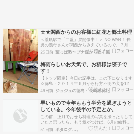
☆★関西からのお客様に紅花と郷土料理
＜荒砥駅で「二藍」展開催中！＞ NO WAR！ 長
男の義母さんが関西からみえているので、７月14
日に白鷹町にお連れしました。 フラワー長井線終
25日前
葉っぱ塾〜ブナ森から吹く風
点の荒砥駅は、「白鷹町観光協会」の事務所も併
設され、地元産品の展示販売もなされています
梅雨らしいお天気で、お猫様は寝子で
が、今ここで、白鷹の紅花と徳島の藍のコラボ展
す！
が開催さ…
【トップ固定】今日の記事は、この下になります
☆徳島・２０１４年５月から行方不明の犬を12年
探しています ↑ ↑詳細はWEBサイトに記載してい
49日前
ジュジュの徳島・長崎猫日記
ます。※２０２６年５月、行方不明から１２年
で、グーちゃん捜索に区切りを付けました。私の
早いもので今年ももう半分を過ぎようと
足を使っての捜索は終えましたが、グーちゃんの
している。今年後半の予定とか。
消息をご存…
この前、正月でおせち料理の写真を撮ったりして
いたと思ったら、もう気がつけば、6月の給料日
も過ぎ、今年半分が過ぎようかとしている。
51日前
ポタログ…。
(^_^;)非常に早いペースで時間が流れている気が