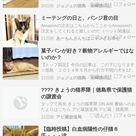
探しています ↑ ↑詳細はWEBサイトに記載してい
20日前
ジュジュの徳島・長崎猫日記
ます。（※2026年10月末で閉鎖します。）※２
０２６年５月、行方不明から１２年で、グーちゃ
ミーテングの日と、パンジ君の目
ん捜索に区切りを付けました。私の足を使っての
Amazonの注文はこちらからここからAmazonの
捜索…
注文をしてくれると嬉しいのだ（ペット関連以外
でも）子猫を保護したら① ミクルっこ② 幼猫ボ
21日前
あーもんさんちはニャンとも幸せ
ランティアを募集していますボランティア募集中
淡路ワンニャンクラブのアマゾン欲しいものリス
菓子パンが好き？穀物アレルギーではな
ト直接送る場合は住所をお知らせしますのでこの
いのか？
ブログ…
【トップ固定】今日の記事は、この下になります
☆徳島・２０１４年５月から行方不明の犬を12年
探しています ↑ ↑詳細はWEBサイトに記載してい
22日前
ジュジュの徳島・長崎猫日記
ます。（※2026年10月末で閉鎖します。）※２
０２６年５月、行方不明から１２年で、グーちゃ
????️ きょうの猫界隈｜徳島県で保護猫
ん捜索に区切りを付けました。私の足を使っての
の譲渡会
捜索…
タップで再生 きょうの猫界隈 ON AIR 番組へのお
たよりはこちら アビ蔵放送局 アビ蔵：徳島県で
譲渡会があるらしいね。 バステト：19日は徳島
22日前
アビ蔵放送局
市で、20日は鳴門市みたいだね。 アビ蔵：保護
猫たちにはいい機会だよね。 バステト：うん、人
【臨時投稿】白血病陽性の仔猫８
がたくさん集まる場所かな。 アビ蔵：どん…
匹・・・涙