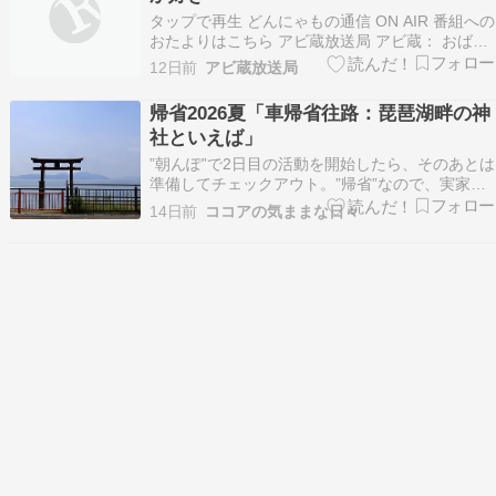
タップで再生 どんにゃもの通信 ON AIR 番組への
おたよりはこちら アビ蔵放送局 アビ蔵： おばん
です。 アビ蔵： 今日のお題は 「あなたにとっ
12日前
アビ蔵放送局
て、なんか好きって、どんなものですか？」です
アビ蔵： 徳島県のネコのしっぽさんからのおたよ
帰省2026夏「車帰省往路：琵琶湖畔の神
りです。 アビ蔵： 好きって「そのまま…
社といえば」
”朝んぽ”で2日目の活動を開始したら、そのあとは
準備してチェックアウト。”帰省”なので、実家方
面へ進んで行かないとね〓。昨年もそんな事を思
14日前
ココアの気ままな日々
いながら、福井県へ大回りしました（日記参照）
が、今年はもうちょっと早めに実家入りするため
に大きく逸れての寄り道はなし。あくまでも”滋
賀～徳島…