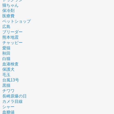
猫ちゃん
保冷剤
医療費
ペットショップ
広島
ブリーダー
熊本地震
チャッピー
愛猫
秋田
白猫
血液検査
保護犬
毛玉
台風13号
黒猫
チワワ
長崎原爆の日
カメラ目線
シャー
血糖値