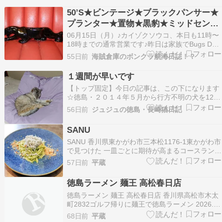
する。この分だと私もあっという間に65歳であ
50’S★ビンテージ★ブラックパンサー★
る。すると待望の年金受給者なのである。もちろ
プランター★置物★黒豹★ミッドセンチ
ん、小躍りす…
ュリー★インテリア★ロカビリー★ロッ
06月15日（月）♪カイゾクソウコ、本日も11時〜
クンロール★オブジェ★USA★雑貨★ア
18時までの通常営業です♪昨日は家族でBugs Day
楽しかった♪からの営業でしたがお久しぶりのS君
ート★
55日前
海賊倉庫のボンクラ航海日誌！？
や徳島のぶっ飛び夫婦がきてくれてとても楽しか
った、魔界島が生み出したモンスター♪笑今日は
１週間が早いです
こちらの商品をUPしました♪ またまたブラ…
【トップ固定】今日の記事は、この下になります
☆徳島・２０１４年５月から行方不明の犬を12年
探しています ↑ ↑詳細はWEBサイトに記載してい
56日前
ジュジュの徳島・長崎猫日記
ます。※２０２６年５月、行方不明から１２年
で、グーちゃん捜索に区切りを付けました。私の
SANU
足を使っての捜索は終えましたが、グーちゃんの
SANU 香川県東かがわ市三本松1176-1東かがわ市
消息をご存…
で見つけた 一皿ごとに期待が高まるコースランチ
2023.8 今日は用事で相方と一緒に、うどん県香
57日前
平蔵
川の東かがわ市へ行ってきました。東かがわ市は
香川県の最東端にある市で、隣は徳島県鳴門市で
徳島ラーメン 麺王 高松春日店
す。用事を済ませる前に昼食をとることに…
徳島ラーメン 麺王 高松春日店 香川県高松市木太
町2832ゴルフ帰りに麺王で徳島ラーメン 2026.4
今日は友人たちと『屋島カントリークラブ』でゴ
68日前
平蔵
ルフをしてきました。今回のゴルフ仲間は、フル