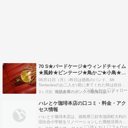
70 S★バードケージ★ウィンドチャイム
★風鈴★ビンテージ★鳥かご★小鳥★オ
リエンタル★ウィンドベル★
05月11日（月）♪昨日は徳島のバンド、6ft
Tentaclesのお二人が♪前に来てくれた時は自分が
レジンでシュランケンヘッドを作ってた時だった
3ヶ月前
海賊倉庫のボンクラ航海日誌！？
そうで、今回はジェニー・ハニヴァー作ってるっ
て見せたら喜んでくれました♪笑色々と話せてめ
ハレとケ珈琲本店の口コミ・料金・アク
ちゃくちゃ楽しい時間だった♪本日もカイゾクソ
セス情報
ウ…
ハレとケ珈琲本店は、徳島県三好市池田町大利の
旧出合小学校をリノベーションした廃校活用カフ
ェです。自家焙煎珈琲と窯焼きピッツァで知ら