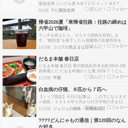
蔵放送局 ジングル君 A B Y Z O ドット N E T ア
ビ蔵放送局 ラヂオ君： ポーン。 ただいま午後3
9日前
アビ蔵放送局
時をお知らせします。 アビ蔵： 午後はアビラ
ジ。こんにちは、アビ蔵です。 今日の午後は、窓
帰省2026夏「車帰省往路：往路の締めは
の外の雲がふんわりし…
六甲山で珈琲」
ランチを終えたら、そろそろ徳島を目指しま
す。”鯖街道”を南下したら祇園祭の京都市街を回
避すべく”途中”から琵琶湖方面。”湖西縦貫道
10日前
ココアの気ままな日々
路”を南下したら京都入り。そこにある『マール
ブランシュ ロマンの森』さんで実家へのお土産を
だるま本舗 春日店
買って、いよいよ高速へ〓。そのまま一気に徳島
だるま本舗 春日店 香川県高松市木太町2833-1時
へ行く事も出来…
節柄選んだ だるま本舗のうな重 2026.7 うどん県
香川の高松市春日町にあるだるま本舗 春日店で昼
11日前
平蔵
食をとりました。だるま本舗は、香川県内で飲食
店を展開している贔屓屋が運営する居酒屋です。
白血病の仔猫、８匹から７匹へ
これまでに『だるま本舗 円座店』と、閉…
【トップ固定】今日の記事は、この下になります
☆徳島・２０１４年５月から行方不明の犬を12年
探しています ↑ ↑詳細はWEBサイトに記載してい
12日前
ジュジュの徳島・長崎猫日記
ます。（※2026年10月末で閉鎖します。）※２
０２６年５月、行方不明から１２年で、グーちゃ
????どんにゃもの通信｜第120回のなん
ん捜索に区切りを付けました。私の足を使っての
か好き
捜索…