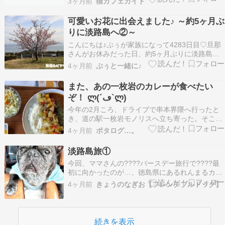
3ヶ月前
猫カフェガイド
れ、敷地内には保護猫プロジェクト「まち猫フル
ネス」の保護猫ルームが併設されています。本記
可愛いお花に出会えました♪ ～約5ヶ月ぶ
事では公式サイトと地域メディアで確認できた情
りに淡路島へ②～
報をもとに、料金、…
こんにちは♪ぷぅが家族になって4283日目♡旦那
さんがお休みだった日、約5ヶ月ぶりに淡路島へ
お出掛けすることになりました☆お花を愛でなが
4ヶ月前
ぷぅと一緒に♪
ら のんびりお散歩しますヾ(*´∀｀*)ﾉ前回の続きで
す☆3月17日のお話です☆神戸淡路鳴門自動車道
また、あの一枚岩のカレーが食べたい
上にある【淡路SA(下り)】で気分転換してい…
ぞ！ ლ(´ڡ`ლ)
今年の2月ころ、ドライブで串本界隈へ行ったと
き、道の駅一枚岩モノリスへ立ち寄った。そこで
頂いた野菜カレーが絶品だったのだ。一見、ダム
4ヶ月前
ポタログ…。
カレーのような形状であるが、これが実にマイル
ドで美味しいのである。毎回、古座街道をサイク
淡路島旅①
リングするときには必ず立ち寄っているスポット
今回、ママさんの????バースデー旅行で????最
である。カヌー…
初に向かったのが…、徳島県にあるれんまるカフ
ェ‼️中庭があって…、蓮根が埋まってまし
4ヶ月前
きょうのなぎお【フレンチブルドッグ】
た。????店内に入ってみると…、蓮根チップ
や、????鳴門金時の????アイスも販売してまし
た‼️????席は、????‍♂️こちら‼️なぎお…
続きを表示