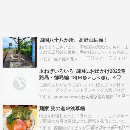
四国八十八か所、高野山結願！
おはようございます。宇都宮の天気はくもり。主
人の人工股関節置換え手術後のリハビリも順調、
ひとりで留守番できるようなったので、急に思い
74日前
猫と旅と花々
立ってお遍路に行ってきました。八十八か所うち
の徳島の二ケ寺がまだだったので、東京から徳島
玉ねぎいろいろ 四国にお出かけ2025淡
の阿南というところまで夜行バス。そのあとはロ
路島・徳島編-18(⋈◍＞◡＜◍)。✧♡
ーカル線と徒歩…
ご訪問ありがとうございますにほんブログ村カニ
ンヘン・ダックスフンドランキング人気ブログラ
ンキングへ 『おっ玉ねぎ 四国にお出かけ2025淡
78日前
yuyunekotaのわんだふるな毎日
路島・徳島編-17(⋈◍＞◡＜◍)。✧♡』 ご訪問あ
りがとうございますにほんブログ村カニンヘン・
麺家 笑の道＠浅草橋
ダックスフンドランキング人気ブログランキン
特上を我慢したのにフラれた・・・。このグルー
グ…
プ関連のお店は店舗ごとに情報を発信しないので
何度か似たようなことを体験してるなぁ～！？母
79日前
両国のダイビングショップオーナーの日記