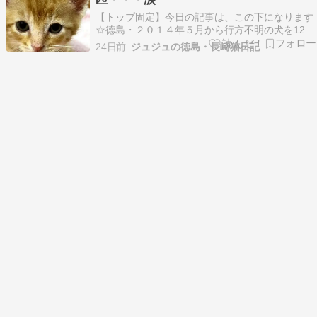
【トップ固定】今日の記事は、この下になります
☆徳島・２０１４年５月から行方不明の犬を12年
探しています ↑ ↑詳細はWEBサイトに記載してい
24日前
ジュジュの徳島・長崎猫日記
ます。（※2026年10月末で閉鎖します。）※２
０２６年５月、行方不明から１２年で、グーちゃ
ん捜索に区切りを付けました。私の足を使っての
捜索…