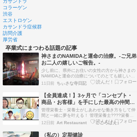
カサンドラ
コラーゲン
渋谷
エストロゲン
カサンドラ症候群
訪問介護
厚労省
卒業式にまつわる話題の記事
神さまのNAMIDAと運命の治療。-ご兄弟
お二人の嬉しいご報告。-
少し前に、県外にお住いの女性の方から神さまの
NAMIDAと運命の治療についてのとても嬉しいご
報告を頂いたのでご紹介をさせて頂きますね【神
11日前
ちぃさな寺日記
さまのNAMIDA・運命の治療についてのHPはこち
らから★】(ブログ記事『神さまのNAMIDA。-和
【全員達成！】3ヶ月で「コンセプト・
尚さんからの緊急のお知らせ-』『運命の治療。
商品・お客様」を手にした最高の仲間た
…
ち
管理栄養士・栄養士がしあわせな働き方をして仲
間と一緒に夢を叶える！ 管理栄養士????栄養士
の価値を上げるしあわせブランディングアカデミ
12日前
Art Restaurant 「こころばえ」
ー 管理栄養士・栄養士を輝かせる管理栄養士よ
ね????です。 管理栄養士よね????のプロフィー
（私の）定期健診