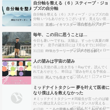
もつけていただける髪飾りの新作のご紹介 今ま
自分軸を整える（６）スティーブ・ジョ
で、同じデザインで色違いを作ってきました どれ
ブズの自分軸
もお迎えい…
自分軸を整える（６）スティーブ・ジョブズの自
分軸 いつもありがとうございます。見えない世界
を伝える神社ナビゲーター市口哲也です。 アップ
30日前
直感レイキマスター 市口哲也のブログ
ル社を創業したスティーブ・ジョブズは「未来の
かたち」をデザインする思想家といわれました。
毎年、この日に思うことは…
30歳以下でビリオネア（超富裕層）となった数少
今日も暑い〜ですね。太陽は、すっかり真夏の輝
ないアメ…
きです。 息子の誕生日には 7月もすでに10日が経
ちました。今日は、息子の誕生日。 何年経って
31日前
RYBカラーリーディングで色を解く
も、生まれて来てくれた日のことは、鮮明に覚え
ています。 なかなかの難産だったので、生まれた
人の望みは宇宙の望み
時は、本当にホッとしたというか、これが出産な
今日も天使の喜ぶ生き方を！Rayです。読んでく
んだ、…
れてありがとう。 昨日は「望みを叶える予祝会」
でした。私がみなさんにできることは何かと考え
39日前
死んでも生きてる
て、 ふと思いついたイベントだったのですが、
もれなく私にもギフトがありました。 こちらは参
ミッドナイトタクシー 夢を叶えて医者に
加者のMamiさんのブログ7/26にヨガイベント
なり僕は人を救えなかった
や…
＃ミッドナイトタクシー＃同級生が言ったのは嘘
だった彼は主人公にストリートダンスが見える場
所また載せてもらうことに。彼らは学生時代の話
41日前
こころの苦痛を感じたら こころのスペース