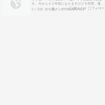
す。今から４２年前になりますけど６年間、通っ
て居た小学校????でした。遠足・社会科見学・運
5ヶ月前
のり蔵クンのTODAYブログ
動会などが有りました。楽しかった６年間でし
た。