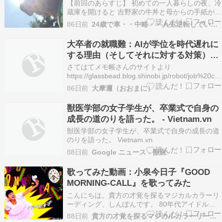
【前回のあらすじ】 初めての一人暮らしの夜、冷
蔵庫を開けると 吉野家の牛丼と母からの手紙が入
っていました。 卒業式では数千人の会場の中で母
86日前
24歳で車・・中略・・人生逆転していく男の話。
と目が合い、 「親孝行できる人間になる」と強く
決意しました。 しかし入社して1ヶ月も経たない
大卒者の就職難：AIが学位を時代遅れに
うちに、 支社の僕以外の同期が全員辞めてしまい
する理由（そしてそれに対する対策）
ま…
Mike Adams
さてはてメモ帳さんのサイトより
https://glassbead.blog.shinobi.jp/robot/job%20cris
＜転載開始＞The College Graduate Job Crisis:
86日前
大摩邇（おおまに）
Why AI Is Making Your Degree Obsol…
獣医学部の女子学生が、卒業式で自身の
成長の道のりを語った。 - Vietnam.vn
獣医学部の女子学生が、卒業式で自身の成長の道
のりを語った。 Vietnam.vn
88日前
Google ニュース - 獣医
歌ってみた動画：小泉今日子『GOOD
MORNING-CALL』を歌ってみた
こんにちは。貴方の才覚を探るマジカルカラーリ
ーディング、しんぽんです。 80年代アイドルが
大好きで、インスタグラムを中心にカラオケやア
88日前
貴方の才覚を探るマジカルカラーリーディング
カペラの歌ってる動画をコンスタントにアップし