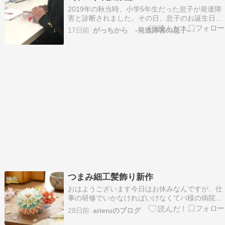
ルはここをタップ???? 今すぐ！フリーランス…
2019年の秋当時、小学5年生だった息子が発達障
害と診断されました。その日、息子のお誕生日な
のに？私は、朝から定期健診で病院に行ってまし
17日前
がっちから -発達障害の息子-
た。 そして、、、主治医に苦い顔をされてしまい
ました。 実は、この最近？腰椎椎間板ヘルニアと
なりそこからの坐骨神経痛ひょう租など、次々と
私に病…
つまみ細工髪飾り新作
おはようございます今日はお休みなんですが、仕
事の研修でいかなければいけなくてバ様の病院を
夕方にしましたまにあうのかな～～ さて今日は、
28日前
arieruのブログ
成人式にも、七五三のお付き添いのお母さま用に