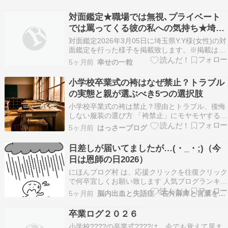
ど、日々の業務は多岐にわたります。 その中で、
子どもたちの卒園式や卒業式に出席すること […]
対面鑑定★職場では無視､プライベート
The post 「家に帰してあげられなくてごめん…
では罵ってくる彼の私への気持ち★埼玉
県Y.Y様
​対面鑑定2026年3月05日に埼玉県Y.Y様(女性)の対
面鑑定を行った様子を掲載致します。※掲載はお
客様の了解を得たもののみ行っています。※同じ
5ヶ月前
幸せの一粒
イニシャルとお住まいの地域の方が複数いらっし
ゃる場合があります。ーお得なピッタリ時間セッ
小学校卒業式の袴はなぜ禁止？トラブル
トー60分9500円→8000円(1500円…
の実態と親が選ぶべき5つの選択肢
小学校卒業式の袴は禁止？理由とトラブル、後悔
しない服装の選び方 「袴禁止」にモヤモヤする保
護者へ——学校が本当に伝えたいことと、子ども
5ヶ月前
はっさーブログ
のための装いの選び方 「学校からの『袴はご遠慮
ください』という通知に、どこか納得がいかなか
日差しが届いてましたが…(・_・;)（今
った」という保護者の方へ。学校側の視点を踏ま
日は恩師の日2026）
えながら、…
にほんブログ村 は、応援クリックを往復クリック
で何卒宜しくお願い致します 人気ブログランキン
グ は、応援クリックを何卒宜しくお願い致します
5ヶ月前
脳内出血と失語症「右片麻痺と言葉を失った人間」
3月23日（月）の三連休明けの月曜日の大阪は、
午前中、日差しが届いてましたが、昼間はにわか
卒業ログ２０２６
雨が降って来ました…夕方、また日差しが出てき
小学校????の卒業式????️は、今でも覚えて居ま
ました…