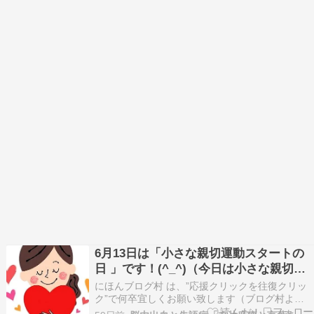
6月13日は「小さな親切運動スタートの
日 」です！(^_^)（今日は小さな親切の
日2026）
にほんブログ村 は、”応援クリックを往復クリッ
ク”で何卒宜しくお願い致します（ブログ村より
帰って来てもらえれば、OUTポイントが入ります