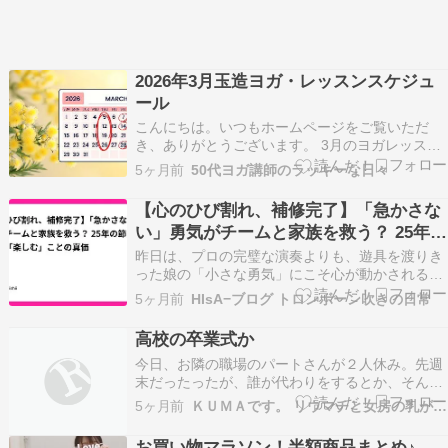
2026年3月玉造ヨガ・レッスンスケジュ
ール
こんにちは。いつもホームページをご覧いただ
き、ありがとうございます。 3月のヨガレッスン
スケジュールをお知らせいたします。 ◆ 3月のレ
5ヶ月前
50代ヨガ講師のラッキーな日々
ッスンスケジュール 木曜日（19:00〜20:15）5
日・12日・19日・26日 土曜日（11:00〜11:45）
【心のひび割れ、補修完了】「急かさな
7日・14日・28日 ※場所…
い」勇気がチームと家族を救う？ 25年の
節目に気づいた「楽しむ」ことの真価
昨日は、プロの完璧な演奏よりも、遊具を渡りき
った娘の「小さな勇気」にこそ心が動かされると
いう、表現の本質についてお話ししました。技術
5ヶ月前
HIsA−ブログ トロンボーン吹きの日常
や正論よりも、そこに「血が通っているか」が大
切なのです。 しかし、現実は非情です。「自分は
高校の卒業式か
こんなに必死なのに、周りはのんびりしている」
今日、お隣の職場のパートさんが２人休み。先週
「いくつもの…
末だったったが、誰が代わりをするとか、そんな
話が聞こえてきたが、気にならなかった。でも、
5ヶ月前
ＫＵＭＡです。 リウマチと女房の乳がん経過観察中
いつだったか女房のシフトがないはずが、珍し
く、出勤だと思っていたのが３月１日。職場には
お買い物マラソン！半額商品まとめ♪