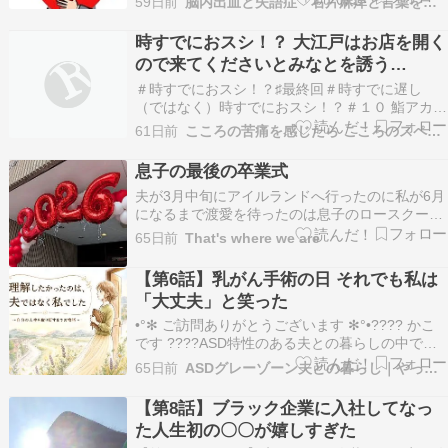
59日前
脳内出血と失語症「右片麻痺と言葉を失った人間」
ので、なお嬉しいです。） 人気ブログランキング
は、応援クリックを何卒宜しくお願い致します 6
時すでにおスシ！？ 大江戸はお店を開く
月12日（金）の金曜日の大阪府は日差し届いて、
ので来てくださいとみなとを誘う
昼…
が・・・・
＃時すでにおスシ！？♯最終回＃時すでに遅し
（ではなく）時すでにおスシ！？＃１０ 鮨アカデ
ミーで講師としてのやりがいを見つけた反面、再
61日前
こころの苦痛を感じたら こころのスペース
び自分の手でお客さんに鮨を握りたい、店を持ち
たいという素直な思いをみなと（永作博美）に吐
息子の最後の卒業式
露した大江戸（松山ケンイチ）。みなともまた、
夫が3月中旬にアイルランドへ行ったのに私が6月
スーパーの新店…
になるまで渡愛を待ったのは息子のロースクール
の卒業式のため （サウス・カロライナからペンシ
65日前
That's where we are
ルバニアに帰って来て家を片づけないといけない
のもあったけれど） PhDを取るつもりはないと言
【第6話】乳がん手術の日 それでも私は
うのでおそらく、息子はこれが最後の卒業式 法律
「大丈夫」と笑った
とい…
•°✻ ご訪問ありがとうございます ✻°•???? かこ
です ????ASD特性のある夫との暮らしの中で
「夫とどう関わればいいのか」それよりもっと大
65日前
ASDグレーゾーン夫との暮らし｜やっぱり私らしく。
切だったことがありましたここでは日々の中で感
じたことを綴っています︎︎
【第8話】ブラック企業に入社してなっ
*.????????????????????︎︎*.????…
た人生初の〇〇が嬉しすぎた