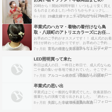
高校卒業の子供がいるとのことで、卒業式に出る
20時から！開始2時間半額！ いつもより安く買え
ために、シフトの…
るものまとめました♪今のうちからチェックしと
こ 【50％OFFクーポン対象 2/4 20:00～2/10
6ヶ月前
29歳主婦マタニティブログ*2017年6月出産予定
23:59】 【公式】アディダス adidas 返品可 ライ
フスタイル グランドコート 2.0 シューズ /
卒業式のハカマ・着物の着付けなら鳥
GRAND C…
取・八頭町のアトリエカラーズにお任せ
ください！！
お早めのご予約がオススメです！！ 成人式のお着
付けが終わったばかりですが、お早めのご予約が
オススメです。卒業式のハカマ・着物の着付けな
7ヶ月前
育毛の得意な美容室アトリエカラーズ
らお任せください。 卒業式卒園式入学式入園式謝
恩会のセットアップ・編み下ろし着付けならお任
LED照明買って来た
せください。 経験豊富な着付け・苦しくならな
昨日は成人の日、一昨日と昨日で、成人式ならぬ
い・着崩れ…
二十歳の集いが各地で催されていた。そこでチョ
ット疑問がわいた。成人の日って何歳の人を祝う
7ヶ月前
アルコール依存症（否認からの脱却）
の？2022年4月から成年年齢は18歳に引き下げら
れ、「成人」は18歳からしかし式典は今まで通り
卒業式の思い出
20歳の人が対象の自治体が多い。まあ高校生が対
卒業式はごく一般的な卒業式でした。吹奏楽部の
象で…
後輩たちの演奏で送り出されました。 「終わった
ー」という気持ちと「次は高校生かぁー」という
8ヶ月前
失踪した非破壊検査員の末路
気持ちがありました。