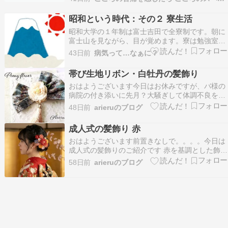
に盛り上がる。学生時代占いを趣味にしていた同
級生の元に他の生徒達からお願いされて、同級生
昭和という時代：その２ 寮生活
は主人公を巻き込み、2人で占っていたら評判に
昭和大学の１年制は富士吉田で全寮制です。朝に
なり、占った人…
富士山を見ながら、目が覚めます。寮は勉強室と
寝室があり、６人部屋です。学部構成は自分の部
43日前
病気って…なぁに？
屋は医学部３人、薬学部２人、歯学部の１人で
す。色々な思い出があります。薬学部の１人が歯
帯び生地リボン・白牡丹の髪飾り
学部の女の子を好きになったんだけど…その女の
おはようございます今日はお休みですが、バ様の
子の興味は自分に…
病院の付き添いに先月？大騒ぎして体調不良を訴
え娘の仕事場に私の仕事場の連絡先をきくため電
48日前
arieruのブログ
話して、娘から私の仕事先まで電話がくるとい
う、しかも娘は病院に連絡し、保留のまま で、結
成人式の髪飾り 赤
局なんでもないようは、軽い熱中症だったのかも
おはようございます前置きなしで。。。。今日は
しれないが、か…
成人式の髪飾りのご紹介です 赤を基調とした飾り
です実はこちらは４個のパーツになっていて アレ
58日前
arieruのブログ
ンジが自由にききます クリーマで販売中です つ
まみ細工晴華髪飾りwww.creema.jp7,600円商品
を見る Aiで着画を生成しましたこち…