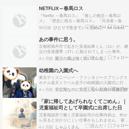
NETFLIX～春馬ロス
『Netflix ～春馬ロス』 『推しの無念～春馬ロ
ス』 『歴史に残る～春馬ロス』 『共演者～春馬
ロス』 『少年と大人～春馬ロス』 『城田優と三
90日前
ひとりで生きていくために〜 All roads
浦春馬４～春馬ロス』 『三浦春馬のマネージャ…
ameblo.jp Netflixを見たら ごくせんがTOP10入り
あの事件に思う。
してましたね～ うれ…
京都府南丹市で起きた安達結希くん（11）が、継
父の安達優季（37）に殺されてしまった事件。
オールドメディアは騒ぎ、SNSも大騒ぎであっ
4ヶ月前
親父の風は強く吹いている。
た。 安達優季は中国籍であるとデマも出たりし
た。 安達優季が自動車で安達結希くんを卒業式を
幼稚園の入園式へ
控えた小学校へ奥て行ったが、安達結希くんが小
東京ディズニーシー・ファンタジースプリングス
学校に登…
ホテル楽天トラベル息子の幼稚園の入園式に行っ
て参りました。（誰が見てるかわからないので、
4ヶ月前
安定期なのに安定しない妊婦の葛藤記録
タイトル画像と記事で画像を変えました汗）息子
はどんな感じだったかというと、最後まで制服を
「家に帰してあげられなくてごめん」｜
着てくれませんでした集合写真は、制服を膝掛け
児童福祉司として卒園式に出席した日
して撮るという…
児童相談所で働く児童福祉司の仕事内容は、外か
ら見ると分かりにくい仕事かもしれません。 家庭
訪問、ケース会議、学校との連携、保護者支援な
4ヶ月前
しゃふくさん