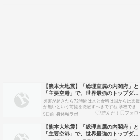
とも、既存の「内閣府（総理直属）」の権限を爆
発的に強化する形のどちらが、政治的に素早く動
けると思われますか？…
【熊本大地震】「総理直属の内閣府」と
「主要空港」で、世界最強のトップダウ
ン防災グランドデザインを構築する 4
災害が起きたら72時間は水と食料は国からは支
が無いという前提を徹底すべきですね 学校でき
んと教育ですおっしゃる通り、「発災からの72
5日前
身体軸ラボ
間は、国からの水や食料の支援は届かない」とい
う前提を社会の常識（ディフォルト）にすること
【熊本大地震】「総理直属の内閣府」と
は、防災のパラダイムシフト（意識改革）におい
「主要空港」で、世界最強のトップダウ
て最も重要…