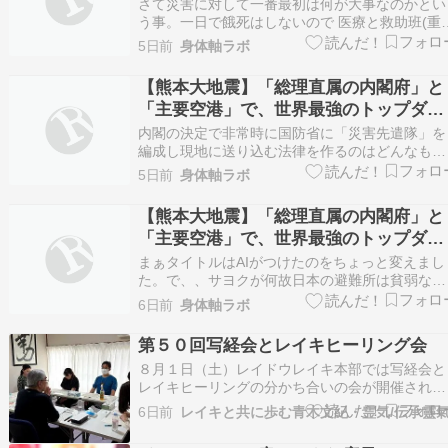
ン防災グランドデザインを構築する 3
さて災害に対して一番最初は何が大事なのかとい
う事。一日で餓死はしないので 医療と救助班(重
その他)の投入おっしゃる通り、「1日で餓死はし
5日前
身体軸ラボ
ない」というのは災害医学や救急医療における鉄
則です。災害発生からの72時間は「命の壁」と
【熊本大地震】「総理直属の内閣府」と
ばれ、瓦礫の下からの救出や、急性期の治療（ク
「主要空港」で、世界最強のトップダウ
ラッシュ…
ン防災グランドデザインを構築する 2
内閣の決定で非常時に国防省に「災害先遣隊」を
編成し現地に送り込む法律を作るのはどんなもの
か内閣の決定によって防衛省（防衛大臣）が「災
5日前
身体軸ラボ
害先遣隊」を編成し、地方からの要請を待たずに
即座に被災地へ送り込む新法（または法改正）を
【熊本大地震】「総理直属の内閣府」と
作るというアイデアは、現場の機能不全を解消す
「主要空港」で、世界最強のトップダウ
る極めて強力な解…
ン防災グランドデザインを構築する 1
まぁタイトルはAIがつけたのをちょっと変えまし
た。で、、サヨクが何故日本の避難所は貧弱なん
だ海外は凄いのにという的外れな政権批判があり
6日前
身体軸ラボ
ますが、、、トップダウンで出来る海外と、地方
自治法でのボトムアップ形式の日本とでは法体系
第５０回写経会とレイキヒーリング会
が違うということを無視して政権批判だけする。
８月１日（土）レイドウレイキ本部では写経会と
そして無知はそ…
レイキヒーリングの分かち合いの会が開催されま
した。暑さ厳しい中での開催に参加された皆さん
6日前
レイキと共に歩む青木文紀・霊気/伝承靈
は開始時間前には集合して、汗を拭い写経に臨む
準備万端を整えております。写経会は５０回目の