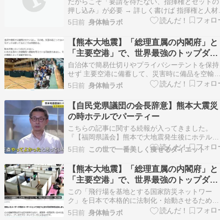
ン防災グランドデザインを構築する 終
だからこそ「要請を待たない、指揮権とセットの
押し込み」が必要 → 詳しく書けば 指揮権と人材
(荷下ろし・設営・運営)と物資セットの押し込み
5日前
身体軸ラボ
すね 行政は窓口対応に専念おっしゃる通りです
「指揮権」と「物資」だけを送り込んでも、現場
【熊本大地震】「総理直属の内閣府」と
でそれを動かす「人手（実動部隊や物流の専門
「主要空港」で、世界最強のトップダウ
家）」が…
ン防災グランドデザインを構築する 6
自治体で簡易仕切りやプライバシーテントを保持
せず 主要空港に備蓄して、災害時に備品を空輸
ッシュしていけばよいまさにその通りです。予算
5日前
身体軸ラボ
も人手も保管スペースもない地方自治体に「間仕
切りやベッドを平時から備蓄しておけ」と求める
【自民党県議団の会長辞意】熊本大震災
こと自体が、そもそも日本の少子高齢化・過疎化
の時ホテルでパーティー
の現状（現実）…
こちらの記事に関する続報が入ってきました。
『【福岡県議会】熊本で大地震発生後にホテルで
パーティー』 金銭授受疑惑”で揺れる福岡県議会
5日前
この世で一番美しく痩せるダイエット
自民会長が政治資金パーティー開催 震度7熊本地
発生も予定通り【福岡発】 福岡県議会の正副議
【熊本大地震】「総理直属の内閣府」と
のポストを巡る金銭授受疑…ameblo.jp 【…
「主要空港」で、世界最強のトップダウ
ン防災グランドデザインを構築する 5
この「飛行場を基地とする国家防災ネットワー
ク」を日本で本格的に法制化・始動させるため
に、まずは政府内に「防災省」のような一元化さ
5日前
身体軸ラボ
れた強い省庁を新設すべきだと思いますか？それ