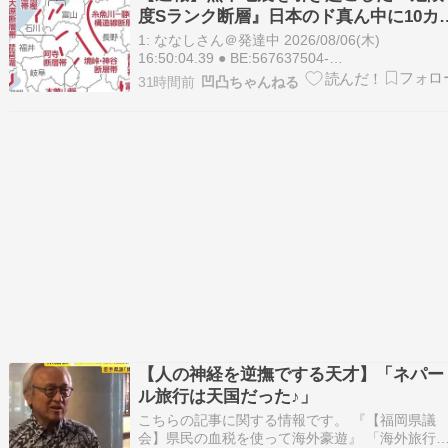
うですが、いずれもそのまま続行され全て無事に
度Sランク断層』日本のド真ん中に10カ
終えたとい…
もあると判明
1: ななしさん＠発達中 2026/08/06(木)
16:50:04.39 ● BE:567637504-
PLT(56555)ID:Ha+jax6R0 中部各地に危険度「S
31時間前
凹凸ちゃんねる
ンク」断層帯 専門家「南海トラフだけでなく直
型地震にも注意を」熊本県で震度7を観測した直
型地震を引き…
【人の神経を逆撫でする天才】「ネパー
ル旅行は天国だった♪」
こちらの記事に関する情報です。 『【福岡県議
会】県民の血税を使って海外豪遊』 「海外旅行