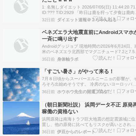
1: 名無しダイエット 2026/07/05(日) 11:44:20.71
ID:??? TID:2929 「昨日は鹿を狩って夕食は鹿肉
ハンバーグにしていただきました。今日は後輩の
32日前
ダイエット速報＠２ちゃんねる
魚釣りを見守って、もし何か釣れたら焼いて一緒
に食べようかと思っています。いまは一日2食で
ベネズエラ大地震直前にAndroidスマホ
りくり…
一斉に鳴り出す
Androidグッジョブ 現地時間の2026年6月24日、
米のベネズエラ北西部でマグニチュード7.2と7.5
地震が相次いで発生し、記事作成時点での死者数
35日前
身体軸ラボ
は1450人に達しています。このベネズエラ地震
際、Androidスマートフォンの加速度計を利用し
「すごい暑さ」がやって来る！
地震警報システムが動作し…
7月８日頃からスーパーエルニーニョの影響が、
ろそろ出始めそうです。 冷房のないヨーロッパ
は、連日の４０℃が出ており、バスの中では５０
36日前
ホウホウ先生の開運ブログ
とか、みんな汚いどぶ川に飛び込んだりして、余
計に体調を崩しております。 日本の気象庁は7月
（朝日新聞社説） 浜岡データ不正 原発
日午後、高温に関する早期天候情報を発表しまし
稼働の資格ない
た。７…
浜岡原発は南海トラフ巨大地震の想定震源域に位
置し、他の原発に比べてもリスクが高いとされて
います。この危険な浜岡原発は、２０２５年２月
36日前
伊豆からのレポート
の規制委員会の調査でデータ改ざんが発覚しまし