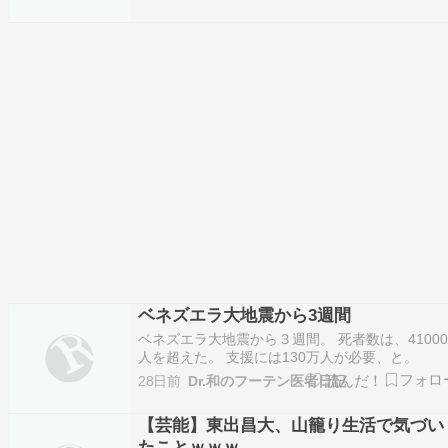
いの揺れだった。ついその前にも、東北地方で６
強の揺れがあったばかりで、これは頻度としては
かなりなものではないだろうか。富士五湖周辺と
いう場所が場所…
ベネズエラ大地震から3週間
ベネズエラ大地震から３週間。 死者数は、4100
人を超えた。 支援には130万人が必要、と。
28日前
Dr.和のフーテン医者日記
【芸能】東出昌大、山籠り生活で気づい
たことｗｗｗ