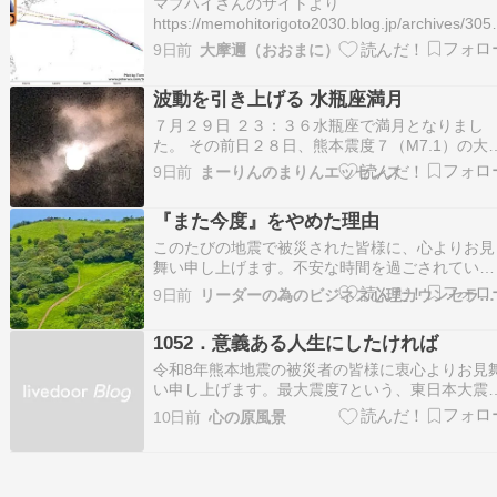
マブハイさんのサイトより
な犬がい…
https://memohitorigoto2030.blog.jp/archives/30
＜転載開始＞2026年７月30日：サイト先で日本
9日前
大摩邇（おおまに）
超大型台風と大地震！ この動画では、超大型台
「ドルフィン」が、つい先日大地震に見舞われた
波動を引き上げる 水瓶座満月
地…
７月２９日 ２３：３６水瓶座で満月となりまし
た。 その前日２８日、熊本震度７（M7.1）の大
震たくさんの被災された方々にお見舞い申し上げ
9日前
まーりんのまりんエッセンス
ますとともに、亡くなられた方々のご冥福を心か
らお祈りいたします。 いまだ怖い思いをされて
『また今度』をやめた理由
ることでしょう余震が収まることを願うばかりで
す。 …
このたびの地震で被災された皆様に、心よりお見
舞い申し上げます。不安な時間を過ごされている
皆様に、一日も早く安心と笑顔が戻りますよう、
9日前
リーダーの為のビジネス心理カウンセラー・トシ
心からお祈りしております。 熊本には、レイキ
お弟子さんや神社ツアーに参加して下さる方がお
1052．意義ある人生にしたければ
られて皆さんご無事でおられたのでホッとしまし
た。 僕は、…
令和8年熊本地震の被災者の皆様に衷心よりお見
い申し上げます。最大震度7という、東日本大震
や令和６年能登半島地震クラスの大地震で、大き
10日前
心の原風景
な余震も続いていますし、猛暑の中での停電や断
水も命に関わりますから、どうぞお気をつけ下さ
い。平成28年熊本地震による傷もまだ完全には
えない中…