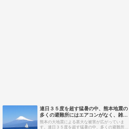
連日３５度を超す猛暑の中、熊本地震の
多くの避難所にはエアコンがなく、雑魚
寝状態が続いている悲惨な日本
熊本の大地震による甚大な被害が広がっていま
す。連日３５度を超す猛暑の中、多くの避難所に