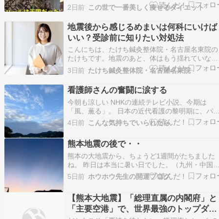
続けます･･･あ、海外活動です」県議会のハワイ
2日前
この世で一番美しく痩せるダイエット
察で1泊11万円のリゾートホテル 会見でまさかの
言い間違え 議長が釈明も「海外視察は続ける」 
地震後から感じるめまいは何科にいけば
ameblo.jp 『【福岡県議会】熊本で大…
いい？受診前に知りたい対処法
こんにちは、たけち鍼灸整体院・名古屋名東院の
たけちです。地震のあと、体はもう揺れていない
はずなのに、ふわふわとした感覚やふらつきが続
3日前
たけち鍼灸整体院・名古屋名東院
いて困っている、という声を最近よくお聞きしま
す。 「これって病院に行った方がいいのかな、
看護師さんの奮闘に涙する
れとも様子を見ていいのかな」と迷う方はとても
今朝も涼しい NHKの連続テレビ小説、今期は
多いです。今…
「風、薫る」。 日本の近代看護の黎明期に、パ
オニアとして活躍した二人の女性が主人公となっ
4日前
こんな気持ちでいられたら
ていて、時代背景も含め、毎日目が離せない。 
いてい、帰宅時の電車の中でオンデマンド放送を
熊本地震の後で・・
スマホで視聴している。 今週は、赤痢が流行し
その封じ込…
熊本の大地震から、ちょうど1週間がたちました
ね。 昨日は本当に暑い日でした。（九州・中国
四国・近畿の西日本で高温を記録）昨日は、午後
5日前
ホウホウ先生の開運ブログ
２時２４分に熊本市で４０.３℃を観測。熊本市
は、史上初の「酷暑日」を記録しました。 今、
【熊本大地震】「総理直属の内閣府」と
本のみなさんは後片づけと、「暑さ」との闘いに
「主要空港」で、世界最強のトップダウ
もなってき…