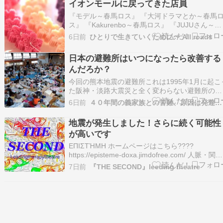
イオンモールに戻ってきた店員
節目となる真夏の開催です。参加者は全員マスタ
ーでした、それ…
『モデル～春馬ロス』 『大河ドラマとか～春馬
ス』 『Kakurenbo～春馬ロス』 『JUJUさん～春
馬ロス』 『目が早い～春馬ロス』 『愛にあふれ
6日前
ひとりで生きていくために〜 All roads
る～春馬ロス』 『ジキルと…ameblo.jp イオンモ
ールのテナント オンワード系のショップ店員さ
日本の避難所はいつになったら改善する
ですかね、 避難したもの…
んだろか？
今回の熊本地震の避難所これは1995年1月に起こ
た阪神・淡路大震災と全く変わらない避難所の風
景何年経ってますか今2026年ですよ！20年以上
6日前
４０年間の義家族との苦難、原因は発達障害だった
過ぎて日本はプレートの上に立ってる地震国なの
に 何故今だに被災者が床の上で雑魚寝なのか！
地震が発生しました！さらに続く可能性
その間に日本で何回大地震起きましたか？メデ
が高いです
ィ…
ΕΠΙΣΤΉΜΗ ホームページはこちら????
https://episteme-doxa.jimdofree.com/ 人脈・関係
者理論ランキング 運動ダイエットランキング中
7日前
『THE SECOND』leeding theatre
競馬ランキング セラピストランキング 不安を煽
のではなく、地震に気をつけましょう 「近く大
な地震…