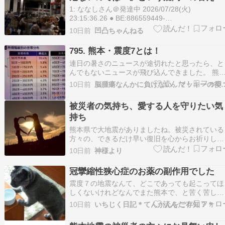
ついに判明
1: ななしさん＠発達中 2026/07/28(火)
23:15:36.26 ● BE:886559449-
PLT(23222)ID:ViQ8M+0p0 熊本のコストコヤバ
10日前
凹凸ちゃんねる
pic.twitter.com/APZVFVFhij— なーさん
(@twang69) July 28…
795. 熊本・震度7とは！
連日の暑さのニュースが途切れたと思ったら、と
んでもないニュースが飛び込んできました。 熊
本・九州の大地震・震度7！！ 何度も何度も地震
10日前
脳腫瘍なんかに負けない、マッキー
起こって、被害が大きくなっているようで、心配
でなりません。１０年前の地震の被害がまだ修復
被災者の気持ち、愛する人を守りたい気
されていないうちの今回の地震です。 被災され
持ち
方、お見…
熊本県で大地震がありましたね。被災されている
方々の、できるだけ早い復旧を心からお祈りして
おります。私も被災した経験がありますが、も
10日前
神様より
う、その時は無我夢中ですよね。周りのことを考
えてる余裕はあまりなくて、自分たちのことで精
冠攣縮性狭心症のお薬の副作用でした
いっぱい。両親や妹家族や親戚たち、そして友人
震度７の地震なんて、どこであっても起こってほ
たちが無事だった…
しくないけれどなんでまた熊本で、と苦く苦しい
気持ちになりました。 昨日の夕方、帰宅してす
10日前
いちじく日記＊てんかんをご存知？＊
のことでした。 猛暑の中の大地震、停電してい
ところも多いのだろうと思うし 避難所も暑いの