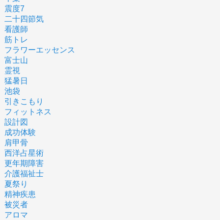
震度7
二十四節気
看護師
筋トレ
フラワーエッセンス
富士山
霊視
猛暑日
池袋
引きこもり
フィットネス
設計図
成功体験
肩甲骨
西洋占星術
更年期障害
介護福祉士
夏祭り
精神疾患
被災者
アロマ