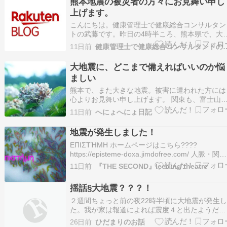
熊本地震の被災者の方々にお見舞い申し
と想像するとぞっとします。 まだ被害の大きさ
上げます。
掴めてい…
こんにちは。健康管理士で健康総合コンサルタン
トの武藤です。昨日の4時半ころ、熊本県で、大
震が発生しました。テレビの報道を見ていました
11日前
健康管理士で健康総合コンサ
が、すごく大きな地震で、被害も多く出ているよ
うです。イオンモール...
大地震に、どこまで備えればいいのか悩
ましい
熊本で、また大きな地震。被害に遭われた方には
心よりお見舞い申し上げます。 関東も、富士山
火やら地震やら、まだ来ない大きな災害に戦々
11日前
へにょへにょ日記
恐々とする日々。少しずつ、防災グッズを買いそ
ろえたり、耐震対策をしたりしていますが、おそ
地震が発生しました！
らく、震度7クラスの地震では家具の倒壊や住宅
ΕΠΙΣΤΉΜΗ ホームページはこちら????
体の損傷など…
https://episteme-doxa.jimdofree.com/ 人脈・関係
者理論ランキング 運動ダイエットランキング中
11日前
『THE SECOND』leeding theatre
競馬ランキング セラピストランキング 不安を煽
のではなく、地震に気をつけましょう 「近く大
揺話§大地震？？？！
な地震…
２週間ちょっと前の夜22時半頃に大地震が発生
た。我が家は報道によれば震度４と出たようだ
が、体感としては震度４強＋と言ってもいいくら
26日前
ひだまりのお話