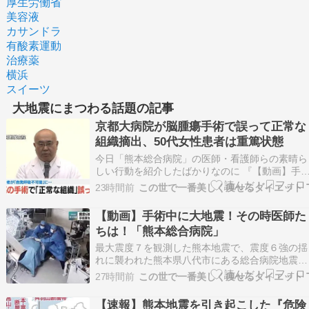
厚生労働省
美容液
カサンドラ
有酸素運動
治療薬
横浜
スイーツ
大地震にまつわる話題の記事
京都大病院が脳腫瘍手術で誤って正常な
組織摘出、50代女性患者は重篤状態
今日「熊本総合病院」の医師・看護師らの素晴ら
しい行動を紹介したばかりなのに 『【動画】手
中に大地震！その時医師たちは！「熊本総合病
23時間前
この世で一番美しく痩せるダイエット
院」』 最大震度７を観測した熊本地震で、震度
強の揺れに襲われた熊本県八代市にある総合病院
【動画】手術中に大地震！その時医師た
地震発生時に手術中だった医師らが患者を守ろう
ちは！「熊本総合病院」
とする緊迫し…
最大震度７を観測した熊本地震で、震度６強の揺
れに襲われた熊本県八代市にある総合病院地震発
生時に手術中だった医師らが患者を守ろうとする
27時間前
この世で一番美しく痩せるダイエット
緊迫した様子がカメラに記録されていました。 
院によると地震発生時は4件の手術の最中だった
【速報】熊本地震を引き起こした『危険