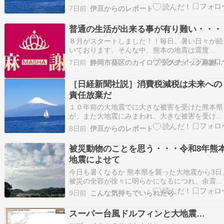
はエアコンがなく、雑魚寝状態が続いてきます。
7日前
伊豆からのレポート
災害が無くても「命の危険」を超える暑さでうん
ざりしているのに、家も壊れ、食べ物、飲料水が
普通の生活が出来る事が有り難い・・・
不足、日常の必要なものが不足、トイレも、風呂
８月がスタートしました！！毎日、暑い日々が続
もままならない状…
いております。そんな中、熊本の地震は震度
７・・・。本当に、気の毒にしか思えないし、申
7日前
静岡市葵区のカイロプラクティック麻謝のブログ
し訳なく感じます。１０年前にも大地震があり、
やっと、落ち着いたかと思ったら、これまた、大
［日経新聞社説］消費税減税は未来への
地震。おまけに、イオンモールの大爆発。この暑
責任放棄だ
い中、ライフライン…
１０年前の大地震でに大きな被害を受けた熊本県
が、また大地震にみまわれ、大きな被害を受けま
した。大地震で家屋を失った多くの住民が避難所
8日前
伊豆からのレポート
で暮らさざるを得なくなっています。連日の酷暑
の中、エアコン無しの避難所で、衝立もなプライ
被災動物のことを思う・・・令和8年熊
バシーもないところで雑魚寝を強いられている現
地震によせて
実を見て、日本…
今日も暑くなるか 熊本県を襲った大地震から3日
被災の全容が徐々に明らかになるにつれ、余震、
二次災害への心配も募る。 今朝もアンを散歩に
9日前
こんな気持ちでいられたら
れて行ったが、熊本の犬たちはどうしているだろ
うと心配になる。 怪我をした犬、建物に閉じ込
スーパー台風ドルフィンと大地震…
られた犬、飼い主とはぐれてしまった犬、いろん