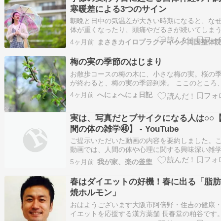
ずれも国民有病率の高さはカナダ並みです。そ
寒暖差による3つのサイン
な…
朝晩と日中の気温差が大きい時期になると、な
体が重くなったり、頭痛やだるさが続いてしま
とはありませんか？ 仕事に行かなければいけな
4ヶ月前
まさきカイロプラクティック両国整体
に体がついてこない、でも検査をしてもこれと
た異常はないと言われてしまう。そんなもどか
梅の実の季節のはじまり
から、自律神経と寒暖差の関係について調べて
お散歩コースの梅の木に、小さな梅の実。桜の
る…
が終わると、梅の実の季節到来。 ここのところ
とか曇りとか、お天気がどんよりしていること
4ヶ月前
へにょへにょ日記
いけれど、植物にとっては恵みの雨なんですか
ぇ。でもやっぱり、日照時間が少ないと作物に
実は、写真だとブサイクになる人は○○
響が出そうです。 そういえば、去年は梅シロッ
を…
間の体の雑学㊻】 - YouTube
ご提示いただいた動画の内容を要約しました。
動画では、人間の体や心理に関する興味深い雑
紹介されています。「写真だとブサイクに見え
5ヶ月前
我が家、楽の釜盥
理由[01:05] 実は、写真に写る自分が「ブサイク
と感じてしまうのは、見た目の問題ではなく、
春はダイエットの好機！春に出る「脂
単純接触効果による錯覚が原因です。人は…
焼ホルモン」
おはようございます大阪市阿倍野・住吉の健康
イエットを応援する漢方薬舗 長春堂の粕谷です。