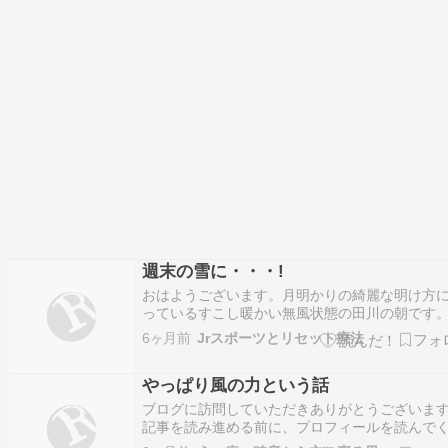
週末の雪に・・・!
おはようございます。月明かりの綺麗な明け方
っているすこし暖かい無風状態の田川の朝です
術所の温度計は９．２℃湿度４９％を示してい
6ヶ月前
Jrスポーツとリセット療法
す。 暖かい日が続いてますが週末は雪・・・ 雪
は「急激な気温低下」「気圧の低下」「乾燥」
やっぱり風の力という話
なり、自律神経が乱れやすいため、頭痛、めま
…
ブログに訪問していただきありがとうございま
記事を読み進める前に、プロフィールを読んで
さい。 プロフィール 一気にどん底に叩き落とさ