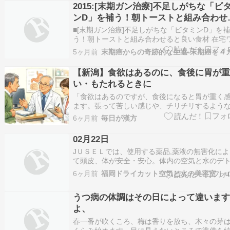
は、いつものトーストにのせるだけで取り入れ
2015:[末期ガン治療]不足しがちな「ビ
る意外な食材があります。ここでは、忙しい朝
ンD」を補う！朝トーストと組み合わせ
と良い食材
■[末期ガン治療]不足しがちな「ビタミンD」を
う！朝トーストと組み合わせると良い食材 在宅
クや日照時間の少ない季節は、日光を浴びる時
5ヶ月前
減り、ビタミンD不足が起こりやすくなります。
タミンDは骨の健康維持だけでなく、免疫機能や
【新潟】食欲はあるのに、食後に胃が
分の安定に関わる重要な栄養素です（近年の研
い・もたれるときに
「食欲はあるのですが、食後になると胃が重く
ます。張って苦しい感じや、チリチリするよう
快感が続いています。」このようなご相談が、
6ヶ月前
毎日が漢方
終わり頃から少しずつ増えてきます。 なぜこの
に、胃が重くなりやすいのでしょうか 新潟の冬
02月22日
◆寒さが長く続く◆雪や天候不順で生活リズム
JＵＳＥＬでは、使用する薬品,薬液の無害化によ
乱…
て頭皮、体が安全・安心。体内の空気と水のデ
クス施術で髪も心も体も健康体へ導きます。髪
6ヶ月前
のなやみ解消！ヘアードクタージュセルの毎日
知らせします。化学物質のマイナスをプラスへ変
うつ病の体調はその日によって違いま
人も自然も地球環境も良くするＥＣＯ美容室。
よ、
春一番が吹くころ、梅は香りを放ち、木々の芽