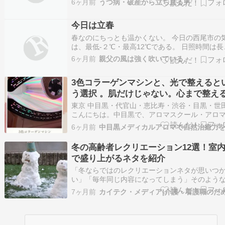
6ヶ月前
うつ病・破産から立ち直る男
しまいどんな状況に陥ってしまったのか、そし
気持ちをどのように保っているかについてなど
今日は立春
音で書いていますので、今、辛い、しんどいと
春なのにちっとも温かくない。 今日の西尾市の
は、最低-２℃・最高12℃である。 日照時間は長
なっているのに、寒い毎日である。 2月8日の第5
6ヶ月前
親父の風は強く吹いている。
衆議院議員選挙投票日は、最低気温-2℃・最高
6℃で冷え込みが激しいので投票率が下がらない
3色コラーゲンマシンと、光で整えると
配である。 昨日は節分。 節分の…
う選択 。肌だけじゃない。心まで整え
イトセラピー
東京 中目黒・代官山・恵比寿・渋谷・目黒・世
こんにちは。中目黒で、アロマスクール・アロ
室ラグジュームを開講している香菜恵と申しま
6ヶ月前
アロマがある暮らし。香りで心と身体を元気に
る。アロマヒーリングラグジューム ルイアメジ
冬の高齢者レクリエーション12選！室
公式サイト コラーゲンマシーン 寝ているだ…
で盛り上がるネタを紹介
「冬ならではのレクリエーションネタが思いつ
い」「毎年同じ内容になってしまう」そのよう
みを抱えている方もいるでしょう。 冬場は気温
7ヶ月前
下や日照時間の短さから、高齢者の活動量が減
がちです。 その結果、心身の機能低 […]