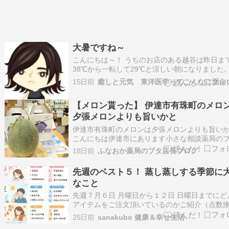
大暑ですね～
こんにちは～！ うちのお店のある越谷は昨日ま
38℃から一転して29℃と涼しい朝になりました。
年の夏はこういうサービスデーがたまにあるか
15日前
癒しと元気 東洋医学ってこんなに面白
ですね～ 暦の上では７月22日から大暑となり一
最も暑い季節となりますが、6月に夏至を迎えて
【メロン貰った】 伊達市有珠町のメロ
ますので陽が下がり陰が上がってきて…
夕張メロンよりも旨いかと
伊達市有珠町のメロンは夕張メロンよりも旨い
こんにちは伊達市にあります小さな相談薬局の
店長京野です。 あと数日で食べごろと書いてあ
18日前
ふなおか薬局のブタ店長ブログ
高のメロンをお客様から頂きました。 先日は移
周年記念と言って「超」大きなスイカまで更に
先週のベスト５！ 蒸し蒸しする季節に
の豊浦いちごまで。。。 有珠メロンが美味し…
なこと
先週７月６日 月曜日から１２日 日曜日までにど
アイテムをご注文頂いているのかご紹介（点数
算）それぞれの最新情報などもお伝えしたいと
25日前
sanakubo 健康＆幸せ生活
ています。蒸し暑さMAXな季節台風押し寄せて 