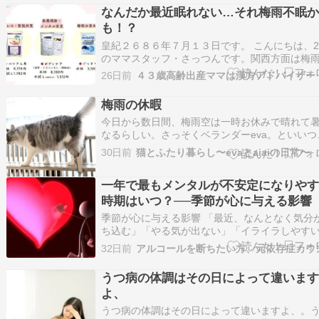
の変化に 頭が痛くなったり身体の怠さを感じた
なんだか最近眠れない…それ梅雨不眠
節病って立派な病名まで付くようになっている
も！？
皇紀２６８６年７月１３日です。 こんにちは、
のママスタッフ・さっつんです。関西方面は梅
けしたようですが、まだまだジメジメとした空
26日前
４３歳高齢出産ママは漢方アドバイザー
残っていますね少しずつ気温も上がってきて、
の高さとも重なり寝苦しい…！！なんて方もい
梅雨の休暇
しゃるのではないでしょうか？梅雨の時期にな
今日から数日間、梅雨空は一時お休みで晴れて
と…
なるらしい。さっそくベランダーeva。といいつ
つ、雨が降っていてもわりと気にせずベランダ
30日前
猫とふたり暮らし〜evaとaiaiの日常〜
てますけども。グリーンズのチェックも怠らず
れて暑くなるのは嫌だけど、今年の梅雨は日照
一年で最もメンタルが不安定になりや
少なくて、ちょっとうつうつとした気分になっ
たり…
時期はいつ？──季節が心に与える影響
季節が心に与える影響 「最近、なんとなく気分
ち込む」「やる気が出ない」「イライラしやす
こうした心の変化は、必ずしも本人の性格や精
32日前
だけが原因ではありません。 実は、季節や環境
化は、自律神経やホルモンバランスに大きな影
うつ病の体調はその日によって違いま
与え、私たちのメンタルにも少なからず作用し
よ、
うつ病の体調はその日によって違いますよ、。