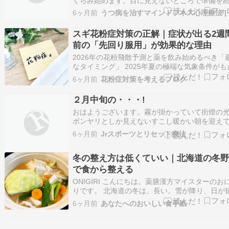
くらみ始めます。目に見えないところで準備を
ていた命が、そっと表に現れてきます。私たち
6ヶ月前
う
た、この時期に少し立ち止まり、自分の内側を
めてみるのもよいでしょう。寒さの中で耐えて
スギ花粉症対策の正解｜症状が出る2週
こと、静かに積み重ねてきたこと。それらはき
前の「先回り服用」が効果的な理由
と、…
2026年の花粉飛散予測と薬を飲み始めるべき「
なタイミング」 2025年夏の極端な気象条件がも
す大量飛散の背景 2026年春の花粉飛散量は、前
6ヶ月前
花粉症対策を考えるブログ
ある2025年夏季の気象状況と密接に相関してい
スギやヒノキの雄花の形成は、前年6月から8月
２月中旬の・・・!
象条件、特に「高温・多照・…
おはようございます。霧が掛かっていて街燈の
ボンヤリとしか見えないすこし暖かい朝を迎え
る田川です。施術所の温度計は１１．５℃湿度
6ヶ月前
Jrスポーツとリセット療法
２％を示しています。 ２月も中旬になりそろそ
の準備も・・・ 2月中旬のからだは、暦の上で
冬の整え方は低くていい｜北海道の冬
「立春（2月4日頃）」を過ぎて春に向かおうと
て…
で食から整える
ONIGIRI こんにちは。薬膳漢方マイスターのお
りです。 北海道の冬は、長い。雪が降り、日が
なり、外に出るのが少しおっくうになる日々。
6ヶ月前
あなたへのおいしい食手紙
づけば心も体も、静かに乱れやすくなる。 理由
っきりしないけれど、心が落ち着かない。いつ
ら気にならないことが、気になってしま…