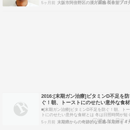
がつけば、夕方も遅くまで日が出ている… すっ
5ヶ月前
大阪市阿倍野区の漢方薬舗 長春堂ブロ
「日がのびたなぁ～」と感じるようになりました
陽が出ている時間を「日照時間」と言いますが
照時間は私たち生物に大きな影響を与えてい…
2016:[末期ガン治療]ビタミンD不足を防
ぐ！朝、トーストにのせたい意外な食
は
■[末期ガン治療]ビタミンD不足を防ぐ！朝、ト
トにのせたい意外な食材とは 冬は日照時間が短
ビタミンDが不足しやすい季節。そんな時期こそ
5ヶ月前
朝食で手軽にビタミンDを補ってみませんか？実