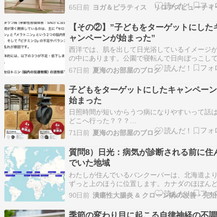
っきりしなかったり、睡眠の質が低下したりす
65日前
ヨガ＆ピラティス リロアズビューティ
とがあります。日光を浴びることで分泌される
ロトニン」は、心の安定や幸福感に関わるだけ
【その②】”子どもをターゲットにした
く、睡眠のリズムを整える「メラトニン」の材
ャンペーンが始まった”
も…
西洋では、肌を出して日光浴しているイメージ
の中にあります。公園で寝転んで日向ぼっこし
風景とかね。お年寄りも短パンを履いて、日光
67日前
夏海のお部屋のブログ
している風景を写真やテレビとかでよく見てい
れど、日本では日焼けするなと言う報道しか見
子どもをターゲットにしたキャンペー
なぁと思うですよ。で、うつ病が増えている。
始まった
と…
日照時間が短いからうつ病になりやすいって話
どこへ行った？？？
https://www.nikkei.com/article/DGXZQOUC21
71日前
夏海のお部屋のブログ
「子どもにサングラス」は当たり前 紫外線リス
く - 日本経済新聞子どもの目は驚異的だ。新生
質問8）日光：病気が診断される前に住
でいた地域
わたしが住んでいるバンクーバーは、北海道よ
ずっと上のほうに位置します。カナダのほぼん
都市は、バンクーバーと同じ緯度に位置し、潰
90日前
潰
大腸炎/クローン病の国民有病率は、世界のトッ
ラスです。イギリスや北欧は、さらに北にあり
季節の変わり目に起こる自律神経の不