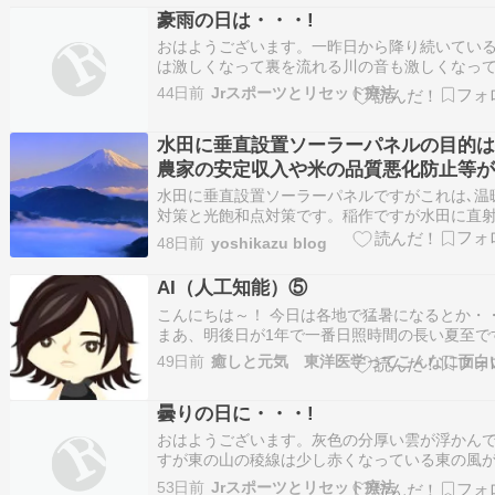
豪雨の日は・・・!
おはようございます。一昨日から降り続いてい
は激しくなって裏を流れる川の音も激しくなっ
る田川の朝です。施術所の温度計は21.7℃湿度6
44日前
Jrスポーツとリセット療法
を示しています。 梅雨前線や台風の影響により
雨」の予報が・・・ 豪雨の日は、急激な気圧の
水田に垂直設置ソーラーパネルの目的は
によって自律神経のバランスが乱れやすく…
農家の安定収入や米の品質悪化防止等
的です。
水田に垂直設置ソーラーパネルですがこれは､温
対策と光飽和点対策です。稲作ですが水田に直
光で水温が上がり稲の生育や米の品質悪化要因
48日前
yoshikazu blog
ります。そもそも植物は､日照時間や温度も重要
がそもそも稲は､長時間の日照時間は､必要が無
AI（人工知能）⑤
の生育に１日６～８時間程度の日照時間で良い
こんにちは～！ 今日は各地で猛暑になるとか・
まあ、明後日が1年で一番日照時間の長い夏至で
ら暑いのも仕方ないですね。 さて、今回もAIと
49日前
癒しと元気 東洋医学ってこんなに面白
かAIブッダの話です。笑 （本当に漢方系のネタ
渇してすみません・・・） 前回ブログで「AIに
曇りの日に・・・!
徳なさそうですし・・・」と仰っ…
おはようございます。灰色の分厚い雲が浮かん
すが東の山の稜線は少し赤くなっている東の風
く田川の朝です。施術所の温度計は２５．８℃
53日前
Jrスポーツとリセット療法