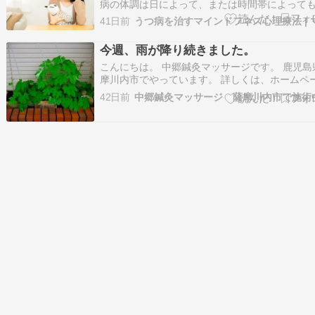
病の体調は日によって、または時間帯によって
きく変動することが多いです。良い日もあれば
41日前
分が沈む日もあり、規則性が見えにくい場合も
ます。これは、うつ病が心だけでなく、脳や体
今週、雨が降り続きました。
に影響を及ぼす病気だからです。例えば、以下
こんにちは。 中郷鍼灸マッサージです。 鹿児島
因…
摩川内市でやっています。 詳しくは、ホームペ
を。こちらです。 今週、雨が降り続きました。 
42日前
中郷鍼灸マッサージ 薩摩川内市で施術
２４日（水）は、激しく降りました。 線状降水
発生、河川の水位上昇、避難指示発令の発
令．．．。 世間では、冠水などいろいろとあっ