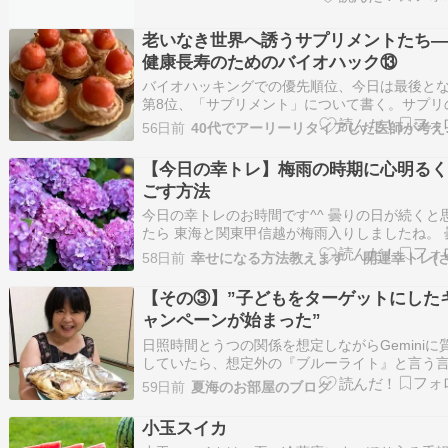
４９％を示しています。 今日の天気予報は一日
曇りになってますが 6月の曇りの日は、気圧の
老いなき世界へ誘うサプリメントたち
や高い湿度によって自律神経が乱れやすく、頭
健康長寿のためのバイオハック⑬
バイオハッキングでの優先順位、今日は最後と
第8位、「サプリメント」について書く。サプリ
用は実行しやすいので、バイオハッカーとして
56日前
40代で
ひ押さえておいてほしいが、決して健康長寿の
ではない。ここまで紹介してきた、より優先順
【今日の幸トレ】梅雨の時期に心明る
高い問題、たとえば運動不足、睡眠不足、飲酒
ごす方法
多、…
今日の幸トレのお時間です^^ 曇りの日が続くと
たら 東海と関東甲信越が梅雨入りしましたね。 
や雨で薄暗いと気持ちも沈みがちになります???
58日前
冬、特に日照時間の少ない北欧では鬱っぽくな
が多いように、 季節性うつといって気象に左右
【その③】”子どもをターゲットにした
るのはある意味仕方がないけれど で…
ャンペーンが始まった”
日照時間とうつの関係を想定しながらGeminiに
していたら、想定外の『ブルーライト』と言う
が出てきたので、思わぬ寄り道をしてしまいま
59日前
夏海のお部屋のブログ
た。好奇心旺盛＆雑学大好物の夏海は健在です
で、太陽光線は悪だ！日傘で防御しろ！日焼け
小玉スイカ
を塗れ！もちろん男も女もだ！子どもだって例