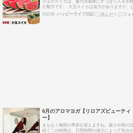
小玉のスイカは、夏の冷蔵庫にすっぽり入る手
じ…
が魅力です。 大玉スイカは迫力がありますが、
り暮らしや少人数の家庭では食べ切るまでが大
65日前
ハッピーライフ日記
す。 その点、小玉なら丸ごと冷やしやすく、食
い時に切って楽しめます。 スイカはやはり熊本
有名です。 熊本県北部の植木地区、合志市、菊
6月のアロマヨガ【リロアズビューティ
ー】
まもなく梅雨の季節を迎えますね。曇りや雨の
続くこの時期は、日照時間の減少によって気分