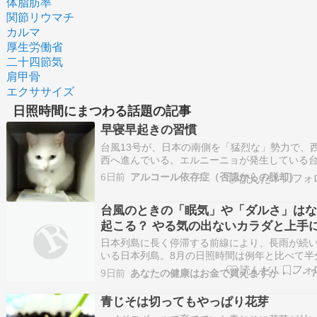
体脂肪率
関節リウマチ
カルマ
厚生労働省
二十四節気
肩甲骨
エクササイズ
日照時間にまつわる話題の記事
早寝早起きの習慣
台風13号が、日本の南側を「猛烈な」勢力で、
西へ進んでいる。エルニーニョが発生している
の寿命は長くなる傾向があるというので、この
6日前
アルコール依存症（否認からの脱却）
い台風の進路にも注目したい。過去には鋭角に
ったりUターンした台風もあったからね。いちば
台風のときの「眠気」や「ダルさ」は
暑くなるのは梅雨が明けた7月末から8月頭なの
起こる？ やる気の出ないカラダと上手
きあう方法
日本列島に長く停滞する前線により、長雨が続
いる日本列島。8月の日照時間は例年と比べて半
くまで落ち込むなど、まるで梅雨のような気候
9日前
あなたの健康はお金で買えますか・・・
いています。また現在、台風17号・18号が接近
おり、東日本の太平洋側を中心に大雨が予想さ
青じそは切ってもやっぱり花芽
います。日本の秋といえば台風の発生はつきも