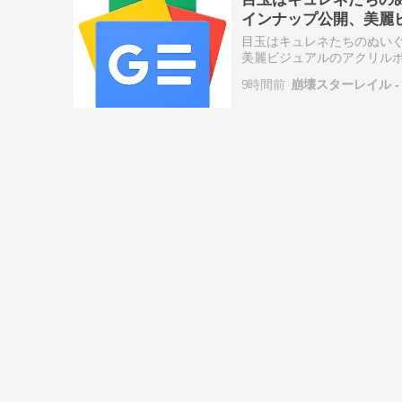
インナップ公開、美麗
- インサイド
目玉はキュレネたちのぬい
美麗ビジュアルのアクリルボ
9時間前
崩壊スターレイル - 