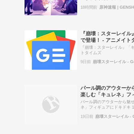
スビアスぐらいしかいないよな 7
18時間前
原神速報 | GENS
『崩壊：スターレイル』「
で登場！ - アニメイト
『崩壊：スターレイル』「キュ
トタイムズ
9日前
崩壊スターレイル - G
パール調のアウターか
楽しむ「キュレネ」フィ
パール調のアウターから魅せ
ネ」フィギュアにドキドキ 
19日前
崩壊スターレイル - G