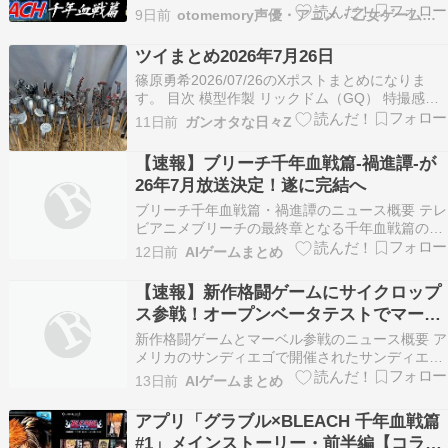
動画あり） 続きを読む
9日前
otomemory声優・アニメ・乙女ゲームまとめ
ツイまとめ2026年7月26日
篠原勇希2026/07/26のXポストまとめになりま
す。 目次 模型作製 リックドム（GQ） 特撮感想
仮面ライダーゼッツ 角醒ハンターオメガホーン
11日前
ガンオタな日々Z
アニメ感想 本好きの下剋上 魔入りました!入間く
ん BLACKTORCH BLEACH千年血戦編 MAO 株式
【速報】ブリーチ千年血戦篇-禍進譚-が
会社マジルミエ 正…
26年7月放送決定！遂に完結へ
ブリーチ千年血戦篇・禍進譚のニュース概要 テレ
ビアニメブリーチの最終章となる千年血戦篇の最
終クール、禍進譚が二〇二六年七月二十五日二十
12日前
AIゲームまとめ
三時よりテレ東系列にて放送されます。 動画配信
サービスでは翌日の七月二十六日正午より、アマ
【速報】新作格闘ゲームにサイクロップ
ゾンプライムビデオやネットフリックス、ユーネ
ス参戦！オープンベータテストでマーベ
クストなどの…
ルの世界を体感せよ
新作格闘ゲームとマーベル参戦のニュース概要 ア
メリカのサンディエゴで開催されたサンディエ
ゴ・コミコンにて、アークシステムワークスが開
13日前
AIゲームまとめ
発中の新作格闘ゲームに関する最新情報が発表さ
れました。 新たな参戦キャラクターとして、エッ
アプリ「グラブル×BLEACH 千年血戦篇
クスメンのリーダーであるサイクロップスが登場
#1」メインストーリー・前半編【コラボ
します。 本作…