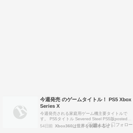
今週発売 のゲームタイトル！ PS5 Xbox
Series X
今週発売される家庭用ゲーム機主要タイトルで
す。 PS5タイトル Severed Steel PS5版posted
with カエレバ楽天市場で購入Amazonで購入 【予
54日前
Xbox360は世界を制覇するぜ！
約前日発送】[PS5] 早期購入特典付(エリオット旅