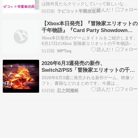
は除外見たらクリックしていって欲しいな
▼▼▼▼▼【今週の新作まとめはこちら】→
50日前
ラピコット学園放送局
2026/06/15～06/21の新作一覧【ブックマークす
ると便利】→ゲームメーカー＆ショップ公式リン
【Xbox本日発売】『冒険家エリオットの
ク集【Kindle Unlimitedなら無料で読めま…
千年物語』『Card Party Showdown』
『Drug Dealer Simulator 2』など
Xbox本日発売のゲームタイトルをご紹介します。
6月17日のXbox 冒険家エリオットの千年物語– 6
月17日 発売 ... Copyright © 2026 WPTeq All
51日前
WPTeq
Rights Reserved.
2026年6月3週発売の新作、
Switch2/PS5「冒険家エリオットの千年
物語」発売
2026年6月3週に発売される新作ゲーム、映像ソ
フト、書籍などのまとめです。今週は
Switch2/PS5「冒険家エリオットの千年物語」に
53日前
忍之閻魔帳
注目ですね。