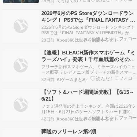
25日前
くうはくの７４５
を貪り食ってる（食べてないのかな？）アルシュ
ベルドを見てこれは補色ではなく殺戮だといいま
2026年6月のPS Storeダウンロードラン
す 「アルシュベルドは、築かれた生態系を…
キング！ PS5では『FINAL FANTASY VII
REBIRTH』が第1位！
2026年6月のPS Storeダウンロードランキング！
PS5では『FINAL FANTASY VII REBIRTH』が第1
位！ PlayStation Storeにおける2026年6月のダウ
28日前
Xbox360は世界を制覇するぜ！
ンロードランキングを発表！ 私がプレイしたのは
赤色にしてます。 PlayStatio…
【速報】BLEACH新作スマホゲーム『ミ
ラーズハイ』発表！千年血戦篇のその後
を描く衝撃の物語が登場
ブリーチ新作スマホゲーム、ミラーズハイのニュ
ース概要 テレビアニメ版ブリーチの新作スマート
フォンゲームであるブリーチミラーズハイの最新
32日前
AIゲームまとめ
情報が公開されました。 本作の大きな特徴として
原作者である久保帯人が新たにデザインした二人
【ソフト＆ハード週間販売数】【6/15～
のキャラクターであるミギシマシリンとサナリシ
6/21】
ラネが登場し…
ファミ通発表の売上ランキング。今回は2026年6
月15日～6月21日のゲームソフト＆ハード週間推
定販売数まとめをお届け。 ソフト推定販売本数
42日前
Xbox360は世界を制覇するぜ！
TOP10 PSタイトル 4位（初登場） PS5 【特典】
冒険家エリオットの千年物語 PS5版(【早期購入
葬送のフリーレン第2期
封入特典】エリオット旅立ちパック)…