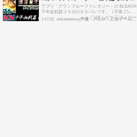
イベント】（字幕プレイ動画あり）
アプリ「グランブルーファンタジー」の BLEACH
千年血戦篇コラボのネタバレです。（字幕プレイ
動画あり） 続きを読む
14日前
otomemory声優・アニメ・乙女ゲームまとめ