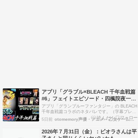
アプリ「グラブル×BLEACH 千年血戦篇
#6」フェイトエピソード・四楓院夜一
【コラボイベント】（字幕プレイ動画あ
アプリ「グランブルーファンタジー」の BLEACH
り）
千年血戦篇コラボのネタバレです。（字幕プレイ
動画あり） 続きを読む
5日前
otomemory声優・アニメ・乙女ゲームまとめ
2026年７月31日（金）：ビオラさんは平