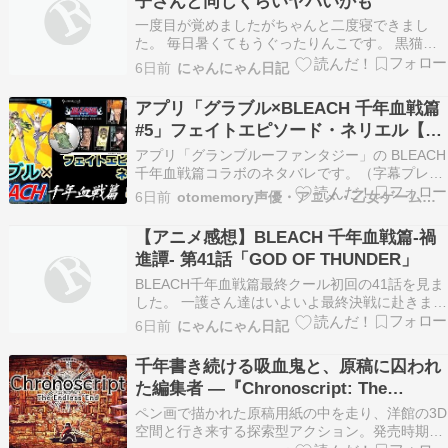
子さんと同じくらいヤバいかも
一度目が覚めましたがちゃんと二度寝できまし
た。 毎日暑くてもうぐったりんこです。 黒猫と
魔女の教室（16話）はイオさん回です。 人を助
6日前
にゃんにゃん日記
けようとする心がけは見習いたいかも。 ここは俺
に任せて先に行け（４話）も見ます。 これがニワ
アプリ「グラブル×BLEACH 千年血戦篇
トリファイターの２期なのかも。 才女のお世話
#5」フェイトエピソード・ネリエル【コ
（４話）…
ラボイベント】（字幕プレイ動画あり）
アプリ「グランブルーファンタジー」の BLEACH
千年血戦篇コラボのネタバレです。（字幕プレイ
動画あり） 続きを読む
6日前
otomemory声優・アニメ・乙女ゲームまとめ
【アニメ感想】BLEACH 千年血戦篇-禍
進譚- 第41話「GOD OF THUNDER」
BLEACH千年血戦篇最終クール初回の41話を見ま
した。 一護さん達はいよいよ最終決戦に赴きます
が…… 浦原さんって色んな意味で底が知れない人
6日前
にゃんにゃん日記
です。【内容】 一護がユーハバッハを切断するの
は、ユーハバッハにとっては良い夢で、彼には全
千年書き続ける吸血鬼と、原稿に囚われ
てが見えているみたいです。 ユーハバッハが
た編集者 ―『Chronoscript: The
「誰…
Endless End』2026年秋発売
ペン画で描かれた原稿用紙の中を走り、洋館の3D
空間と行き来する探索型アクション。発売時期が