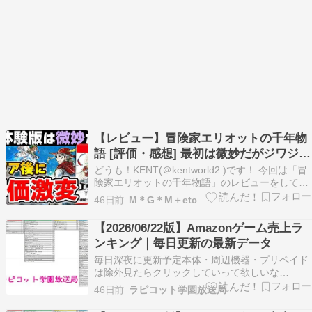
【レビュー】冒険家エリオットの千年物
語 [評価・感想] 最初は微妙だがジワジワ
面白くなるスルメゲー！
どうも！KENT(＠kentworld2 )です！ 今回は「冒
険家エリオットの千年物語」のレビューをしてい
きますが、まずはひとこと言わせてください。 ま
46日前
M＊G＊M＋etc
さかここまで巻き返してくるとは！？ いやぁゲー
ムって最後まで遊ばない... The post 【レビュ
【2026/06/22版】Amazonゲーム売上ラ
ー】冒険家エリオットの千年…
ンキング｜毎日更新の最新データ
毎日深夜に更新予定本体・周辺機器・プリペイド
は除外見たらクリックしていって欲しいな
▼▼▼▼▼【今週の新作まとめはこちら】→
46日前
ラピコット学園放送局
2026/06/22～06/28の新作一覧【ブックマークす
ると便利】→ゲームメーカー＆ショップ公式リン