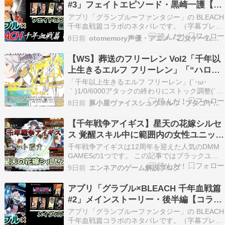
#3」フェイトエピソード・黒崎一護【コ
ラボイベント】（字幕プレイ動画あり）
アプリ「グランブルーファンタジー」の BLEACH
千年血戦篇コラボのネタバレです。（字幕プレイ
動画あり） 続きを読む
8日前
otomemory声優・アニメ・乙女ゲームまとめ
【WS】葬送のフリーレン Vol2「千年以
上生きるエルフ フリーレン」「“ハロウ
ィンの魔法”フリーレン＆フェルン」
「千年以上生きるエルフ フリーレン」(´･ω･
「本当の意味 ヒンメル」「銀鉱石を探す
｀)1/0/6000アタックの終わりにストック調整(´･
ω･｀)カス連動で4ルックして手札かストック。ス
魔法」
8日前
豚小屋ヴァイスシュヴァルツ -ブタゴヤWS-
トックなら2000パンプ(´･ω･｀)9000作れるけど
ブラウンダスト2の3ルック2アドに劣る…あれ3面
【千年戦争アイギス】星天の花嫁シルセ
したら手札6枚増えるぞ(´…
ス 覚醒スキル中に範囲内の女性ユニット
の状態異常を回復ができる便利なジュー
千年戦争アイギスは12周年を迎えた人気のDMM
ンブライドメイジアーマー【ブラック
GAMESの1つです。 この記事ではブラックユニ
ットを紹介。 ブラックユニットはスキルの初動時
（黒）ユニット紹介 #31】【刻水晶交
9日前
エンネアのゲーム解説ブログ
間が1秒で配置したら即スキル発動できるのが最
換】【ヒストリーイベント産ユニット：
もな強み。育成は確かに大変なのですがしっかり
アプリ「グラブル×BLEACH 千年血戦篇
8年目の戦い】【メイジアーマー】
育成すればとても頼りになるユニットになるでし
#2」メインストーリー・後半編【コラボ
ょう…
イベント】（字幕プレイ動画あり）
アプリ「グランブルーファンタジー」の BLEACH
千年血戦篇コラボのネタバレです。（字幕プレイ