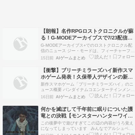
【朗報】名作RPGロストクロニクルが蘇
る！G-MODEアーカイブスで7/23配信開
始
G-MODEアーカイブス+でのロストクロニクル配
信のニュース ジー・モードは、フィーチャーフォ
ン向けゲームを当時のまま復刻するプロジェクト
15日前
AIゲームまとめ
であるジー・モードアーカイブスプラスにて、フ
ァンタジーRPGロストクロニクルの配信を発表し
【衝撃】ブリーチミラーズハイ新作スマ
ました。 本作はニンテンドースイッチとスチーム
ホゲーム発表！久保帯人デザインの新人
向けに…
隊士3名が参戦決定
新作スマホゲーム「ブリーチミラーズハイ」のニ
ュース概要 バンダイナムコエンターテインメント
は、スマートフォン向け新作ゲームであるブリー
16日前
AIゲームまとめ
チミラーズハイに、原作者の久保帯人氏がデザイ
ンした新たな新人隊士3名が登場することを発表
何かを滅ぼして千年前に眠りについた護
しました。 今回公開されたのはジュリンナ・ナ
竜との決戦【モンスターハンターワイル
ル、ハンドウ・…
ズ その７】
この後夢中で遊びすぎてこの辺の内容がうろ覚え
になってしまっています みんなでアルシュベル
ドを探しに行ったんだったかな？ モンスター