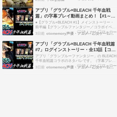
採集出来ました。バフアイテムで盛っていたの
で、熟練度３０００くらい、屠殺での入手です。
アプリ「グラブル×BLEACH 千年血戦
鍬採集でしか入手出来ないと思い込んでいたの
篇」の字幕プレイ動画まとめ！【#1～
で、驚きました。 取…
7】
●【グラブル×BLEACH #1】メインストーリー・
前半編【グランブルファンタジー／コラボイベン
ト】 続きを読む
3日前
otomemory声優・アニメ・乙女ゲームまとめ
アプリ「グラブル×BLEACH 千年血戦篇
#7」ログインストーリー・全13話【コラ
ボイベント】（字幕プレイ動画あり）
アプリ「グランブルーファンタジー」の BLEACH
千年血戦篇コラボのネタバレです。（字幕プレイ
動画あり） 続きを読む
3日前
otomemory声優・アニメ・乙女ゲームまとめ