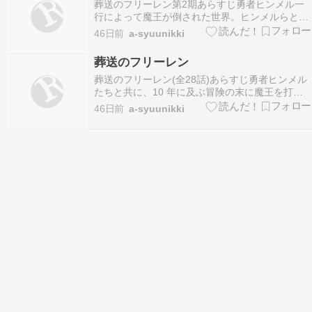
葬送のフリーレン第2期あらすじ勇者ヒンメル一
行によって魔王が倒された世界。ヒンメルらと共
に平和をもたらした千年以上生きるエルフの魔法
46日前
a-syuunikki
使い・フリーレンは、寿命を迎えたヒンメルの死
を受けての涙とその想いから、“人の心を知る
葬送のフリーレン
旅”に出る。道中に出会った、かつての仲間ハイ
葬送のフリーレン(全28話)あらすじ勇者ヒンメル
ターに育てられた…
たちと共に、10 年に及ぶ冒険の末に魔王を打ち
倒し、世界に平和をもたらした魔法使いフリーレ
46日前
a-syuunikki
ン。千年以上生きるエルフである彼女は、ヒンメ
ルたちと再会の約束をし、独り旅に出る。それか
ら 50 年後、フリーレンはヒンメルのもとを訪ね
るが…