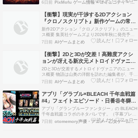
2026年秋に固まり、二人の主要人物の姿と豪華な
6日前
PixMofu ゲーム情報 × コミュニティ × 自作アプリ
制作陣も明らかになってるにゃ。
【衝撃】現実が干渉する2Dアクション
『クロノスクリプト』新作ゲームの常識
を覆す没入体験とは？
新作2Dアクション『クロノスクリプト』のニュー
ス概要 集英社ゲームズより2026年秋に発売予定
のクロノスクリプト：ザ・エンドレス・エンド
7日前
AIゲームまとめ
は、デスクワークスが開発を手掛ける完全新作の
探索型2Dアクションゲームです。 本作は千年の
【衝撃】2Dと3Dが交差！高難度アクシ
時を生きる吸血鬼が描く物語の世界に迷い込んだ
ョンが冴える新次元メトロイドヴァニア
編集者が、…
が凄すぎる
2Dと3Dが交差するメトロイドヴァニアのニュー
ス概要 物語は山奥の洋館を訪れた編集者が、千年
生きる吸血鬼が執筆する原稿の世界に迷い込むと
7日前
AIゲームまとめ
ころから始まります。 本作の最大の特徴は、2D
のメトロイドヴァニア風アクションと、3Dの現実
アプリ「グラブル×BLEACH 千年血戦篇
世界が融合した独特のゲームデザインです。 プレ
#4」フェイトエピソード・日番谷冬獅郎
イヤー…
＆松本乱菊【コラボイベント】（字幕プ
アプリ「グランブルーファンタジー」の BLEACH
レイ動画あり）
千年血戦篇コラボのネタバレです。（字幕プレイ
動画あり） 続きを読む
7日前
otomemory声優・アニメ・乙女ゲームまとめ