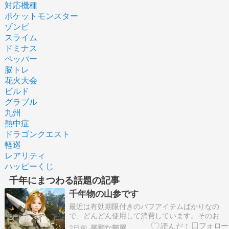
対応機種
ポケットモンスター
ゾンビ
スライム
ドミナス
ペッパー
脳トレ
花火大会
ビルド
グラブル
九州
熱中症
ドラゴンクエスト
軽巡
レアリティ
ハッピーくじ
千年にまつわる話題の記事
千年物の山参です
最近は有効期限付きのバフアイテムばかりなの
で、どんどん使用して消費しています。そのおか
げか、なかなか入手できない「千年物の山参」が
2日前
平和な部屋