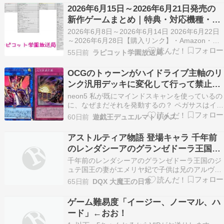
立ちパック) 冒険家エリオットの千年物語 スクウ
2026年6月15日～2026年6月21日発売の
ェア・エニ…
新作ゲームまとめ｜特典・対応機種・予
約情報を完全網羅
2026年6月8日～2026年6月14日 2026年6月22日
～2026年6月28日【購入リンク】・Amazon・楽
天ブックス・あみあみ・ヨドバシ・その他見たら
55日前
ラピコット学園放送局
クリックしていって欲しいな▼▼▼▼▼ゲームソ
フト博物館へ（ゲーム情報を発売日順に並べてあ
OCGのトゥーンがハイドライブ主軸のリ
ります）最終更新日：2026年6…
ンク汎用デッキに変化して行って禁止カ
ードが出そうな雰囲気になってきた
neon5 私が既にマインドスキャンを使っているの
に、なぜまだそれを発動するの？ ペガサスはイカ
サマ師で、今や皆を自分と同じようにイカサマ師
60日前
遊戯王デュエルマトリクス
にしようとしている彼の千年眼(ミレニアムアイ)
を借りたんだ :3今、遊戯ボーイのカードが全部見
アストルティア物語 登場キャラ 千年前
えるぞ！ Yuduki ペガサス、貴様ー！！…
のレンダシーアのグランゼドーラ王国の
ジュテ国王とエメリヤ妃とアルヴァン王
千年前のレンダシーアのグランゼドーラ王国のジ
子とフェリナ王女！？
ュテ国王の妻がエメリヤ妃で子供は兄のアルヴァ
ン王子はジュテ国王から剣技を学んだ弟子で妹の
65日前
DQX 大魔王の日常
フェリナ王女は王家の迷宮で封印された勇者アル
ヴァンに変わって勇者の血を子孫に遺しました。
ゲーム難易度「イージー、ノーマル、ハ
ード」←おお！