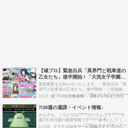
【城プロ】緊急出兵「異界門と戦車道の
乙女たち」後半開始 / 「大洗女子学園
艦」改壱追加 / 進化武器追加など
更新概要をお知らせいたします。・緊急出兵「異
界門と戦車道の乙女たち」後半開始・一部城娘に
改壱を追加・進化武器の追加・期間限定任務の追
9日前
城プロRE攻略速報 【城プロREまとめ】
加#garupan #城プロRE
pic.twitter.com/R5fDwtzvNT— 千狐（城プロRE公
7/26週の週課・イベント情報♪
式アカウント） (@ShiroPro_…
みなさん、こんにちは????だいちんです????今
週7月26日週の更新情報です????参考にしてくれ
たら嬉しいです????2026年7月26日(日) ～ 2026
11日前
ドラクエ10をサービス終了までプレイしたプクリポのお話