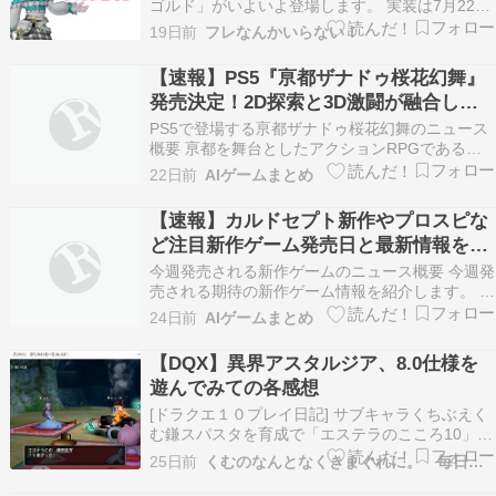
ゴルド」がいよいよ登場します。 実装は7月22日
（水）の5:00です。 しっかりふくびき券を用意し
19日前
フレなんかいらない！
ておきましょう。 期間限定 万魔フィーバー 「万
魔フィーバー」開催中！ 期間は7月19日（日）
【速報】PS5『亰都ザナドゥ桜花幻舞』
6:00 ～ 7月26日（日）5:59で…
発売決定！2D探索と3D激闘が融合した
究極のアクションRPG
PS5で登場する亰都ザナドゥ桜花幻舞のニュース
概要 亰都を舞台としたアクションRPGである亰
都ザナドゥ桜花幻舞がプレイステーション5向け
22日前
AIゲームまとめ
に発売されます。 物語の主人公である少年神矢レ
イは、ある出来事をきっかけに異界ザナドゥと戦
【速報】カルドセプト新作やプロスピな
う力を手に入れ、適格者のみが入学できる比良坂
ど注目新作ゲーム発売日と最新情報を総
学園へと転…
まとめ！
今週発売される新作ゲームのニュース概要 今週発
売される期待の新作ゲーム情報を紹介します。 ま
ずカルドセプト ビギンズは、王立学府セプトアカ
24日前
AIゲームまとめ
デミアを舞台にしたデジタルボードゲームです。
シリーズの完全新作として世界観を一新し、初心
【DQX】異界アスタルジア、8.0仕様を
者でも遊びやすい操作性とテンポを実現してお
遊んでみての各感想
り、時系列…
[ドラクエ１０プレイ日記] サブキャラくちぶえく
む鎌スパスタを育成で「エステラのこころ10」が
欲しくなったんですが サブキャラ故にエステラを
25日前
くむのなんとなくきまぐれに。 毎日更新！
顕現しておらずな状態でして。 エステラのこころ
を入手した上で こころを10まで育成することを