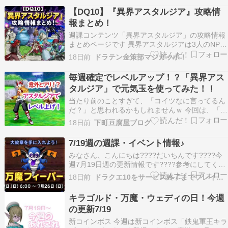
大きく上がったので 暗黒皇帝ガナサダイ、異界魔
【DQ10】『異界アスタルジア』攻略情
エボルキングに乗り込む人も多いと思いますが 遊
報まとめ！
ん…
週課コンテンツ「異界アスタルジア」の攻略情報
まとめページです 異界アスタルジアは3人のNPC
キャラとパーティを組んで冒険する1人用の探索
18日前
ドラテン金策部マジガッポ！
系バトルコンテンツ 新アクセ「こころ」が入手で
き、装備していいるとバトル中に1度だけ強力な
毎週確定でレベルアップ！？「異界アス
召喚技を使えるようになります 異界アスタルジア
タルジア」で元気玉を使ってみた！！
を始める…
当たり前のことすぎて、「コイツなに言ってるん
だ？」と思われるかもしれませんｗ 今回は、「異
界アスタルジアでレベル上げはアリなのか」を検
18日前
下町豆腐屋ブログ
証しました ドラゴンクエストXランキング 週
課！！ 日曜日ということで、「異界アスタルジ
7/19週の週課・イベント情報♪
ア」に行ってきました ふと思いましたが、みなさ
みなさん、こんにちは????だいちんです????今
んって普段ど…
週7月19日週の更新情報です????参考にしてくれ
たら嬉しいです????2026年7月19日(日) ～ 2026
18日前
ドラクエ10をサービス終了までプレイしたプクリポのお話
年7月25日(土)までのものです。ドラゴンクエス
トXランキング 目次 ①週課 ②隔週課 ③月課 ④イ
キラゴルド・万魔・ウェディの日！今週
ベント情報 ①週課…
の更新7/19
新コインボス 今週は新コインボス「鉄鬼軍王キラ