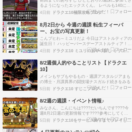
前回までのあらすじ ひととおりの週課に参加でき
しろ、…
るようになったエックスくん。 レベルも140に達
し、少しずつ成長しています。 エックスくんの冒
4日前
ドラクエ10極限攻略ブログ
険 第9回前回までのあらすじ 前回は万魔の塔、バ
トルロード、異界の闘技場に挑戦。 […]
8月2日から 今週の週課 転生フィーバ
ー、お宝の写真更新！
こんブヒわ～ミユリだよ 今日はアストルティアの
誕生日！ ハッピーバースデーアストルティア！
14周年おめでとうございますブヒ???? 人気ブロ
4日前
ドラクエ10 ミユリのおやつ探し ミリユナ日記たまにリオ
グランキング 週課動画ですブヒ???? 満福ミユリ
チャンネル登録・高評価よろしくお願いしますブ
8/2週個人的やることリスト【ドラクエ
ヒ???? 先週の振り返り～ 8月1日から…
10】
メインもサブもやるもの・週課アスタルジアまも
の博士・月課異界の闘技場ナスガルド続きをみる
5日前
ドラクエ10 すじこブログ
8/2週の週課・イベント情報♪
みなさん、こんにちは????だいちんです????今
週8月2日週の更新情報です????参考にしてくれ
たら嬉しいです????2026年8月2日(日) ～ 2026年
5日前
ドラクエ10をサービス終了までプレイしたプクリポのお話
8月8日(土)までのものです。ドラゴンクエストX
ランキング 目次 ①週課 ②隔週課 ③月課 ④イベ