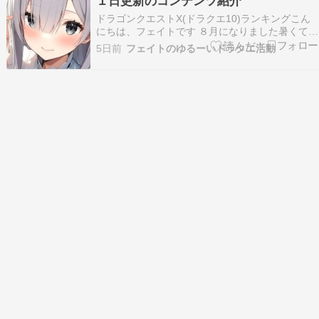
１日更新のコンテンツ紹介
ント情報 ①週課 ■源…
ドラゴンクエストX(ドラクエ10)ランキングこん
にちは、フェイトです ８月になりました暑くてエ
アコンがフル稼働中です今月最初の記事は月課と
5日前
フェイトのゆるーいドラクエ活動
隔週コンテンツの紹介です 異界アスタルジア闘技
場 ・異界の闘技場をクリア 天啓の石 ２０個・エ
ステラをパーティーに入れてクリア ブサカワぬ
い…