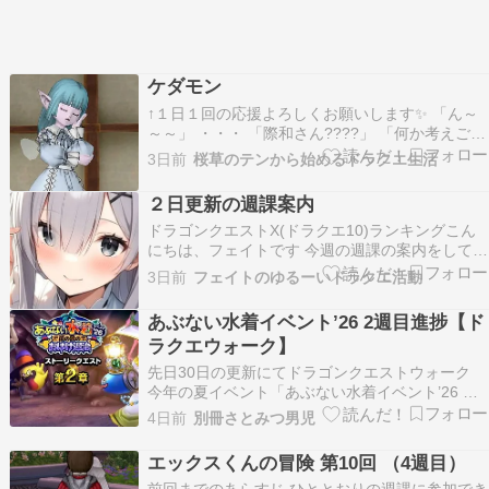
ケダモン
↑１日１回の応援よろしくお願いします✨ 「ん～
～～」 ・・・ 「際和さん????」 「何か考えご
と？」「うん、えっとね…」 「レベルの低い職業
3日前
桜草のテンから始めるドラクエ生活
を、狩り場情報みながら上げてみようと思って」
「わぁ❗頑張ってるね✨」 「このケダモノってい
２日更新の週課案内
う危ない名前のモンスターやってみようかな」
ドラゴンクエストX(ドラクエ10)ランキングこん
「ケ…
にちは、フェイトです 今週の週課の案内をしてい
きます バージョン8まもの博士の冒険的な実験 バ
3日前
フェイトのゆるーいドラクエ活動
ージョン７異界アスタルジア 今週のプレゼント
・セクシーブロマイドカブ・ピンクの鉄アレイナ
あぶない水着イベント’26 2週目進捗【ド
ンナ・機械工学の本ドルタム・創造巨神の造アシ
ラクエウォーク】
ュ…
先日30日の更新にてドラゴンクエストウォーク
今年の夏イベント「あぶない水着イベント’26 」
第2章が登場しております。 2章の展開からして
4日前
別冊さとみつ男児
も、サプライズ乱入でもない限り後半ガチャのモ
チーフはショタ・ピサロで決まりっぽいですか
エックスくんの冒険 第10回 （4週目）
ね？ ピサロガチャが来た場合、水着にしろ浴衣に