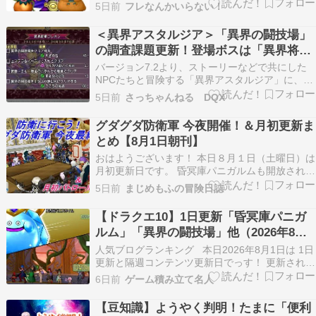
第1陣 キラーアーマー＋かげのきし×4第2陣 だい
5日前
フレなんかいらない！
まじん×3第3陣 異界将軍ゴレオン 今回の指定メン
バーは「エステラ」です。 […]
＜異界アスタルジア＞「異界の闘技場」
の調査課題更新！登場ボスは「異界将軍
ゴレオン」！（期間：2026年8月1日～8
バージョン7.2より、ストーリーなどで共にした
月31日）
NPCたちと冒険する「異界アスタルジア」に、
「異界の闘技場」というコンテンツが実装されま
5日前
さっちゃんねる DQX
した！たくさんのモンスターが出現していき、そ
のうち出現する親玉クラスのモンスターを倒すの
グダグダ防衛軍 今夜開催！＆月初更新ま
が目的のコンテンツとなっています。「異界の闘
とめ【8月1日朝刊】
技場」には調査…
おはようございます！ 本日８月１日（土曜日）は
月初更新日です。 昏冥庫パニガルムも開放されて
います。異界の闘技場も更新！ 月初パトロールに
5日前
まじめもふの冒険日誌
行ってきましたので報告します。 そして今夜 防
衛軍プレイヤーイベント「グダグダ防衛軍」は最
【ドラクエ10】1日更新「昏冥庫パニガ
終日！ 普段のグダグダ防衛軍とは一風変わった防
ルム」「異界の闘技場」他（2026年8月1
衛に…
日）
人気ブログランキング 本日2026年8月1日は 1日
更新と隔週コンテンツ更新日でっす！ 更新された
各コンテンツを 消化しながら記事書いてきま～
6日前
ゲーム積み立て名人
す。 昏冥庫パニガルム 今回のボスは 冥光冠パ
ニスライム 耐性は混乱、炎、呪文っス コイツ、
【豆知識】ようやく判明！たまに「便利
結構硬くてHPもあって結構移動があ…