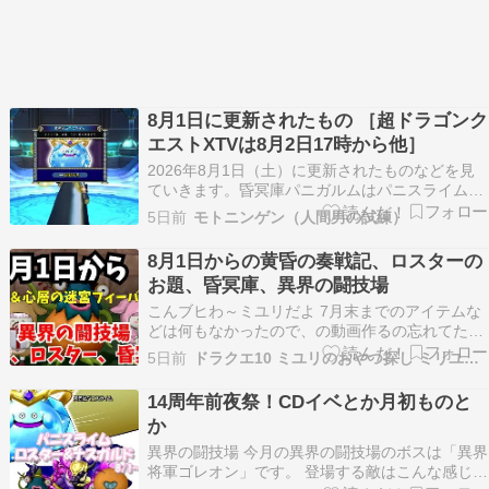
8月1日に更新されたもの ［超ドラゴンク
エストXTVは8月2日17時から他］
2026年8月1日（土）に更新されたものなどを見
ていきます。昏冥庫パニガルムはパニスライムで
す。6日（木）午前5時59分までです。異界の闘技
5日前
モトニンゲン（人間男の試練）
場は月課なので9月1日（火）午前6時までです。
お題はこんな感じです。7.6後期からドワーフ三
8月1日からの黄昏の奏戦記、ロスターの
闘士が順番に続いていたような感じがしました
お題、昏冥庫、異界の闘技場
が、エ…
こんブヒわ～ミユリだよ 7月末までのアイテムな
どは何もなかったので、の動画作るの忘れてたブ
ヒ???? 今日から8月だねブヒ???? 毎日暑いけど
5日前
ドラクエ10 ミユリのおやつ探し ミリユナ日記たまにリオ
盛り上がっていこうブヒ！ 人気ブログランキング
8月1日に更新されたコンテンツですブヒ???? 動
14周年前夜祭！CDイベとか月初ものと
画にしたよ～ 満福ミユリ チャンネル登…
か
異界の闘技場 今月の異界の闘技場のボスは「異界
将軍ゴレオン」です。 登場する敵はこんな感じ。