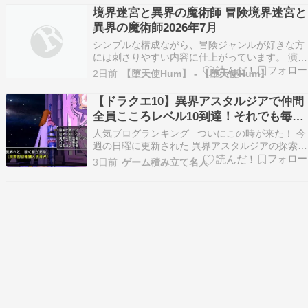
た。 ランキングにグローバル…
境界迷宮と異界の魔術師 冒険境界迷宮と
異界の魔術師2026年7月
シンプルな構成ながら、冒険ジャンルが好きな方
には刺さりやすい内容に仕上がっています。 演出
のクセが少ないため、普段冒険に慣れていない方
2日前
【堕天使Hum】 - 【堕天使Hum】
でも入りやすい内容です。 刺激的な演出を優先し
たい方には、落ち着きすぎた雰囲気に見えるかも
【ドラクエ10】異界アスタルジアで仲間
しれません。 この作品が合わない可能性があるの
全員こころレベル10到達！それでも毎週
は、短時…
探索に通い続ける事になるんだけどね！
人気ブログランキング ついにこの時が来た！ 今
週の日曜に更新された 異界アスタルジアの探索の
初回報酬で 貰えるこころの結晶９０個で アシュ
3日前
ゲーム積み立て名人
レイのこころをレベル10にしたことで バージョ
ン7で異界アスタルジア実装後 毎週更新探索、異
界の創造主、 月課の闘技場を１度もサボらず
報…