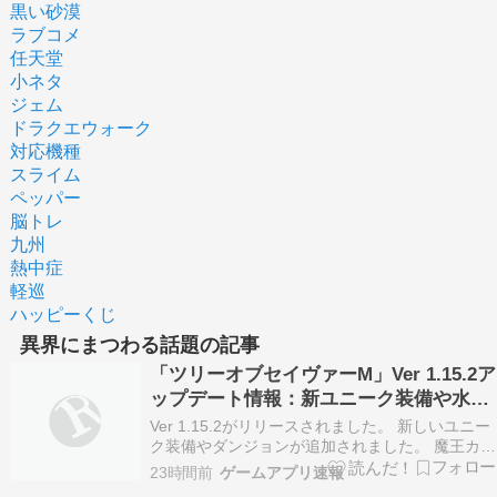
黒い砂漠
ラブコメ
任天堂
小ネタ
ジェム
ドラクエウォーク
対応機種
スライム
ペッパー
脳トレ
九州
熱中症
軽巡
ハッピーくじ
異界にまつわる話題の記事
「ツリーオブセイヴァーM」Ver 1.15.2ア
ップデート情報：新ユニーク装備や水晶
回廊「異界の蜘蛛洞窟」追加
Ver 1.15.2がリリースされました。 新しいユニー
ク装備やダンジョンが追加されました。 魔王カル
タスなどの新しい討伐隊が登場します。 異界の蜘
23時間前
ゲームアプリ速報
蛛洞窟に関連するアイテムや報酬が追加されまし