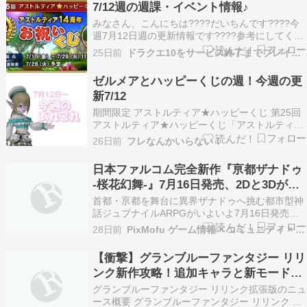
7/12週の週課・イベント情報♪
みなさん、こんにちは????だいちんです????今
週7月12日週の更新情報です????参考にしてくれ
たら嬉しいです????2026年7月12日(日) ～ 2026
25日前
ドラクエ10をサービス終了までプレイしたプクリポのお話
年7月18日(土)までのものです。ドラゴンクエス
トXランキング 目次 ①週課 ②隔週課 ③月課 ④イ
ゼルメアとハッピーくじの週！今週の更
ベント情報 ①週課…
新7/12
期間限定 アストルティア★ハッピーくじ 第25回
アストルティア★ハッピーくじ「アストルティア
14周年お祝いくじ」が発売されます。 7月17日
26日前
フレなんかいらない！
（金）12:00からです。 抽選会は7月28日（火）
の超ドラゴンクエストXTVで！ よろず屋ロココ
日本ファルコム完全新作『亰都ザナドゥ
季節の家具庭具を扱う「よろず屋ロココ」…
-桜花幻舞-』7月16日発売、2Dと3Dが切
り替わるデュアルディメンショナル
首都・亰都を舞台に異界ザナドゥへ挑む都市型神
ARPG
話ジュブナイルARPGがいよいよ7月16日発売に
ゃ。プロモトレーラーとバーチャルシンガー
28日前
PixMofu ゲーム情報 × コミュニティ × 自作アプリ
LinoNの挿入歌も公開され、期待が高まってき
た。
【衝撃】グランブルーファンタジー リリ
ンク新作攻略！追加キャラと新モードで
進化が止まらない
グランブルーファンタジー リリンク拡張版のニュ
ース概要 グランブルーファンタジー リリンク エ