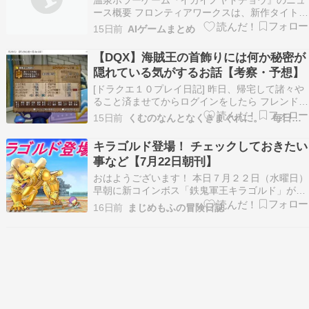
温泉ホラーゲーム『イカイノヤドチョウ』のニュ
ース概要 フロンティアワークスは、新作タイトル
である温泉ホラーシミュレーションゲーム、イカ
15日前
AIゲームまとめ
イノヤドチョウのSteamストアページを公開しま
した。 本作は2026年の配信を予定しており、日
【DQX】海賊王の首飾りには何か秘密が
本語のほか中国語のテキストおよび音声にも対応
隠れている気がするお話【考察・予想】
します…
[ドラクエ１０プレイ日記] 昨日、帰宅して諸々や
ること済ませてからログインをしたら フレンドの
ハイドさんさまから キラゴルドおごりどうすか？
15日前
くむのなんとなくきまぐれに。 毎日更新！
と声を掛けて頂いたので 有り難く参加させて頂き
ました。 いつもありがとうございます！（*´ω｀
キラゴルド登場！ チェックしておきたい
*） 今回、構成は 「物理2人、魔戦1人、隠…
事など【7月22日朝刊】
おはようございます！ 本日７月２２日（水曜日）
早朝に新コインボス「鉄鬼軍王キラゴルド」が登
場しました。 僕もさっそく遊びに行ってきました
16日前
まじめもふの冒険日誌
ので報告したいと思います。 また、キラゴルド実
装に伴って、いくつか盛り上がりそうなあれこれ
も紹介していきたいと思います。 それでは今日の
朝刊始…