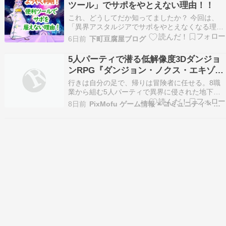
ツール」でサポをやとえない理由！！
これ、どうしてだか知ってましたか？ 今回は、
「異界アスタルジアでサポをやとえなくなる理
由」を解説します ドラゴンクエストXランキング
6日前
下町豆腐屋ブログ
オススメ機能！！ 豆腐屋はいつも、サポをやとう
ときはログアウトして、「冒険者のおでかけ超便
5人パーティで潜る低解像度3Dダンジョ
利ツール」を活用しています ゲーム内とくらべて
ンRPG『ダンジョン・ノクス・エキゾチ
ＮＰＣのセ…
カ』Steamページ公開
行きは自分の足で、帰りは冒険者に任せる。8職
業から組む5人パーティで異界に侵された地下迷
宮へ潜る一人称DRPGが、KTN Gamesから
8日前
PixMofu ゲーム情報 × コミュニティ × 自作アプリ
Steamに登場予定にゃ。