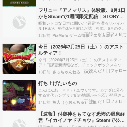
年8月1日(土)までのものです。この週は、8月1日
も含まれるので月課も新しく更新されます????ド
フリュー『アノマリス』体験版、8月1日
ラゴンクエストXラン…
からSteamで1週間限定配信｜STORY難
易度と常時ダッシュを追加
昭和レトロな日本に開いた“異界”を潜るサバイバ
ルTPSが、発売3か月前にお試し可能。6月のクロ
ーズドテストの声を反映した調整入りで、期間は
12日前
PixMofu ゲーム情報 × コミュニティ × 自作アプリ
8月8日までにゃ。
今日（2026年7月25日（土））のアスト
ルティア！
今日（2026年7月25日（土））のアストルティ
ア！日課更新情報など。チェックボックスをつけ
ているので、終わった物はチェックしていこう！
13日前
さっちゃんねる DQX
※本日6：00より「邪神の宮殿」のお題が更新さ
れています。※「おきがえリポちゃん ～ あぶな
打ち上げたいもの
い浴衣 ～」は本日11：59まで。※現在開催中の
こんばんわ（＾＾）/ ユウリです。カナダに分布
「異…
する古代カンブリア紀の地層から化石が発見され
た、”ネクトカリス”。全長7センチメートルほどの
14日前
魚人（うおんちゅ）日和
頭足類で、軟体動物です。触手が２本しかない、
現生のイカのような姿をしていました。 ユウリ
【速報】付喪神をもてなす恐怖の温泉経
「でも学名の”カリス”というのは、”エビ”という
営『イカイノヤドチョウ』Steamで公
意味…
開！価格は1500円