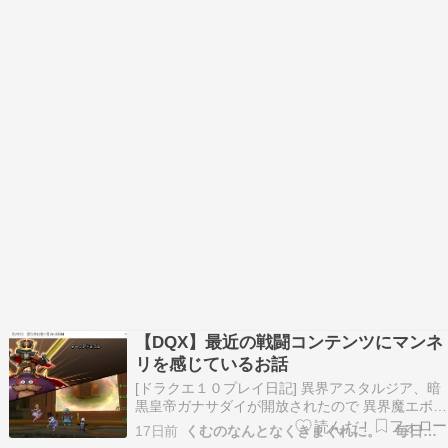
【DQX】最近の戦闘コンテンツにマンネ
リを感じているお話
[ドラクエ１０プレイ日記] 異界アスタルジア、暗
黒皇帝ガナサダイが開放されたので 異界魔エボル
キングも合わせて消化してきました。今は装備枠
17日前
くむのなんとなくきまぐれに。 毎日更新！
が新たに追加されて ガナサダイのこころの需要が