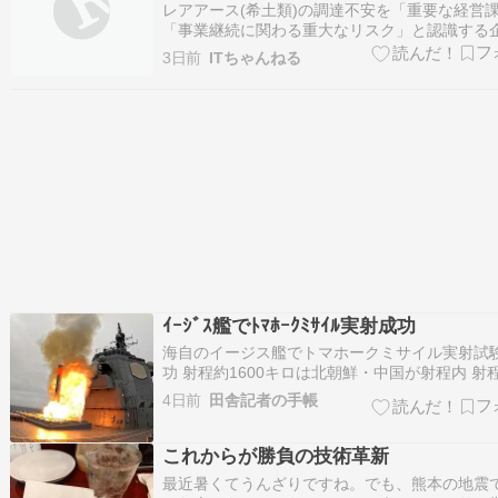
レアアース(希土類)の調達不安を「重要な経営
「事業継続に関わる重大なリスク」と認識する
部が80%に上ることが、民間の調査で判明した
3日前
ITちゃんねる
依存の高さを課題とする割合も45%に達した。
ク製品の生産に欠かせな ....
ｲｰｼﾞｽ艦でﾄﾏﾎｰｸﾐｻｲﾙ実射成功
海自のイージス艦でトマホークミサイル実射試
功 射程約1600キロは北朝鮮・中国が射程内 射
そ1600キロのアメリカ製の巡航ミサイル「トマ
4日前
田舎記者の手帳
ク」を発射するための改修を行っていた海上自
イージス艦「ちょうかい」の改修を、今年3月
たと防衛省が発表していたが、トマ…
これからが勝負の技術革新
最近暑くてうんざりですね。でも、熊本の地震