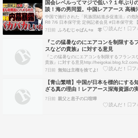
国会レベルってマジで低い？１年ぶり
談！海の男同盟。中国レアアース 高橋
北村晴男（日本保守党・参議院議
中国で施行された「民族団結進歩促進法」の危
R8 7/6 日本保守党 定例記者会見 #日本保守党 
党 北村さん参戦！】国会レベルってマジで低い
7日前
ふろむじゃぱん+α 零
ぶりの対談！海の男同盟。中国レアアース 1️⃣ 
一×北村晴男（日本保守党・参議院議【財務省
『この猛暑なのにエアコンを制限する
暴露】北村晴男×高…
スなどの貴族』に対する意見
『この猛暑なのにエアコンを制限するフランス
貴族』に対する意見http://heigokai.blog.fc2.com/
entry-6517.html＞日本は日本でしっかりとし
7日前
無知は主権を捨てよ!
行っていき、緑化も進めていきましょう。ただ
境破壊発電である太陽光パネルは必要…
【青山繁晴】中国が日本を標的にする
ざる真の理由！レアアース深海資源の
がもたらす衝撃
7日前
親父と息子の口喧嘩