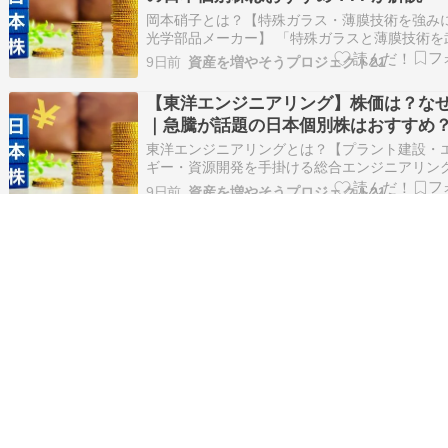
岡本硝子とは？【特殊ガラス・薄膜技術を強み
光学部品メーカー】 「特殊ガラスと薄膜技術を
に、半導体・通信・医療・宇宙・海洋分野まで
9日前
資産を増やそうプロジェクト21
展開する技術系メーカー。」 岡本硝子は1928
の特殊ガラスメーカーです。 証券コードは774
【東洋エンジニアリング】株価は？な
東証スタンダード市場に上場してい…
｜急騰が話題の日本個別株はおすすめ？
が解説
東洋エンジニアリングとは？【プラント建設・
ギー・資源開発を手掛ける総合エンジニアリン
業】 「石油・天然ガス・化学・水素・アンモニ
9日前
資産を増やそうプロジェクト21
源開発まで幅広く手掛ける、日本を代表する総
ントエンジニアリング会社。」 東洋エンジニア
南鳥島レアアース関連株に再び注目。
は1961年設立の総合エンジニアリング…
運」と並ぶ有力テーマとの見方
南鳥島レアアース関連が再び話題に FIREくん F
ん： 「先生、SNSで『南鳥島レアアース関連が
という投稿をたくさん見ました。」 先生 先生：
9日前
資産を増やそうプロジェクト21
い。南鳥島沖で確認されたレアアースを材料に
銘柄へ期待が集まっています。」 SNSでは、 
南鳥島沖、海底泥に中重レアアース確
初めに注目すべきテ…
こんにちは、ごんべ＠南鳥島のレアアース！です
本にとってレアアースは重要ですが、久しぶり
そうなニュースがありました！ 南鳥島沖、海底
10日前
減らないお財布をめざすブログ
重レアアース確認 内閣府が27年に大規模試験