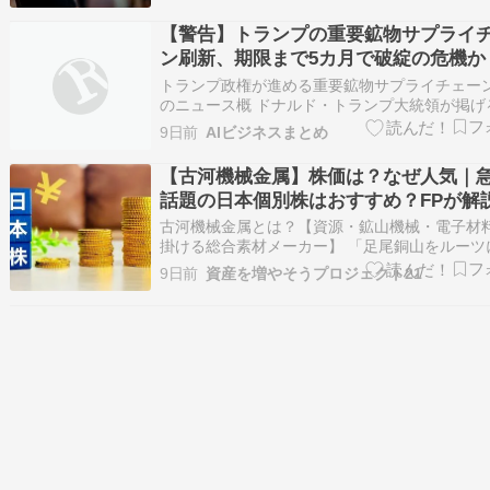
機能銅箔で世界の先頭を走り、日経が「株価10
ROIC優等生」と評した変貌中の企業です。 直
【警告】トランプの重要鉱物サプライ
は営業利益+75%で過去最高…
ン刷新、期限まで5カ月で破綻の危機か
トランプ政権が進める重要鉱物サプライチェー
のニュース概 ドナルド・トランプ大統領が掲げ
鉱物の対中依存からの脱却という方針が、厳し
9日前
AIビジネスまとめ
に直面しています。 アメリカの鉱山業者や加工
は、この短期間での供給体制の構築に追いつい
【古河機械金属】株価は？なぜ人気｜
いのが現状です。 政権に復帰したトラン…
話題の日本個別株はおすすめ？FPが解
古河機械金属とは？【資源・鉱山機械・電子材
掛ける総合素材メーカー】 「足尾銅山をルーツ
ち、鉱山機械・資源・電子材料まで幅広く展開
9日前
資産を増やそうプロジェクト21
日本を代表する『機械と素材』の企業。」 古河
属は1875年創業の総合機械・素材メーカーです
券コードは5715で、東証プライム…