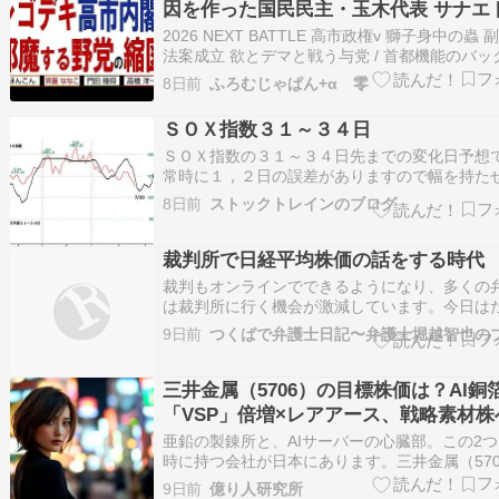
因を作った国民民主・玉木代表 サナエ
クンで失笑を買った後藤議員【マンデ
2026 NEXT BATTLE 高市政権v 獅子身中の蟲 
ターズ】
法案成立 欲とデマと戦う与党 / 首都機能のバッ
プなのだから複数あってよい 基準さえ満たして
8日前
ふろむじゃぱん+α 零
ば…【マンデーバスターズ】545 Vol.1 /シゴデ
内閣と 邪魔する野党の縮図 / 海泥レアアース確
ＳＯＸ指数３１～３４日
ＳＯＸ指数の３１～３４日先までの変化日予想
常時に１，２日の誤差がありますので幅を持た
た。ある程度、トレンドも合っていますが、た
8日前
ストックトレインのブログ
になっています。仮に超目先続落の場合、７月
辺り（前後２日含む）買いになると思いますが
は短命かもしれません。変化日予想を上下反…
裁判所で日経平均株価の話をする時代
裁判もオンラインでできるようになり、多くの
は裁判所に行く機会が激減しています。今日は
ま午前午後とも裁判所に用があり、数人の同業
9日前
つくばで弁護士日記〜弁護士堀越智也の
知人と会いました。まず「久しぶり」となるの
が、最近誰と会っても投資の話になりやすく、
同士で今日急落した日経平均株価の話になる。
三井金属（5706）の目標株価は？AI銅
「VSP」倍増×レアアース、戦略素材株
変貌を3シナリオで分析
亜鉛の製錬所と、AIサーバーの心臓部。この2
時に持つ会社が日本にあります。三井金属（570
──非鉄金属の老舗でありながら、AIサーバー向
9日前
億り人研究所