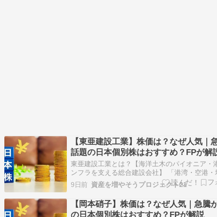
【東亜建設工業】株価は？なぜ人気｜
話題の日本個別株はおすすめ？FPが解
東亜建設工業とは？【海洋土木のパイオニア・
ンフラを支える総合建設会社】 「港湾・空港・
洋上風力・海底資源開発まで手掛ける、日本を
9日前
資産を増やそうプロジェクト21
る海洋土木（マリコン）企業。」 東亜建設工業
1908年創業の総合建設会社です。 証券コードは1
【岡本硝子】株価は？なぜ人気｜急騰
で、東証プライム市場に上場してい…
の日本個別株はおすすめ？FPが解説