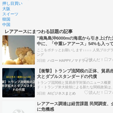
押し目買い
大阪
スイーツ
韓国
中国
レアアースにまつわる話題の記事
”南鳥島沖6000mの海底から引き上げた
中に、「中重レアアース」54%も入っ
大ニュー”
ここをポチッとお願いします↓↓↓↓↓ 人気ブログ
ング
3日前
ハロー HAPPYノマドライフ
【衝撃】トランプ流関税の正体、貿易
大とダブルスタンダードの代償
トランプ流関税と貿易赤字対策のニュース概要 
ド・トランプ米大統領による新たな関税政策は
労働の阻止を名目としていますが、実態は国際
3日前
AIビジネスまとめ
連邦法を軽視した強引な貿易戦略です。 過去の
字に基づいた関税措置と酷似しており、特定の
レアアース調達は経営課題 民間調査、
的としつつ、中国に対してはレアアース…
に危機感