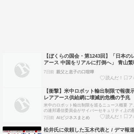
【ぼくらの国会・第1243回】「日本の
アース 中国をリアルに打倒へ」 青山繁
ャンネル
7日前
親父と息子の口喧嘩
【衝撃】米中ロボット輸出制限で報復
レアアース供給網に壊滅的危機の予兆
米中のロボット輸出制限を巡るニュース概要 ア
の連邦通信委員会がサイバーセキュリティ上の
理由に、ヒューマノイドを含む高度なロボット
7日前
AIビジネスまとめ
輸入を制限するリストを発表しました。 この決
け、中国の商務省は米中間の経済的および貿易
松井氏に依頼した玉木代表と / デマ報
定を著しく損なうものであると強く非難…