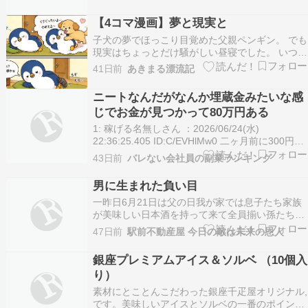
ム・デートランジスタの日アインシュタイン記念
日集団疎開の日うちエコ！ごはんの日夏越ごはん
【4コマ漫画】夢と現実と
の日リンパの日酒酵母の日麦みそ食文化の日キズ
子犬の夢でほっこり目覚めた父親ペンギン。 でも
ナアイが生まれ…
現実はちょっとだけ騒がしい昼寝でした。 いつだ
って夢はふわふわ。そして現実はカオス。 そんな
41日前
あきまる漂流記
毎日もわるくはないのかもしれません。。。 こっ
ちもおすすめ 【4コマ漫画】だんごむし生きもの
ニートなんだがなんか埋蔵金みたいな感
って、どうして生まれてくるんだろう。 小さなだ
じでお金が見つかって80万円ある
ん…
1: 稼げる名無しさん ：2026/06/24(水)
22:36:25.405 ID:C/EVHlMw0 二ヶ月前に300円で
やばかったのに ただ仕事が見つからないとこの金
43日前
バレない会社員の副業ランキング
もなくなるよ 2: 稼げる名無しさん ：
2026/06/24(水) 22:39:01.283 ID:m4X…
男に生まれた負い目
一昨日6月21日は父の日我が家では息子たち家族
が美味しい日本酒を持って来て全員揃い孫たちが
一人一人感謝の言葉を述べて私は嬉しさのあまり
47日前
駅前不動産屋 今日の敵は未来の恩人
知らない間に酒が進み気が付けば朝 の予定でした
が誰も来ませんでした。ですから淋しく一人で泡
銀座プレミアムアイス＆ソルベ （10個入
盛を飲みながらカシューナッツをポリポリして寝
り）
ました。皆忘…
素材にとことんこだわった銀座千疋屋オリジナル,
です。美味しいアイスとソルベの一番のポイント