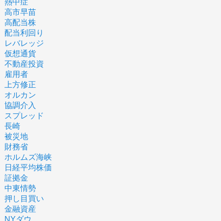
熱中症
高市早苗
高配当株
配当利回り
レバレッジ
仮想通貨
不動産投資
雇用者
上方修正
オルカン
協調介入
スプレッド
長崎
被災地
財務省
ホルムズ海峡
日経平均株価
証拠金
中東情勢
押し目買い
金融資産
NYダウ