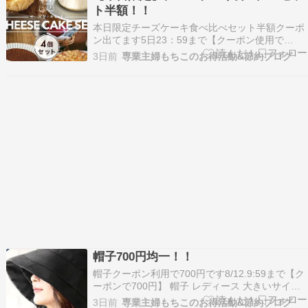
ラソン】半額・お得まとめ｜50％オフ…
ト半額！！
本日限定チーズケーキ食べ比べセット半額クーポ
ン出てます5日23：59まで【クーポン使用で
49％OFF！】食べ比べ！バスク風チーズケーキ
3日前
専業主婦もちこのお得活動&節約ブログ
プレーン リンゴ KTチーズケーキ ティラミスチー
ズケーキ 4種セット 4号サイズ( 直径約12cm 2〜4
人前) バスク スイーツ チーズケ…
帽子700円均一！！
帽子クーポン利用で700円です8/12.9:59まで【ク
ーポンで700円】 帽子 レディース 大きいサイズ
UV カット 紫外線 カット 「チューリップハッ
3日前
専業主婦もちこのお得活動&節約ブログ