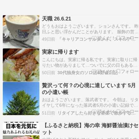
天職 26.6.21
どうもおはようございます、ションさんです。 昨
日ふと思い浮かんだことがあります。 服飾の営業
をしていた時ですは母の日、父の日は大きく市場
49日前
「キャリアコンサルタント、スキルアップ勉強中です！」
が動くときで、それに伴い商品のリサーチなども
していました。 店舗に行って、どんなものが売れ
実家に帰ります
ているのか？店舗からのデータをもらって分析を
こんにちは。実家に帰る私です。実家に取りに帰
したりで…
りたい物がありまして…ついでに父の日もあるの
で帰省します。(´・ω・`)父の日はついでかい！先
50日前
30代独身女のソロ活&貯金日記
週の休日は家で嵐の曲を聴いていました。 『ダイ
エット中の休日』こんにちは。目的も目標も曖昧
贅沢って何？の心境に達しています 5月
な終わりなきダイエット中の私です。飯友の彼か
の小遣い帳
ら急に…
おはようございます、落武者です。 今朝は、リタ
イヤして6年になった落武者5月の小遣い記録で
す。現役時代は、まぁ無頓着にお金を使っていま
51日前
リタイアしたら好きな音楽で散歩するんだ
したが、退職後4年間は預貯金を切り崩しながら
の生活でしたので、ある程度は節度ある使い方を
【ふるさと納税】海の幸 海鮮醤油漬けセ
しなければならぬと思い、人生初の小遣い帳をつ
ット
け始めました…