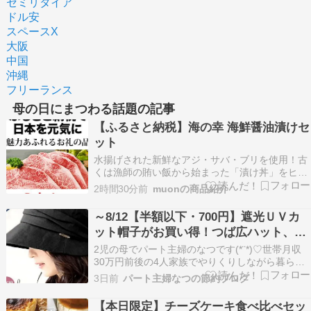
セミリタイア
ドル安
スペースX
大阪
中国
沖縄
フリーランス
母の日にまつわる話題の記事
【ふるさと納税】海の幸 海鮮醤油漬けセ
ット
水揚げされた新鮮なアジ・サバ・ブリを使用！古
くは漁師の賄い飯から始まった「漬け丼」をヒン
トに製造。胡麻の風味を利かせた昔ながらの甘め
2時間30分前
muonの商品紹介
の醤油漬けに仕上げました。【ふるさと納税】＼
母の日・父の日／《 内容量が選べる 》海の幸 海
～8/12【半額以下・700円】遮光ＵＶカ
鮮醤油漬け 胡麻さば 天然あじ丼 天然ぶり丼 単品
ット帽子がお買い得！つば広ハット、深
3…
さ選べる、冷感帽子
2児の母でパート主婦のなつです(*¨*)♡世帯月収
30万円前後の4人家族でやりくりしながら暮らし
ています。▷自己紹介本ページはプロモーション
3日前
パート主婦なつの節約ブログ
が含まれています ????お買い得なクーポン・リ
ンクまとめました????『8/4 20時~【お買い物マ
【本日限定】チーズケーキ食べ比べセッ