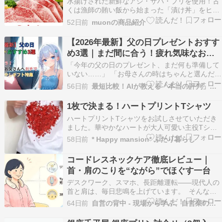
水揚げされた新鮮なアジ・サバ・ブリを使用！古
くは漁師の賄い飯から始まった「漬け丼」をヒン
トに製造。胡麻の風味を利かせた昔ながらの甘め
52日前
muonの商品紹介
の醤油漬けに仕上げました。【ふるさと納税】＼
母の日・父の日／《 内容量が選べる 》海の幸 海
【2026年最新】父の日プレゼントおすす
鮮醤油漬け 胡麻さば 天然あじ丼 天然ぶり丼 単品
め3選｜まだ間に合う！疲れ気味なお父
3…
さんへガチで喜ばれる癒やしギフト特集
「今年の父の日のプレゼント、まだ何も準備して
いない……」 「お母さんの時はちゃんと選んだの
に、お父さんの分はすっかり忘れていた」 「今か
56日前
最短比較！AIが教える「本当の評判」まとめ
らでも間に合う、本当に喜ばれる実用的なギフト
って何？」 そんな風に焦っていませんか？ 毎
1枚で決まる！ハートプリントTシャツ
年、母の日に比べてなぜか後回しにされがちな父
ハートプリントTシャツをお試しさせていただき
の日ですが…
ました。華やかなハートが大人可愛い主役Tシャ
ツです。ハートデザインが目を惹きます。シンプ
58日前
* Happy mansion* ふたり暮らし
ルながらも個性的な1枚。これ1枚で、カジュアル
なスタイルを作り出せます。【クーポンで
コードレスネックケア徹底レビュー｜
20%OFF】【2026SS】バグマティ/The
首・肩のこりを“ながら”でほぐす一台
Bagmat…
デスクワーク、スマホ、長距離運転——現代人の
首と肩は、毎日悲鳴を上げています。 そんな悩
みに応えるのが、USB Type-C充電式のコードレ
64日前
自営の背中 - 現場から学ぶ、自営業のリアルレビュー
ス ネックケア。首にかけるだけで、ながらケアが
できる人気アイテムを、現場仕事と複数事業を回