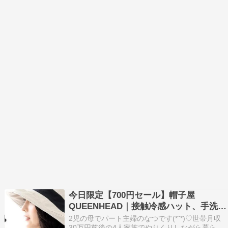
今日限定【700円セール】帽子屋
QUEENHEAD｜接触冷感ハット、手洗い
OK、深さ選べる♡
2児の母でパート主婦のなつです(*¨*)♡世帯月収
30万円前後の4人家族でやりくりしながら暮らし