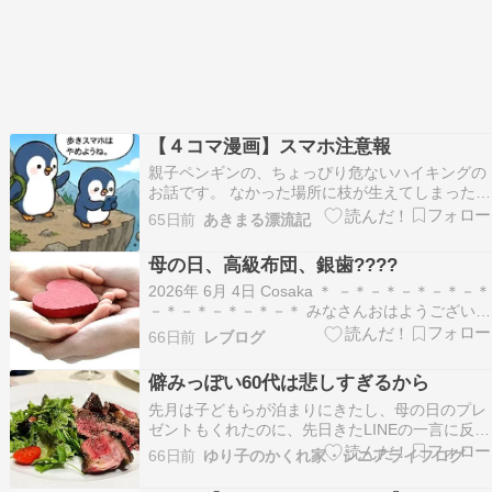
【４コマ漫画】スマホ注意報
親子ペンギンの、ちょっぴり危ないハイキングの
お話です。 なかった場所に枝が生えてしまったり
ツッコミどころ満載ですが。。。 それはさてお
65日前
あきまる漂流記
き、はたして、子どもペンギンはスマホで助けを
呼ぼうとしているのでしょうか？？ そうであって
母の日、高級布団、銀歯????
ほしいと願ってますが、ちょっぴりあやしいか
2026年 6月 4日 Cosaka ＊ －＊－＊－＊－＊－＊
も。。。 こ…
－＊－＊－＊－＊－＊ みなさんおはようございま
す。 東京支店Cosakaです。 みなさん、今年の母
66日前
レブログ
の日いかが過ごされましたか。 Cosakaの母はす
でに他界してしまったので花を贈る、 食事を一緒
僻みっぽい60代は悲しすぎるから
に摂るといったことはでき…
先月は子どもらが泊まりにきたし、母の日のプレ
ゼントもくれたのに、先日きたLINEの一言に反応
してしまった。それだけを言ったのではなく、話
66日前
ゆり子のかくれ家・シニアライフログ
の流れのなかだったんだけどね