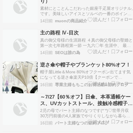
り）
すが、そ…
素材にとことんこだわった銀座千疋屋オリジナル,
です。美味しいアイスとソルベの一番のポイント
は、「良質の素材」につきます。銀座千疋屋が厳
14日前
muonの商品紹介
選した高品質のフルーツは、香り高く芳醇な味わ
いが濃厚なクリームと絶妙に調和しています。銀
主の路程 Ⅳ-目次
座千疋屋 ［3年連続楽天グルメ大賞受賞］［アイ
真の御父母様の生涯路程 ４真の御父母様の聖婚と
ス5個 ソ…
第一次七年路程第一節 一九六〇年 生涯中、 最大
の実績を残す年となるようにしよう一 一九六〇年
14日前
SEOは誰の為
の出発と摂理的意義 歴史的な大変革期一九六〇年
度二 真のお母様の選定とその背景 清州韓氏家門
逆さ傘や帽子やブランケット80%オフ！
の韓鶴子お母様 独身三代の母性 再臨準備信仰
帽子屋Little＆More 80%オフクーポン出てます気
の…
になってる逆さ傘楽天P10倍【クーポンで
80%OFF】楽天1位 逆さ傘 傘 ワンタッチ開き 手
16日前
専業主婦もちこのお得活動&節約ブログ
動閉じ 晴雨兼用 自立式 UVカット 紫外線遮断 遮
熱 遮光 2重構造 晴雨両用 便利ハンズフリー 両手
～7/27【60％オフ】日傘、本革通帳ケー
自由 強風 風に強い …
ス、UVカットストール、接触冷感帽子な
どお買い得♡
2児の母でパート主婦のなつです(*¨*)♡世帯月収
30万円前後の4人家族でやりくりしながら暮らし
ています。▷自己紹介本ページはプロモーション
16日前
パート主婦なつの節約ブログ
が含まれています ????お得なクーポン・エント
リーまとめ????『19日20時~【楽天お買い物マラ