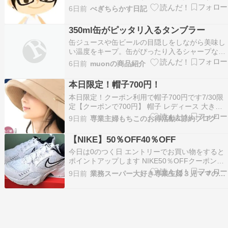
方を試してみました。焼かずにお湯で煮てみたと
6日前
べぎちらかす日記
ころ、身がふっくらとして、とてもやさしい味わ
いになりました。 焼いた香ばしさももちろん好き
350ml缶がピッタリ入るタンブラー
ですが、お湯で煮ると身がやわらかくなり、食べ
缶ジュースや缶ビールの目隠しをしながら美味し
やすいのが…
い温度をキープ。缶がぴったり入るシャープなシ
ルエットと、シンプルなデザインが魅力のタンブ
6日前
muonの商品紹介
ラーです。もちろん缶を入れずにそのまま飲み物
を注いでもOK！仕事場などの机の上においても
本日限定！帽子700円！
おしゃれ。保温効果に優れたステンレス製で、ホ
本日限定！クーポン利用で帽子700円です7/30限
ットでもアイス…
定【クーポンで700円】 帽子 レディース 大きい
サイズ UV カット 紫外線 カット 「チューリップ
9日前
専業主婦もちこのお得活動&節約ブログ
ハット」 抗菌 防臭 人気 つば広 おすすめ オスス
メ 日焼け ぼうし 小顔 効果 飛ばない 運動会 旅 春
【NIKE】50％OFF40％OFF
夏 春夏 母の日…
今日は0のつく日 エントリーでお買い物をすると
ポイントアップします NIKE50％OFFクーポン
40％OFFクーポン 23時59分まで 50％OFF対象商
9日前
業務スーパー大好き専業主婦３児ママのブログ
品（他にもたくさんあります） 9900円4,950円
【50%OFFクーポン対象 7.29 0:00〜7.31 23:5…