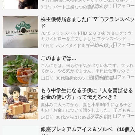
ています。▷自己紹介本ページはプロモーション
9日前
パート主婦なつの節約ブログ
が含まれています こんにちは 帽子屋
QUEENHEADさんで24時間限定！700円セール開
株主優待届きました(⌒∇⌒)フランスベッ
催中です✨～7/30 23:59 7/30限定【…
ド
7840 フランスベッドHD ２００株 カタログでウ
ミガメピローを注文しました フランスベッド ウ
ミガメピロー 横向き寝 うつ伏せ寝 仰向け寝 枕
10日前
ハンドメイド＆ヨーキーのなな
まくら キュリエスAg仕様カバー 高さ調整可能 う
みがめピロー リラックス 母の日 父の日 敬老の日
このままでは…
12便 360296000楽…
こんにちは。何もやる気が出ない私です。フラれ
てから、やる気がでません。平日は仕事なので朝
ギリギリに起きて、コーヒー牛乳を飲んで出勤し
11日前
30代独身女のソロ活&貯金日記
ています。お腹が空きません。通勤中はいつもな
らYouTubeみたりSNSをみたり忙しいぐらいなの
もう中学生になる子供に「人を喜ばせる
に、何も見たくなくてぼーっとしています。お昼
お金の使い方」って伝えるべき？
もお腹…
夏休みに入ってから、妻と小学6年生になる子ど
もの「お金」について話をしました。 子どもも成
長し、だんだんとお金の価値が分かるようになっ
14日前
30代からはじめるグッジョ部
てきました。 小さい頃なら、100円でも喜んでい
たのに、今では自分の欲しいものがいくらするの
銀座プレミアムアイス＆ソルベ （10個入
かも分かっています。 成長した証拠ではあるので