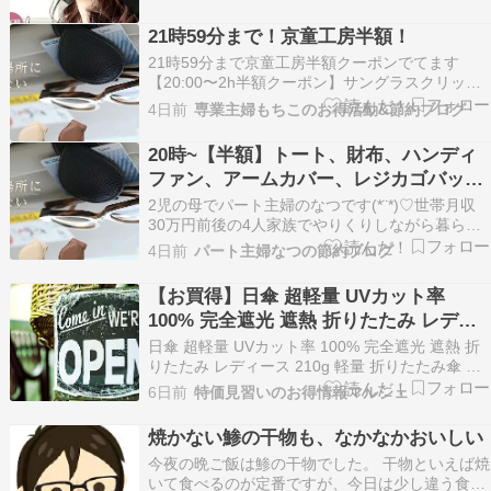
ト」 抗菌 防臭 人気 つば広 おすすめ オススメ 日
焼け ぼうし 小顔 効果 飛ばない 運動会 旅 春 夏
21時59分まで！京童工房半額！
春夏 母の日…
21時59分まで京童工房半額クーポンでてます
【20:00〜2h半額クーポン】サングラスクリップ
本革 PUレザー 眼鏡 収納 撥水 マグネット ステッ
4日前
専業主婦もちこのお得活動&節約ブログ
チ サンバイザー 母の日楽天市場1,580円～
${EVENT_LABEL_01_TEXT}【20:00〜2h半額ク
20時~【半額】トート、財布、ハンディ
ーポン】段ボー…
ファン、アームカバー、レジカゴバッ
グ、蚊取り、スポサン他
2児の母でパート主婦のなつです(*¨*)♡世帯月収
30万円前後の4人家族でやりくりしながら暮らし
ています。▷自己紹介本ページはプロモーション
4日前
パート主婦なつの節約ブログ
が含まれています ????お買い得なクーポン・リ
ンクまとめました????『8/4 20時~【お買い物マ
【お買得】日傘 超軽量 UVカット率
ラソン】半額・お得まとめ｜50％オフ…
100% 完全遮光 遮熱 折りたたみ レディ
ース 210g 軽量 折りたたみ傘 日焼け防止
日傘 超軽量 UVカット率 100% 完全遮光 遮熱 折
紫外線遮断 1,099円【Amazonタイムセ
りたたみ レディース 210g 軽量 折りたたみ傘 日
焼け防止 紫外線遮断 携帯便利 折り畳み 母の日
ール】
6日前
特価見習いのお得情報マルシェ
父の日 お祝い 誕生日 プレゼント 1,099円
【Amazonタイムセール】（上の商品名及び商品
焼かない鯵の干物も、なかなかおいしい
画像をクリックすると商…
今夜の晩ご飯は鯵の干物でした。 干物といえば焼
いて食べるのが定番ですが、今日は少し違う食べ