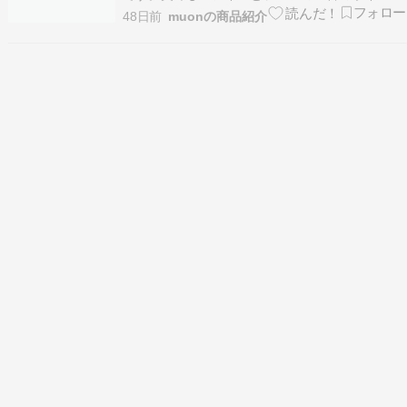
は、「良質の素材」につきます。銀座千疋屋が厳
48日前
muonの商品紹介
選した高品質のフルーツは、香り高く芳醇な味わ
いが濃厚なクリームと絶妙に調和しています。銀
座千疋屋 ［3年連続楽天グルメ大賞受賞］［アイ
ス5個 ソ…