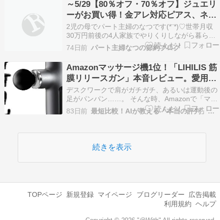
～5/29【80％オフ・70％オフ】ジュエリ
ーがお買い得！金アレ対応ピアス、ネッ
クレス、指輪など
2児の母でパート主婦のなつです(*¨*)♡世帯月収
30万円前後の4人家族でやりくりしながら暮らし
ています。▷自己紹介本ページはプロモーション
74日前
パート主婦なつの節約ブログ
が含まれています ????お得なクーポンとリンク
集????『23日20時~【楽天お買い物マラソン】半
Amazonマッサージ機1位！「LIHILIS 筋
額・お得まとめ｜50％オフ・2000円…
膜リリースガン」本音レビュー。愛用者
が教える使い方のコツ
デスクワークで肩がガチガチ、あるいは運動後の
足がパンパン……。 そんな時、Amazonで「マッ
サージ機」と検索して一番上に出てくるのが、こ
83日前
最短比較！AIが教える「本当の評判」まとめ
のLIHILIS（リヒリス）の筋膜リリースガンで
す。 売れている理由はどこにあるのか、そして実
際に毎日使っているからこそ分かった「意外な注
意…
続きを表示
TOPページ
新規登録
マイページ
ブログリーダー
広告掲載
利用規約
ヘルプ