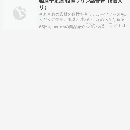
銀座千疋屋 銀座プリン詰合せ（8個入
す自営業者の視点で率直にレビューします。 ※
り）
本…
それぞれの素材の個性を考えフルーツソースをふ
んだんに使用。風味と味わい、なめらかな食感も
楽しんでいただけるプリンです。銀座千疋屋 銀座
65日前
muonの商品紹介
プリン詰合せ（8個入り）［送料無料］［ポイン
ト2倍］～ お中元 御中元 父の日 母の日 プリン ギ
フト 贈り物 フルーツ スイーツ プレゼント …