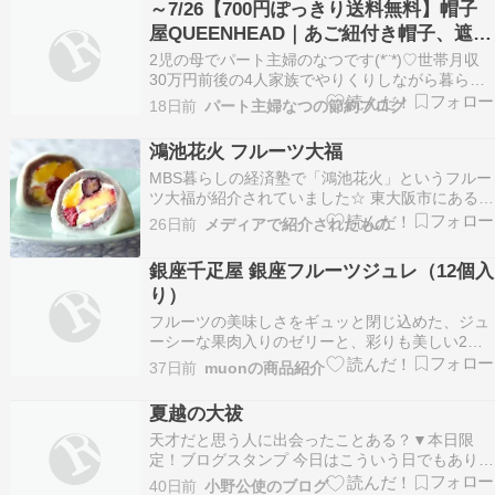
～7/26【700円ぽっきり送料無料】帽子
屋QUEENHEAD｜あご紐付き帽子、遮光
100％など
2児の母でパート主婦のなつです(*¨*)♡世帯月収
30万円前後の4人家族でやりくりしながら暮らし
ています。▷自己紹介本ページはプロモーション
18日前
パート主婦なつの節約ブログ
が含まれています ????お得なクーポン・エント
リーまとめ????『19日20時~【楽天お買い物マラ
鴻池花火 フルーツ大福
ソン】半額・お得まとめ｜50％オフ・2…
MBS暮らしの経済塾で「鴻池花火」というフルー
ツ大福が紹介されていました☆ 東大阪市にある和
菓子店「五條堂」の名物ですね。 もちもちの求肥
26日前
メディアで紹介されたもの
で包んだフルーツ大福で、中には生クリーム、あ
んこ、数種類のフルーツが入っています 切ると色
銀座千疋屋 銀座フルーツジュレ（12個入
鮮やかな断面が花火のように見えることから「鴻
り）
池花火…
フルーツの美味しさをギュッと閉じ込めた、ジュ
ーシーな果肉入りのゼリーと、彩りも美しい2層
のゼリーの組み合わせです。銀座千疋屋 銀座フル
37日前
muonの商品紹介
ーツジュレ（12個入り）［送料無料］［ポイント
2倍］～ お中元 御中元 父の日 母の日 ゼリー ギフ
夏越の大祓
ト 詰め合わせ 贈り物 フルーツ スイーツ …
天才だと思う人に出会ったことある？▼本日限
定！ブログスタンプ 今日はこういう日でもありま
す国際小惑星デー議会制度の国際デーハーフタイ
40日前
小野公使のブログ