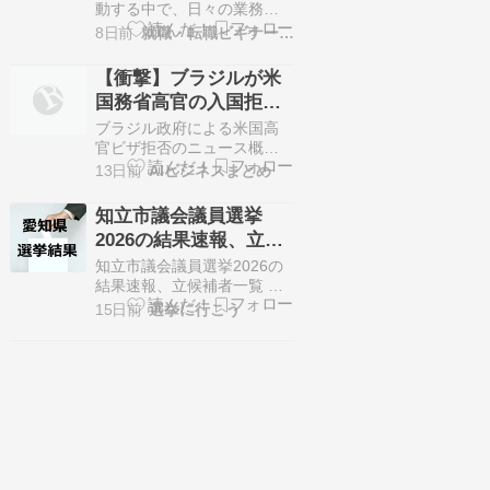
の当選が確定しています。
動する中で、日々の業務や
今回はこの入善町長選挙の
プロジェクトに集中するあ
8日前
就職・転職ビギナーズマガジン
関連情報になります…
まり、政治に関心を持つこ
とを後回しにしている方も
【衝撃】ブラジルが米
多いのではないでしょう
国務省高官の入国拒
か。しかし、選挙の結果や
否、選挙介入巡り両国
政策の変化が経済環境に与
ブラジル政府による米国高
える影響は計り知れず、こ
関係が崩壊の危機へ
官ビザ拒否のニュース概要
れを無視することはビジネ
ブラジル外務省は、アメリ
13日前
AIビジネスまとめ
スの成長機会を逃すことに
カ国務省の政府高官２名に
も繋がります。本記…
対する入国ビザの発給を拒
知立市議会議員選挙
否したことを明らかにしま
2026の結果速報、立候
した。 この２名は７月末に
補者一覧（7月26日、愛
ブラジルの首都ブラジリア
知立市議会議員選挙2026の
を訪れ、政府関係者や宗教
知県）
結果速報、立候補者一覧 任
指導者らと選挙の公正性や
期満了に伴う知立市議会議
15日前
選挙に行こう
信教の自由について協議す
員選挙が7月19日に告知され
る予定でした…
ました。 定数20人に対して
27人が立候補しています。
7月26日に投開票の予定で
す。 今回の記事はこの知立
市議会議員選挙の立候補
者、選挙結果速報情報をま
とめていきます。 選…