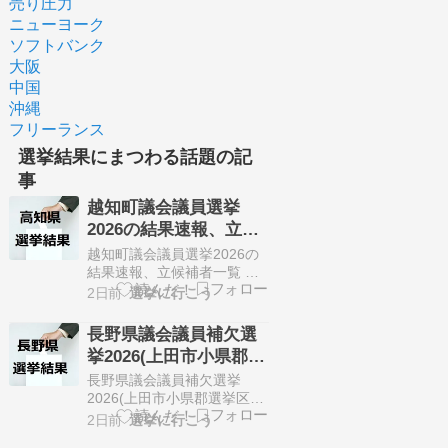
売り圧力
ニューヨーク
ソフトバンク
大阪
中国
沖縄
フリーランス
選挙結果にまつわる話題の記
事
越知町議会議員選挙
2026の結果速報、立候
補者一覧（8月9日、高
越知町議会議員選挙2026の
知県）
結果速報、立候補者一覧 任
期満了に伴う越知町議会議
2日前
選挙に行こう
員選挙が8月4日に告知され
ました。 定数10人に対して
長野県議会議員補欠選
11人が立候補しています。
挙2026(上田市小県郡選
8月9日に投開票の予定で
挙区)の結果速報、立候
す。 今回の記事はこの越知
長野県議会議員補欠選挙
町議会議員選挙の立候補
補者一覧（8月9日、長
2026(上田市小県郡選挙区)
者、選挙結果速報情報をま
の結果速報、立候補者一覧
2日前
選挙に行こう
野県）
とめていきます。 選挙概…
長野県議会議員の欠員に伴