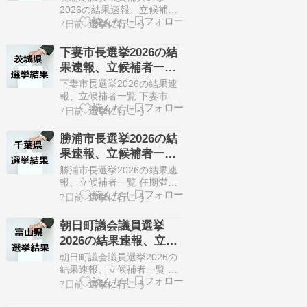
の当選が確定しています。
埼玉県）
2026の結果速報、立候補者
今回はこの白川町長選挙の
一覧 長瀞町議会議員の欠員
7日前
選挙に行こう
関連情報になります。…
に伴う長瀞町議会議員補欠
選挙が7月28日に告知されま
下妻市長選挙2026の結
した。 定数1人に対して2人
果速報、立候補者一覧
が立候補しています。 8月2
（8月2日、茨城県）
日に投開票の予定です。 今
下妻市長選挙2026の結果速
回の記事はこの長瀞町議会
報、立候補者一覧 下妻市長
議員補欠選挙の立候補者、
の欠員に伴う下妻市長選挙
7日前
選挙に行こう
選挙結果速報情報をまと…
が7月26日に告知されまし
た。 定数1人に対して2人が
勝浦市長選挙2026の結
立候補しています。 8月2日
果速報、立候補者一覧
に投開票の予定です。 今回
（8月2日、千葉県）
の記事はこの下妻市長選挙
勝浦市長選挙2026の結果速
の立候補者、選挙結果速報
報、立候補者一覧 任期満了
情報をまとめていきます。
に伴う勝浦市長選挙が7月26
7日前
選挙に行こう
選挙概要 立候補者一…
日に告知されました。 定数1
人に対して3人が立候補して
朝日町議会議員選挙
います。 8月2日に投開票の
2026の結果速報、立候
予定です。 今回の記事はこ
補者一覧（8月2日、富
の勝浦市長選挙の立候補
朝日町議会議員選挙2026の
者、選挙結果速報情報をま
山県）
結果速報、立候補者一覧 任
とめていきます。 選挙概要
期満了に伴う朝日町議会議
7日前
選挙に行こう
立候補者一覧 選…
員選挙が7月28日に告知され
ました。 定数10人に対して