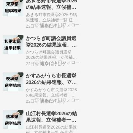
あきる野市長選挙2026
人に対して24人が立候補し
の結果速報、立候補者
ています。 7月19日に投開
一覧（7月19日、東京
票の予定です。 今回の記事
あきる野市長選挙2026の結
はこのあきる野市議会議員
都）
果速報、立候補者一覧 任期
選挙の立候補者、選挙結果
満了に伴うあきる野市長選
22日前
選挙に行こう
速報情報をまとめてい…
挙が7月12日に告知されまし
た。 定数1人に対して3人が
かつらぎ町議会議員選
立候補しています。 7月19
挙2026の結果速報、立
日に投開票の予定です。 今
候補者一覧（7月19日、
回の記事はこのあきる野市
かつらぎ町議会議員選挙
長選挙の立候補者、選挙結
和歌山県）・無投票
2026の結果速報、立候補者
果速報情報をまとめていき
一覧 任期満了に伴うかつら
22日前
選挙に行こう
ます。 選挙概要 立…
ぎ町議会議員選挙が7月14日
に告知されました。 定数13
かすみがうら市長選挙
人に対して13人が立候補し
2026の結果速報、立候
ています。 7月19日に投開
補者一覧（7月19日、茨
票の予定でしたが立候補者
かすみがうら市長選挙2026
が定数以下だったので無投
城県）・無投票
の結果速報、立候補者一覧
票での当選が確定していま
任期満了に伴うかすみがう
22日前
選挙に行こう
す。 今回はこのかつら…
ら市長選挙が7月12日に告知
されました。 定数1人に対し
山江村長選挙2026の結
て1人が立候補しています。
果速報、立候補者一覧
7月19日に投開票の予定でし
（7月19日、熊本県）・
たが立候補者が定数以下だ
山江村長選挙2026の結果速
ったので無投票での当選が
無投票
報、立候補者一覧 任期満了