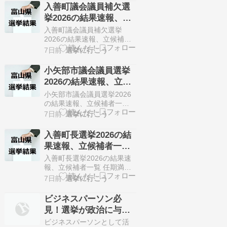
た。 定数1人に対して3人が
入善町議会議員補欠選
立候補しています。 8月2日
挙2026の結果速報、立
に投開票の予定です。 今回
候補者一覧（8月2日、
の記事はこの長瀞町長選挙
入善町議会議員補欠選挙
の立候補者、選挙結果速報
富山県）・無投票
2026の結果速報、立候補者
情報をまとめていきます。
一覧 入善町議会議員の欠員
7日前
選挙に行こう
選挙概要 立候補者一…
に伴う入善町議会議員補欠
選挙が7月28日に告知されま
小矢部市議会議員選挙
した。 定数2人に対して2人
2026の結果速報、立候
が立候補しています。 8月2
補者一覧（8月2日、富
日に投開票の予定でしたが
小矢部市議会議員選挙2026
立候補者が定数以下だった
山県）・無投票
の結果速報、立候補者一覧
ので無投票での当選が確定
任期満了に伴う小矢部市議
7日前
選挙に行こう
しています。 今回はこの…
会議員選挙が7月26日に告知
されました。 定数14人に対
入善町長選挙2026の結
して14人が立候補していま
果速報、立候補者一覧
す。 8月2日に投開票の予定
（8月2日、富山県）・
でしたが立候補者が定数以
入善町長選挙2026の結果速
下だったので無投票での当
無投票
報、立候補者一覧 任期満了
選が確定しています。 今回
に伴う入善町長選挙が7月28
7日前
選挙に行こう
はこの小矢部市議会…
日に告知されました。 定数1
人に対して1人が立候補して
ビジネスパーソン必
います。 8月2日に投開票の
見！選挙が政治に与え
予定でしたが立候補者が定
る影響とは
数以下だったので無投票で
ビジネスパーソンとして活