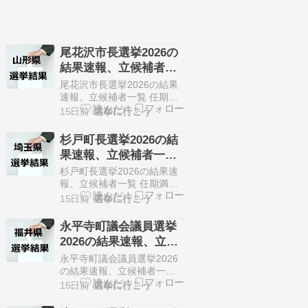
尾花沢市長選挙2026の
結果速報、立候補者一
覧（7月26日、山形県）
尾花沢市長選挙2026の結果
速報、立候補者一覧 任期満
了に伴う尾花沢市長選挙が7
15日前
選挙に行こう
月19日に告知されました。
定数1人に対して2人が立候
杉戸町長選挙2026の結
補しています。 7月26日に
果速報、立候補者一覧
投開票の予定です。 今回の
（7月26日、埼玉県）
記事はこの尾花沢市長選挙
杉戸町長選挙2026の結果速
の立候補者、選挙結果速報
報、立候補者一覧 任期満了
情報をまとめていきます。
に伴う杉戸町長選挙が7月21
15日前
選挙に行こう
選挙概要 立候補者…
日に告知されました。 定数1
人に対して4人が立候補して
永平寺町議会議員選挙
います。 7月26日に投開票
2026の結果速報、立候
の予定です。 今回の記事は
補者一覧（7月26日、福
この杉戸町長選挙の立候補
永平寺町議会議員選挙2026
者、選挙結果速報情報をま
井県）・無投票
の結果速報、立候補者一覧
とめていきます。 選挙概要
任期満了に伴う永平寺町議
15日前
選挙に行こう
立候補者一覧 …
会議員選挙が7月21日に告知
されました。 定数14人に対