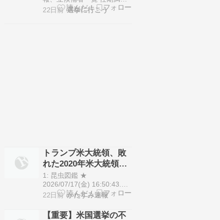
確定しています。 今回はこ
に伴う山江村長選挙が7月14
22日前
選挙に行こう
のかすみがうら市…
日に告知されました。 定数1
人に対して1人が立候補して
います。 7月19日に投開票
の予定でしたが立候補者が
定数以下だったので無投票
での当選が確定していま
す。 今回はこの山江村長選
挙の関連情報になりま…
トランプ米大統領、敗
れた2020年米大統領選
挙について「中国が大
1: 昆虫図鑑 ★
規模に介入し、選挙結
2026/07/17(金) 16:50:43.19
ID:IBn2wtfM ドナルド・トラ
22日前
かたすみ速報
果に影響を与えようと
ンプ米大統領は16日（現地
した」
時間）の国民向け演説で、
【重要】米国選挙の不
自身が敗れた2020年米大統