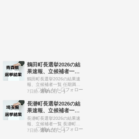
12人が立候補しています。
8月2日に投開票の予定で
す。 今回の記事はこの朝日
町議会議員選挙の立候補
者、選挙結果速報情報をま
とめていきます。 選挙…
鶴田町長選挙2026の結
果速報、立候補者一覧
（8月2日、青森県）
鶴田町長選挙2026の結果速
報、立候補者一覧 任期満了
に伴う鶴田町長選挙が7月28
7日前
選挙に行こう
日に告知されました。 定数1
人に対して2人が立候補して
長瀞町長選挙2026の結
います。 8月2日に投開票の
果速報、立候補者一覧
予定です。 今回の記事はこ
（8月2日、埼玉県）
の鶴田町長選挙の立候補
長瀞町長選挙2026の結果速
者、選挙結果速報情報をま
報、立候補者一覧 長瀞町長
とめていきます。 選挙概要
の欠員に伴う長瀞町長選挙
7日前
選挙に行こう
立候補者一覧 選…
が7月28日に告知されまし