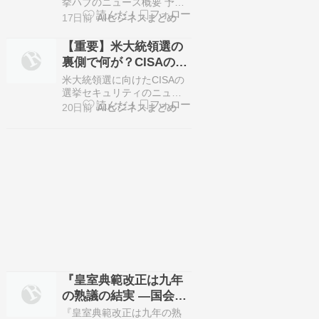
を超えるか
挙ハブのニュース概要 予測
市場の主要企業であるカル
17日前
AIビジネスまとめ
シーは、中間選挙の結果を
リアルタイムで予測するハ
【重要】米大統領選の
ブを開設しました。 このハ
裏側で何が？CISAの変
ブは選挙結果の予測に加
質と選挙セキュリティ
え、世論調査や資金調達の
米大統領選に向けたCISAの
統計、過去の選挙データな
の深刻な危機
選挙セキュリティのニュー
どを一元的に提供する場と
ス概要 二〇二六年七月十九
20日前
AIビジネスまとめ
して機能します。 カルシー
日に放送された米国の報道
やポリマーケ…
番組において、元サイバー
セキュリティ・インフラセ
キュリティ庁長官のクリ
ス・クレブス氏と、選挙法
専門家のデビッド・ベッカ
ー氏が選挙セキュリティの
現状について議論しまし
た。 クレブス…
『皇室典範改正は九年
の熟議の結実 ―国会の
圧倒的多数が示した責
『皇室典範改正は九年の熟