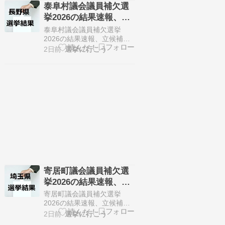
う長野県議会議員補欠選挙
泰阜村議会議員補欠選
が7月31日に告知されまし
挙2026の結果速報、立
た。 定数1人に対して4人が
候補者一覧（8月9日、
立候補しています。 8月9日
泰阜村議会議員補欠選挙
に投開票の予定です。 今回
長野県）・無投票
2026の結果速報、立候補者
の記事はこの長野県議会議
一覧 泰阜村議会議員の欠員
2日前
選挙に行こう
員補欠選挙の立候補者、…
に伴う泰阜村議会議員補欠
選挙が8月4日に告知されま
した。 定数1人に対して0人
が立候補しています。 8月9
日に投開票の予定でしたが
立候補者が定数以下だった
ので無投票での当選が確定
しています。 今回はこの
泰…
寄居町議会議員補欠選
挙2026の結果速報、立
候補者一覧（8月9日、
寄居町議会議員補欠選挙
埼玉県）・無投票
2026の結果速報、立候補者
一覧 寄居町議会議員の欠員
2日前
選挙に行こう
に伴う寄居町議会議員補欠