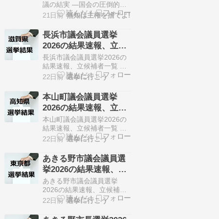
任ある決断を尊重せよ
議の結実 ―国会の圧倒的多
数が示した責任ある決断を
21日前
無知は主権を捨てよ!
―』に対する意見
尊重せよ―』に対する意見
http://prideofjapan.blog10.fc2.com/blog-
長浜市議会議員選挙
entry-14807.html＞一方、高
2026の結果速報、立候
市首相は、今回の改正は九
補者一覧（7月19日、滋
年に及ぶ有識者会議と与野
長浜市議会議員選挙2026の
党協議を経て…
賀県）
結果速報、立候補者一覧 任
期満了に伴う長浜市議会議
22日前
選挙に行こう
員選挙が7月12日に告知され
ました。 定数22人に対して
本山町議会議員選挙
29人が立候補しています。
2026の結果速報、立候
7月19日に投開票の予定で
補者一覧（7月19日、高
す。 今回の記事はこの長浜
本山町議会議員選挙2026の
市議会議員選挙の立候補
知県）
結果速報、立候補者一覧 任
者、選挙結果速報情報をま
期満了に伴う本山町議会議
22日前
選挙に行こう
とめていきます。 選…
員選挙が7月14日に告知され
ました。 定数10人に対して
あきる野市議会議員選
12人が立候補しています。
挙2026の結果速報、立
7月19日に投開票の予定で
候補者一覧（7月19日、
す。 今回の記事はこの本山
あきる野市議会議員選挙
町議会議員選挙の立候補
東京都）
2026の結果速報、立候補者
者、選挙結果速報情報をま
一覧 任期満了に伴うあきる
22日前
選挙に行こう
とめていきます。 選…
野市議会議員選挙が7月12日
に告知されました。 定数20