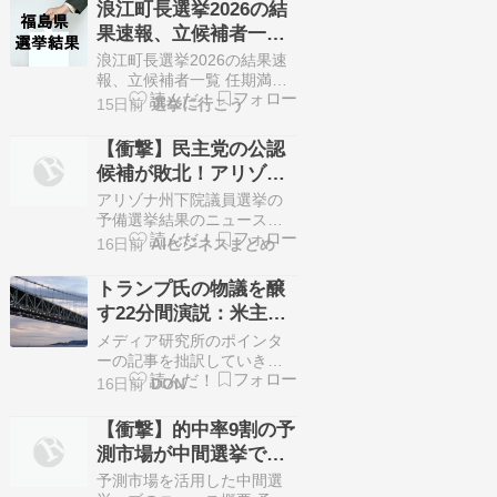
浪江町長選挙2026の結
して14人が立候補していま
果速報、立候補者一覧
す。 7月26日に投開票の予
（7月26日、福島県）・
定でしたが立候補者が定数
浪江町長選挙2026の結果速
以下だったので無投票での
無投票
報、立候補者一覧 任期満了
当選が確定しています。 今
に伴う浪江町長選挙が7月16
15日前
選挙に行こう
回はこの永平寺町議…
日に告知されました。 定数1
人に対して1人が立候補して
【衝撃】民主党の公認
います。 7月26日に投開票
候補が敗北！アリゾナ
の予定でしたが立候補者が
州下院議員選挙で予備
定数以下だったので無投票
アリゾナ州下院議員選挙の
での当選が確定していま
選挙が大波乱
予備選挙結果のニュース概
す。 今回はこの浪江町長選
要 火曜日に実施された予備
16日前
AIビジネスまとめ
挙の関連情報になりま…
選挙の結果を受け、アリゾ
ナ州第１選挙区の連邦下院
トランプ氏の物議を醸
議員選挙において、民主党
す22分間演説：米主要
のアーミッシュ・シャー候
テレビの中継判断とフ
補が共和党のジェイ・フィ
メディア研究所のポインタ
ーリー候補と対決すること
ァクトチェックの舞台
ーの記事を拙訳していきま
が決まりました。 民主党の
す（2026年7月17日午後8時
16日前
DON
裏
予備選挙では、党中央委員
31分投稿） シェアボタンな
会が支援して…
し記事 How the networks
【衝撃】的中率9割の予
handled President Trump’s
測市場が中間選挙で証
speech about election
明！集合知は世論調査
integrity＝各テレビ局は…
予測市場を活用した中間選