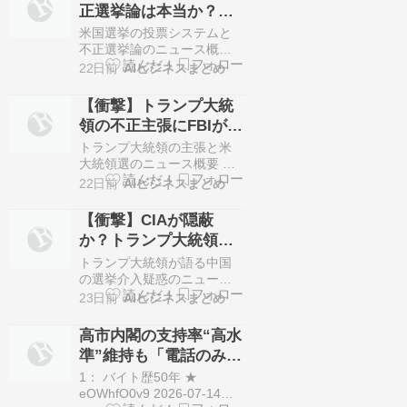
正選挙論は本当か？投
領選挙について、中国が大
票システム脆弱性の真
規模に介入し、選挙結果に
米国選挙の投票システムと
影響を与えようとした情況
実と衝撃の分析
不正選挙論のニュース概要
が明らかになったと主…
ドナルド・トランプ氏は演
22日前
AIビジネスまとめ
説において、投票機や集計
システムは外部からの攻撃
【衝撃】トランプ大統
に極めて脆弱であると主張
領の不正主張にFBIが
しました。 同氏はホワイト
NO！米大統領選ファク
ハウスが機密解除した情報
トランプ大統領の主張と米
を根拠に挙げ、ベネズエラ
トチェックの全貌
大統領選のニュース概要 ド
での不正選挙に関与した企
ナルド・トランプ大統領が
22日前
AIビジネスまとめ
業の技術が米国の選挙にも
選挙の安全性に関する演説
悪用される可…
の中で主張した複数の内容
【衝撃】CIAが隠蔽
に対し、ＣＢＳニュースが
か？トランプ大統領が
ファクトチェックを実施し
告発する中国の選挙介
ました。 中国による米国の
トランプ大統領が語る中国
有権者データへの不正アク
入疑惑
の選挙介入疑惑のニュース
セスという主張について
概要 トランプ大統領が木曜
23日前
AIビジネスまとめ
は、多くの州で有権者情報
夜に行うプライムタイムの
は公的資料とし…
演説において、中国による
高市内閣の支持率“高水
米大統領選挙への介入疑惑
準”維持も「電話のみ」
が言及される可能性がある
調査方法の疑念と、頻
と報じられています。 関係
1： バイト歴50年 ★
者の話によると、中国が米
繁な発表に「印象操
eOWhfO0v9 2026-07-14