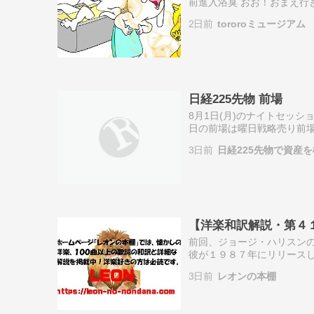
前進入浴臭 おお！おまえ行
リート美容師ストリートブロ
2日前
tororoミュージアム
グラン…
日経225先物 前場
8月1日(月)のナイトセッシ
日の前場は曜日戦略売り前
プラス。先物市場は上昇しま
3日前
日経225先物で資産
【洋楽和訳解説・第４１
前回、ジョージ・ハリスン
彼が１９８７年にリリースしたGo
米国ビルボード社の年間チ
3日前
レオンの本棚