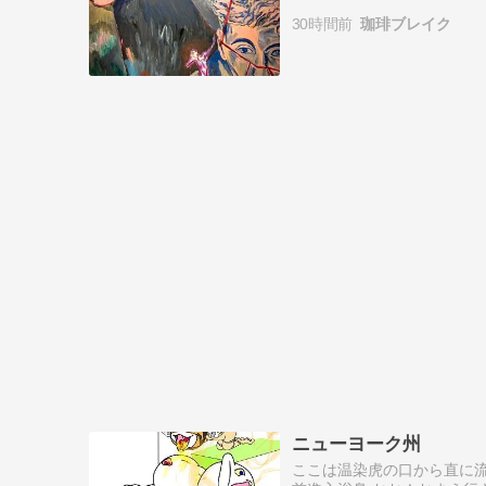
最初期から最晩年に至る絵画
30時間前
珈琲ブレイク
展覧…
ニューヨーク州
ここは温染虎の口から直に