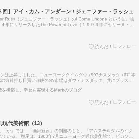
回】アイ・カム・アンダーン / ジェニファー・ラッシュ
er Rush（ジェニファー・ラッシュ）のI Come Undone という曲。彼
にリリースしたThe Power of Love（１９９３年にセリーヌ・デ
ャート１位にランクインしたあの名曲で…
ョンは上昇しました。ニューヨークタイムダウ +907ナスダック +671本
場の方針押し目買い昨晩のNY市場はダウ・ナスダック、共にプラス。
日は65500円付近での寄り付きとなりそうですが、押し目買いを狙…
産を構築し、幸せを実現するMarkのブログ
現代美術館（13）
 「か」では、「画家宣言」の副題のもと、「アムステルダムのイタ
れている。 横尾は、1980年7月ニューヨーク近代美術館で、ピカソの