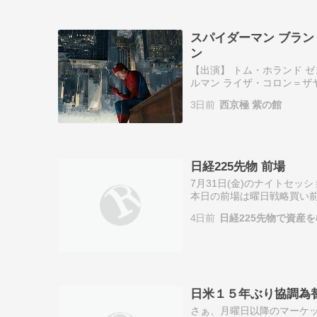
スパイダーマン ブラン
ン
【出演】 トム・ホランド 
ルマン ライザ・コロン＝ザ
の存在の記憶を抹消する道
3日前
西京極 紫の館
で孤独に暮…
日経225先物 前場
7月31日(金)のナイトセッ
本日の前場は曜日戦略買い
共にプラス。先物市場は下落
4日前
日経225先物で資産
日米１５年ぶり協調為
さぁ、月曜日以降のマーケ