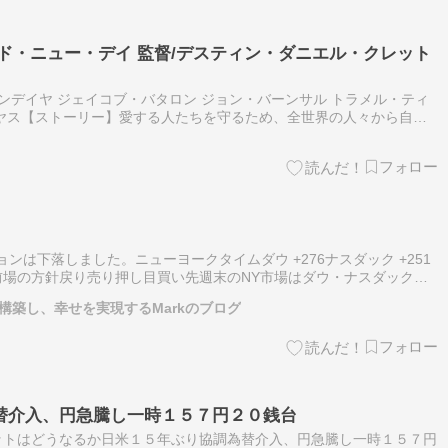
ド・ニュー・デイ 監督/デスティン・ダニエル・クレット
ゼンデイヤ ジェイコブ・バタロン ジョン・バーンサル トラメル・ティ
ヤス【ストーリー】愛する人たちを守るため、全世界の人々から自分
を選んだピーター・パーカー。自分のことを誰も知らないニューヨーク
ションは下落しました。ニューヨークタイムダウ +276ナスダック +251
前場の方針戻り売り押し目買い先週末のNY市場はダウ・ナスダック、
しました。本日は63700円付近での寄り付きとなりそうですが、戻…
を構築し、幸せを実現するMarkのブログ
替介入、円急騰し一時１５７円２０銭台
ットはどうなるか日米１５年ぶり協調為替介入、円急騰し一時１５７円