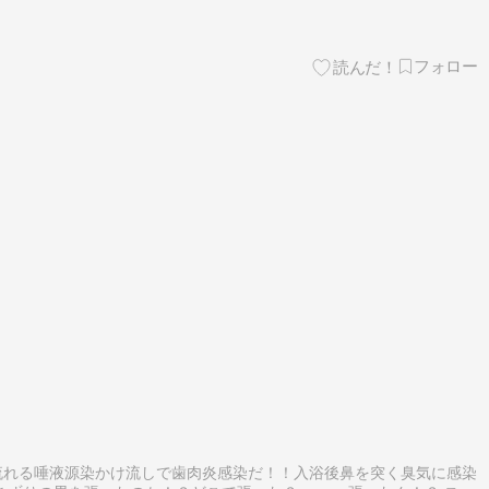
、彫刻、版画、陶器、舞台、衣装デザインなど約1,000点にのぼる大
流れる唾液源染かけ流しで歯肉炎感染だ！！入浴後鼻を突く臭気に感染