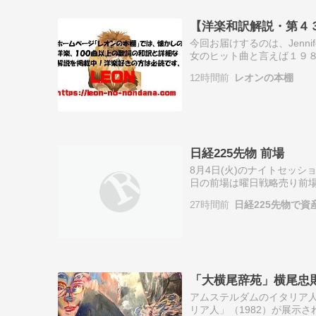
【洋楽和訳解説・第４３
今回お届けするのは、Jennif
女のヒット曲と言えば１９８４年
ィオンがカバーして全米チ
12時間前
レオンの本棚
日経225先物 前場
8月4日(火)のナイトセッシ
日の前場は曜日戦略売り前
先物市場は上昇しました。本
27時間前
日経225先物で資
「大横尾辞苑」横尾忠則
アムステルダムのイタリア人
リア人」（1982）が展示さ