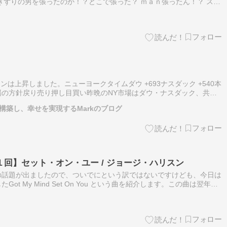
きずりの男を張ったのか！？どこで張った？ ｍａｎ張ったん！？ スト
ーを開始ウエービーブロー ブローDEウエーブ また明日ね～人気ブロ
ョンは上昇しました。ニューヨークタイムダウ +693ナスダック +540本
場の方針戻り売り押し目買い昨晩のNY市場はダウ・ナスダック、共に
した。本日は63500円付近での寄り付きとなりそうですが、戻り売…
を構築し、幸せを実現するMarkのブログ
回】セット・オン・ユー / ジョージ・ハリスン
の話題が出ましたので、ついでにという訳ではないですけども、今日は
t My Mind Set On You という曲を紹介します。この曲は翌年の
ャートで３位にもなった大ヒット曲ですが、ハリスンが作詞作…