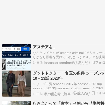
アステアを..
なんとマイケルが“smooth criminal “でもオマー
しかなり影響を受けていたというアステアも映
のニュース????(cvリリコさん風)見るかは分か
14日前
loverose-sectiondor
いがビックリ????マイケルの映画では重要人物
割とカットされているそうでまだ見てないけどね⭐
グッドドクター・名医の条件 シーズン6
笑大体、語り部に…
10～13話 2023年
シリーズ一覧season1 2017年 saeson2 2018年
season3 2019年season4 2020年 season5 202
SEASON6 2022年 1~4話 5～9話 キャストショー
19日前
私の備忘録（読書・映画・TV）
ン・マーフィー - フレディ・ハイモアリア・デ
ーロ - ペイジ・…
行き当たって「古本」⇒朝から『準教授