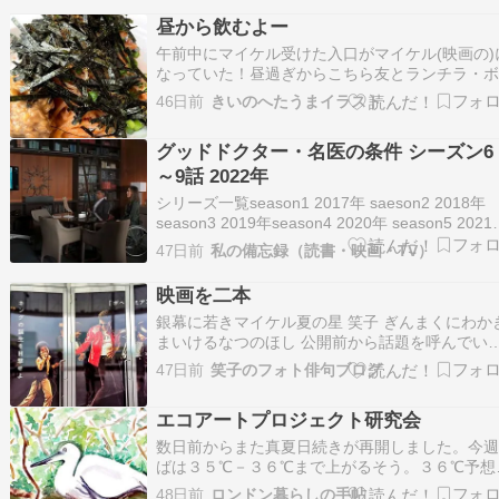
永裕樹 作画：馬上鷹将『あかね噺』(集英社) あ
昼から飲むよー
すじ 登場人物 阿良川 あかね /…
午前中にマイケル受けた入口がマイケル(映画の)
なっていた！昼過ぎからこちら友とランチラ・
ム久々だなぁカンパーイあたしはラ・ボエムの
46日前
きいのへたうまイラスト
パスタに納豆トッピングが大好きだからこの日
れにわいんもいっちゃうなんだかんだでこの人
グッドドクター・名医の条件 シーズン6 
も35年以上の付き合い？！怖ーい
～9話 2022年
シリーズ一覧season1 2017年 saeson2 2018年
season3 2019年season4 2020年 season5 202
SEASON6 2022年 1~4話 シーズン6（全22話）
47日前
私の備忘録（読書・映画・TV）
9話 キャストショーン・マーフィー - フレディ・
イモアリア・デ…
映画を二本
銀幕に若きマイケル夏の星 笑子 ぎんまくにわか
まいけるなつのほし 公開前から話題を呼んでい
「Michael」を見てきました(#^.^#) 感想は・・
47日前
笑子のフォト俳句ブログ
タバレ危険で書けませんが(笑) とにかく圧倒的
とは間違いないです 世界的大スターの成功の明
エコアートプロジェクト研究会
さと父親との確執の影の暗さ…
数日前からまた真夏日続きが再開しました。今
ばは３５℃－３６℃まで上がるそう。３６℃予想
水曜に職場のミュージカルのオープニングパー
48日前
ロンドン暮らしの手帖