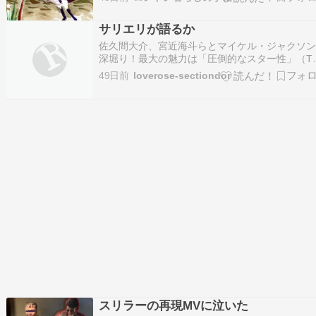
ーがあって会場が５つ星サヴォイ ホテルなので
めかししようと思ってましたが地下鉄も冷房が
サリエリが語るか
のを思い出してドレスアップを放棄することに
した…
佐久間大介、宮近海斗らとマイケル・ジャクソ
深堀り！最大の魅力は「圧倒的なスター性」（T
FIRST TIMES） - Yahoo!ニュース6月20日放送
49日前
loverose-sectiondor
本テレビ系『サクサクヒムヒム ☆推しの降る夜
☆』では、人類史上最も売れたエンターテイナ
マイケル・ジャクソンを深…
スリラーの再現MVに泣いた