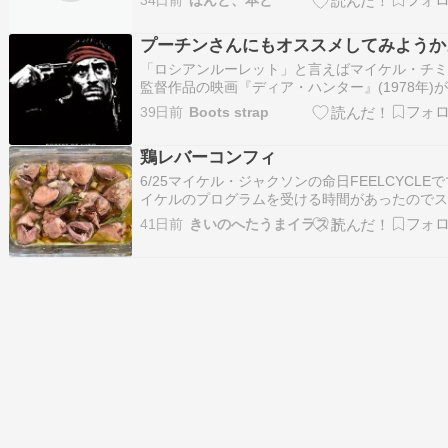
34日前
ほんと、本と
ー＜あらすじ＞野心家の父ジョセフの厳しいレ
ンのもと、ジャクソン兄弟は「ジャクソン５」
プーチンさんにもオススメしてみようか
てデビューする。兄弟はスターダムを駆け上が
「ロシアンルーレット」と言えばマイケル・チ
監督作品の映画『ディア・ハンター』(1978年)
ぐに思い浮かんでくる。当時、公開されたばか
39日前
Boots strap
映画館で観た記憶がある。主演はロバート・デ
ーロ。ベトナム戦争に参戦し、そこでの体験と
鶏レバーコンフィ
に苦しめられた男が主役の映画。核となるシー
6/25マイケル・ジャクソンの命日FEELCYCLEで
イケルのプログラムを受ける時間があったので
バで時間つぶしレッスンの前にオーケーに寄っ
41日前
きいのへたうまイラスト
買おうと思っていたレバーが売っていた！遅い
だからもうないと思っていた購入しレッスンへ
後つくったにんにく麹で鶏レバーコンフィ…