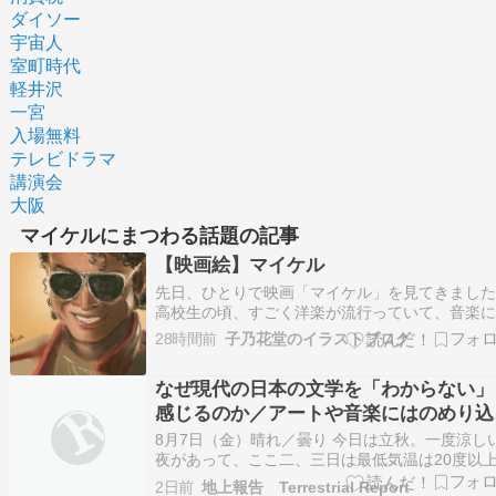
ダイソー
宇宙人
室町時代
軽井沢
一宮
入場無料
テレビドラマ
講演会
大阪
マイケルにまつわる話題の記事
【映画絵】マイケル
先日、ひとりで映画「マイケル」を見てきまし
高校生の頃、すごく洋楽が流行っていて、音楽
い自分でも好きなアーティストがいました。そ
28時間前
子乃花堂のイラストブログ
ちの一人がマイケルでした。彼の魅力はなんと
てもその歌声なんですが、踊りながら歌うとい
なぜ現代の日本の文学を「わからない」
あの時代では斬新だったパフォーマンスに魅せ
感じるのか／アートや音楽にはのめり込
ま…
るのに文学にはできないのはなぜか／「
8月7日（金）晴れ／曇り 今日は立秋。一度涼し
かね噺」と「ブラッククローバー」
夜があって、ここ二、三日は最低気温は20度以
そんなにすごく涼しいわけでもないのだが、そ
2日前
地上報告 Terrestrial Report