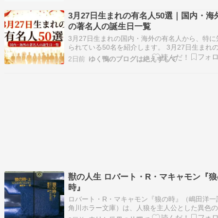
ど寝苦しくないのは、少し空気が乾いてきたか
ろうか。とはいってもこれは体感で、本当に湿
3月27日生まれの有名人50選｜国内・海
低いのかまではわからない。それでもちゃんと
の著名人の誕生日一覧
3月27日生まれの国内・海外の有名人から、特に
られている50名を紹介します。 3月27日生まれ
名人50選 生年人物名職業・分野1845年ヴィルヘ
2日前
ゆく鴨のブログは絶えずして
ム・レントゲン物理学者1850年清浦奎吾政治家
第23代内閣総理大臣1886年ルートヴィヒ・ミー
ス・ファン・デル・ローエ建築家…
獣の人生 ロバート・R・マキャモン『狼
時』
ロバート・R・マキャモン『狼の時』（嶋田洋一
角川ホラー文庫）は、人狼を主人公とした異色
パイアクション小説です。 ロシアの名門貴族の