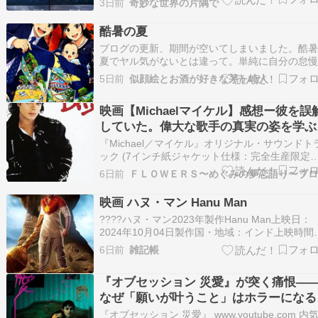
3日前
奇妙な世界の片隅で
まれながら、革命によって両親を失ったミハイ
ガラティノフは人狼の一族に拾われ、狼に変身
酷暑の夏
能力を手に入れます。成長し、英国の軍人マイ
ブログの更新、期間が空いてしまいました。酷
ル…
夏でヤル気がないとは違って。単純に自分の怠
のですが… ６月に初孫のお宮参りを、鎌倉の鶴
5日前
似顔絵とお酒が好きな茅ヶ崎人
八幡宮で行いました。天気もよく（むしろ暑か
た）、向こうのご両親も出席されて無事に終え
映画【Michaelマイケル】感想ー彼を誤
た。お宮参りの画像をもとにChatGPTでイラス
していた。偉大な歌手の真実の姿を学ぶ
ト…
ャンスをくれた
『Michael／マイケル』オリジナル・サウンドト
ック (7インチ紙ジャケット仕様：完全生産限定盤
(特典なし)Amazon（アマゾン） 皆様、こんにち
6日前
は。 今、映画「ちいかわ 人魚の島のひみつ」が
賛放映中ですよね。私も今月中には見に行ける
映画 ハヌ・マン Hanu Man
ぁーと思いつつ、楽しみにして…
????ハヌ・マン2023年製作Hanu Man上映日：
2024年10月04日製作国・地域：インド上映時間
158分ジャンル：アクション アドベンチャー・
6日前
雑記帳
ファンタジー配給：ツイン≪解説 あらすじ≫ 202
年のインドのテルグ語スーパーヒーロー映画。
『オブセッション 災愛』が突く痛恨―
ド版ゾンビ映画「Zo…
なぜ「願いが叶うこと」はホラーになる
か
『オブセッション 災愛』 www.youtube.com 内