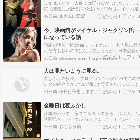
まずはスリラー人前では踊らなかったが、こっ
家で練習した記憶(高校生)その時分はマイケル級
細かったBADのダンスは難し杉片肌ジャケット
49日前
京さんぽ日記
もりで、片肌シャツ重力無視のマイケル立ちは
ジョ立つを超えているにしても、アルバム スリ
今、映画館がマイケル・ジャクソン氏一
ーでウン億ドルを稼いでいるのに、父親母親と
になっている話
話題の映画『Michael／マイケル』、もう観に行
れた方も多いのではないでしょうか。日本公開
わずか3日で動員67万人、興行収入10億円超え。
50日前
diosas-music Inspirierende Pi…
楽伝記映画として世界興行収入も歴代1位を更新
だそうです。すごい熱狂ですよね。 私自身も作
人は見たいように見る。
家として活動する中で、マイケル・ジャク…
久しぶりの投稿。 ブログランキングにAIでこの
ログの紹介文がいつの間にか設置されていまし
このブログのここがポイント どんなブログ？自
51日前
今日は休息します。
理解と心身のウェルネスに焦点を当てた内容が
自己成長や心と体の調和をテーマに、多角的な
金曜日は夜ふかし
から心身の秘密に迫る。マイケル・ジャクソン
仕事終わって、家でご飯食べてから…ふふふ。1
映画館へ。マイケル 観てきました。(^^)レイト
ーだったけど、ほぼ満席。パンフレット買っち
57日前
おもちゃ箱
た。入場特典の冊子ももらえました。マイケル
っ子が演じるマイケル。違和感なくて、良かっ