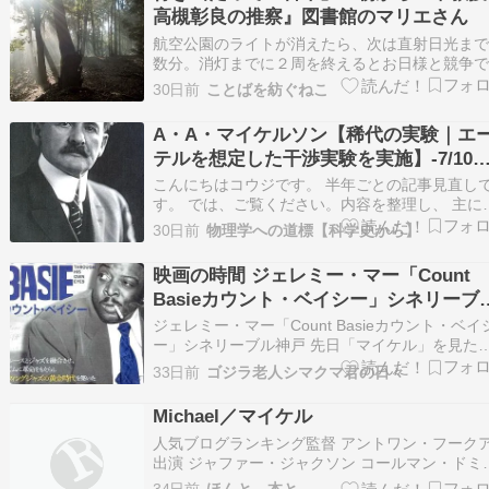
高槻彰良の推察』図書館のマリエさん
航空公園のライトが消えたら、次は直射日光ま
数分。消灯までに２周を終えるとお日様と競争
す。やや疲れた３周めも速歩でいけるのは熱波
30日前
ことばを紡ぐねこ
症のおかげ。 早出が増えた公園を５時前に後に
ると、帰宅後は家事のオートメーション。 朝食
A・A・マイケルソン【稀代の実験｜エ
終わると洗濯機もピーっと終了を告げ、干し終
テルを想定した干渉実験を実施】‐7/10
ら牛…
訂
こんにちはコウジです。 半年ごとの記事見直し
す。 では、ご覧ください。内容を整理し、 主に
ンクを見直しました。 現時点での英訳も考えて
30日前
物理学への道標【科学史から】
ます。 （以下原稿です） 干渉実験（解釈） 【ス
ンサーリンク】 【1852年1 […] The post A・A
映画の時間 ジェレミー・マー「Count
イケルソン【稀代の実験…
Basieカウント・ベイシー」シネリーブ
神戸no393
ジェレミー・マー「Count Basieカウント・ベイ
ー」シネリーブル神戸 先日「マイケル」を見た
いで今日はジェレミー・マーという監督の「カ
33日前
ゴジラ老人シマクマ君の日々
ト・ベイシー」でした。 いやあ、しみじしちゃ
エピソード満載...
Michael／マイケル
人気ブログランキング監督 アントワン・フーク
出演 ジャファー・ジャクソン コールマン・ドミ
ゴ ニア・ロング マイルズ・テラー ローラ・ハリ