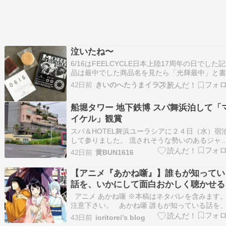
泣いたね〜
6/16はFEELCYCLE日本上陸17周年の日でした
品は最中でした商品名を見たら「光輝最中」と
てあったそこもこだわり？7/17おかーたんを連
42日前
きいのへたうまイラスト
映画「Micheal」を鑑賞オープニングから最後ま
泣いてしまったThis is itの時もそうだったマイケ
船堀タワー 地下鉄博 スパ舞浜泊して「
が好きすぎるの…
イケル」観賞
スパ＆HOTEL舞浜ユーラシアに２４日（水）宿
して参りました。 流されそうな勢いのあるジャ
ジー風呂、ビリビリきた電気風呂、異なる３種
42日前
黄BUN1616
ウナ、露天風呂は地下1700メートルから湧出る
褐色の源泉、、、、、等、 大浴場は素晴らしか
【アニメ『あかね噺』】誰もが知ってい
たです。 ２days1nightの朝食付きホテ…
話を、いかにして面白おかしく聴かせる
ーー究極の話芸「落語」の真髄。
アニメ あかね噺 ※本稿はネタバレを含みます
注意下さい。 あかね噺 誰もが知っている話を
かにして面白おかしく聴かせるかーー究極の話
43日前
ioritorei’s blog
「落語」の真髄 アニメ『あかね噺』とは 原作：