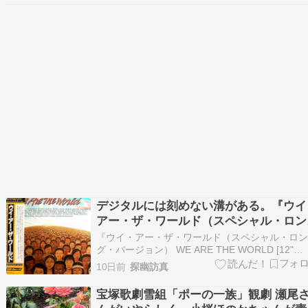
れども、まだやってるのかな、と調べるとあと2
で上映となっていたのであわてて車で…
デジタルには刻めない溝がある。『ウイ
アー・ザ・ワールド（スペシャル・ロン
グ・バージョン） WE ARE THE WORL
『ウイ・アー・ザ・ワールド（スペシャル・ロ
[12" Analog LP Record]』の深淵
グ・バージョン） WE ARE THE WORLD [12"
Analog LP Record]』 今回、映画『Michael マイ
10日前
探幽訪真
ル』を観て久々に聴きたくなりまして。
blcrackreverse.com 1985年という時代が残し…
宝塚歌劇雪組「ポーの一族」観劇 瀬尾