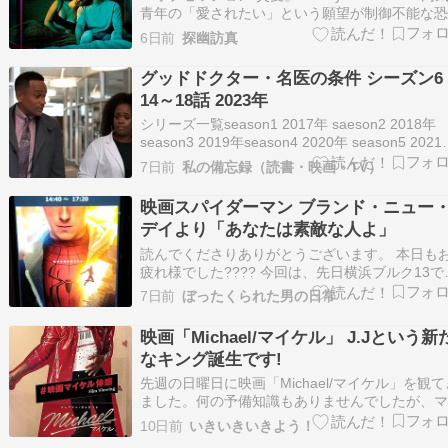
青年の「愛されたい」という願望が制御不能な
へと転じていく様子を描き、新人監督による製
6日前
探幽訪真
100万ドル未満の作品ながらアメリカで大ヒット
記録したロマンティックホラー。 孤独で内向的
グッドドクター・名医の条件 シーズン6
青年ベアは、恋心を寄せている女…
14～18話 2023年
シリーズ一覧season1 2017年 saeson2 2018年
season3 2019年season4 2020年 season5 202
SEASON6 2022年 1～4話 5～9話 10～13話 シ
7日前
私の備忘録（読書・映画・TV）
ン6 14～18話キャストショーン・マーフィー - 
ディ・…
映画スパイダーマン ブランド・ニュー
デイより「あなたは素敵な人よ」
読んでくださりありがとうございます。 本日も
疲れ様でした???? 今回は、先日横浜ブルク13で
賞した 「スパイダーマン ブランド・ニュー・デ
7日前
ぼったくられた男の日常
イ」 の感想を書かせて頂きます。 タイトルは、
中の台詞より取りました。 ※ネタバレしていき
映画「Michael/マイケル」 J.Jという新
すので、未見の方はご注意下さい。 文字数は…
なキング誕生です!
先週の日曜日に映画「Michael/マイケル」を観て
ました。何の予備知識もありませんでしたが、
ケルを顕彰しているyoutubeを見ていて、そうい
10日前
いきいきいきよう！
ばマイケルの映画を観に行ったという友人がい