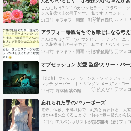
んがいやらしく、小桜ほのかちゃんが素
らしかった
こんにちは(*´▽｀*)カウンセラー、フラワーエッ
ンス花療法士の弓子です。 私です カウンセラー
は1４年目。のべカウンセリング実績は3000件以
11日前
キラキラ・開運・引き寄せ日記
上。 自分自身も30歳を超えてから毒親（母）か
の自律、自立というテーマと向き合ってきまし
アラフォー毒親育ちでも幸せになる考え
ただいま4７歳43歳で結婚して結婚５…
こんにちは(*´▽｀*)カウンセラー、フラワーエッ
ンス花療法士の弓子です。 私です カウンセラー
は1４年目。のべカウンセリング実績は3000件以
12日前
キラキラ・開運・引き寄せ日記
上。 自分自身も30歳を超えてから毒親（母）か
の自律、自立というテーマと向き合ってきまし
オブセッション 災愛 監督/カリー・バー
ただいま4７歳43歳で結婚して結婚５…
ー
【出演】 マイケル・ジョンストン インディ・ナ
レッテ クーパー・トムリンソン メーガン・ロー
ス【ストーリー】孤独で内向的な青年ベアは、
12日前
西京極 紫の館
を寄せている女性ニッキーと距離を縮めたいと
いから、願いをかなえてくれるという不気味な
忘れられた手のパワーポーズ
ない「ワン・ウィッシュ・ウィロー」に手を出
道教、仏教、東洋武術で、剣指と言われる、人
て…
指と中指を立てることで、体内の気を指先から
放つことが行われていた。 だが、この方法を隠
12日前
ITスペシャリストが語る芸術（新）
動きがあって、現在ではほとんど見られなくな
た。 人差し指だけを立てるポーズは、いろいろ