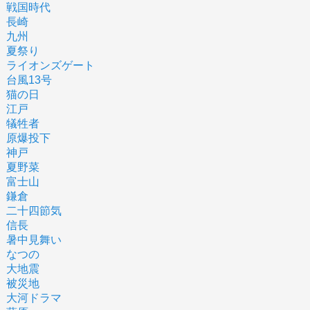
戦国時代
長崎
九州
夏祭り
ライオンズゲート
台風13号
猫の日
江戸
犠牲者
原爆投下
神戸
夏野菜
富士山
鎌倉
二十四節気
信長
暑中見舞い
なつの
大地震
被災地
大河ドラマ