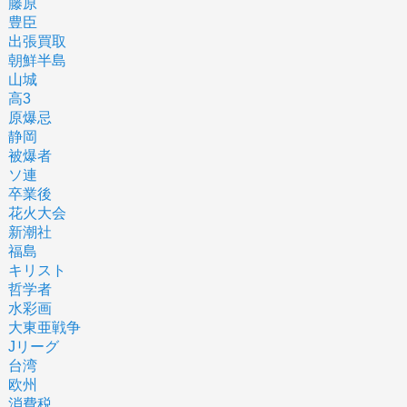
藤原
豊臣
出張買取
朝鮮半島
山城
高3
原爆忌
静岡
被爆者
ソ連
卒業後
花火大会
新潮社
福島
キリスト
哲学者
水彩画
大東亜戦争
Jリーグ
台湾
欧州
消費税