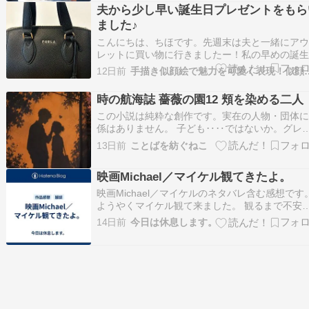
夫から少し早い誕生日プレゼントをもら
意味でみだりに使われていて、これも確かに魔
ました♪
ような…
こんにちは、ちほです。先週末は夫と一緒にア
レットに買い物に行きましたー！私の早めの誕
プレゼントを買うために！プレゼントは何をリ
12日前
手描き似顔絵で魅力を可愛く
ストするか悩みましたが、バッグにしました。
結婚前に夫に買ってもらったマイケルコースの
時の航海誌 薔薇の園12 頬を染める二人
めバッグを７年くらい経った今も大事に使って
この小説は純粋な創作です。実在の人物・団体
す…
係はありません。 子ども‥‥ではないか。グレ
は夫妻が迎えた客人の若さに、戸惑っていた。
13日前
ことばを紡ぐねこ
「突然押し掛けて、 すみません。 お目にかかれ
光栄です。 マイケル・クラークソンと申しま
映画Michael／マイケル観てきたよ。
す。」 グロリアからの双方の紹介を受け、まず
こちら…
映画Michael／マイケルのネタバレ含む感想です
ようやくマイケル観て来ました。 観るまで不安
素があったけども、なんだかんだ映画が実現し
14日前
今日は休息します。
かったねーと思いました。 映画のテーマが「父
からの独立」だと思うのですが、そこに絞りす
ように感じました。 主要人物が何人も出…