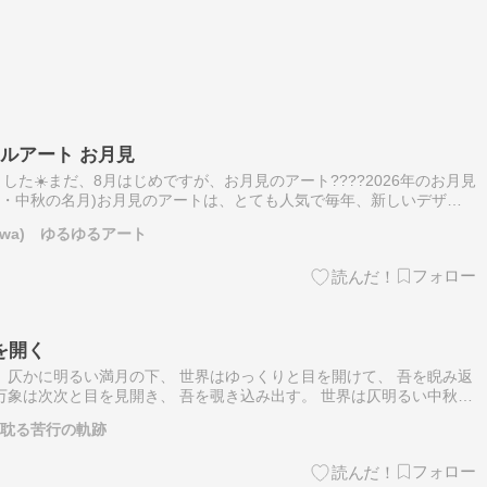
ルアート お月見
た☀️まだ、8月はじめですが、お月見のアート????2026年のお月見
十五夜・中秋の名月)お月見のアートは、とても人気で毎年、新しいデザイ
を頂きます????おうちに飾っても◎、プレゼントしても、喜ば…
wa) ゆるゆるアート
を開く
 仄かに明るい満月の下、 世界はゆっくりと目を開けて、 吾を睨み返
万象は次次と目を見開き、 吾を覗き込み出す。 世界は仄明るい中秋の
たのだ。 その瞬間に立ち会へた歓びと恐怖の間で ぶらんぶらんと揺
に耽る苦行の軌跡