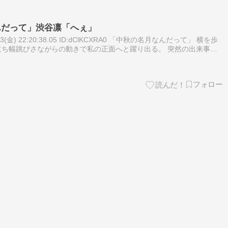
んだって」渋谷凛「へぇ」
09/13(金) 22:20:38.05 ID:dClKCXRA0 「中秋の名月なんだって」 横を歩
ち幅跳びさながらの動きで私の正面へと躍り出る。 突然の出来事
出された革靴とアスファルトが打…