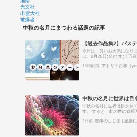
湘南
光文社
出雲大社
被爆者
中秋の名月にまつわる話題の記事
【過去作品集2】パステ
今日は、良いお天気になりまし
は、9月25日(金)です(
ンで描きたい！とリクエスト
16時間前
アトリエ百和（yu
中秋の名月に世界は目
中秋の名月に世界は目を開く
す。 すると、此の世の森羅
名月の満月の明かりで目覚め
2日前
黙考のしじま | 思索
れ動…