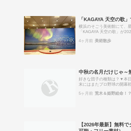
「KAGAYA 天空の
横浜のそごう美術館にて、星
「KAGAYA 天空の歌」が
トル通り、まるで「空が歌
4ヶ月前
美術散歩
通じて、…
中秋の名月だけじゃ～無
好きな団子の種類は？▼本日
末にはまたプロ野球の開幕戦
ロ負けしちゃったし何か幸先
5ヶ月前
荒木＆姫野絵命！
準々…
【2026年最新】無料
可能・フリー素材）