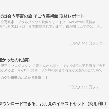
歌」で出会う宇宙の旅 そごう美術館 取材レポート
空写真家・プラネタリウム映像クリエイターKAGAYAの展覧会
2026年5月31日（日）まで開催されています。彼が映し出すのは、タイ
っている」かのような美しい世界。一期一会の天体現象を捉えた作品を
かったのね(笑)
限定！ブログスタンプ 皆さんわんばんこです☆3月も半月過ぎて今月
が来るよ...何か昨日のオープン戦の試合で有原が先発で投げた時でボ
わりぃ～～感じだよWBCではみろひーがボコボコに打たれて～～...
？のグシ裕美のお絵かき攻撃！！
でダウンロードできる、お月見のイラストセット（商用利用