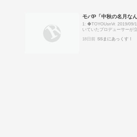
モバP「中秋の名月な
1: ◆TOYOUsnVr. 2019/
いていたプロデューサーが立
に、彼の動きに伴って生み
18日前
SSまにあっくす！