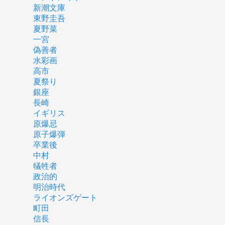
新潮文庫
東野圭吾
夏野菜
一宮
偽善者
水彩画
高市
夏祭り
銀座
長崎
イギリス
原爆忌
原子爆弾
卒業後
中村
犠牲者
政治的
明治時代
ライオンズゲート
町田
信長