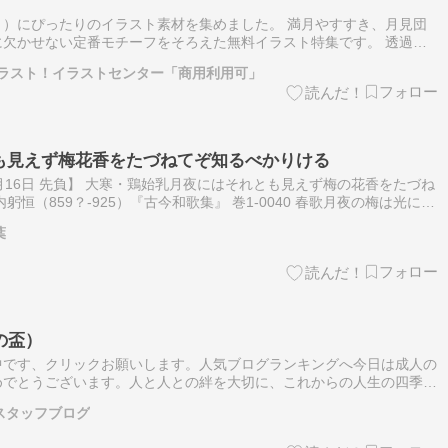
）にぴったりのイラスト素材を集めました。 満月やすすき、月見団
欠かせない定番モチーフをそろえた無料イラスト特集です。 透過
用利用ともに完全無料でダウンロード可能。 学校プリント、POP、
イラスト！イラストセンター「商用利用可」
れとも見えず梅花香をたづねてぞ知るべかりける
 12月16日 先負】 大寒・鶏始乳月夜にはそれとも見えず梅の花香をたづね
恒（859？-925）『古今和歌集』 巻1-0040 春歌月夜の梅は光に紛
にすればよかったのだ。 この梅とは雪に覆われた白…
葉
の盃）
中です、クリックお願いします。人気ブログランキングへ今日は成人の
めでとうございます。人と人との絆を大切に、これからの人生の四季を
ってください！！若人たちが、晴れやかな姿で集い、人生という長い道
スタッフブログ