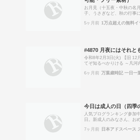
お月見（十五夜・中秋の名月
子、うさぎなど、秋の行事に
PNG形式で、個人利用・商
5ヶ月前
1万点超えの無料
SNS投稿、チ…
#4870 月夜にはそ
令和8年2月3日(火) 【旧
てぞ知るべかりける ～凡河内躬
れて見えづらいが香りを頼り
6ヶ月前
万葉歳時記 一日一
今日は成人の日（四季
人気ブログランキング参加
日。新成人のみなさん、お
笑顔あふれるものにしてい
7ヶ月前
日本アドスペース 
のりの新たな一…