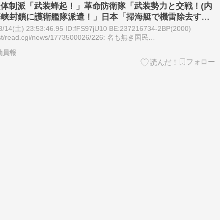
反体制派「武装蜂起！」革命防衛隊「武装勢力と交戦！(内
ﾞ海峡封鎖に護衛艦隊派遣！」日本「掃海艇で機雷除去する
土) 23:53:46.95 ID:fFS97jU10 BE:237216734-2BP(2000)
/test/read.cgi/news/1773500026/226: 名も無き国民…
動員報