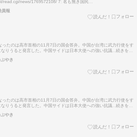
/test/read.cgi/news/1769572108/ 7: 名も無き国民…
動員報
なったのは高市首相の11月7日の国会答弁。中国が台湾に武力行使をす
なりうると発言した。中国サイドは日本大使への強い抗議...続きを読
つぶやき
なったのは高市首相の11月7日の国会答弁。中国が台湾に武力行使をす
なりうると発言した。中国サイドは日本大使への強い抗議...続きを読
つぶやき