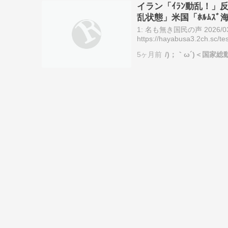
イラン「ｲﾗﾝ動乱！」
乱状態」米国「ﾎﾙﾑｽ
説(重要」→
1: 名も無き国民の声 2026/03/14(
https://hayabusa3.2ch.sc
5ヶ月前
/)；｀ω´)＜国家総