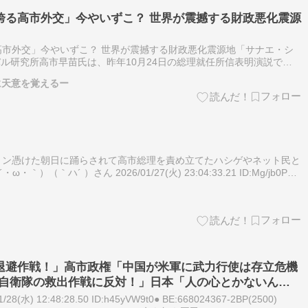
誇る高市外交」今やいずこ？ 世界が震撼する財政悪化震源
」
市外交」今やいずこ？ 世界が震撼する財政悪化震源地「サナエ・シ
ーバル研究所高市早苗氏は、昨年10月24日の総理就任所信表明演説で
交」と宣言し、その後の記者grici.or.jp 「世界の真ん中で咲…
に天意を覚えるー
ョン憑けた朝日に踊らされて高市総理を責め立てたハシゲやネット民と
｀）（｀ハ´ ）さん 2026/01/27(火) 23:04:33.21 ID:Mg/jb0PX
は台湾島を放棄している・中共が一つ…
退避作戦！」高市政権「中国が米軍に武力行使は存立危機
「自衛隊の救出作戦に反対！」日本「人の心とかないんか
(水) 12:48:28.50 ID:h45yVW9t0● BE:668024367-2BP(2500)