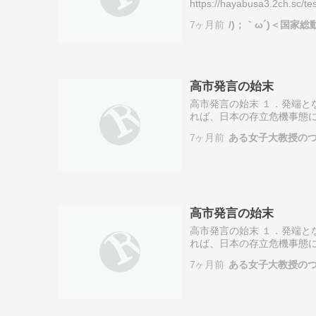
https://hayabusa3.2ch.sc
7ヶ月前
/)；｀ω´)＜国家総
高市発言の始末
高市発言の始末 １．発端と
れば、日本の存立危機事態に
む >>
7ヶ月前
ある女子大教授の
高市発言の始末
高市発言の始末 １．発端と
れば、日本の存立危機事態に
む >>
7ヶ月前
ある女子大教授の