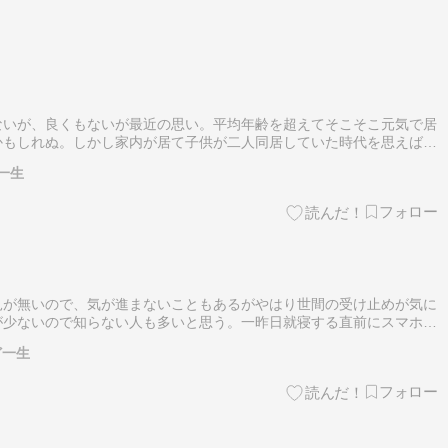
ないが、良くもないが最近の思い。平均年齢を超えてそこそこ元気で居
かもしれぬ。しかし家内が居て子供が二人同居していた時代を思えば、
由だ。世界に紛争は絶えぬが、日本は紛争に巻き込まれずにいる。高市
一生
見が無いので、気が進まないこともあるがやはり世間の受け止めが気に
が少ないので知らない人も多いと思う。一昨日就寝する直前にスマホが
区の中国大使館に刃物を持った自衛官が侵入して捕まった事件」高市政
ど一生