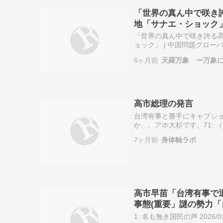
「世界の真ん中で咲き
地「サナエ・ショック
「世界の真ん中で咲き誇る高
ョック」 | 中国問題グロ
「世界の真ん中で咲き誇る日本外
6ヶ月前
天羅万象 ー万象
高市総理の発言
台湾有事と勝手にキャプシ
か、、アホ大杉です。71: （´・ω・
日中共同宣言見ても・日本
7ヶ月前
身体軸ラボ
高市早苗「台湾有事で
事態(重要」謎の勢力
(憤怒」→
1: 名も無き国民の声 2026/01/28