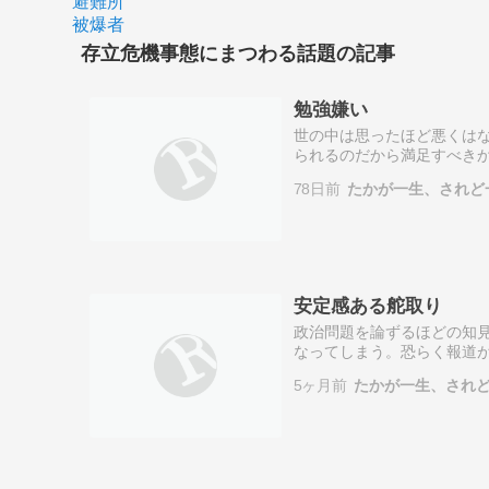
避難所
被爆者
存立危機事態にまつわる話題の記事
勉強嫌い
世の中は思ったほど悪くは
られるのだから満足すべき
独居の現在はかなりの不自
78日前
たかが一生、されど
首相は台湾有事…
安定感ある舵取り
政治問題を論ずるほどの知
なってしまう。恐らく報道
知らせてくれた報道。「港
5ヶ月前
たかが一生、され
権は「中国とは…