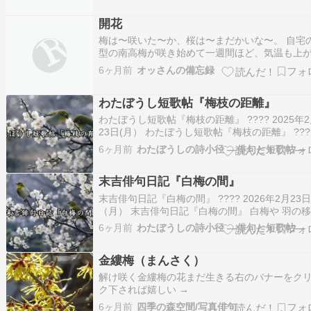
いるのだが，プレート等がないので，品種名の
開花
は不明。 牛久自然観察の森 https:…
梅は〜咲いた〜か、桜は〜まだかいな〜。 自宅
型の南高梅が咲き始めて一週間ほど、気温も上
て無名の梅の花が咲いて、やっと南高梅が咲い
6ヶ月前
オッさんの備忘録
た。 花芽は沢山ついているので、満開になるの
しみ。 しかし、恵みの雨でかなり散ってしまい
わたぼうし短歌帖『梅枝の距離』
なのが残念...｡ そんなこんなで、やっと…
わたぼうし短歌帖『梅枝の距離』 ???? 2025年
23日(月） わたぼうし短歌帖『梅枝の距離』 ????
短歌：白梅の 花のあはひに 二羽寄りて撞くもは
6ヶ月前
わたぼうしの詩小径 ―俳句と短歌帖―
ず 風ひとすぎぬ????️ 読み方：しらうめの はな
わいに にわよりてつくもはなれず かぜひとすぎ
末吉俳句日記『白梅の間』
白梅の花…
末吉俳句日記『白梅の間』 ???? 2026年2月23
（月） 末吉俳句日記『白梅の間』 白梅や 羽の
ふ 花の間（しらうめや はねのうつろふ はなの
6ヶ月前
わたぼうしの詩小径 ―俳句と短歌帖―
い）????️季語：白梅（しらうめ）〔春〕※早春、
だ冷えの残る頃に 咲く梅の花。 凛とした白は、
金縷梅（まんさく）
かな光をまといながら…
解け咲く金縷梅の花まだ生きる右のバナーをク
ク下されば嬉しい →
6ヶ月前
四季の森空間/写真俳句