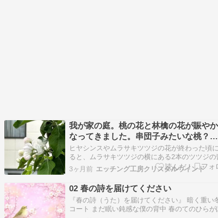
我が家の庭。桃の花と林檎の花が賑や
なってきました。串団子みたいな桃？
（笑）
ヒヤシンスやムラサキツツジの花が終わった頃
ると、ムラサキツツジの横にある2本のツツジの
大きくなってきます。 そのうちの一本、大きな
3ヶ月前
エッチング工房クリスタルウインド
咲くレンゲツツジは打綿から直接生えてきた枝
が咲きかかっていました。 それからちょっと前
02 春の詩を届けてください
咲き誇るように満開だったチューリップも散り
『春の詩（うた）を届けてください』 暗く重い
コート まだ眠い鈍感な僕の背中 春のてのひらが
ぽかと やさしい陽だまりをつくる バス停の前の