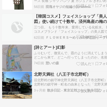
ース 長袖 シャツ パンツ 夏 カジュアル きれいめ
シャレ 大きいサイズ (グリーン) Fosys Amazon
56日前
団塊オヤジの短編小説Hatena
露梅（キンロバイ）の花が咲きました。 梅に似
さな黄色の花を長期に渡り次々と咲き続けます
【韓国コスメ】フェイスショップ「美
図」使い続けて十数年。済州島産の梅
エキス入り☆
三つ目。 もう十数年来、愛用している化粧水。 
コスメブランド「フェイスショップ」の美人図
す。 最初はヨン様ことペ・ヨンジュンさんがC
62日前
やっていたので気になり、次は当時よく行って
韓国雑貨店に「時代劇風のチマチョゴリ美人が
[詩とアート]幻影
ていたポスター」で使ってみたくなりました。 
ふりむいて、微笑んで、霞のように消えてしま
どこから来て、どこへ行ってしまったのか。名
知らない、女の子。 いつも応援ありがとうござ
74日前
憩いの森
す！愛と感謝をこめて。
*********************************************************…
北野天満社（八王子市北野町）
旧北野村の鎮守神北野天満社（八王子市北野町
北野村の鎮守神・町名の由来となった「北野天
（八王子市北野町）」。創建年代は不詳ですが
3ヶ月前
散歩日記 - 東京近郊ぶらり散歩日記
つて横山党の一族が京都の北野天満宮から御分
勧請し創建したのが起源と云われ、これが鎮座
「北野」の由来とされています。江戸時代には
村の鎮…