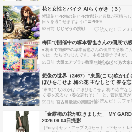
した酸っぱさでこれめちゃくちゃ美味しいんで
アフィ。 ダイドー 梅よろし280ml×2ケース（全4
花と女性とバイク AIらくがき（３）
本） 送料無料【to】 pos…
紫陽花とPR梅の花とPR女郎花と皆様が素晴らし
日々を過ごせますように〓PRPR
53日前
じじぞうの挑戦
梅田で開催中の塚本智也さんの個展で
● 梅田で開催中の塚本智也さんの個展で感動 こ
ちは、たちばなじんです。 本名は尋子ですが、
んさん」って呼んでくださいね＾＾ エアブラシ
53日前
大阪エアブラシ教室〜絵心なくても大丈
現する画家さんは、意外にたくさんおられます。
の中でも、断トツで美しい色の作品を作り上げ
想像の世界（2467）”東風(こち)吹かば 
が塚本智也さんだと思っています。 その…
ほひをこせよ 梅の花 主なしとて 春を忘
な（春な忘れそ）”
”東風(こち)吹かば にほひをこせよ 梅の花 主な
て 春を忘るな（春な忘れそ）”、と、菅原道真が
っていた春はとっくに過ぎた。 今は、”春過ぎて
55日前
宮古島最後の楽園計画
来るらし白妙の衣干したり天の香具山”、と持統
が歌った、もうそろそろ初夏になる。 夏になっ
「金露梅の花が咲きました」 MY GARD
誰かが香具山では白妙の衣を干して…
2026.06.04日撮影
[Fosys] セットアップ 2点セット 上下セット 