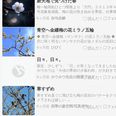
新天地で見つけた春
梅一輪雨粒ひとつ闇夜より「方円」２０１３年
号清象集掲載。梅の花が咲き始める季節。仕事
り、昼間降っていた雨が止んだ。街灯はついて
6ヶ月前
自句自解
が灯もまばらな帰り道、角を曲がったところに
家の庭に咲いている白い梅の花が見えた。「闇
青空へ金縷梅の花ミラノ五輪
という訳でもないが、暗い中でほんのり浮かぶ
そし…
◆ 青空へ金縷梅（マンサク）の花ミラノ五輪 ◆
空に咲く明るいマンサクの花が金メダルの笑顔
えました 今年も近所のお庭に咲きました・・・
6ヶ月前
ひびく
日々、日々。
最近、少しずつ、「日」が長くなってきました
ホウホウは「今頃の季節の夕暮れ時」が大好き
す。（画像も夕暮れ） 日が沈みかけのほんのり
6ヶ月前
ホウホウ先生の開運ブログ
い空に、柔らかな色の雲の夕空に見惚れる事も
しばです。 犬の散歩の人々も、柔らかな夕暮れ
寒すずめ
のんびりと歩き、ワンちゃんたちも、皆、嬉し
寒すずめ直ぐに飛び立ち梅の花右のバナーをク
ク下されば嬉しい →
6ヶ月前
四季の森空間/写真俳句