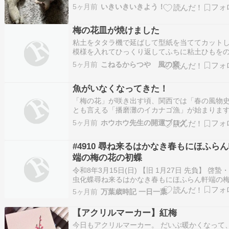
始めました。春めいてきた感じですね。桜が咲
5ヶ月前
いきいきいきよう！
時が、実感としての春かと思います。もうすぐ
な。ジャブで梅の乙女に来ていただきましたよ
梅の花皿が焼けました
ほんブログ村写真日記ランキング
粘土をタタラ機で延ばして型紙を当ててカット
模様を入れてひっくり返してふちに粘土ひもを
て再度ひっくり返して完成させた教室に参加の
5ヶ月前
こねるからつや 風の窯
んの作品がようやく焼けました花見団子なんか
て使ってね
魚がいなくなってきた！
「梅の花」が咲き出す頃、関西では「春の風物
とも言える「播磨灘のイカナゴ漁」が始まりま
そして、関西の人々は、そのイカナゴを甘辛く
5ヶ月前
ホウホウ先生の開運ブログ
た「イカナゴの釘煮」を、楽しみに待ってくれ
る全国の親戚や知り合いに送ります。 その季節
#4910 尋ね来るはかなき春もにほふら
を歩いていると、あちこちの家から、イカナゴ
端の梅の花の初蝶
令和8年3月15日(日) 【旧 1月27日 先負】 啓蟄
虫化蝶尋ね来るはかなき春もにほふらん軒端の
花の初蝶 ～藤原家隆（1158-1237）『夫木和歌
5ヶ月前
万葉歳時記 一日一葉
やってきた儚く短い春にも匂いを放つ軒端の梅
に誘われてやってきた初蝶よ。Photo：
【アクリルマーカー】紅梅
photoAC（kokkonさん…
今日もアクリルマーカー。 だいぶ暖かくなって