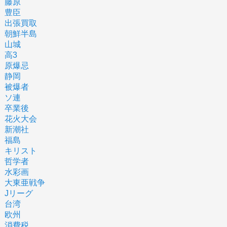
藤原
豊臣
出張買取
朝鮮半島
山城
高3
原爆忌
静岡
被爆者
ソ連
卒業後
花火大会
新潮社
福島
キリスト
哲学者
水彩画
大東亜戦争
Jリーグ
台湾
欧州
消費税