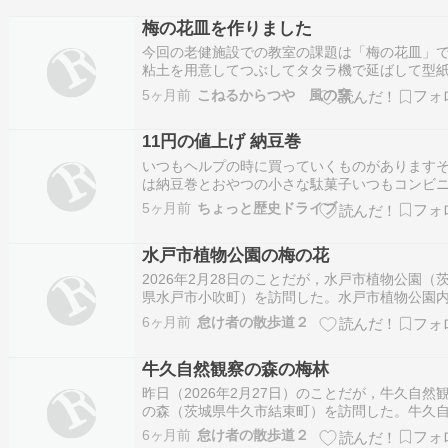
梅の花皿を作りました
今回の老健施設での教室の課題は「梅の花皿」
粘土を用意してつぶしてタタラ機で延ばして型
当ててカットして模様を入れてひっくり返して
5ヶ月前
こねるからつや 風の窯
ひもを作ってふちにのせて完成です今回の教室
加してくれた方たちの作品です
11円の値上げ 納豆巻
いつもヘルプの時に買っていくものがあります
は納豆巻とおやつの小さな駄菓子いつもコンビ
行き電子マネーで買いちゃんと金額をメモして
5ヶ月前
ちょっと歴史ドライブ
のですが記録を見るとずーっと246円だったのが2
円になっててあれ？原因は納豆巻の値上げでし
水戸市植物公園の梅の花
金で買ってたら11円くらい気が付かなかった…
2026年2月28日のことだが，水戸市植物公園（
県水戸市小吹町）を訪問した。水戸市植物公園
は東梅園と西梅園という2箇所の梅園があり，様
6ヶ月前
怠け者の散歩道２
園芸品種が整理されて植栽・展示されている。
は梅園全部が立入り可能な状態で公開されてい
牛久自然観察の森の梅林
けではないが，開花時期には梅林全部が公開…
昨日（2026年2月27日）のことだが，牛久自然
の森（茨城県牛久市結束町）を訪問した。牛久
観察の森の第1駐車場隣地にある梅林では，梅の
6ヶ月前
怠け者の散歩道２
満開状態となっていた。幾つかの品種が植栽さ