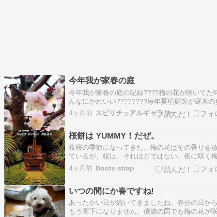
今年我が家春の庭
今年我が家春の庭の記録????梅の花が咲いてた
んなにかわいい????????毎年夏頃庭師が庭木の
にやってきます。なのでこの梅の木は近隣さん
4ヶ月前
スピリチュアルギャラリー
域に伸ばさないようにバッサリ切られています
いつもコンパクトにお花を咲かせています。庭
桜餅は YUMMY！だぜ。
レンギョウの花❤️雪柳の花✨✨現在花…
夜桜の季節になってきた。梅の花はその香りを
ているが、桜は、それほどではない。夜に咲く
花を詠んだ歌「春の夜の闇はあやなし梅の花 色
4ヶ月前
Boots strap
見えね香やは隠るる」これは、『古今集』に収
れている凡河内躬恒(おほしかふちのみつね）の
いつの間にか春ですね!
で、この意味は「春の夜の闇は何とも不思議だ
梅…
あったかい日が続いてきましたね。春分の日か
もう零下になりません。信濃の国でも梅の花が