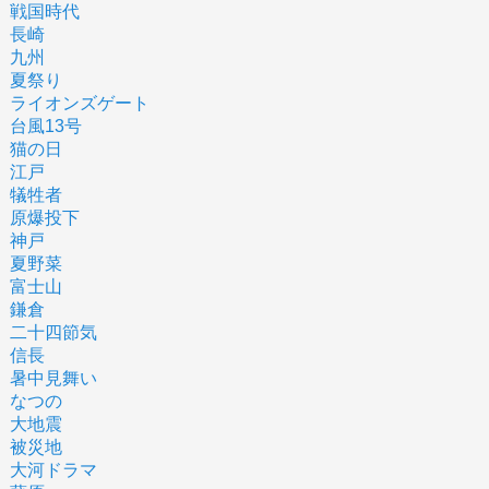
戦国時代
長崎
九州
夏祭り
ライオンズゲート
台風13号
猫の日
江戸
犠牲者
原爆投下
神戸
夏野菜
富士山
鎌倉
二十四節気
信長
暑中見舞い
なつの
大地震
被災地
大河ドラマ