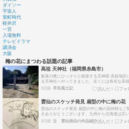
ダイソー
宇宙人
室町時代
軽井沢
一宮
入場無料
テレビドラマ
講演会
大阪
梅の花にまつわる話題の記事
高祖 天神社（福岡県糸島市）
集落の奥にひっそりと鎮座する天神様 高祖地区
る天神社へやってきました。近くには有名な高
社がありますね。 こちらは特に鳥居などもなく
3日前
早良風土記
落の砂利道を進んだ奥まった場所にあります。 
の通り天神様と呼ばれる菅原道真公を祀ってあ
雲仙のスケッチ発見 扇型の中に梅の花
うです、門柱の社紋も梅の花です。 境内には…
​​​​雲仙のスケッチ発見 扇型の中に梅の花何時もご
きありがとうございます。九州から北海道は広
囲で晴れる。九州南部と関東、東北の太平洋側
3日前
辻 雲仙画伯の作品紹介
が多い。西日本を中心に猛暑日の見込み。私の