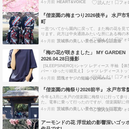
4ヶ月前
HEART&VOICE
から ひらひらと鼻先をくすぐる 梅の花の香り 
ケットに仕舞い込んだ 僕の手を引っ張り出して 
『偕楽園の梅まつり2026後半』 水戸市
やく春の詩 どこからか鶯の リ…
町
一息ついてから園内に戻って、また梅の花を見
ります。此方は中央通路みたいな所にある梅の
な？偕楽園名物の好文亭。今回は入りませんで
4ヶ月前
茨城県の美しい景色と愉快な話題達
が、230円払うと中に入れます。(小人と70歳以
約半額、障害者は障害者手帳を提示すれば無料)
「梅の花が咲きました」 MY GARDEN
らくのんびりしていると、水戸の梅大使が登…
2026.04.28日撮影
[SLEEPSINERO] tシャツ レディース 半袖 【
バー・ゆったり細見え】 シャツ レディーストッ
春 夏 クルーネック 大きいサイズ 吸汗速乾 通気
4ヶ月前
団塊オヤジの短編小説Hatena
痩せ オーバーサイズ レディース夏服 カットソー
ング 5分袖 おしゃれ (XL,ネイビー) SLEEP…
『偕楽園の梅祭り2026前半』 水戸市常
今年も3月に水戸の偕楽園に梅祭りに行って参り
た。電車に乗って行ったのですが、偕楽園駅に
するのかと思っていたらスルーして水戸駅まで
4ヶ月前
茨城県の美しい景色と愉快な話題達
てしまった為、歩いて行くのも面倒なので仕方
タクシーで偕楽園まで移動。余計な出費をして
アーモンドの花 浮世絵の影響深いゴッ
いました。裏門から入場券を入手して中に入り
す…
作品です!