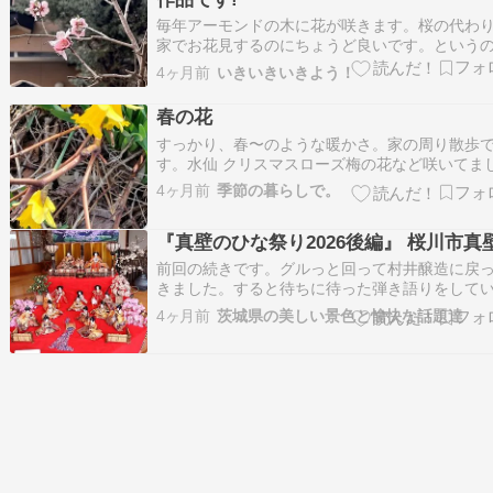
毎年アーモンドの木に花が咲きます。桜の代わ
家でお花見するのにちょうど良いです。という
は、桜は何年もすると大木になってしまうので
4ヶ月前
いきいきいきよう！
な家には植えられませんが、アーモンドの木は
大きくならないので安心なのです。15年以上経
春の花
もこんなものです。アーモンドの木と言えば、
すっかり、春〜のような暖かさ。家の周り散歩
ホの…
す。水仙 クリスマスローズ梅の花など咲いてま
た〜。
4ヶ月前
季節の暮らしで。
『真壁のひな祭り2026後編』 桜川市真
前回の続きです。グルっと回って村井醸造に戻
きました。すると待ちに待った弾き語りをして
のぶさんが登場しました。つくば市出身の方で
4ヶ月前
茨城県の美しい景色と愉快な話題達
本各地に世界各地に飛び回って弾き語りをして
そうです。名前を忘れてしまいましたが、此方
ひな人形を飾っていました。梅の花も。着物屋
戸…