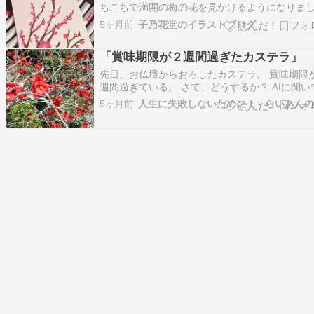
ちこちで満開の梅の花を見かけるようになりま
た。 散歩してるとどこからかいい香りが漂って
5ヶ月前
子乃花堂のイラストブログ
す。 梅は枝振りがかっこいいですよね。 梅とい
ば、先日友人宅で水戸の梅をご馳走になりまし
「賞味期限が２週間過ぎたカステラ」
TVで紹介 [亀じるし 公式]水戸の梅 8…
先日、お仏壇からおろしたカステラ。 賞味期限
週間過ぎている。 さて、どうするか？ AIに聞い
た。 もちろん「食べられる」という答えを期待
5ヶ月前
て。 さすがAIは天才だ。 断言はしない。 まず
を聞いてきた。 数百円のものだと答えると、 「
間は微妙な期間ですね」 「見た…