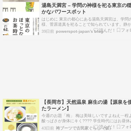
町は只...
湯島天満宮 – 学問の神様を祀る東京の
かなパワースポット
はじめに 東京の都心にある湯島天満宮は、学問
様、菅原道真を祀ることで知られています。静
落ち着いた雰囲気の中、多くの受験生や学生が
39日前
powerspot-japan’s blog
と知恵を求めて訪れます。この記事では、湯島
宮の魅力とその歴史を紐解きます。 湯島天満宮
史 湯島天満宮は、1355年に創建されたとされ…
【長岡市】天然温泉 麻生の湯【源泉を
たラーメン】
今週のお題「梅」 梅は美味しいですよねえ⋯程
酸っぱさが身体にキく???? 学生時代にはお昼休
梅よろしを飲みまくっていたおもひで。 さっぱ
43日前
袴ブーツで古民家ぐらし（仮）