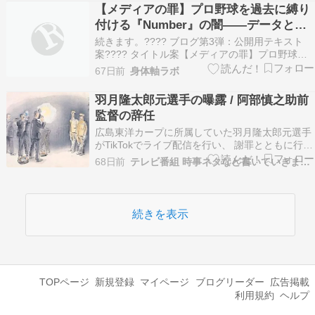
を止める最大の癌――阿部監督を支持する物語の
【メディアの罪】プロ野球を過去に縛り
住人「無理解層」の正体✍️ 導入文（リード文）
付ける『Number』の闇――データと物
これまで…
理をスルーし、根性論の「物語」を密売
続きます。???? ブログ第3弾：公開用テキスト
する記者たちの正体
案???? タイトル案【メディアの罪】プロ野球を
過去に縛り付ける『Number』の闇――データと
67日前
身体軸ラボ
物理をスルーし、根性論の「物語」を密売する記
者たちの正体✍️ 導入文（リード文）前回、イチ
羽月隆太郎元選手の曝露 / 阿部慎之助前
ロー氏や桑田氏が実践する脳科学アプローチ、そ
監督の辞任
し…
広島東洋カープに所属していた羽月隆太郎元選手
がTikTokでライブ配信を行い、 謝罪とともに行っ
た発言で、騒動が大きくなっています。 羽月元選
68日前
テレビ番組 時事ネタなど書いていきます。
手は、足が速くスピードスターとして、 レギュラ
ーまであと一歩というところまで行っていた選手
です。 その選手が今年1月、キャンプイン前に
医…
続きを表示
TOPページ
新規登録
マイページ
ブログリーダー
広告掲載
利用規約
ヘルプ