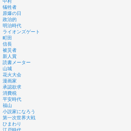
中村
犠牲者
原爆の日
政治的
明治時代
ライオンズゲート
町田
信長
被災者
新人賞
読書メーター
山城
花火大会
漫画家
承認欲求
消費税
平安時代
福山
小説家になろう
第一次世界大戦
ひまわり
江戸時代