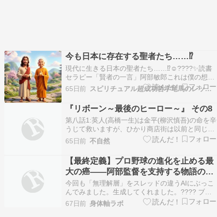
今も日本に存在する聖者たち……⁉️
現代に生きる日本の聖者たち……⁉️☺️????✨読書
セラピー「賢者の一言」阿部敏郎これは僕の想像
だけどね、おそらくキリストは、もっとニコニコ
65日前
スピリチュアル超成功哲学竜馬のレッスン
した人だったと思うよ。仏陀って何となくニコニ
コしているでしょ、温かい微笑みで。ああいう感
『リボーン～最後のヒーロー～』 その8
じの慈愛をもって、愉快な人だったと思う。阿部
第八話1:英人(高橋一生)は金平(柳沢慎吾)の命を辛
敏郎の…
うじて救いますが、ひかり商店街は以前と同じ様
にほぼ無理。更紗(中村アン)は英人の正体に気付
65日前
不自然
いたみたい。2:さて、次回最終話。光誠(高橋一
生)を殺した犯人は誰でしょう。英人はどうなる
【最終定義】プロ野球の進化を止める最
のでしょう。絶対観ます(^^♪。タグ 高橋一生 …
大の癌――阿部監督を支持する物語の住
人「無理解層」の正体
今回も「無理解層」をスレッドの違うAIにぶっこ
んでみました。生成してくれました。???? ブロ
グ特別編（または第4弾）：公開用テキスト
67日前
身体軸ラボ
案???? タイトル案【最終定義】プロ野球の進化