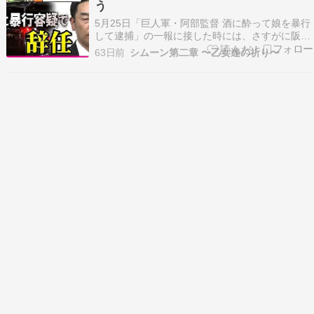
う
5月25日「巨人軍・阿部監督 酒に酔って娘を暴行
して逮捕」の一報に接した時には、さすがに阪神
ファンの自分もウソだろうと思った。彼は家庭内
63日前
シムーン第二章 〜乙女達の祈り〜
DVをやる様な人間じゃない。それとも裏の顔が
あったのか？…どうやら姉と妹の喧嘩を諫めよう
として叱ったら、姉に「野球バカの癖して親父面
するな」と口…