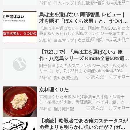
成功率100%を誇るバチスタ手術チームで起きる
22日前
ヨムマップ | 次に読む一冊、ちゃんと地図にします。
連続術中死の謎を、凸凹コンビが追う「このミス
テリーがすごい！」大賞受賞の医療ミステリ。 最
烏は主を選ばない 阿部智里 レビュー｜
終更新日: 2026年7月15日 ※本ページはアフィ
才を隠す「ぼんくら次男」と、うつけと
リ…
呼ばれる若宮 あらすじ・読みどころ完全
『烏は主を選ばない』は、阿部智里が2013年に文
ガイド【2026年最新】
藝春秋から刊行した和風ファンタジー長編です。
舞台は、八咫烏の一族が支配する異世界・山内
23日前
ヨムマップ | 次に読む一冊、ちゃんと地図にします。
（やまうち）。才を隠して「ぼんくら次男」を装
う少年・雪哉が、「うつけ」と評判の若宮の近習
【7/23まで】『烏は主を選ばない』原
に抜擢される——命を狙う者が絶えない宮廷のた
作・八咫烏シリーズ Kindle全巻50%還
だなかで、奇妙…
元！ アニメは序章、本当の面白さ・深さ
阿部智里さんの人気ファンタジー小説『八咫烏シ
はその先にある | Audibleは全巻聴き放
リーズ』が、7月23日まで開催のKindle本50%還
元キャンペーンの対象に！シリーズ全巻が50%還
題対象
23日前
賢い投資生活
元で購入できます。 壮大な世界観と巧みに張り巡
らされた伏・・・ The post 【7/23まで】『烏は
京料理くりた
主を選ばない』原作・八咫烏シリー…
京料理くりた★汲み上げ湯葉★八寸鱧・瓜雷干
し・桜桃の和え物、青紅葉麩、バイ貝、鱚、衣か
つぎ、黒豆の枝豆、手長海老、鱧の肝、八幡巻、
26日前
漏月庵日記
辛子蓮根、赤万願寺とうがらし、玉蜀黍に見立て
た新薩摩芋、昆布を射込んだ白瓜★鱧落とし、車
【積読】暗殺者である俺のステータスが
海老、鱧と茂魚の洗い梅肉、醤油、薬味醤油★鯨
勇者よりも明らかに強いのだが 7 (ガル
の白味噌のお汁★…