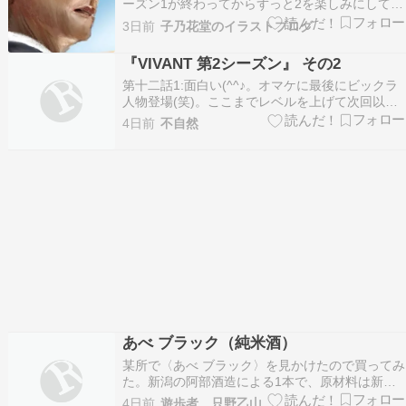
ーズン1が終わってからずっと2を楽しみにしてい
ました。今日は「VIVANT」の堺雅人さんです。1
3日前
子乃花堂のイラストブログ
回見ただけでは頭が追いつかないので、次週を見
る前にもう一度復習します。2回見ると少し理解
『VIVANT 第2シーズン』 その2
が深まる気がしますw実はドラムが視聴者との橋
第十二話1:面白い(^^♪。オマケに最後にビックラ
渡…
人物登場(笑)。ここまでレベルを上げて次回以降
大丈夫？、ってレベルで。第2シーズンの2話目で
4日前
不自然
こんなにレベルを上げちゃって大丈夫なんですか
ねぇ…。面白過ぎて心配になる程です(笑)。ビッ
クラ人物のおかげで、次回以降の展開が更に分か
らな…
あべ ブラック（純米酒）
某所で〈あべ ブラック〉を見かけたので買ってみ
た。新潟の阿部酒造による1本で、原材料は新潟
産の米と米麹のみ。なので特定名称酒でいえば
4日前
遊歩者 只野乙山