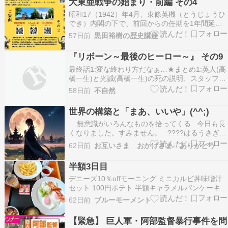
大東亜戦争の始まり・前編 その4
このアルバム、とても気に入っています。5…
昭和17（1942）年4月、東條英機（とうじょうひ
でき）内閣の下で、前回からの任期を1年間延長
したうえで、大東亜戦争中に唯一となった衆議院
57日前
黒田裕樹の歴史講座
の総選挙が行われました。この選挙では、阿部信
行（あべのぶゆき）元首相を会長とする翼賛（よ
『リボーン～最後のヒーロー～』 その9
くさん）政治体制協議会が推薦（すいせん）する
最終話1:変な終わり方だなぁ…★まとめ1:英人(高
候補者が、…
橋一生)と光誠(高橋一生)の死の説明、スタッフは
かなり手こずり結局名案が浮かばなかったに違い
58日前
不自然
ありません。だから曖昧な、よく分からない終わ
り方になったに違いありません。失敗作、と断定
世界の構築と「まあ、いいや」(^^;)
していいでしょう。タグ 高橋一生 中村アン 小日
無意識がいろんなものを拾ってくる 今日も長
向…
くなりました。すみません。 ????はるうさぎ
ことさま、こんばんは。 寝ながらの気付きについ
62日前
お互いさま おかげさま ありがとう
て。「阿部さんて誰？」というのが15年以上テレ
ビを見てなくて、スポーツの世界にも疎い私の感
半額3日目
覚ですが、私の父がとという人だった…
デニーズ10％offモーニング ミニカルビ丼味噌汁
セット 100円ポテト 半額キャラメルパンケーキ
ランクアップ特典の10％offクーポン(22日まで)を
62日前
ブルーモーメント
使おうと思って 会計前にアプリを見たら5～7日
限定の10％offが来ていたので そっちを使った。
【緊急】 巨人軍・阿部監督暴行事件を問
auPAYたぬきの吉日だった…