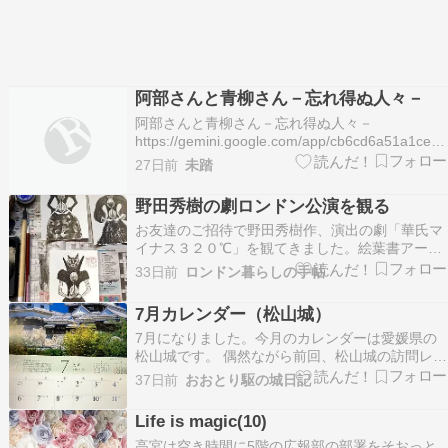
阿部さんと青柳さん－忘れ得ぬ人々－
阿部さんと青柳さん－忘れ得ぬ人々－
https://gemini.google.com/app/cb6cd6a51a1ce3
川崎で一番外れの 六郷橋下の機械屋 阿部さんが
27日前
未踏
兄貴分 神経質 青柳さんは おっとり 棟続きの別工
場 2人はいつも協力して 旋盤の鉄を削る音 引き
野田秀樹の劇ロンドン公演を観る
裂き こす…
お友達のご招待で野田秀樹作、演出の劇「華氏マ
イナス３２０℃」を観てきました。絵葉書アート
をパリのギャラリーに送って展示してもらうとい
33日前
ロンドン暮らしの手帖
うプロジェクト用に描いた３点。現代・中世・古
代の時代を行き来しながら、「生命の選別」や
7月カレンダー（松山城）
「人間の欲望」といった根源的なテーマを問う
7月になりました。今月のカレンダーは愛媛県の
SF（サイエンス・フ…
松山城です。 偶然ながら前回、松山城の訪問レポ
ートをアップしました。松山城に関する蘊蓄はも
37日前
おおとり駆の城日記
うありませんので、今回は番外編ということでお
城以外の松山観光スポットを少しご紹介します。
Life is magic(10)
松山城の麓、大街道は松山一の繁華街。その周辺
高宮は空き時間に5階の広報部の部署をそおっと
には松山城…