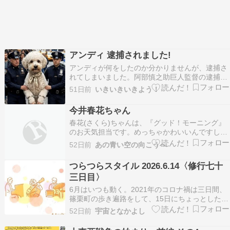
アンディ 逮捕されました!
アンディが何をしたのか分かりませんが、逮捕さ
れてしまいました。阿部慎之助巨人監督の逮捕以
来の衝撃のニュースとして話題になって、、、い
51日前
いきいきいきよう！
ませんｗ何か陰謀という説もありますが、無実の
罪だといいですね。(´；ω；｀)にほんブログ村写
今井春花ちゃん
真日記ランキング
春花(さくら)ちゃんは、『グッド！モーニング』
のお天気担当です。めっちゃかわいいんですしか
もしゃべりがうまい✨️阿部華也子ちゃん以来の才
52日前
あの青い空の向こうへ
女です✌
つらつらスタイル 2026.6.14〈修行七十
三日目〉
6月はいつも動く。2021年のコロナ禍は三日間、
篠栗町の歩き遍路をして、15日にちょっとした炎
上があって、16日に「まるいひと」のライブ、17
52日前
宇宙となかよし
日にレコーディング。 そこでできたのがこれ。
阿部篤志『まるいひと』（QAZZ-005） 個人的に