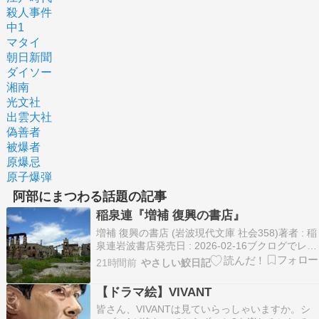
殺人事件
中1
マタイ
朝日新聞
ダイソー
湘南
光文社
出雲大社
偽善者
被爆者
原爆忌
原子爆弾
阿部にまつわる話題の記事
稲泉連『増補 復興の書店』
増補 復興の書店 (岩波現代文庫 社会358)著者 : 稲
泉連岩波書店発売日 : 2026-02-16ブクログでレビ
ューを見る»2012年に小学館より単行本、2014年
21時間前
やさしい鮫日記
に小学館文庫として刊行された本に、「補章 能登
の書店」を追加したもの。東日本大震災で被災し
【ドラマ絵】VIVANT
た東北各地の書店を訪…
皆さん、VIVANTは見ていらっしゃいますか。シ