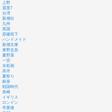
上野
震度7
台湾
新潮社
九州
英国
原爆投下
ハンドメイド
新潮文庫
東野圭吾
夏野菜
一宮
水彩画
高市
夏祭り
銀座
戦国時代
長崎
イギリス
ロンドン
卒業後