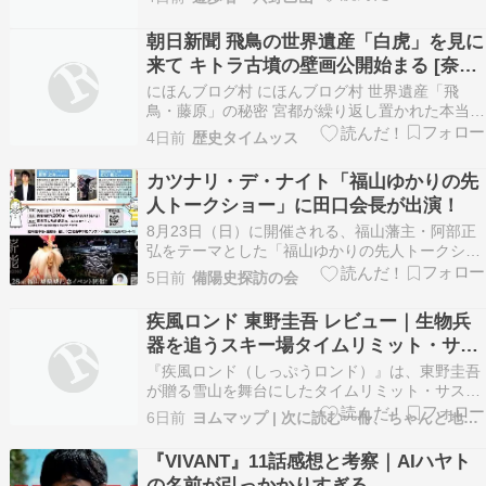
「純米酒」になるのだが、ラベルのどこにも「純
米」という言葉が見当たらない。おそらく純米を
朝日新聞 飛鳥の世界遺産「白虎」を見に
アピールする必要がないような酒を造っていると
来て キトラ古墳の壁画公開始まる [奈良
いうことだろうね…
県]
にほんブログ村 にほんブログ村 世界遺産「飛
鳥・藤原」の秘密 宮都が繰り返し置かれた本当の
理由とは世界遺産決定で沸く「飛鳥・藤原」。な
4日前
歴史タイムッス
ぜこの地に、歴代天皇の「宮都」が繰り返し置か
れたのだろうか。意外と知らない「宮」と「都」
カツナリ・デ・ナイト「福山ゆかりの先
の違いや、古代の飛鳥がカバーしていた具体的な
人トークショー」に田口会長が出演！
範囲を整理し…
8月23日（日）に開催される、福山藩主・阿部正
弘をテーマとした「福山ゆかりの先人トークショ
ー」に、当会の田口会長が出演します。 ご興味の
5日前
備陽史探訪の会
ある方は、ぜひご参加ください。 なお、本行事に
関するお問い合わせは、主催の福山観光コンベン
疾風ロンド 東野圭吾 レビュー｜生物兵
ション協会へお願いいたします。 The post カ
器を追うスキー場タイムリミット・サス
ツ…
ペンス あらすじ・読みどころ完全ガイド
『疾風ロンド（しっぷうロンド）』は、東野圭吾
【2026年最新】
が贈る雪山を舞台にしたタイムリミット・サスペ
ンスです。研究所から盗み出された生物兵器が、
6日前
ヨムマップ | 次に読む一冊、ちゃんと地図にします。
あるスキー場のどこかに埋められてしまう——そ
の在り処を示す目印を探して、主人公たちが刻々
『VIVANT』11話感想と考察｜AIハヤト
と過ぎる時間のなかでゲレンデを奔走していく、
の名前が引っかかりすぎる