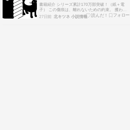
ドコミックス)
書籍紹介 シリーズ累計170万部突破！（紙＋電
子） この傷痕は、離れないための約束。 攫われ
たアメリアを奪還するため、ブルート迷宮で元凶
27日前
北キツネ 小説情報
のアウルムを圧倒した晶。 だが窮地に陥ったアウ
ルムは、日本人の名を持つ異質な魔族――阿部真
尋を召喚した。 新たな脅威により死闘が激化する
最中、晶…