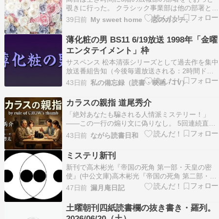
覗きに行った。 クラシック事業部は他の部署と切
り離されて、一つの部屋になっているが、他の部
39日前
My sweet home 恋のカタチ。
署はワンフロアに仕切りだけで、分かれているの
で、やや騒がしかった。 広報部・・ 入口のフロ
薄化粧の男 BS11 6/19放送 1998年「金曜
アマップを確認すると。 広いフロアの一番入口か
エンタテイメント」枠
ら遠い、…
サスペンス 松本清張シリーズとして過去作を集中
放送番組告知（今後毎週放送される：2時間ドラ
マ）【BS11:ドラマ】松本清張シリーズ放送時
43日前
私の備忘録（読書・映画・TV）
間：毎週金曜日 午後6時45分～よる8時58分
www.bs11.jpシリーズ黒革の手帖 家紋 ゼロの焦点
カラスの親指 道尾秀介
喪失の儀礼 疑惑 黒の回廊微笑の儀式…
「絶対あなたも騙される人情派ミステリー！」
——この一行の煽り文に偽りなし。 5回連続直木
賞候補ののち、史上初の5回連続候補という前代
43日前
ながら読書日和
未聞の記録で第144回直木賞を受賞した作家・道
尾秀介。その最初の直木賞候補作にして、第62回
ミステリ新刊
日本推理作家協会賞受賞作。『カラスの親指』
新刊で高木彬光『帝国の死角 第一部・天皇の密
は、人生に敗…
使』(中公文庫)高木彬光『帝国の死角 第二部・
神々の黄昏』(中公文庫)牧 逸馬/島田荘司編『世界
47日前
漏月庵日記
怪奇実話傑作選』(中公文庫)紀田順一郎『蔵書一
代 なぜ蔵書は増え、そして散逸するのか』(中公
土曜朝刊四紙読書欄の抜き書き・羅列。
文庫)平山亜佐子『断髪とパンツ 明治・大正・
2026/06/20（土）。