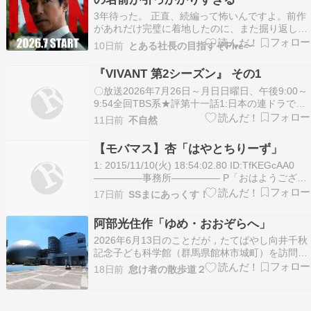
という物語。エン…
3年待った。 正直、続編って怖いんですよ。前作
があれだけ完璧に着地したのに、また掘り返して
大丈夫なのかと。日曜の夜、テレビの前に座りな
10日前
とある社長の目指すぞFire〜
がら「頼むから蛇足にならないでくれ」と思って
いました。 で、25分拡大の約80分後。 こっちは
『VIVANT 第2シーズン』 その1
何も解決していないのに、心拍数だけ上がって終
〇放送2026年7月26日～月日日曜日、午後9:00～
わりま…
9:54全回TBS系★評第十一話1:日本の連ドラで一
番やる気があり気合が入っているのが、日曜日午
11日前
不自然
後9時のTBS。3年振りのヴィヴァン、今回はどう
でしょうねぇ。さて、観てみると…2:ふ～ん、相
【モバマス】杏「はやとちりーず」
変わらず面白い(^^♪。テンポの速さ…
1: 2015/11/10(火) 18:54:02.80 ID:TfKEGcAA0
―――――事務所――――― P「おはようござい
まーす」ｶﾞﾁｬ ちひろ「おはようございます、プロ
17日前
SSまにあっくす！
デューサーさん。なんだか今日は早いですね？」
P「いえ、ちょっと早く目が覚めちゃっただけで
阿部光住作「ゆめ・おおぞらへ」
すよ。事務…
2026年6月13日のことだが，たてばやし向井千秋
記念子ども科学館（群馬県館林市城町）を訪問し
た。たてばやし向井千秋記念子ども科学館の敷地
18日前
怠け者の散歩道２
入口付近に設置されている阿部光住作「ゆめ・お
おぞらへ」という作品を鑑賞した。この作品は，
館林ロータリークラブから寄贈され，2008年に設