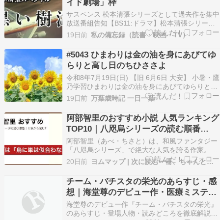
イド劇場」枠
サスペンス 松本清張シリーズとして過去作を集中
放送番組告知【BS11:ドラマ】松本清張シリーズ
放送時間：毎週金曜日 午後6時45分～
19日前
私の備忘録（読書・映画・TV）
www.bs11.jpこの松本清張シリーズも今回が最
後。過去作のサルベージではあるが、なかなか楽
#5043 ひまわりは金の油を身にあびてゆ
しめた。ただ、2時間ドラマを毎週追っかけるの
らりと高し日のちひささよ
はしん…
令和8年7月19日(日) 【旧 6月6日 大安】 小暑・鷹
乃学習ひまわりは金の油を身にあびてゆらりと高
し日のちひささよ ～前田夕暮（1883-1967）
19日前
万葉歳時記 一日一葉
『生くる日に』 炎天下の夏を代表する花といえ
ば、やはり「向日葵《ひまわり》」ですね。
阿部智里のおすすめ小説 人気ランキング
Photo：ひまわり畑 暑い夏 ～phot…
TOP10｜八咫烏シリーズの読む順番
【2026年最新】
阿部智里（あべ・ちさと）は、和風ファンタジー
「八咫烏シリーズ」で絶大な人気を誇る作家。シ
リーズが長く「どれから読めばいい?」と迷う人
20日前
ヨムマップ | 次に読む一冊、ちゃんと地図にします。
も多いはず。本ページでは、阿部智里のおすすめ
小説を人気ランキングTOP10で紹介し、初心者向
チーム・バチスタの栄光のあらすじ・感
けの1冊から読む順番までを解説します。 ※本ペ
想｜海堂尊のデビュー作・医療ミステリ
ージはアフ…
の金字塔
海堂尊のデビュー作『チーム・バチスタの栄光』
のあらすじ・登場人物・読みどころを徹底解説。