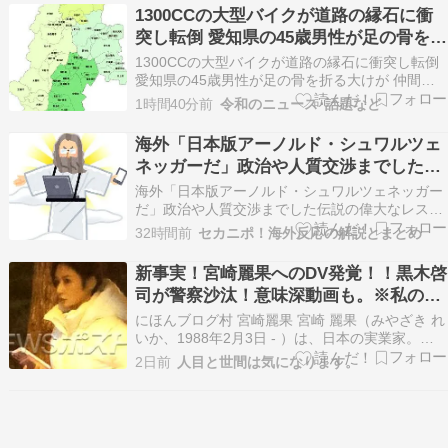
1300CCの大型バイクが道路の縁石に衝
突し転倒 愛知県の45歳男性が足の骨を折
る大けが 仲間とツーリング中 長野
1300CCの大型バイクが道路の縁石に衝突し転倒
愛知県の45歳男性が足の骨を折る大けが 仲間と
ツーリング中 …男性は病院に運ばれましたが、左
1時間40分前
令和のニュース･話題など
足の骨を折る大けがをしました。 男性は仲間とツ
ーリング中でしたが、単独で事故を起こしたとい
海外「日本版アーノルド・シュワルツェ
うことで、警察で原因を調べています。 （出典：
ネッガーだ」政治や人質交渉までした伝
…
説の偉大なレスラーに対する反応【海外
海外「日本版アーノルド・シュワルツェネッガー
の反応】
だ」政治や人質交渉までした伝説の偉大なレスラ
ーに対する反応【海外の反応】 海外の反応
32時間前
セカニポ！海外反応の解説とまとめ
Reddit r/HistoryMemes アントニオ猪木 プロレス
海外「日本版アーノルド・シュワルツェネッガー
新事実！宮崎麗果へのDV発覚！！黒木啓
だ」政治や人質交渉までした伝説の偉…
司が警察沙汰！意味深動画も。※私の本
音
にほんブログ村 宮崎麗果 宮崎 麗果（みやざき れ
いか、1988年2月3日 - ）は、日本の実業家。長
野県諏訪市出生、東京都世田谷区出身。3度の結
2日前
人目と世間は気になります。
婚歴があり、実子は5人。父親は政治家（元参議
院議員）の白眞勲。両親は離婚しており、"宮
崎"は母親の姓である。 母親が里帰り出産をし
た…