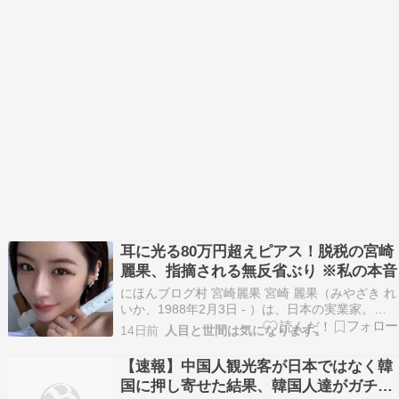
耳に光る80万円超えピアス！脱税の宮崎
麗果、指摘される無反省ぶり ※私の本音
にほんブログ村 宮崎麗果 宮崎 麗果（みやざき れ
いか、1988年2月3日 - ）は、日本の実業家。長
野県諏訪市出生、東京都世田谷区出身。3度の結
14日前
人目と世間は気になります。
婚歴があり、実子は5人。父親は政治家（元参議
院議員）の白眞勲。両親は離婚しており、"宮
【速報】中国人観光客が日本ではなく韓
崎"は母親の姓である。 母親が里帰り出産をし
国に押し寄せた結果、韓国人達がガチギ
た…