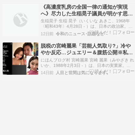
に、愛国心など思想信条、個人情報などを調査・
《高濃度乳房の全国一律の通知が実現
収集して…
へ》尽力した生稲晃子議員が明かす思い
「自分のがん経験が少しでも役立てれ
生稲晃子 生稲 晃子（いくいな あきこ、1968年
ば」
〈昭和43年〉4月28日 - ）は、日本の政治家。自
由民主党所属の参議院議員（1期）。元女優、タ
12日前
令和のニュース･話題など
レント、歌手。女性アイドルグループおニャン子
クラブ及び派生ユニットうしろ髪ひかれ隊の元メ
脱税の宮崎麗果「芸能人気取り?」冷や
ンバーで、会員番号は40番。 外務大臣政務官…
やか反応…ジュエリー＆腹筋公開※私の
本音
にほんブログ村 宮崎麗果 宮崎 麗果（みやざき れ
いか、1988年2月3日 - ）は、日本の実業家。長
野県諏訪市出生、東京都世田谷区出身。3度の結
14日前
人目と世間は気になります。
婚歴があり、実子は5人。父親は政治家（元参議
院議員）の白眞勲。両親は離婚しており、"宮
崎"は母親の姓である。 母親が里帰り出産をし
た…