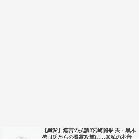
【異変】無言の抗議⁉宮崎麗果 夫・黒木
啓司氏からの暴露攻撃に…※私の本音