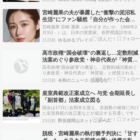
点 - 詳細はこちら価格および発送可能時期は表示
された日付/時刻…
宮崎麗果の夫が暴露した“衝撃の泥沼私
生活”にファン騒然「自分が作った会社
をクビに」
宮崎麗果 宮崎 麗果（みやざき れいか、1988年2
月3日 - ）は、日本の実業家。長野県諏訪市出
生、東京都世田谷区出身。3度の結婚歴があり、
21日前
ゆるゆるプレイス
実子は5人。父親は政治家（元参議院議員）の白
眞勲。両親は離婚しており、"宮崎"は母親の姓で
高市政権“国会破壊”の裏返し…定数削減
ある。 母親が里帰り出産をしたことにより長野
法案めぐり参政党・神谷代表が「神質
県…
疑」と絶賛される世も末
高市政権“国会破壊”の裏返し…定数削減法案めぐ
り参政党・神谷代表が「神質疑」と絶賛される世
も末 - 日刊ゲンダイDIGITAL 高市政権“国会破
22日前
令和のニュース･話題など
壊”の裏返し…定数削減法案めぐり参政党・神谷
代表が「神質疑」と絶賛される世も末 日刊ゲンダ
皇室典範改正案成立へ 与党 会期延長し
イDIGITAL （出典：日刊ゲンダイDIG…
「副首都」法案成立図る
国会は17日に会期末を迎え、皇族数の確保に向け
た皇室典範の改正案などが成立する見通しです。
与党は、会期を延長し「副首都」構想の関連法案
23日前
野良猫岡山ネットニュース
など残された法案の確実な成立を図る方針です。
国会では、会期末の17日、午前の参議院本会議で
脱税・宮崎麗果の執行猶予判決に「甘す
皇族数の確保に向けた皇室典範改正案の採決が行