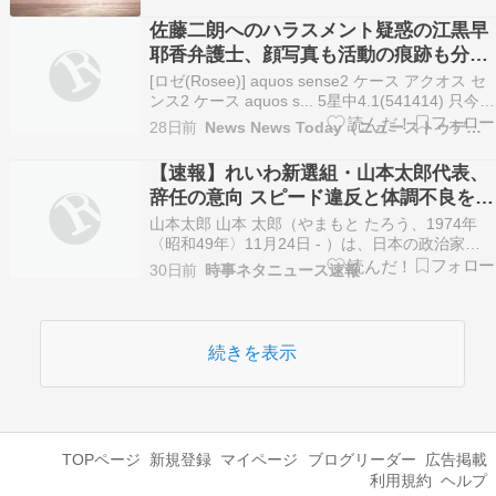
発言をされていた。【根幹】だったかどうかは記
佐藤二朗へのハラスメント疑惑の江黒早
憶が曖昧になってしまいましたが、そこで発され
耶香弁護士、顔写真も活動の痕跡も分か
ていた言葉は…
らない謎の人物と話題に
[ロゼ(Rosee)] aquos sense2 ケース アクオス セ
ンス2 ケース aquos s... 5星中4.1(541414) 只今、
価格を取得しています。 (2026年7月11日 23:35
28日前
News News Today（ニューストゥデイ）
GMT +09:00 時点 - 詳細はこちら価格および発送
可能時期は表示さ…
【速報】れいわ新選組・山本太郎代表、
辞任の意向 スピード違反と体調不良を理
由に
山本太郎 山本 太郎（やまもと たろう、1974年
〈昭和49年〉11月24日 - ）は、日本の政治家、
反原発運動家、元俳優、元タレント。 参議院議員
30日前
時事ネタニュース速報
（2期）、衆議院議員（1期）、れいわ新選組代表
（初代）、同選挙対策委員長（初代）を歴任し
た。 兵庫県宝塚市生まれ。1990年、高校…
続きを表示
TOPページ
新規登録
マイページ
ブログリーダー
広告掲載
利用規約
ヘルプ