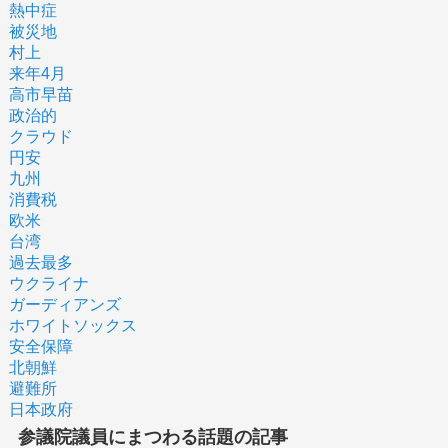
熱中症
被災地
村上
来年4月
高市早苗
政治的
クラウド
円安
九州
消費税
欧米
台湾
過去最多
ウクライナ
ガーディアンズ
ホワイトソックス
安全保障
北朝鮮
避難所
日本政府
参議院議員にまつわる話題の記事