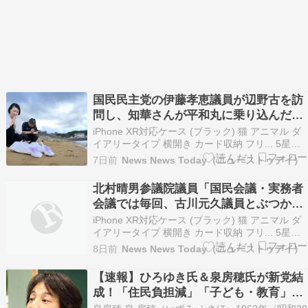
国民民主党の伊藤孝恵議員が辺野古を訪
問し、知華さんが平和丸に乗り込んだ場
所に献花 伊藤孝恵議員「知華さんから預
iPhone XR対応ケース (ブラック) 猫 アニマル ダ
かった宿題。必ずやり遂げます」
イアリータイプ 横開き カード収納 フリ... 5星中
4.2(542606) ￥1,980 (2026年8月1日 23:49 GMT
7日前
News News Today（ニューストゥデイ）
+09:00 時点 - 詳細はこちら価格および発送可能
時期は表示された日付/時刻の時…
北村晴男参議院議員「国民会議・実務者
会議では毎回、古川元久議員とぶつかり
ました。財務省サイド（事務方と財務省
iPhone XR対応ケース (ブラック) 猫 アニマル ダ
ベッタリの議員達）は、何とか減税をさ
イアリータイプ 横開き カード収納 フリ... 5星中
4.2(542606) ￥1,980 (2026年7月31日 23:49
せまいと必死でした」
8日前
News News Today（ニューストゥデイ）
GMT +09:00 時点 - 詳細はこちら価格および発送
可能時期は表示された日付/時刻の…
【速報】ひろゆき氏＆泉房穂氏が新党結
成！「住民負担減」「子ども・教育」を
掲げ地方選へ