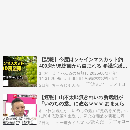
【悲報】今度はシャインマスカット約
400房が果樹園から盗まれる 参議院議員
「日本人ではないと思う」
1: おーるじゃんるの名無し 2026/08/07(金)
14:31:26.96 ID:BfBL8B4tVS栃木県佐野市で、果
樹園からシャインマスカットおよそ400房が盗ま
2日前
おーるじゃんる
れる事件がありました。警察は付近のパトロール
を強化しています。警察によりますと、佐野市村
【速報】山本太郎無きれいわ新選組が
上町の果樹園から「シ…
「いのちの党」に改名ｗｗｗ おまえらど
う思う？ｗｗｗ
れいわ新選組が「いのちの党」に党名を変更。命
に関する政策を重視し、新たな理念を明確に表
現。今後の活動に注目が集まる。 れいわ新選組
2日前
ニュー速タイムズ
新しい党名は『いのちの党』 山本譲司新代表はれ