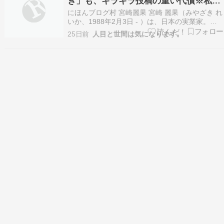
ぎ」も、キラキラ投稿の重い代償※私の
われます。改…
本音
にほんブログ村 宮崎麗果 宮崎 麗果（みやざき れ
いか、1988年2月3日 - ）は、日本の実業家。長
野県諏訪市出生、東京都世田谷区出身。3度の結
25日前
人目と世間は気になります。
婚歴があり、実子は5人。父親は政治家（元参議
院議員）の白眞勲。両親は離婚しており、"宮
崎"は母親の姓である。 母親が里帰り出産をし
た…