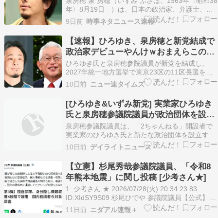
泉房穂 泉 房穂（いずみ ふさほ、1963年〈昭和38
年〉8月19日 - ）は、日本の政治家、弁護士、社
会福祉士、コメンテーター、政治評論家、タレン
9日前
時事ネタニュース速報
ト。参議院議員（1期）。 明石市長（3期）、衆
議院議員（1期）等を歴任した。 兵庫県明石市二
【速報】ひろゆき、泉房穂と新党結成で
見町生まれ。生家は代々蛸漁師をしていた…
政治家デビューやんけｗおまえらこの党
に何期待してる？
ひろゆき氏と泉房穂参院議員が新党を結成し、
2027年統一地方選挙で東京23区の11区長選を含
む地方選に候補者を立てる計画です。 ひろゆき氏
10日前
ニュー速タイムズ
と泉房穂参院議員が新党を設立 2027年統一地方
選、東京などがターゲット 自身の出馬は？「僕よ
[ひろゆき&いずみ新党] 実業家ひろゆき
りまともな大人はいる」 インターネット掲示板
氏と泉房穂参議院議員が政治団体を設立
「2…
すると発表！
泉房穂参議院議員は、「2ちゃんねる」開設者で
実業家のひろゆき氏と新たな政治団体を設立する
と発表しました。 仮称は「ひろゆき＆いずみ新
10日前
デイライトニュース
党」とされ、2027年の統一地方選挙を見据えて候
補者擁立を目指す方針です。 ネット上では期待の
【立憲】杉尾秀哉参議院議員、「令和8
声と慎重な意見の双方が寄せられています。 要点
年熊本地震」に関し投稿 [少考さん★]
まとめ…
1: 少考さん ★ 2026/07/28(火) 20:34:23.83
ID:XIdSY9S09 杉尾ひでや 参議院議員【公式】
@hideyaemma 熊本日日新聞が報じた自衛隊によ
11日前
ニダアル速報＋
る大学教授やNPO関係者ら日本人有識者を対象