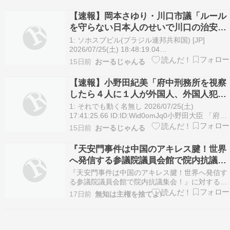
ダの貸与を外交カードに使うとされる中国は、高
市早苗首相の台湾有事を巡る発言に反発を強めて
【速報】岡本さゆり・川口市議「ルール
おり、「ゼロパンダ」解…
を守らない日本人のせいで川口の治安悪
くなってすみません」
1: ソホスブビル(ブラジル連邦共和国) [JP]
2026/07/25(土) 18:48:19.04
ID:ID:yUfHnLaJ0●???? 今読まれている注目ニュ
15日前
おーるじゃんる
ース【立憲民主党】 打越さくら参議院議員「立憲
が政権につけば、『国内人権機関』を設置しま
【速報】小野田紀美「府中刑務所を視察
す。頑張らねば」※なお立…
したら４人に１人が外国人、外国人犯罪
の厳格な対応の必要性を再認識した」
1: それでも動く名無し 2026/07/25(土)
17:41:25.66 ID:ID:Wid0omJq0小野田大臣 「府中
刑務所を見学し、受刑者の約4人に1人が外国人と
15日前
おーるじゃんる
いう状況の中で、言語や文化風習の違いから受刑
者の特性を踏まえた処遇の難しさなど貴重な現場
『天安門事件は中国のアキレス腱！世界
の声をお伺いし、外国…
へ発信する参議院議員会館で院内抗議集
会！』に対する意見
『天安門事件は中国のアキレス腱！世界へ発信す
る参議院議員会館で院内抗議集会！』に対する意
見https://ameblo.jp/ishinsya/entry-
17日前
無知は主権を捨てよ!
12968149870.html＞中国政府は広場に集まった
学生らを戦車で踏み潰し、兵士が発砲して虐殺し
た天安門事件を否定して…