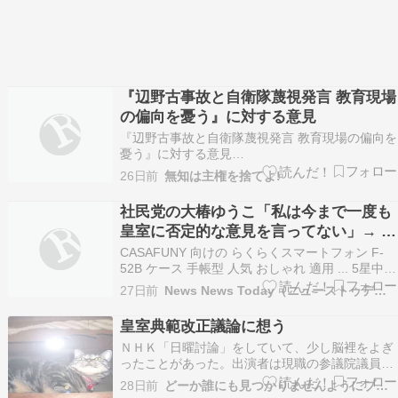
『辺野古事故と自衛隊蔑視発言 教育現場
の偏向を憂う』に対する意見
『辺野古事故と自衛隊蔑視発言 教育現場の偏向を
憂う』に対する意見
http://prideofjapan.blog10.fc2.com/blog-entry-
26日前
無知は主権を捨てよ!
14768.html＞また、日教組出身の立憲民主党・古
賀千景参議院議員は「自衛隊に行く子どもたちは
社民党の大椿ゆうこ「私は今まで一度も
経済的に厳しい家庭の子ども…
皇室に否定的な意見を言ってない」→ １
週間前に言ってましたｗｗｗ
CASAFUNY 向けの らくらくスマートフォン F-
52B ケース 手帳型 人気 おしゃれ 適用 ... 5星中
4.3(5431426) ￥1,258 (2026年7月11日 23:35
27日前
News News Today（ニューストゥデイ）
GMT +09:00 時点 - 詳細はこちら価格および発送
可能時期は表示された日付/時刻…
皇室典範改正議論に想う
ＮＨＫ「日曜討論」をしていて、少し脳裡をよぎ
ったことがあった。出演者は現職の参議院議員だ
ったと思われますが、或る方が 「皇室の安定は国
28日前
どーか誰にも見つかりませんようにブログ
家としての根幹に関わることなので…」 のような