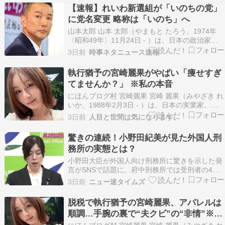
いわ新選組の政策引き継ぐ考え …れいわ新選組
【速報】れいわ新選組が「いのちの党」
は、党のホームページで党名を『いのちの党』に
に党名変更 略称は「いのち」へ
変更すると発表…
山本太郎 山本 太郎（やまもと たろう、1974年
〈昭和49年〉11月24日 - ）は、日本の政治家、
反原発運動家、元俳優、元タレント。 参議院議員
3日前
時事ネタニュース速報
（2期）、衆議院議員（1期）、れいわ新選組代表
（初代）、同選挙対策委員長（初代）、自由党共
執行猶予の宮崎麗果がやばい「痩せすぎ
同代表、同政策審議会長、生活の党と山本太…
てませんか？」 ※私の本音
にほんブログ村 宮崎麗果 宮崎 麗果（みやざき れ
いか、1988年2月3日 - ）は、日本の実業家。長
野県諏訪市出生、東京都世田谷区出身。3度の結
3日前
人目と世間は気になります。
婚歴があり、実子は5人。父親は政治家（元参議
院議員）の白眞勲。両親は離婚しており、"宮
驚きの連続！小野田紀美が見た外国人刑
崎"は母親の姓である。 母親が里帰り出産をし
務所の実態とは？
た…
小野田大臣が外国人向け刑務所に驚きを示した発
言がSNSで話題に。府中刑務所では受刑者の4人
に1人が外国人であり、その背景や政策の必要性
3日前
ニュー速タイムズ
に関する議論が広がっています。 「受刑者4人に
1人が外国人」でも全国は6.6％…小野田大臣の発
脱税で執行猶予の宮崎麗果、アパレルは
言検証、府中刑務所だけでは見えない実態 -
順調…手腕の裏で“夫クビ”の“非情”※私
beng…
の本音