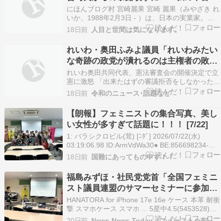
にほんブログ村 宮崎麗果 宮崎 麗果（みやざき れ
いか、1988年2月3日 - ）は、日本の実業家。長
野県諏訪市出生、東京都世田谷区出身。3度の結
18日前
人目と世間は気になります。
婚歴があり、実子は5人。父親は政治家（元参議
院議員）の白眞勲。両親は離婚しており、"宮
れいわ・奥田ふみよ議員「れいわみたい
崎"は母親の姓である。 母親が里帰り出産をし
な奇跡の政党が潰れるのは主権者の敗
た…
北！」
れいわ奥田共同代表、憲法審査会の開催決定で立
憲に激怒 「出来たはずの審議拒否をしなかった」
- au Webポータル れいわ奥田共同代表、憲法審
18日前
令和のニュース･話題など
査会の開催決定で立憲に激怒 「出来たはずの審議
拒否をしなかった」 au Webポータル （出典：au
【朗報】フェミニストの集合写真、美し
Webポータル） 奥田芙美代 奥…
い女性が多すぎて話題に！！！ [7/22]
1: バラシクロビル(茸) [ﾆﾀﾞ] 2026/07/22(水)
03:19:06.98 ID:ArmVdWa30● BE:856698234-
2BP(2004) 福島みずほ参議院議
18日前
国難にあってもの申す！！
員...@mizuhofukushima フェミニスト議員連盟の
サマーセミナーで、女性の貧困・…
福島みずほ・社民党党首「全国フェミニ
スト議員連盟のサマーセミナーに参加
し、遠藤良子さん、大嶽貴恵さんの話を
HANATORA for iPhone 17e 16e ケース 本革 耐衝
聞いています」
撃 スマホケース スマホ ... 5星中4.5(5453528)
￥4,330 (2026年7月19日 23:38 GMT +09:00 時
20日前
News News Today（ニューストゥデイ）