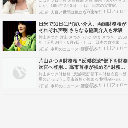
にほんブログ村 宮崎麗果 宮崎 麗果（みやざき れ
いか、1988年2月3日 - ）は、日本の実業家。長
野県諏訪市出生、東京都世田谷区出身。3度の結
5日前
人目と世間は気になります。
婚歴があり、実子は5人。父親は政治家（元参議
院議員）の白眞勲。両親は離婚しており、"宮
日米で31日に円買い介入、両国財務相が
崎"は母親の姓である。 母親が里帰り出産をし
それぞれ声明 さらなる協調介入も示唆
た…
片山さつき 片山 さつき（かたやま さつき、1959
年〈昭和34年〉5月9日 - ）は、日本の政治家、大
蔵・財務官僚、実業家、行政書士。自由民主党所
6日前
令和のニュース･話題など
属の参議院議員（3期）、財務大臣（第25-26
代）、内閣府特命担当大臣（金融）、租税特別措
片山さつき財務相 “反減税派”部下を財務
置・補助金見直し担当大臣。旧姓は、朝長（…
次官へ登用… 高市首相が強める“財務省
への不信感” 『私をのけ者にして反乱す
片山さつき財務相 “反減税派”部下を財務次官へ登
る気なのか』
用のいっぽう…高市首相が強める“財務省への不
信感”の中身 …結果的に、宇波氏が財務次官に昇
7日前
令和のニュース･話題など
格。青木氏は国税庁長官、坂本氏は主計局長とす
る人事が片山さつき財務相から発表されました。
宇波氏は主計局企画官だった片山さんの下で主計
官補… …