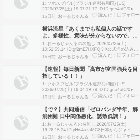
レ発狂して反中デモ開始
1: ソホスブビル(ブラジル連邦共和国) [US]
2026/07/25(土) 19:07:21.77 ID:ID:gno4ufC/0●習
近平政権が日本への渡航自粛を呼びかけ、大勢の
15日前
おーるじゃんる
中国人観光客が韓国に向かっている。インバウン
ド旅行者によるクレジットカード消費額は月間記
横浜流星「あくまでも私個人の話です
録を更新し…
よ。多様性、意味が分からないので。は
い、以上。」
1: おーるじゃんるの名無し 2026/07/25(土)
19:52:59.14 ID:gf2mE7HXFQ※X公式埋め込みの
ため、環境によって表示に時間がかかる場合があ
15日前
おーるじゃんる
ります。横浜流星「あくまでも私個人の意見とし
て聞いてください。私はBLとか、そういうの興味
【速報】毎日新聞「高市が富国強兵を目
なくて。全然分かんな…
指している！！」
1: ソホスブビル(ブラジル連邦共和国) [US]
2026/07/25(土) 19:04:19.79 ID:ID:gno4ufC/0●高
市早苗内閣の支持率に陰りが目立ち始めた。高市
15日前
おーるじゃんる
首相は今年2月の衆院選で自民党を大勝に導いた
が、有権者が切望する物価高対策は先送りされ、
【で？】共同通信「ゼロパンダ半年、解
半年もたた…
消困難 日中関係悪化、誘致低調！」
1: おーるじゃんるの名無し 2026/07/25(土)
19:28:15.24 ID:yHw4uzaMG8日本からジャイア
ントパンダが姿を消して27日で半年になる。パン
15日前
おーるじゃんる