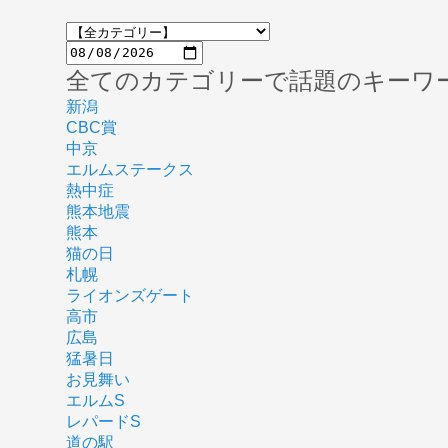
全てのカテゴリーで話題のキーワ
新潟
CBC賞
中京
エルムステークス
熱中症
熊本地震
熊本
猫の日
札幌
ライオンズゲート
高市
広島
猛暑日
お見舞い
エルムS
レパードS
道の駅