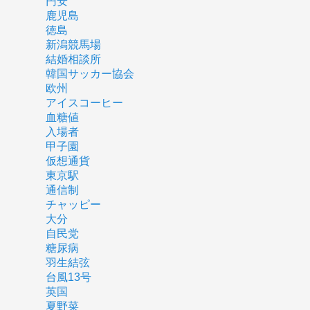
円安
鹿児島
徳島
新潟競馬場
結婚相談所
韓国サッカー協会
欧州
アイスコーヒー
血糖値
入場者
甲子園
仮想通貨
東京駅
通信制
チャッピー
大分
自民党
糖尿病
羽生結弦
台風13号
英国
夏野菜