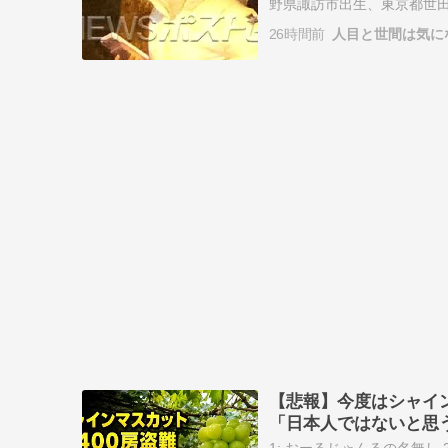
野県諏訪市出生、東京都世田
院議員）の白眞勲。両親は離
26時間前
人目と世間は気に
【悲報】今度はシャイン
「日本人ではないと思
1: おーるじゃんるの名無し 2026