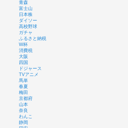
青森
富士山
日本株
ダイソー
高校野球
ガチャ
ふるさと納税
W杯
消費税
大阪
四国
ドジャース
TVアニメ
馬単
春夏
梅田
京都府
山本
奈良
わんこ
静岡