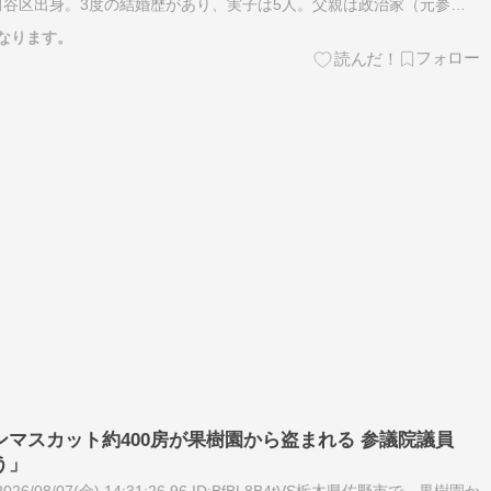
谷区出身。3度の結婚歴があり、実子は5人。父親は政治家（元参議
婚しており、"宮崎"は母親の姓である。 母親が里帰り出産をした…
なります。
マスカット約400房が果樹園から盗まれる 参議院議員
う」
/08/07(金) 14:31:26.96 ID:BfBL8B4tVS栃木県佐野市で、果樹園か