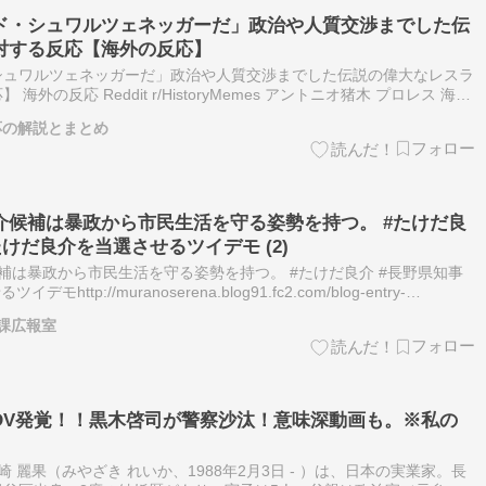
ド・シュワルツェネッガーだ」政治や人質交渉までした伝
対する反応【海外の反応】
シュワルツェネッガーだ」政治や人質交渉までした伝説の偉大なレスラ
外の反応 Reddit r/HistoryMemes アントニオ猪木 プロレス 海外
ワルツェネッガーだ」政治や人質交渉までした伝説の偉…
応の解説とまとめ
介候補は暴政から市民生活を守る姿勢を持つ。 #たけだ良
たけだ良介を当選させるツイデモ (2)
補は暴政から市民生活を守る姿勢を持つ。 #たけだ良介 #長野県知事
tp://muranoserena.blog91.fc2.com/blog-entry-
:00この…
課広報室
DV発覚！！黒木啓司が警察沙汰！意味深動画も。※私の
 麗果（みやざき れいか、1988年2月3日 - ）は、日本の実業家。長