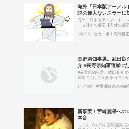
海外「日本版アーノル
説の偉大なレスラーに
海外「日本版アーノルド・
ーに対する反応【海外の反応】 海
「日本版アーノルド・シュ
5時間前
セカニポ！海外反
長野県知事選。武田良
介 #長野県知事選挙 #
■長野県知事選。武田良介候
選挙 #たけだ良介を当選させるツイデモht
11913.html2026/08/05 23
14時間前
村野瀬玲奈の秘書
新事実！宮崎麗果への
本音
にほんブログ村 宮崎麗果 宮崎