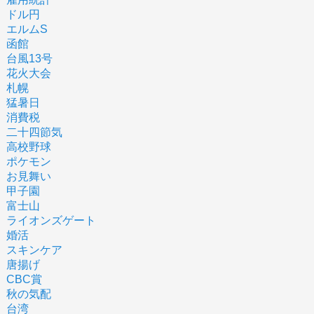
ドル円
エルムS
函館
台風13号
花火大会
札幌
猛暑日
消費税
二十四節気
高校野球
ポケモン
お見舞い
甲子園
富士山
ライオンズゲート
婚活
スキンケア
唐揚げ
CBC賞
秋の気配
台湾