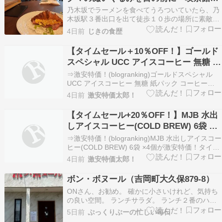
BleuMontagne」
乃木坂でラーメンを食べてうろついていたら、乃
木坂駅３番出口を出て徒歩１０歩の場所に素敵な
お店を見つけた。1900年前後の洋館をイメージし
4日前
じきの食歴
た外観・内装に、アンティーク家具や食器類を揃
えた喫茶店「喫茶館BleuMontagne」。調べてみ
【タイムセール＋10％OFF！】ゴールド
たら、オープンは2023年と喫茶店としてはわ…
スペシャル UCC アイスコーヒー 無糖 紙
パック コーヒー 1000ml×12本が激安特
⇒激安特価！(blogranking)ゴールドスペシャル
価！
UCC アイスコーヒー 無糖 紙パック コーヒー
1000ml×12本が激安特価！タイムセールにて激安
4日前
激安特価太郎！
特価 3000円！さらに10％OFFクーポン！定期便
で追加割引！●楽天市場で同じアイテムを探す
【タイムセール+20％OFF！】MJB 水出
●Yahoo!ショッピング…
しアイスコーヒー(COLD BREW) 6袋 ×4
個が激安特価！
⇒激安特価！(blogranking)MJB 水出しアイスコー
ヒー(COLD BREW) 6袋 ×4個が激安特価！タイム
セールにて激安特価 1508円！さらに20％OFFク
4日前
激安特価太郎！
ーポン！●楽天市場で同じアイテムを探す●Yahoo!
ショッピングで同じアイテムを探す ●他の特価品
ボン・ボヌール（吉岡町大久保879-8）
を探す(ブ…
ONさん、お勧め。 確かに小さいけれど、気持ち
の良い空間。 ランチサラダ。 ランチ２番のハン
バーグ。ソースは和風にしたよ。もちろんハンバ
5日前
ぷっくりぶーの忙しい毎日
ーグもおいしいのだが、焼野菜が美味しい。 デザ