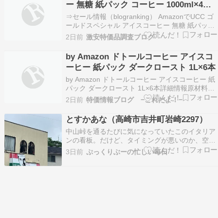
ー 無糖 紙パック コーヒー 1000ml×4本
847円
⇒セール情報（blogranking） AmazonでUCC ゴ
ールドスペシャル アイスコーヒー 無糖 紙パック
コーヒー 1000ml×4本が激安特価。リンク先のク
2日前
激安特価品調査ブログ
ーポンで割引。※対象者限定⇒他の特価品を探す
（blogranking）
by Amazon ドトールコーヒー アイスコ
ーヒー 紙パック ダークロースト 1L×6本
by Amazon ドトールコーヒー アイスコーヒー 紙
パック ダークロースト 1L×6本詳細情報原材料：
コーヒー（国内製造）商品サイズ(高さx奥行x
2日前
特価情報ブログ −これだよ！−
幅):15cm×24cm×23cm商品タイプ:紙パック商品
紹介:選任焙煎師による徹底した品質管理の下、豆
とすかあな（高崎市吉井町岩崎2297）
本来の味わいを引き出した香…
中山峠を通るたびに気になっていたこのイタリア
ンの看板。だけど、タイミングが悪いのか、空い
ているのを見たことがない。この日はまさにラン
3日前
ぷっくりぶーの忙しい毎日
チタイム。車びっしり。やっぱり時間が合わなか
ったのねえ～。 プラス３００円か３５０円でサラ
ダドリンクセット。 サラダが・・・古き良き時代
を感じる。…