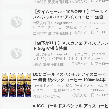
1000ml×12本が激安特価！タイムセールにて激安
18時間前
激安特価太郎！
特価 3000円！さらに10％OFFクーポン！定期便
で追加割引！●楽天市場で同じアイテムを探す
【タイムセール＋10％OFF！】ゴールド
●Yahoo!ショッピング…
スペシャル UCC アイスコーヒー 無糖 紙
パック コーヒー 1000ml×12本が激安特
⇒激安特価！(blogranking) ゴールドスペシャル
価！
UCC アイスコーヒー 無糖 紙パック コーヒー
1000ml×12本が激安特価！ タイムセールにて激
22時間前
激安特価太郎！
安特価 3000円！さらに10％OFFクーポン！定期
便で追加割引！●楽天市場で同じアイテムを探す
【値下がり！】ネスカフェ アイスブレン
●Yahoo!ショッピ…
ド 80g が激安特価！
⇒激安特価！(blogranking)ネスカフェ アイスブレ
ンド 80g 【 40杯分 】【 瓶 】【 アイスコーヒー
】【 ブラックコーヒー 】【 インスタント 】が激
2日前
激安特価太郎！
安特価！872円！（記事作成時点の価格）定期便
で追加割引！※タイトルの価格は定期便おトク便
UCC ゴールドスペシャル アイスコーヒ
で購入時の価格です。…
ー 無糖 紙パック コーヒー 1000ml×4本
ゴールドスペシャル UCC ゴールドスペシャル ア
イスコーヒー 無糖 紙パック コーヒー 1000ml×4
本 食品・飲料・お酒 ゴールドスペシャル UCC ゴ
2日前
にゃごぞん
ールドスペシャル アイスコーヒー 無糖 紙パック
コーヒー 1000ml×4本 食品・飲料・お酒 Amazon
■UCC ゴールドスペシャル アイスコーヒ
の情報 過…