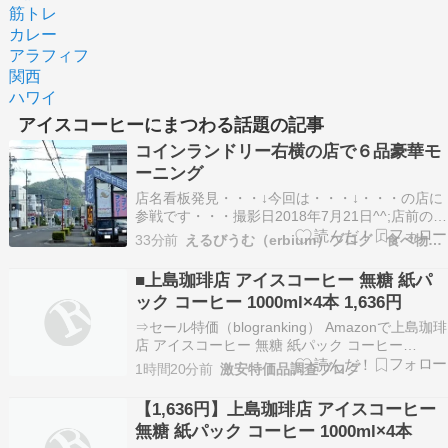
筋トレ
カレー
アラフィフ
関西
ハワイ
アイスコーヒーにまつわる話題の記事
コインランドリー右横の店で６品豪華モ
ーニング
店名看板発見・・・↓今回は・・・↓・・・の店に
参戦です・・・撮影日2018年7月21日^^;店前のモ
ーニング看板・・・↓店内図・・・↓店内のモーニ
33分前
えるびうむ（erbium）ブログ「食べ物編」
ングメニュー・・・↓注文は・・・↓・・・アイス
コーヒー（当時価格４００円）＋モーニングサー
■上島珈琲店 アイスコーヒー 無糖 紙パ
ビスＤ（追加料金なし）まずはアイスコーヒー
ック コーヒー 1000ml×4本 1,636円
さ…
⇒セール特価（blogranking） Amazonで上島珈琲
店 アイスコーヒー 無糖 紙パック コーヒー
1000ml×4本が激安特価。定期便適用。購入後い
1時間20分前
激安特価品調査ブログ
つでもキャンセル可能。↓リンク先の10％OFFF
クーポンで割引。⇒他の特価品を探す
【1,636円】上島珈琲店 アイスコーヒー
（blogranking）
無糖 紙パック コーヒー 1000ml×4本