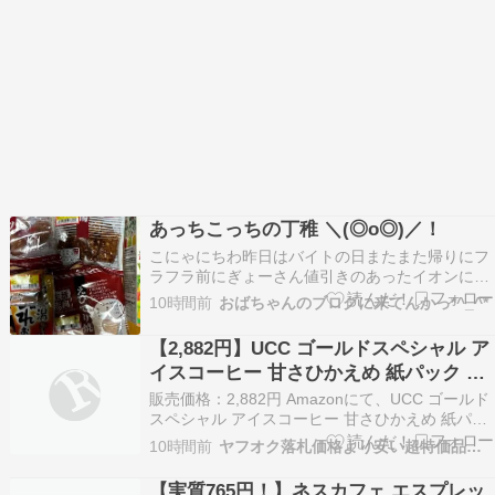
あっちこっちの丁稚 ＼(◎o◎)／！
こにゃにちわ昨日はバイトの日またまた帰りにフ
ラフラ前にぎょーさん値引きのあったイオンに行
ってみたなんもありませんやんか夕方とはいえわ
10時間前
おばちゃんのブログに来てんかっ*^_^*
ざわざこのくそ暑い中☀️駐車場????️に停めて行っ
たけどあきません次はクスリのアオキへここは30
【2,882円】UCC ゴールドスペシャル ア
パー引きだったけどお菓子、野菜ジュース、くり
イスコーヒー 甘さひかえめ 紙パック コ
のず…
ーヒー 1000ml×12本
販売価格：2,882円 Amazonにて、UCC ゴールド
スペシャル アイスコーヒー 甘さひかえめ 紙パッ
ク コーヒー 1000ml×12本が特価販売中です。記
10時間前
ヤフオク落札価格より安い超特価品情報
事作成時点の情報です。 定期オトク便（いつでも
キャンセルできます）を選択後、商品ページ価格
【実質765円！】ネスカフェ エスプレッ