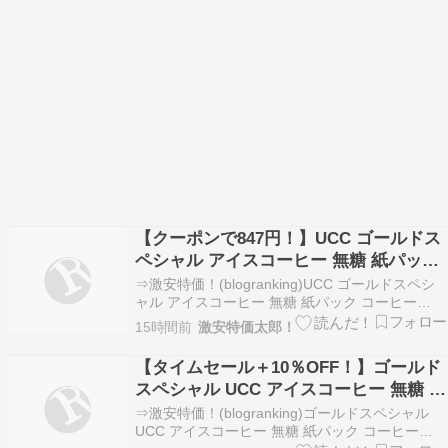
【クーポンで847円！】UCC ゴールドス
ペシャル アイスコーヒー 無糖 紙パック
コーヒー 1000ml×4本が激安特価！
⇒激安特価！(blogranking)UCC ゴールドスペシ
ャル アイスコーヒー 無糖 紙パック コーヒー
1000ml×4本が激安特価！941円！さらに
15時間前
激安特価太郎！
10％OFFクーポン！（記事作成時点の価格）定期
便で追加割引！※タイトルの価格は定期便おトク
【タイムセール＋10％OFF！】ゴールド
便で購入時の価格です。※プライム会…
スペシャル UCC アイスコーヒー 無糖 紙
パック コーヒー 1000ml×12本が激安特
⇒激安特価！(blogranking)ゴールドスペシャル
価！
UCC アイスコーヒー 無糖 紙パック コーヒー