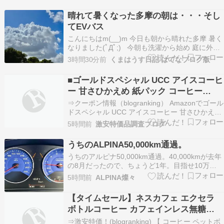
10％OFFクーポン！（記事作成時点の価格） 定
期便で追加割引！ ※タイトルの価格は定期便おト
晴れて暑くなった多摩の朝は・・・そし
ク便で購入時の価格です。※プ…
てEVバス
こんにちはm(__)m 今日も朝から晴れた多摩 暑く
なりました(ﾟДﾟ;) 今朝も洗濯から始め 庭に外干
し 朝シャワーではあご以外のひげを剃り バイク
3時間30分前
くまはうす日記 はてなブログ版
で移動開局('ω')ノ まずはいつものスーパーへ 朝
のものを非常用？にどん兵衛を買っておき 続い
■ゴールドスペシャル UCC アイスコーヒ
て 多摩南野交差点のセ…
ー 甘さひかえめ 紙パック コーヒー
1000ml×12本 2,882円
⇒クーポン情報（blogranking） Amazonでゴール
ドスペシャル UCC アイスコーヒー 甘さひかえめ
紙パック コーヒー 1000ml×12本が激安特価。定
5時間前
激安特価品調査ブログ
期便適用。購入後いつでもキャンセル可能。↓リ
ンク先の10％OFFFクーポンで割引。⇒他の特価
うちのALPINA50,000km通過。
品を探す（blogr…
うちのアルピナ50,000km通過。40,000kmが去年
の8月だったので、ちょうど1年。目指せ10万
km。春から気楽な感じになったので、ペースも
5時間前
ALPINA燦々
上がってきてます。12ヶ月点検も終わったので、
十分に乗りたいところです。夏らしい天気です
【タイムセール】ネスカフェ エクセラ
が、山の方走ってると雨にも遭遇しました。今日
ボトルコーヒー カフェインレス無糖
は…
900ml×12本が激安特価！
⇒激安特価！(blogranking) 【 コーヒー ペットボ