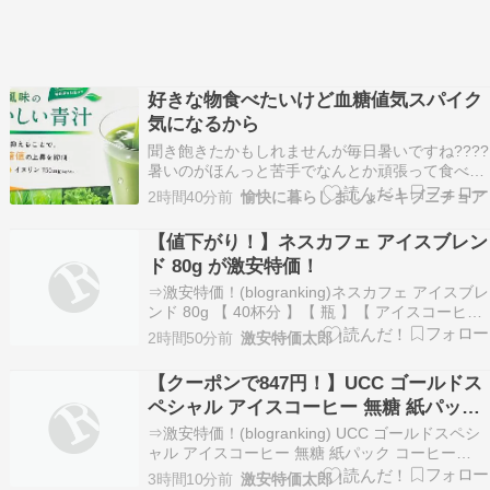
好きな物食べたいけど血糖値気スパイク
気になるから
聞き飽きたかもしれませんが毎日暑いですね????
暑いのがほんっと苦手でなんとか頑張って食べて
いる物はアイスコーヒーとパン????生姜たっぷり
2時間40分前
愉快に暮らしましょ〜キブニチョア
そうめんタンパク質取らなきゃ????でゆで卵あと
は・・・栄養ドリンクそりゃあ夏バテするよねた
【値下がり！】ネスカフェ アイスブレン
っぷり野菜なんて、ほど遠いだから頼ってます
ド 80g が激安特価！
お…
⇒激安特価！(blogranking)ネスカフェ アイスブレ
ンド 80g 【 40杯分 】【 瓶 】【 アイスコーヒー
】【 ブラックコーヒー 】【 インスタント 】が激
2時間50分前
激安特価太郎！
安特価！872円！（記事作成時点の価格）定期便
で追加割引！※タイトルの価格は定期便おトク便
【クーポンで847円！】UCC ゴールドス
で購入時の価格です。…
ペシャル アイスコーヒー 無糖 紙パック
コーヒー 1000ml×4本が激安特価！
⇒激安特価！(blogranking) UCC ゴールドスペシ
ャル アイスコーヒー 無糖 紙パック コーヒー
1000ml×4本が激安特価！ 941円！さらに
3時間10分前
激安特価太郎！