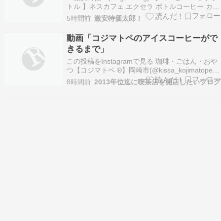
トル 】ネスカフェ エクセラ ボトルコーヒー カフ
ェインレス無糖 900ml×12本,アイスコーヒー,ブ
5時間前
激安特価太郎！
ラックコーヒー,デカフェが激安特価！ タイムセ
ールにて激安特価 1844円！定期便で追加割引！●
動画「コジマトペのアイスコーヒーがで
楽天市場で同じアイ…
きるまで」
この投稿をInstagramで見る 珈琲・ごはん・おや
つ【コジマトペ ®】岡崎市(@kissa_kojimatope)
がシェアした投稿
8時間前
2013年位迄に喫茶店を開店したいブログ