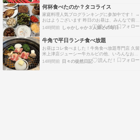
ヒーも買いました滑らかなプリンで美味しかった
何杯食べたのか？タコライス
そしてその後向かったのはこちらも山口県の名所
家庭料理人気ブログランキングに参加中です！ →
である「元乃隅…
おはようございます 昨日のお昼は、みんなで前日
のカレーライスをいただきました あまりにバタバ
14時間前
しゃかしゃか３人娘との毎日
タで、画像はありません で、おやつは電子レンジ
で作るポップコーンを… 大人は、アイスコーヒー
牛角で平日ランチ食べ放題
の用意をしました！ 夕飯は、タコライスと決めて
お昼はコレ食べました！牛角食べ放題専門店 久留
い…
米上津店ジューシー牛カルビの他、いろんなお肉
が食べ放題。牛角で平日ランチ食べ放題まだまだ
14時間前
日々の徒然日記
時間はあるぞ。追加注文だー。大好きなエリンギ
の食べ放題は嬉しい。ごまねぎ塩ラーメンもね。
デザートは牛角アイスとバニラアイス。食べたの
は、ランチお気…