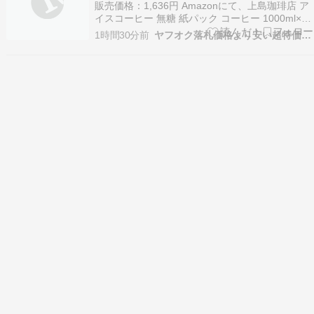
販売価格：1,636円 Amazonにて、上島珈琲店 ア
イスコーヒー 無糖 紙パック コーヒー 1000ml×4
本が特価販売中です。参考価格は2,022円になり
1時間30分前
ヤフオク落札価格より安い超特価品情報
ます。記事作成時点の情報です。 定期オトク便
（いつでもキャンセルできます）を選択後、商品
ページ価格下にある10%OFFキ…