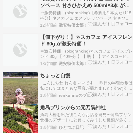
下にある10%OFFキャンペー…
ソベース 甘さひかえめ 500ml×3本 が激
安特価！
⇒激安特価！(blogranking)【希釈用/1本あたり15
杯分】ネスカフェ エスプレッソベース 甘さひか
えめ 500ml×3本 【 微糖 】【 アイスコーヒー 】
12時間前
激安特価太郎！
【 カフェラテ/カフェオレ 】が激安特価！1059
円！さらに241ポイント還元！（記事作成時点の
【値下がり！】ネスカフェ アイスブレン
価格）定期便で追加…
ド 80g が激安特価！
⇒激安特価！(blogranking)ネスカフェ アイスブレ
ンド 80g 【 40杯分 】【 瓶 】【 アイスコーヒー
】【 ブラックコーヒー 】【 インスタント 】が激
13時間前
激安特価太郎！
安特価！872円！（記事作成時点の価格）定期便
で追加割引！※タイトルの価格は定期便おトク便
ちょっと自慢
で購入時の価格です。…
こんにちわ れん君ママです 昨日の早朝散歩は
私にしてはまともな写真が撮れました( ✌︎'ω')✌︎
フタリとも良い顔してるでしょう 暗すぎなかっ
13時間前
renkunnoのブログ
ただけ、とも言えますがσ^_^; 本当はぐちゃぐ
ちゃで何が何だかわからない写真が 恐ろしく沢山
角島プリンからの元乃隅神社
ありますが そ…
角島大橋を出た後こんなお店を発見〜角島プリン
食後のデザートにと買ってみました種類が多くち
ょっと迷ったけどそういう場合はたいていおスス
13時間前
ひとつぶ日記
メって書いてあるのを選んじゃう私はアイスコー