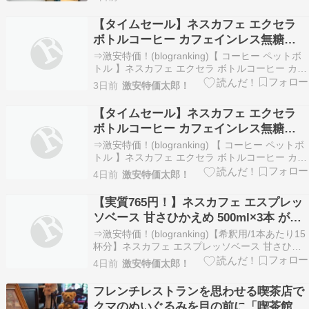
潔。 廊下も明るく、部屋のカードキーでセキュリ
ティもしっかりしています。 部屋はシングルです
【タイムセール】ネスカフェ エクセラ
が、・ベッドは広め・デスクとテレビ完備・冷蔵
ボトルコーヒー カフェインレス無糖
庫付き・…
900ml×12本が激安特価！
⇒激安特価！(blogranking)【 コーヒー ペットボ
トル 】ネスカフェ エクセラ ボトルコーヒー カフ
ェインレス無糖 900ml×12本,アイスコーヒー,ブ
3日前
激安特価太郎！
ラックコーヒー,デカフェが激安特価！タイムセー
ルにて激安特価 1844円！定期便で追加割引！●楽
【タイムセール】ネスカフェ エクセラ
天市場で同じアイテム…
ボトルコーヒー カフェインレス無糖
900ml×12本が激安特価！
⇒激安特価！(blogranking) 【 コーヒー ペットボ
トル 】ネスカフェ エクセラ ボトルコーヒー カフ
ェインレス無糖 900ml×12本,アイスコーヒー,ブ
4日前
激安特価太郎！
ラックコーヒー,デカフェが激安特価！ タイムセ
ールにて激安特価 1844円！定期便で追加割引！●
【実質765円！】ネスカフェ エスプレッ
楽天市場で同じアイ…
ソベース 甘さひかえめ 500ml×3本 が激
安特価！
⇒激安特価！(blogranking)【希釈用/1本あたり15
杯分】ネスカフェ エスプレッソベース 甘さひか
えめ 500ml×3本 【 微糖 】【 アイスコーヒー 】
4日前
激安特価太郎！
【 カフェラテ/カフェオレ 】が激安特価！1059
円！さらに241ポイント還元！（記事作成時点の
フレンチレストランを思わせる喫茶店で
価格）定期便で追加…
クマのぬいぐるみを目の前に「喫茶館