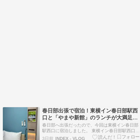
春日部出張で宿泊！東横イン春日部駅西
口と「やまや新館」のランチが大満足で
した
春日部へ出張だったので、今回は東横イン春日部
駅西口に宿泊しました。 東横イン春日部駅西口に
宿泊 チェックインはスムーズで、館内はとても清
3日前
INDEX - VLOG