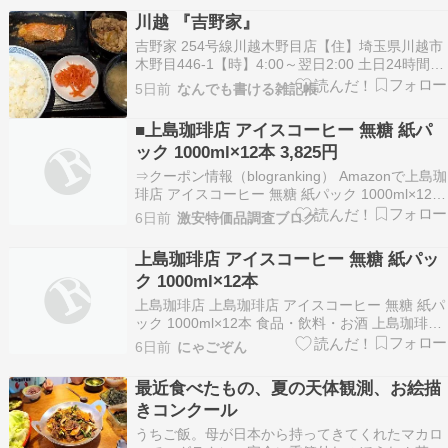
川越 『吉野家』
吉野家 254号線川越木野目店【住】埼玉県川越市
木野目446-1【時】4:00～翌日2:00 土日24時間営
業【休】無休吉野家HP 『ランチ』で利用 紹介28
5日前
なんでも書ける雑記帳
回目（前回のブログ） ※チェーン店トータル日曜
日 8月に入って最初の日曜日。今日も猛暑日で
■上島珈琲店 アイスコーヒー 無糖 紙パ
す。スマホゲームの「ドラゴンク…
ック 1000ml×12本 3,825円
⇒クーポン情報（blogranking） Amazonで上島珈
琲店 アイスコーヒー 無糖 紙パック 1000ml×12本
が激安特価。定期便適用。購入後いつでもキャン
6日前
激安特価品調査ブログ
セル可能。↓リンク先の10％OFFFクーポンで割
引。8月2日までポイントアップキャンペーンが開
上島珈琲店 アイスコーヒー 無糖 紙パッ
催中。⇒他の特価品を探…
ク 1000ml×12本
上島珈琲店 上島珈琲店 アイスコーヒー 無糖 紙パ
ック 1000ml×12本 食品・飲料・お酒 上島珈琲店
上島珈琲店 アイスコーヒー 無糖 紙パック
6日前
にゃごぞん
1000ml×12本 食品・飲料・お酒 Amazonの情報
過去1か月で1000点以上購入されました 307個の
最近食べたもの、夏の天体観測、お絵描
評価で星 4.…
きコンクール
うちご飯。母が日本から持ってきてくれたマカロ