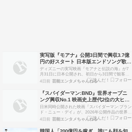
実写版『モアナ』公開3日間で興収3.7億
円の好スタート 日本版エンドソング歌唱
収録映像解禁
ディズニーの実写映画『モアナと伝説の海』が7
月31日に日本公開され、初日から3日間で観客動
員25万6644人、興行収入3億7000万円を記録した
4日前
芸能エンタメちゃんねる
ことがわかった。あわせて、日本版エンドソング
を歌う屋比久知奈(アニメーション版モアナ役)、
『スパイダーマン:BND』世界オープニ
ME:IのTSUZUMI(実写版モアナ役)、…
ング興収No.1 映画史上歴代2位の大ヒッ
トスタート
日米同時公開された映画『スパイダーマン:ブラン
ド・ニュー・デイ』が、2026年公開作品の世界オ
ープニング興行収入No.1、映画史上歴代2位の大
4日前
芸能エンタメちゃんねる
記録を樹立。日本でも初日興行収入・動員ともに
2026年公開洋画No.1を記録したほか、歴代『ス
韓国人「200億円を稼ぎ、誰にも顔を知