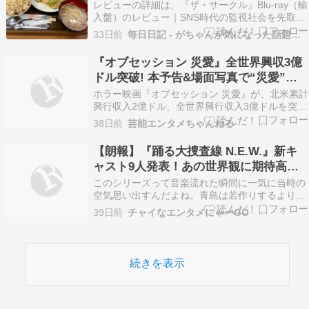
レビューの詳細は、『ザ・サークル』Blu-ray（輸
入盤）のレビュー｜SNS時代の監視社会を先取り
したディストピア・サスペンス【SDR / dts-HD
33日前
毎日日記 - がちゃんが気になった話題を書き散らす
MA】を参照のこと。 この映画はちょうど10年前
に制作されたものである。原作小説があって、そ
『オブセッション 災愛』全世界興収3億
れの映画化ということである。10…
ドル突破! 本予告&場面写真で“災愛”の
恐怖が明らかに
ホラー映画『オブセッション 災愛』が、北米累計
興行収入2億ドル、全世界興行収入3億ドルを突破
する大ヒットを記録。あわせて、本予告編と場面
38日前
芸能エンタメちゃんねる
写真が公開された。 続きを読む ≫ オブセッショ
ン災愛 ホラー 映画 映画
【朗報】『踊る大捜査線 N.E.W.』新キ
ャスト9人発表！あの世界観に期待高ま
る
このシリーズって音楽流れた瞬間に一気に当時の
空気思い出すんだよね。青島は若作りするより今
の年齢をそのまま見せたほうが圧倒的にカッコい
39日前
チャイなエンタメにゃーGO
い。変に今風へ寄せすぎず、あの雰囲気を残して
くれたらそれだけで満足だわ。＜関連する記事＞
何も変わらぬ懐かしさ…映画『踊る大捜査線
N.E.W.』最…
続きを表示