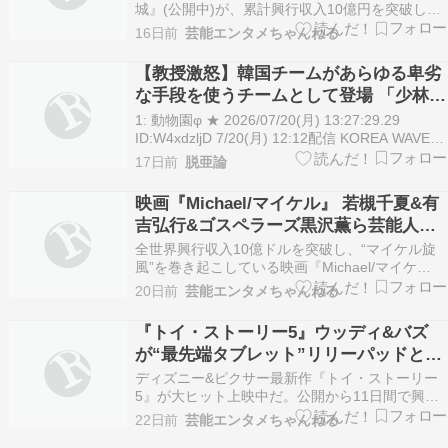
城』(公開中)が、累計興行収入10億円を突破し
た。公開から約4週間、7月20日時点で、動員75
16日前
芸能エンタメちゃんねる
万5848人、興行収入10億3546万8780円を記録。
黒沢監督作品として初の興収10億円突破を果た
【教授激怒】韓国チームがあらゆる卑劣
し、『クリーピー 偽りの隣人』(興収6.3…
な手段を使うチームとして登場 「少林サ
ッカー」続編がメガヒットも韓国で大炎
1: 動物園φ ★ 2026/07/20(月) 13:27:29.29
上
ID:W4xdzljD 7/20(月) 12:12配信 KOREA WAVE
【07月20日 KOREA WAVE】中国の俳優・映画監
17日前
脱亜論
督、周星馳氏が手がけた映画「少林サッカー」の
続編「功夫女足（カンフーサッカ…
映画『Michael/マイケル』 若槻千夏&有
吉弘行&ゴスペラーズ黒沢薫ら芸能人た
ちも熱狂 田村淳は娘と鑑賞
全世界興行収入10億ドルを突破し、“マイケル旋
風”を巻き起こしている映画『Michael/マイケ
ル』。公開後、劇場には多くの観客が詰めかける
20日前
芸能エンタメちゃんねる
なか、その熱は芸能界にも広がっている。アーテ
ィスト、俳優、お笑い芸人、タレント、クリエイ
『トイ・ストーリー5』ウッディ&バズ
ターなど、ジャンルを超えた多くの著名人がプラ
が“最先端タブレット”リリーパッドと対
イベー…
決【本編映像】
ディズニー&ピクサー最新作『トイ・ストーリー
5』が大ヒット上映中だ。公開から11日間で興行
収入50億円を突破し、ディズニー史上最速記録を
22日前
芸能エンタメちゃんねる
樹立。このたび、ウッディとバズが新キャラクタ