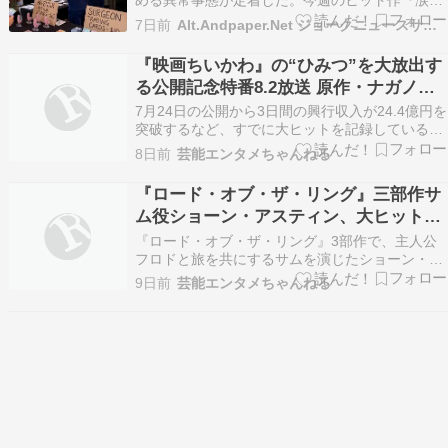
める異常事態が定着した。今週のヒット作『涙の
盲腸』では、執刀医がメスを入れる瞬間に照明を
7日前
Alt.Andpaper.Net ジョークニュースサイト
落とす演出が「エモい」と絶賛され、アクション
大作を抑え興行収入1位を記録。上映後のグッズ
『映画ちいかわ』の“ひみつ”を大放出す
売り場では「摘出部位アクリルスタンド」が完売
る公開記念特番8.2放送 原作・ナガノの
し、スター医師は…
イチオシ名シーンも初公開
7月24日の公開から3日間の興行収入が24.4億円を
突破するなど、すでに大ヒットを記録している
『映画ちいかわ 人魚の島のひみつ』。このたび、
8日前
芸能エンタメちゃんねる
本作の公開を記念し、8月2日17時よりフジテレビ
にて『映画ちいかわ 人魚の島のひみつ』公開記念
『ロード・オブ・ザ・リング』三部作サ
特番「ちいかわ」のひみつ大放出スペシャル!の…
ム役ショーン・アスティン、大ヒットも
ギャラが安すぎて自宅を売却
『ロード・オブ・ザ・リング』3部作で、主人公
フロドと旅を共にするサムを演じたショーン・ア
スティン。シリーズは3本合計で29億ドル超もの
9日前
芸能エンタメちゃんねる
世界興行収入を記録したが、ギャラがあまりにも
安かったため、映画が大ヒットする最中に自宅を
売却するハメになったという。 続きを読む ≫ ロ
ードオブ…