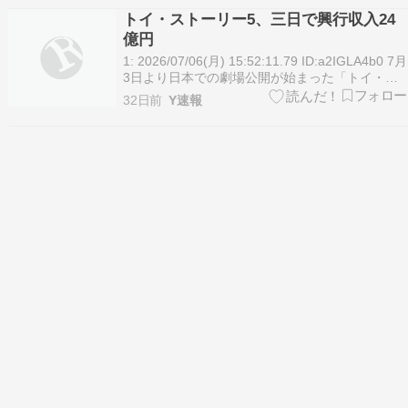
大作の苦戦が伝えられる一方で、アニメ作品は安
トイ・ストーリー5、三日で興行収入24
定した興行収入を稼ぎ出し、特に話題性の高い作
億円
品は社…
1: 2026/07/06(月) 15:52:11.79 ID:a2IGLA4b0 7月
3日より日本での劇場公開が始まった「トイ・ス
トーリー５」。同作の日本公開初週末3日間の動
32日前
Y速報
員数が164万人、興行収入が24億1510万円を記
録。週末興行収入と動員数ランキングともに1位
となり、…