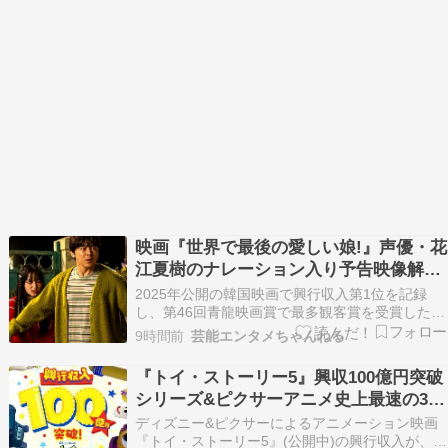
2027年はじめにも撮影を開始する予定だと…
映画『世界で最後の愛しい娘!』声優・花
江夏樹のナレーション入り予告映像解禁
「あふれ出る温かさに涙が止まらない!」
2025年公開の韓国映画で興行収入第1位を記録
し、第46回青龍映画賞で最多観客賞を受賞した映
画『世界で最後の愛しい娘!』(11月13日公開)よ
9時間前
芸能エンタメちゃんねる
り、声優・花江夏樹のナレーション入り予告映像
&コメントが解禁。併せて場面写真9点が到着し
『トイ・ストーリー5』興収100億円突破
た。 続きを読む ≫ チョジョンソク イジョンウ…
シリーズ&ピクサーアニメ史上最速の34
日目で達成
ディズニー&ピクサーによるアニメーション映画
『トイ・ストーリー5』(公開中)の興行収入が、