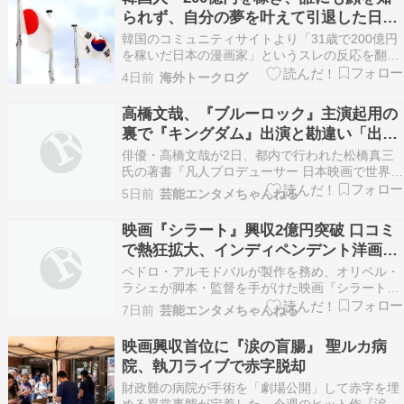
パイダーマン』シリーズ最高の初日興行収入を…
られず、自分の夢を叶えて引退した日本
の伝説の漫画家がこちら…（ﾌﾞﾙﾌﾞﾙ」＝
韓国のコミュニティサイトより「31歳で200億円
韓国の反応
を稼いだ日本の漫画家」というスレの反応を翻訳
して紹介します。 31歳で200億円を稼いだ日本の
4日前
海外トークログ
漫画家 『鬼滅の刃』作者、31歳で「200億円」を
稼いで引退 世界的な社会現象を巻き起こした漫画
高橋文哉、『ブルーロック』主演起用の
『鬼滅の刃』の作者・吾峠呼世晴が、31歳と…
裏で『キングダム』出演と勘違い「出る
気満々だった」
俳優・高橋文哉が2日、都内で行われた松橋真三
氏の著書『凡人プロデューサー 日本映画で世界を
変える!』発売記念記者会見に登壇した。『キング
5日前
芸能エンタメちゃんねる
ダム』『国宝』など累計興行収入1000億円超えす
る作品たちを手掛けたプロデューサー・松橋氏
映画『シラート』興収2億円突破 口コミ
と、最新作『ブルーロック』主演の高橋がトーク
で熱狂拡大、インディペンデント洋画と
セッショ…
して異例のヒット
ペドロ・アルモドバルが製作を務め、オリベル・
ラシェが脚本・監督を手がけた映画『シラート』
が、インディペンデント洋画としては異例となる
7日前
芸能エンタメちゃんねる
興行収入2億円を突破した。 続きを読む ≫ シラ
ート ペドロアルモドバル 映画 映画
映画興収首位に『涙の盲腸』 聖ルカ病
院、執刀ライブで赤字脱却
財政難の病院が手術を「劇場公開」して赤字を埋