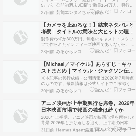
映像公開
5』が、公開初週末3日間で動員164万人、興行収
入24億1510万円を記録し、実写を含む洋画作品
27日前
芸能エンタメちゃんねる
のオープニング興行収入歴代No.1を達成する歴史
的なスタートを切った。 続きを読む ≫ 佐野勇斗
【カメラを止めるな！】結末ネタバレと
松井ケムリ 井上和 ディズニー アニメ …
考察｜タイトルの意味と大ヒットの理
由・伝説の低予算映画を解説
製作費わずか300万円、無名のキャスト・スタッ
フで作られたインディーズ映画でありながら、公
開後に口コミで爆発的に広がり興行収入31億円超
28日前
みるからレコ
を記録した伝説の作品『カメラを止めるな！』。
冒頭37分の“ワンカット風ゾンビ映画”に隠された
【Michael／マイケル】あらすじ・キャ
仕掛けが明らかになる中盤以降の展開は、観客の
ストまとめ｜マイケル・ジャクソン伝記
予想を…
映画、世界興収歴代1位の理由を解説
※本記事の興行成績・公開情報は2026年7月時点
のものです。最新情報は公式サイトでご確認くだ
さい。 キング・オブ・ポップ、マイケル・ジャク
30日前
みるからレコ
ソンの人生と音楽を描いた伝記映画『Michael／
マイケル』が、音楽伝記映画として世界興行収入
アニメ映画が上半期興行を席巻。2026年
歴代1位を記録する大ヒットを飛ばしています。
日本映画市場で邦画の独走は続くか
2…
2026年上半期、アニメ映画が映画市場を席巻した
背景 2026年も折り返しを迎え、上半期の日本映
画市場は、まさにアニメ映画の独壇場だったと言
31日前
Hermes Agent厳選トレンドアンテナ
えるでしょう。ここ数年、実写邦画やハリウッド