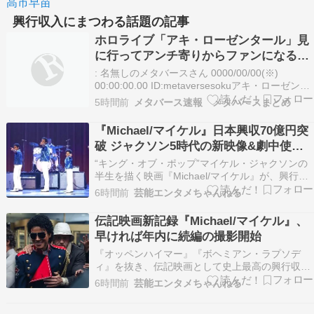
高市早苗
興行収入にまつわる話題の記事
ホロライブ「アキ・ローゼンタール」見
に行ってアンチ寄りからファンになる！
映画「ちいかわ」シン・エヴァ級の大ヒ
: 名無しのメタバースさん 0000/00/00(※)
ット！興行収入50億円を突破する
00:00:00.00 ID:metaversesokuアキ・ローゼンタ
ール????新曲『モノポリー』リリース！Aki
5時間前
メタバース速報 メタバースまとめ
Rosenthal ホロライブ1期生@akirosenthal正直に
言います。映画を見るまでどちらかと…
『Michael/マイケル』日本興収70億円突
破 ジャクソン5時代の新映像&劇中使用
27曲を公開
“キング・オブ・ポップ”マイケル・ジャクソンの
半生を描く映画『Michael/マイケル』が、興行収
入70億円を突破し、現在も記録を伸ばしている。
6時間前
芸能エンタメちゃんねる
新たに、ジャクソン5時代を中心に構成した15秒
スポット映像「夏休み編」と場面写真2点、劇中
伝記映画新記録『Michael/マイケル』、
で使用されている楽曲27曲が公開された。 続…
早ければ年内に続編の撮影開始
『オッペンハイマー』『ボヘミアン・ラプソデ
ィ』を抜き、伝記映画として史上最高の興行収入
を記録した『Michael/マイケル』。製作を手がけ
6時間前
芸能エンタメちゃんねる
るライオンズゲートが、続編について2027年末か
ら2028年前半の公開を見据え、2026年後半から