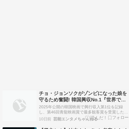
チョ・ジョンソクがゾンビになった娘を
守るため奮闘! 韓国興収No.1『世界で最
後の愛しい娘!』11.13公開
2025年公開の韓国映画で興行収入第1位を記録
し、第46回青龍映画賞で最多観客賞を受賞したヒ
ット作『My Daughter is a Zombie(英題)』が、邦
10日前
芸能エンタメちゃんねる
題『世界で最後の愛しい娘!』として11月13日よ
り全国公開されることが決定。あわせて、ポスタ