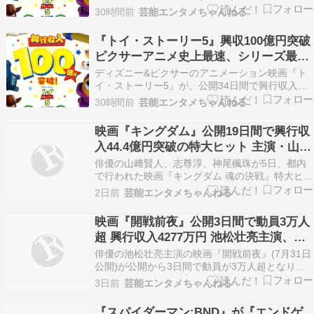
100億円を突破したことが6日に発表された。これ
30時間前
芸能エンタメちゃんねる
はピクサー・アニメーション史上最速だという。
続きを読む ≫ トイストーリー5 映画
『トイ・ストーリー5』興収100億円突破
ピクサーアニメ史上最速、シリーズ最高
記録も目前
ディズニー&ピクサーのアニメーション映画『ト
イ・ストーリー5』が、公開34日間で興行収入
100億円を突破した。ピクサー・アニメーション
30時間前
芸能エンタメちゃんねる
作品として史上最速の到達となる。 続きを読む
≫ ディズニー アニメ 洋画 映画
映画『キングダム』公開19日間で興行収
入44.4億円突破の特大ヒット 主演・山﨑
賢人「これからもどんどん愛を注いで」
俳優の山﨑賢人、志尊淳、神尾楓珠が5日、都内
で行われた映画『キングダム 魂の決戦』特大ヒッ
ト御礼舞台あいさつに登壇。全国351の映画館で
2日前
芸能エンタメちゃんねる
も生中継され、公開19日間で動員287万人、興行
収入44.4億円を突破する特大ヒットを、大勢のフ
映画『開戦前夜』公開3日間で動員3万人
ァンが見守る中で祝った。 続きを読む ≫ 山崎…
超 興行収入4277万円 池松壮亮主演、仲
野太賀出演
俳優の池松壮亮主演の映画『開戦前夜』(7月31日
公開)が公開から3日間で動員が3万人超となり、
興行収入が4277万円になったことが4日、発表さ
3日前
芸能エンタメちゃんねる
れた。 続きを読む ≫ 俳優 邦画 映画
『スパイダーマン:BND』が『エンドゲ