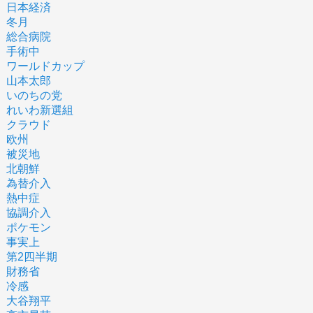
日本経済
冬月
総合病院
手術中
ワールドカップ
山本太郎
いのちの党
れいわ新選組
クラウド
欧州
被災地
北朝鮮
為替介入
熱中症
協調介入
ポケモン
事実上
第2四半期
財務省
冷感
大谷翔平