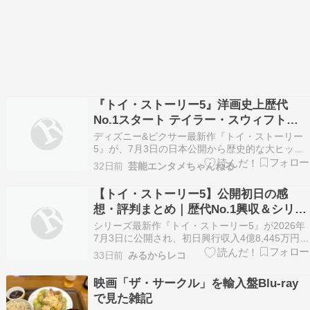
『トイ・ストーリー5』洋画史上歴代
No.1スタート テイラー・スウィフトの
特別映像も公開
ディズニー&ピクサー最新作『トイ・ストーリー
5』が、7月3日の日本公開から歴史的な大ヒット
スタートを切った。公開初週末3日間で動員164万
32日前
芸能エンタメちゃんねる
人、興行収入24億1510万円を記録し、洋画作品
のオープニング興行収入・動員ともに歴代No.1と
【トイ・ストーリー5】公開初日の感
なった。 続きを読む ≫ テイラースウィフト…
想・評判まとめ｜歴代No.1興収＆シリー
ズ最高評価で話題
シリーズ最新作『トイ・ストーリー5』が2026年
7月3日に公開され、初日興行収入4億8,445万円と
いう、ディズニー・ピクサーのアニメーション映
33日前
みるからレコ
画として歴代No.1のオープニング記録を樹立しま
した。Filmarksでもシリーズ最高となる4.2の評価
映画「ザ・サークル」を輸入盤Blu-ray
を獲得し、SNSでは「シリーズ…
で見た雑記