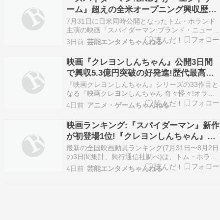
ーム』超えの全米オープニング興収歴代
No.1を達成
7月31日に日米同時公開となったトム・ホランド
主演の映画『スパイダーマン:ブランド・ニュー・
デイ』の全米での公開初日の興行収入が、約1億
3日前
芸能エンタメちゃんねる
6800万ドル(約263億円)を記録。公開3日間では興
行収入約3億6009万ドル(約576億円)を突破し、
映画『クレヨンしんちゃん』公開3日間
『アベンジャーズ/エンドゲーム』の記…
で興収5.3億円突破の好発進!歴代最高興
収の更新に期待
『映画クレヨンしんちゃん』シリーズの33作目と
なる『映画クレヨンしんちゃん 奇々怪々!オラの
妖怪バケ〜ション』(7月31日公開)の興収情報が
4日前
アニメ・ゲームちゃんねる
発表され、公開3日間で観客動員数44万人、興行
収入5.3億円を突破した。初日から …
映画ランキング:『スパイダーマン』新作
が初登場1位!『クレヨンしんちゃん』
『モアナと伝説の海』もランクイン
最新の全国映画動員ランキング(7月31日〜8月2日
の3日間集計、興行通信社調べ)は、トム・ホラン
ド主演のシリーズ第4弾『スパイダーマン:ブラン
4日前
芸能エンタメちゃんねる
ド・ニュー・デイ』が初登場1位を獲得した。初
日から3日間で観客動員97万3000人、興行収入15
億5900万円を記録。トム・ホランドが主…