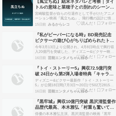
【風立ちぬ】結末ネタバレと考察｜タイ
ービジュアルが解禁された…
トルの意味と菜穂子との別れのシーンを
解説
宮崎駿監督が自らの引退作として手がけたアニメ
ーション映画『風立ちぬ』。飛行機の設計に情熱
を注ぐ青年・二郎が、結核を患う女性・菜穂子と
15日前
みるからレコ
の出会いと別れを経験しながら夢を追い続ける物
語です。この記事では、あらすじ・結末ネタバ
『私がビーバーになる時』BD発売記念
レ・タイトルの意味までネタバレを含めて詳しく
ピクサーの遊び心がちりばめられたトリ
解説します。 『…
ビア映像公開
今年3月13日より公開され、4月8日時点で興行収
入20億円を突破した、ディズニー&ピクサー映画
『私がビーバーになる時』のブルーレイ+DVDセ
16日前
芸能エンタメちゃんねる
ットと4K UHD+ブルーレイセットが本日(7月22
日)より発売中。これを記念し、本編に隠された
『トイ・ストーリー5』興収72.5億円突
トリビアや歴代ピクサー作品へのオマージュを…
破 24日から第2弾入場者特典「キャラク
ターカード」配布決定
ディズニー&ピクサー最新作『トイ・ストーリー
5』が公開18日間(7月3日〜20日)で502万2815人
を動員し、興行収入72億5203万8240円を突破。
16日前
芸能エンタメちゃんねる
ディズニー配給作品として史上最速、さらにディ
ズニーおよびディズニー&ピクサーのアニメーシ
『黒牢城』興収10億円突破 黒沢清監督作
ョン作品としても史上最速で興収72億…
品歴代最高、本木雅弘「村重も驚いてい
る」 本編冒頭映像も公開
俳優の本木雅弘主演、黒沢清監督の映画『黒牢