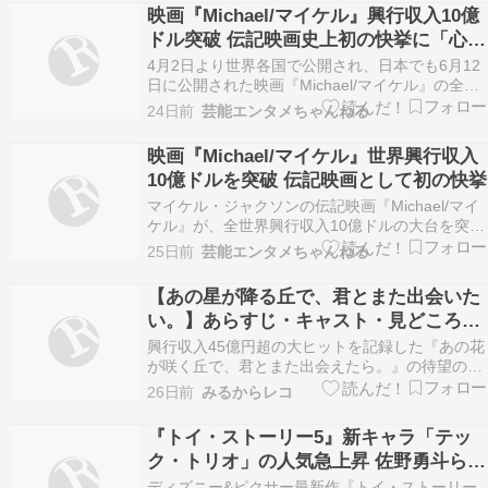
映画『Michael/マイケル』興行収入10億
ドル突破 伝記映画史上初の快挙に「心か
ら感謝」
4月2日より世界各国で公開され、日本でも6月12
日に公開された映画『Michael/マイケル』の全世
界累計興行収入が遂に10.01億ドル(※約1600億
24日前
芸能エンタメちゃんねる
円)となったことが、発表された。 続きを読む ≫
Michaelマイケル 映画
映画『Michael/マイケル』世界興行収入
10億ドルを突破 伝記映画として初の快挙
マイケル・ジャクソンの伝記映画『Michael/マイ
ケル』が、全世界興行収入10億ドルの大台を突破
した。2026年公開作品では、『スーパーマリオギ
25日前
芸能エンタメちゃんねる
ャラクシー ザ・ムービー』に続く2作目となり、
伝記映画としては史上初の快挙となる。 続きを読
【あの星が降る丘で、君とまた出会いた
む ≫ Michaelマイケル 映画 映…
い。】あらすじ・キャスト・見どころま
とめ｜興収45億円「あの花」続編【2026
興行収入45億円超の大ヒットを記録した『あの花
年8月7日公開】
が咲く丘で、君とまた出会えたら。』の待望の続
編『あの星が降る丘で、君とまた出会いたい。』
26日前
みるからレコ
が、2026年8月7日に公開されます。特攻隊員・
彰との別れから7年——彰の夢だった高校教師に
『トイ・ストーリー5』新キャラ「テッ
なった百合の前に、彼の面影を感じさせる青年が
ク・トリオ」の人気急上昇 佐野勇斗ら吹
現れると…
替にも絶賛の声 ジェシーと衝突する本編
ディズニー&ピクサー最新作『トイ・ストーリー