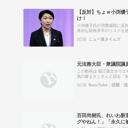
【反対】ちょｗ小渕優
け！
小渕優子氏が消費減税に反
来的な財政赤字のリスクを巡
1％の方針”を大筋了承 財
3日前
ニュー速タイムズ
議 …る…
元法務大臣・衆議院議
この動画は 堀江貴文ホリエモ
員の森まさこさんと語る「女
5日前
BuzzTube：話題
百田尚樹氏、れいわ新
グやねん！」「永久に被選