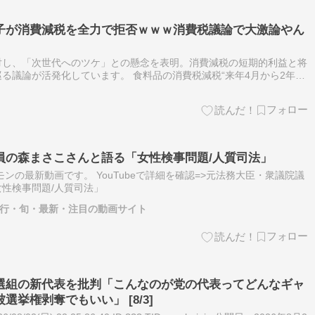
子が消費減税を全力で拒否ｗｗｗ消費税議論で大激論やん
対し、「次世代へのツケ」との懸念を表明。消費減税の短期的利益と将
る議論が活発化しています。 食料品の消費税減税“来年4月から2年間
源めぐり「ツケは次の世代に回ってくる」との懸念の声も 自民・合同会
員の森まさこさんと語る「女性検事問題/人質司法」
ンの最新動画です。 YouTubeで詳細を確認=>元法務大臣・衆議院議
性検事問題/人質司法」
・流行・旬・最新・注目の動画サイト
選組の新代表を批判「こんなのが党の代表ってどんなギャ
挙権剥奪でもいい」 [8/3]