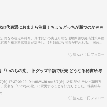
党の代表選におまえら注目！ちょｗどっちが勝つのかｗｗ
党と異なる視点を持ち、具体的かつ実現可能な環境問題や経済対策を提
代表と橋本幹彦議員が対決し、9月6日に投開票が行われる。 国民民
橋本幹彦衆院議員の2人の対決に 9月6日投開票へ …選し、現在当選7
は「いのちの党」 旧グッズ半額で販売 どうなる秘書給与
金) 17:37:09.29 ID:kx9lWlv39.net 8/7(金) 12:51配信 テレビ朝日系
6日、党名を「いのちの党」に変更することを決定しました。秘書給与を
体制としてどう…
ス