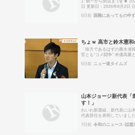
1: 朝一から閉店までφ ★ 2026/0
日 更新日：2026年8月2
れいわ新選組の新代表に就
5日前
国難にあってもの申
ちょｗ 高市と鈴木憲和
「味方であるはずの農水省幹
官とも“コメ闘争” 米価高
農水相（44）は新たな“騒動
5日前
ニュー速タイムズ
イ…
山本ジョージ新代表「
す！」
れいわ新選組、新代表に山本
代表辞任を表明していました
TBS NEWS DIG Power
7日前
令和のニュース･話題