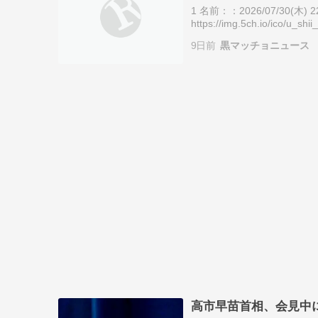
1 名前：：2026/07/30(木) 22:
https://img.5ch.io/
主…
9日前
黒マッチョニュース
高市早苗首相、会見中