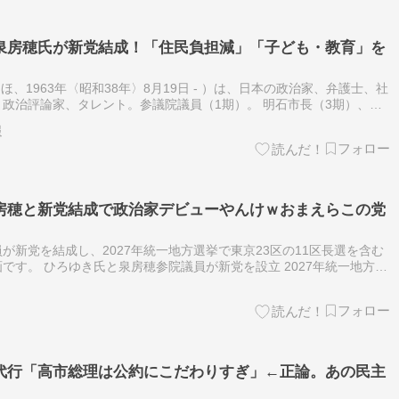
泉房穂氏が新党結成！「住民負担減」「子ども・教育」を
ほ、1963年〈昭和38年〉8月19日 - ）は、日本の政治家、弁護士、社
政治評論家、タレント。参議院議員（1期）。 明石市長（3期）、衆
た。 兵庫県明石市二見町生まれ。生家は代々蛸漁師をしていた…
報
房穂と新党結成で政治家デビューやんけｗおまえらこの党
が新党を結成し、2027年統一地方選挙で東京23区の11区長選を含む
です。 ひろゆき氏と泉房穂参院議員が新党を設立 2027年統一地方
自身の出馬は？「僕よりまともな大人はいる」 インターネット掲示板
代行「高市総理は公約にこだわりすぎ」←正論。あの民主