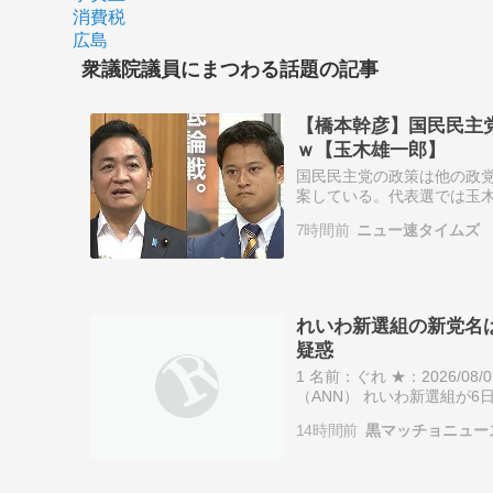
消費税
広島
衆議院議員にまつわる話題の記事
【橋本幹彦】国民民主
ｗ【玉木雄一郎】
国民民主党の政策は他の政
案している。代表選では玉木
主党の代表選挙 玉木代表と
7時間前
ニュー速タイムズ
回。 2…
れいわ新選組の新党名
疑惑
1 名前：ぐれ ★：2026/08/07(
（ANN） れいわ新選組が
巡る還流疑惑について、新
14時間前
黒マッチョニュー