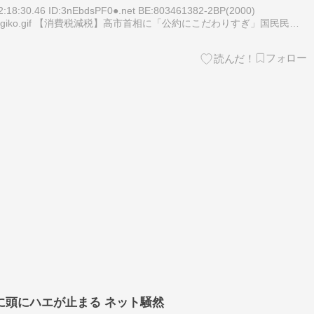
18:30.46 ID:3nEbdsPF0●.net BE:803461382-2BP(2000)
ico/u_shii_giko.gif 【消費税減税】高市首相に「公約にこだわりすぎ」国民民
に頭にハエが止まる ネット騒然