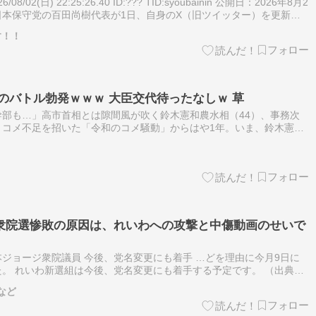
8/02(日) 22:25:26.40 ID:??? TID:syoubainin 公開日：2026年8月2
日 日本保守党の百田尚樹代表が1日、自身のX（旧ツイッター）を更新。
任した山…
す！！
のバトル勃発ｗｗｗ 大臣交代待ったなしｗ 草
部も…」高市首相とは隙間風が吹く鈴木憲和農水相（44）、事務次
騰とコメ不足を招いた「令和のコメ騒動」からはや1年。いま、鈴木憲和
”に直面していて……。 ◆ ◆ ◆ ホクホク顔… （出典：文春オンラ
衆院選惨敗の原因は、れいわへの攻撃と中傷動画のせいで
ジョージ衆院議員 今後、党名変更にも着手 …どを理由に今月9日に
。 れいわ新選組は今後、党名変更にも着手する予定です。 （出典：
ed by JNN） 山本譲司 山本 譲司（やまもと じょうじ…
など