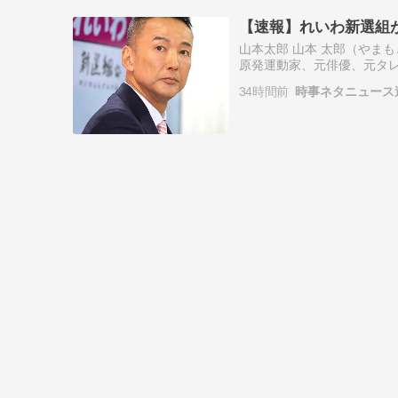
【速報】れいわ新選組
山本太郎 山本 太郎（やまもと
原発運動家、元俳優、元タレ
（初代）、同選挙対策委員
34時間前
時事ネタニュース