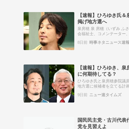
【速報】ひろゆき氏＆
掲げ地方選へ
泉房穂 泉 房穂（いずみ ふさ
会福祉士、コメンテーター、
議院議員（1期）等を歴任し
8日前
時事ネタニュース速
【速報】ひろゆき、泉
に何期待してる？
ひろゆき氏と泉房穂参院議員
地方選に候補者を立てる計画
選、東京などがターゲット 
9日前
ニュー速タイムズ
「2…
国民民主党・古川代表
党を見習えよ