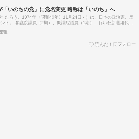
が「いのちの党」に党名変更 略称は「いのち」へ
 たろう、1974年〈昭和49年〉11月24日 - ）は、日本の政治家、反
ント。 参議院議員（2期）、衆議院議員（1期）、れいわ新選組代表
長（初代）、自由党共同代表、同政策審議会長、生活の党と山本太…
速報