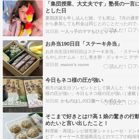
時までは、別で模試受けに行…
「集団授業、大丈夫です」塾長の一言
とした日
夏期講習を申し込んだ娘。でも実は、7月の通
から参加しても料金は同じとのことだったので
早く塾デビューしてきました✨この日は私も午
31日前
一人っ子のママもひとりっ子
青少年指導員のパトロールがあり、なかなかの
タ????パトロールを終えて、そのまま車で娘を
お弁当190日目「ステーキ弁当」
アップし、急いで塾へ向かいました?…
お弁当生活190日目はステーキ弁当。 ・ステー
もやしのナムル・だし巻き卵・ズッキーニ デザ
パイナップル ふるさと納税の返礼品の宮崎牛。
32日前
maico's room
くて美味しいです。お料理教室で教えていただ
玉ねぎおろしの和風ソースをつけてあげました
ソースが本当に美味しい！ 【ふ…
今日もネコ様の圧が強い
相方の誕生日プレゼントとして購入した「今日
様の圧が強い」今日もネコ様の圧が強い | 連載 |
ックエッセイ劇場「人間ッ愚かッ!」【発売3か月
32日前
かものはしの口遊〜くちずさみ〜
万部突破の話題作!!】SNSで今大注目の猫漫画
ネコ様」が、本でしか読めない長編エピソード
様の裏話など、描き下ろし…
そこまで好きとは!?高１娘の驚きの行
めたいと言い出したこと！
料理家・再現レシピ研究家シャトレーゼ・ドン
ピア・オーケー久世福商店などのマニアの稲垣