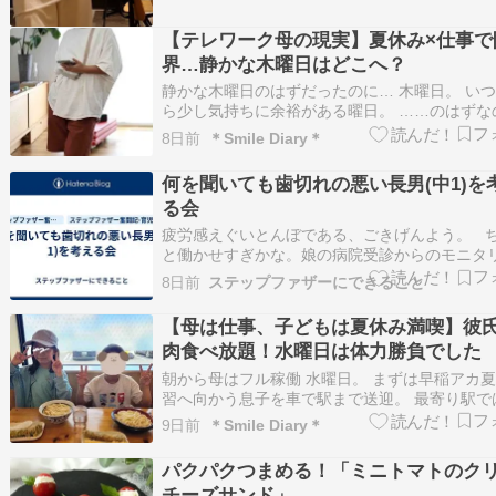
23.5〜24cm骨格・ウェーブ こんばんは昨日の
も…
【テレワーク母の現実】夏休み×仕事で
界…静かな木曜日はどこへ？
静かな木曜日のはずだったのに… 木曜日。 い
ら少し気持ちに余裕がある曜日。 ……のはずな
が。 最近、本当に仕事が忙しい。 システムの
8日前
＊Smile Diary＊
スも近づいてきていて、毎日バタバタです。 そ
休み中の子どもたち。 これはもう、ダブルパン
何を聞いても歯切れの悪い長男(中1)を
おしゃべり娘、本日の起床11時…
る会
疲労感えぐいとんぼである、ごきげんよう。 
と働かせすぎかな。娘の病院受診からのモニタ
グ、長男の塾の面談に役所手続き、次男の保育
8日前
ステップファザーにできること
害訓練など。リハビリも行ってるしね。 考え
が多いのもあるのか、久しぶりに目が半分くら
【母は仕事、子どもは夏休み満喫】彼
開かないくらいには眠い。 そん…
肉食べ放題！水曜日は体力勝負でした
朝から母はフル稼働 水曜日。 まずは早稲アカ
習へ向かう息子を車で駅まで送迎。 最寄り駅で
けれど、朝の渋滞を考えるとこちらの方が安心
9日前
＊Smile Diary＊
一方、娘。 今日は9時半からそろばん。 何度起
も起きない…。 「もう時間だよー！」 「起きて
パクパクつまめる！「ミニトマトのク
ー！」 全く反応なし（笑） 私も…
チーズサンド」