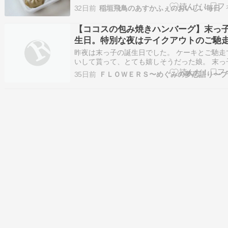
す。大学１年生の息子高校１年生の娘がいます。
32日前
稲垣飛鳥のあすかふぇのおいしい毎日
お買い物マラソン中 これ、買いました！！わた
心ついた時からずっと足がむくんでてね。これ
【ココスの包み焼きハンバーグ】末っ
と欲しいと思ってました半額×10%…
生日。特別な夜はテイクアウトのご馳
祝い☆
昨夜は末っ子の誕生日でした。 ケーキとご馳走
いして貰って、とても嬉しそうだった娘。 末っ
う21歳。 子どもが大きくなるのは、あっという
35日前
すね。 去年のバースデーは夫と私が共倒れー夏
淋しいお祝いになったので、 今年は家族全員揃
楽しいひとときでした。 や…