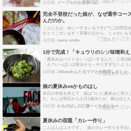
S【24時間限定58%OFF！8,400円！】大容量
11日前
メープルのお昼寝日記
定BOX 松屋 公式 牛丼 牛めしの具(プレミアム仕
個セット たっぷり135g 牛めし 牛丼の具 牛肉 肉
完全不登校だった娘が、なぜ通学コー
つ…
んだのか。
こんにちは、めにーすまいるです(^^)ご訪問頂
がとうございます！実家の父から、じゃがいも
さんもらったのでコロッケを作りました〜(⁠◍⁠•⁠ᴗ⁠•⁠◍
12日前
many smile
5〜中3まで完全不登校だった我が家の娘。文字
り、...
1分で完成！「キュウリのシソ味噌和え
「夏休みはバイトをいっぱいするんだ」と高2
「え？いっぱいは困るかも～やりすぎないよう
してね」「わかってるって～頑張ってもそんな
13日前
140cmわんたるママとお料理しましょ
多くならないし」と言いながら昨日も一昨日も
ト。今年の夏休みは勉強に力を入れるって言っ
ずだけどそれはどこへ～ 今回はきゅうりの簡…
娘の夏休みvsかものはし
本日の学校を終えて、娘はついに夏休みに突入
た。わしは明日から土日2連休だが、娘はほとん
連休。これは、裏切りと言ってもいい暴挙であ
14日前
かものはしの口遊〜くちずさみ〜
まで毎週日曜日の午後になっては 「もうすぐ土
わるねぇ」 「土日なんてアッという間だねぇ」
嘆息をつきあう仲だったのだが、こ…
夏休みの宿題「カレー作り」
こんばんはユキです。 娘のカレー作りを手伝