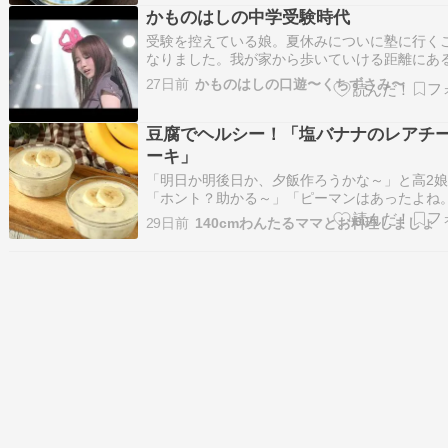
ャベツのマリネをトッピングしてあ…
かものはしの中学受験時代
受験を控えている娘。夏休みについに塾に行く
なりました。我が家から歩いていける距離にあ
に、面談に行ってきた娘。成績が伸び悩んでお
27日前
かものはしの口遊〜くちずさみ〜
これで勉強が捗るかのぉ。 わしの中学時代は、
営の塾しか無い田舎暮らしだったので塾には行
「ポピー」を毎月定期購入して勉強してま…
豆腐でヘルシー！「塩バナナのレアチ
ーキ」
「明日か明後日か、夕飯作ろうかな～」と高2
「ホント？助かる～」「ピーマンはあったよね
ともやしは？」「さっき使っちゃった」「使い
29日前
140cmわんたるママとお料理しましょ
たのに」「先に言ってよ～」ダメになる前に使
たいから、早めに言ってくれないとね何を作っ
るんだろうな～楽しみです さて今回は、豆…