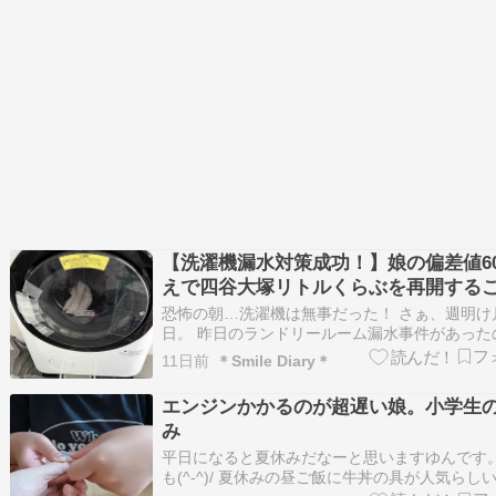
【洗濯機漏水対策成功！】娘の偏差値6
えで四谷大塚リトルくらぶを再開する
しました
恐怖の朝…洗濯機は無事だった！ さぁ、週明け
日。 昨日のランドリールーム漏水事件があった
朝起きるまでドキドキでした。 恐る恐る洗面所
11日前
＊Smile Diary＊
と… よし！！ 漏れてない！！正しくは漏れてる
日の対策が功を奏したようです。 今回やった応
エンジンかかるのが超遅い娘。小学生
はこちら。 ① ドアの破損部分…
み
平日になると夏休みだなーと思いますゆんです
も(^-^)/ 夏休みの昼ご飯に牛丼の具が人気らし