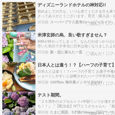
ディズニーランドホテルの神対応!!
初めましての方も、いつも来てくださる方も来
さってありがとうございます。育児・購入品・1
など色々綴っています♪ひまわり自己紹介Xはこ
37日前
スーパープラス思考のハッピーライフ
インスタはこちらフォロー、いいね大歓迎♡仲
てください★ ディズニー旅行でディズニーラン
ルに泊まったんだけど朝、ロビーに…
米津玄師の烏、良い歌すぎません？
W杯が終わってしまって、なんだかぽっかり心
空いた気分です本当に日本は強くなりましたよ
ラジル戦も、もちろん2時から応援して盛り上
37日前
新・恋に落ちた一皿
した⚽️娘は爆睡…笑次へと進めない結果になっ
ったけど、最後の最後まで大接戦で選手の悔し
て、こちらまでもらい泣き本当に最高の…
日本人とは違う！？【ハーフの子育て
​日本人とは違う！？ハーフの子育て お菓子中毒
ショートしやすいと診断されたハーフ中学2年
『【思春期反抗期】中2娘発達検査の結果』思
38日前
100均de 海外風インテリア&DIY
抗期 発達検査の結果 思春期反抗期の中学生を
中40代シングルマザーパーティです思春期反抗
実な悩みに、たくさん共感コメン…
テスト期間。
『２５周年のカプセルトイ⭐︎半額リンツが凄す
ち！！』『【配当金】NTTとうさちゃん⭐︎』『
ストライブ日のディズニー⭐︎』『リンツ無料で
38日前
たまに英語、5才娘のHappy日記(*^_^*)