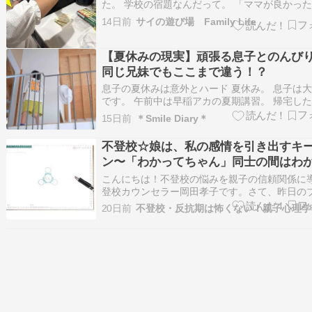
た。 学校の宿題なんだって。 「ママが良かっ
口に出していう娘。(੭ु´･ω･`)੭ु⁾⁾ ｷｽﾞﾂｸﾜｰ 
14日前
サイの遊び場 Family Life
んとじゃがいもをピーラーで皮むきして包丁で
包丁が使えるねっと思いきや、ちょっと危ない
指が逃げ…
【夏休みの現実】頑張る息子とのんび
同じ兄妹でもここまで違う！？
息子の夏休みは意外とハード 夏休み。 息子は
です。 午前中は早稲アカの夏期講習。 帰宅し
食を食べて、塾の宿題。 その後、少しだけ友達
15日前
＊Smile Diary＊
ムを楽しみ、 木曜日は地元塾で国語強化。 な
ハードスケジュール。 それでも文句を言わずに
不登校☆娘は、私の感情を引き出すキ
張っています。 一方、娘はとい…
ン〜「わかってちゃん」同士の間はわ
えない〜
こんにちは！不登校の悩みを親子の信頼関係に
登校カウンセラー岡田孝子です。さて、昨日の
の続きです。前の晩の私の一言から険悪な関係
20日前
た私と娘。娘はバイトから帰ってきてもムスッ
いましたが急に切り出してきたんです。娘「な
が、こんなに今も怒ってるかわかってる？…