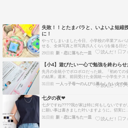
失敗！！とたまパラと、いよいよ短縮
に！
やってしまいました今日、小学校の卒業アルバ
せる、全体写真と班写真(5人くらい)を撮る日だ
です。そんなことすっかり忘れており。。とて
29日前
新・恋に落ちた一皿
ュアルなどうでもいい服で行かせてしまいまし
で卒業アルバムに載るだなんて、本当に後悔し
【小4】遊びたい一心で勉強を終わらせ
わしかも、髪の毛だってもうちょっと…
先月の全統小でボロボロだった娘。『初めての
の結果』週末、前回受けた全国統一小学生テス
果が返ってきました✏️正直に言います。ボロボ
31日前
た????娘は今回が初めての全統小。そもそも時
という概念もまだなくて…ameblo.jp下から数
が、とても早い順位ですう…
七夕の夜❤︎
七夕ですね????我が家は特に何もしないですが
に願い事は書きました叶いますように。切実に…?
ちなみに笹を買ってないので、まさかの家の観
31日前
新・恋に落ちた一皿
に飾るというまあいいとしよ そんな娘。週末か
よいよ塾では日曜特訓が始まりまして朝8時半か