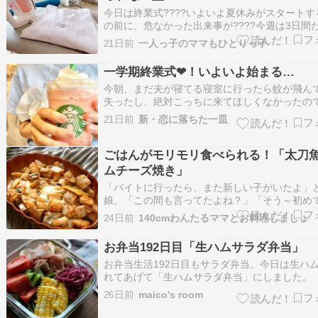
今日は終業式????いよいよ夏休みがスタートす
の前に、危なかった出来事が????今週は3日間
食当番だった娘。夜、寝る直前になって「白衣
21日前
一人っ子のママもひとりっ子
ロンかけてない！！????」と思い出しました（
起きて真っ先にアイロンがけ。これで心置きな
一学期終業式❤︎！いよいよ始まる…
みに突入できます????午…
今朝、まだ夫が寝てる寝室に行ったら蚊が飛ん
失ったし、絶対こっちに来てほしくなかったの
のドア閉めて閉じ込めました。セーフですーー
21日前
新・恋に落ちた一皿
❤︎←日曜日に受けた公開テストの結果が返って
た。久しぶりに大満足４教科とも爆上がりです
月怖すぎるけどここは素直に喜ばせてそ…
ごはんがモリモリ食べられる！「太刀
ムチーズ焼き」
「バイトに行ったら、また新しい子がいたよ」
娘。「この間も言ってたよね？」「そう～初め
たのに、今日で辞めますって」「え？」「新し
24日前
140cmわんたるママとお料理しましょ
多いけど、やめる人も多いんだよ。特に学生…
店長に怒られてた子は次の日から来なくなった
お弁当192日目「生ハムサラダ弁当」
「あらら」「私、全然できないのに先輩にな…
お弁当生活192日目もサラダ弁当。今日は生ハ
れてあげて「生ハムサラダ弁当」にしました。 
ーリーフ、レタス・きゅうり、とうもろこし、
26日前
maico's room
ト・紫キャベツのマリネ・生ハム デザート・ま
ゅり 今日は生ハムに加え、前日から作っておい