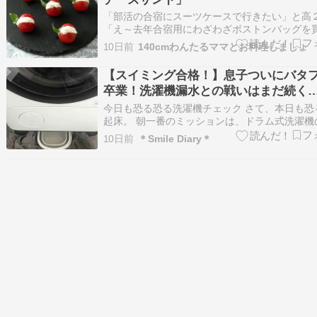
「部活の合宿にスーツケースで行きたい」と高
「え～去年合宿用にわざわざボストンバッグを
のに」「だって～みんなスーツケースだって言
10日前
140cmわんたるママとお料理しましょ
ら」ネットで気に入ったのを見つけてさっそく
リ。 「届いたけど～家にあるスーツケースと大
【スイミング合格！】息子ついにバタ
一緒だった。ちゃんと確認したのに...交…
卒業！洗濯機漏水との戦いはまだ続く
今日も恐る恐る洗濯機チェック さて、本日も恐
起床。 朝一番のミッションは、ドラム式洗濯機
です。 恐る恐るランドリールームへ行くと… 
10日前
＊Smile Diary＊
床はセーフ！ でも、洗濯機の下に忍ばせておい
ツを見てびっくり。 水が満杯。 さらに周りに
いたタオルもしっかり吸水してい…