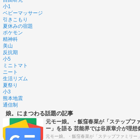
小1
ベビーマッサージ
引きこもり
夏休みの宿題
ポケモン
精神科
美山
反抗期
小5
ミニトマト
ニート
生活リズム
夏祭り
小3
熊本地震
通信制
娘。にまつわる話題の記事
元モー娘。・飯窪春菜が「ステップフ
ー」を語る 芸能界では谷原章介が理想像
ｄメニューニュース
元モー娘。・飯窪春菜が「ステップファミリー