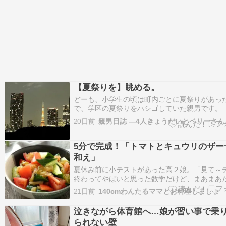
【夏祭りを】眺める。
どーも、小学生の頃は町内ごとに夏祭りがあっ
で、学区の夏祭りをハシゴしていた親男です。
程度は日程がバラけていましたが、それにも限
20日前
って同じ日に開催していたところは自転車で回
した。）さて。本日は日本全国、東京地方でも
夏休み一発目の夏祭りが開催されていることと
5分で完成！「トマトとキュウリのザー
和え」
夏休み前に小テストがあった高２娘。「見て～
終わってやばいと思った数学だけど、まあまあ
た」「よかったじゃん」「あれ？このテストの
21日前
140cmわんたるママとお料理しましょ
分ってどんなだっけ？なんか点数おかしいんだ
「点数高いところを間違えただけじゃない？」
泣きながら体育館へ…娘が習い事で乗
って～先生最後の合計出すときに計算間違っ…
られない壁