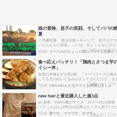
娘の冒険、息子の笑顔、そしてパパの
夏
７月最終週。 娘は佐渡へキャンプ。 息子はマ
いちゃんちに帰省。 パパは、忙しくもないけど
出勤。 だから、必然的にひとり暮らし。 ちょ
6日前
いたくな時間を過ごしてみました。 佐渡キャン
は小学４年生。 ２年前の２年生の夏休みに、一
食べ応えバッチリ！「鶏肉とさつま芋
渡へ旅行に行っています。 こ…
イシー丼」
合宿の準備をする高2娘。「スーツケースに抱
してる犬のぬいぐるみが入ってるんだけど、ま
ってくの？」「もちろん」「うそ～邪魔なだけ
7日前
140cmわんたるママとお料理しましょ
ん」「必要～みんなにも持って行くって言って
し」ですが、メイクセットや着替えをあれこれ
new hairと最近購入した服3点
と「あれ？大きいと思ってたスーツケースなの
eri.​身長・158cm靴のサイズ・23.5〜24cm骨
ーブ こんばんは昨日の記事もたくさん見ていた
りがとうございます！『引退しました！3年間
7日前
妻です。ママです。女です。
していた娘の部活は』eri.​身長・158cm靴のサ