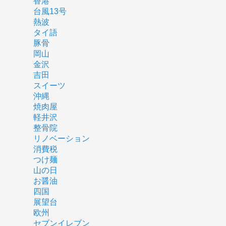
香港
台風13号
熱波
タイ語
豚骨
岡山
金沢
吉田
スイーツ
沖縄
焼肉屋
軽井沢
整骨院
リノベーション
消費税
つけ麺
山の日
お醤油
四国
展望台
欧州
セブンイレブン