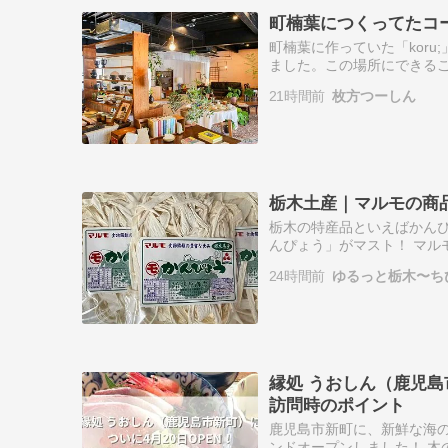
町楠葉につくってたコー
町楠葉に作っていた「koru;
ました。この場所にできるこ
があり、こっちに進んでいく
21時間前
枚方つーしん
栃木土産｜マルモの商品
栃木の特産品といえばかんぴ
んぴょう」がマスト！ マル
ょうあるある！？ちょっと地
24時間前
ゆるっと栃木〜ち
より ·…
縁処 うおしん（鹿児島
訪問時のポイント
鹿児島市新町に、新鮮な海の
ンドオープンしました！ 木