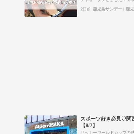
りと過ごせる一軒。地元の
2日前
鹿児島サンデー | 
す。これか…
スポーツ好き必見♡関西
【8/7】
サッカーワールドカップの