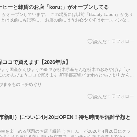
ヒーと雑貨のお店「koru;」がオープンしてる
」がオープンしています。 この場所には以前「Beauty Labon」があり
とは以前にも記事に。 お店の前にはうお心やくずはホースマンなど
と樟葉駅やくずはモールなどがあります。 8月6日にグランド…
ココで買えます【2026年版】
ょう国産かんぴょうの98％が栃木県産そんな栃木のおみやげは「か
モのかんぴょうココで買えます JR宇都宮駅パセオ内とちびより かんぴ
味な場所に置いてあるので宝探し感覚で探してみてください とちび
びまるものトチめぐり
市新町）についに4月20日OPEN！待ち時間や混雑予想と
幸を楽しめる話題のお店「縁処 うおしん」が2026年4月20日にグラ
の温もりを感じる落ち着いた空間で、ランチから夜の食事までゆった