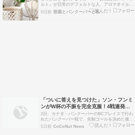
ルト』が日常のデフォルトな人、アロマオイル何
十本も持っている人、御香を焚く習慣のある人、
5日前
部屋とバンクーバーと私
いますかしら。。精油、お香以外に香水も好き
で、香りオタクまでは行かないまでも、それに近
い。ちなみにこちらが私のコレクションの中の二
大巨頭。シャネルの…
「ついに答えを見つけた」ソン・フンミ
ンがW杯の不振を完全克服！4戦連発の
猛活躍にMLSも称賛の嵐
2日、カナダ・バンクーバーのBCプレイスで行わ
れたバンクーバー戦で、先制ゴールを決めた後に
「チャルカク（カメラ）」パフォーマンスを披露
5日前
CoCoNut News
するソン・フンミン。AP連合ニュース 「ついに