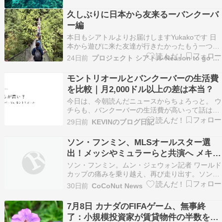
た〜????洞窟の中から見る光が素敵でした
久しぶりに日本から友来るーバンクーバ
よ????今日もカメちゃんいっぱい????タイミン
ー編
グ良…
本日もシアトルよりお届けしますYukakoです 日
本から遊びに来た友達が行きたかったもう一つの
場所はカナダ バンクーバーなら簡単に行けるから
24日前
プロジェクト シアトル Reason to go outsi
と独立記念日の週末に泊りがけで遊びに行くこと
になっていました。 とは言ってもバンクーバーも
モントリオールとバンクーバーの生活費
シアトルと同じ、 ワールドカップ試合が開催され
を比較｜月2,000ドル以上の差は本当？
て…
今日は、今朝読んだニュースからちょろっと。 ウ
チらも、バンクーバーの生活費が高いって話は、
頻繁に耳にします。 特に住宅価格と家賃について
29日前
KEVINのブログ日記
は、「高い」というより、もはや別世界だって印
象を持っている人が多半数だと思います。 […]
ソン・フンミン、MLSオールスター選
出！メッシやミュラーらと共演へ メキシ
コ選抜と激突
ソン・フンミン。ムン・ジェウォン記者 ワールド
カップの痛みを乗り越え、再び走り出す。ソン・
フンミン（LAFC）がリオネル・メッシ（インテ
30日前
CoCoNut News
ル・マイアミ）、トーマス・ミュラー（バンクー
バー・ホワイトキャップス）らと共に、メキ […]
7月8日 カナダのFIFAゲーム、無事終
了：小規模投資家が賃貸物件の半数を所