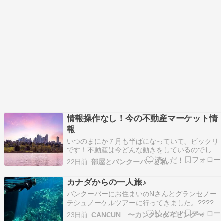
情報操作なし！今の不動産マーケット情
報
いつのまにか７月も半ばになっていて、ビックリ
です！不動産は今どんな動きをしているのでしょ
う？早速統計データをチェックしてみましょう。
22日前
部屋とバンクーバーと私
（2026年7月3日発行）グレーターバンクーバー
の6月の総取引件数は2390件前年比 9.6％↑ 2181
カナダからの一人旅♪
件過去10年平均と比較すると 12.4％↓…
バンクーバーにお住まいのNさんとグランセノー
テシュノーケルツアーに行ってきました。????朝
は曇っていて事故の渋滞で少し遅れてセノーテに
23日前
CANCUN 〜カンクンダイビング〜
到着。????でも着いたら、☀️が出て綺麗でし