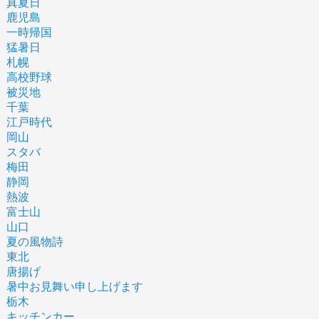
真夏日
鹿児島
一時帰国
猛暑日
札幌
高校野球
被災地
千葉
江戸時代
岡山
スタバ
梅田
静岡
熱波
富士山
山口
夏の風物詩
東北
唐揚げ
暑中お見舞い申し上げます
栃木
キッチンカー