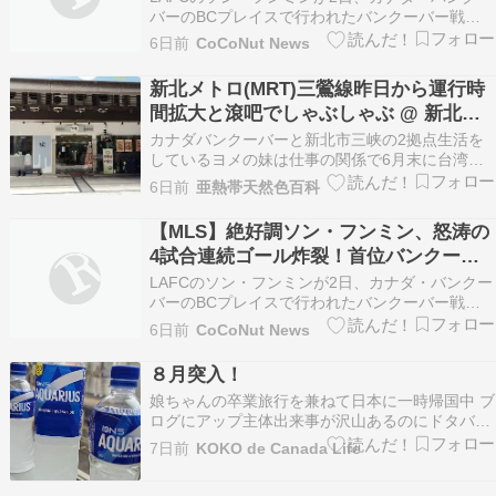
バーのBCプレイスで行われたバンクーバー戦で
先制ゴールを決め、おなじみの「チャルカク（カ
6日前
CoCoNut News
メラ）」パフォーマンスを見せている。ゲッティ
イメージズコリア 2026北中米ワールド […]
新北メトロ(MRT)三鶯線昨日から運行時
間拡大と滾吧でしゃぶしゃぶ @ 新北市
樹林區
カナダバンクーバーと新北市三峡の2拠点生活を
しているヨメの妹は仕事の関係で6月末に台湾へ
戻ってきました。妹によると北部台湾は猛暑に見
6日前
亜熱帯天然色百科
舞わられており日中はよほどのことが無い限り外
に出るのを控えているそうですが、マンション近
【MLS】絶好調ソン・フンミン、怒涛の
くに新北メトロ三鶯線の三峡站が開業したので比
4試合連続ゴール炸裂！首位バンクーバ
較的過ごしやすか…
ーとの大一番で値千金の先制弾（前半終
LAFCのソン・フンミンが2日、カナダ・バンクー
了）
バーのBCプレイスで行われたバンクーバー戦で
先制ゴールを決め、カメラに向かってポーズをと
6日前
CoCoNut News
るセレモニーを行っている。ゲッティイメージズ
コリア ソン・フンミンの研ぎ澄まされたゴ […]
８月突入！
娘ちゃんの卒業旅行を兼ねて日本に一時帰国中 ブ
ログにアップ主体出来事が沢山あるのにドタバタ
してて出来ずにいた。 そして気が付いたら８月突
7日前
KOKO de Canada Life
入 いとこ達も夏休みに入り、色んなイベントがあ
るので娘ちゃんも一緒に過ごせるとと喜んでい