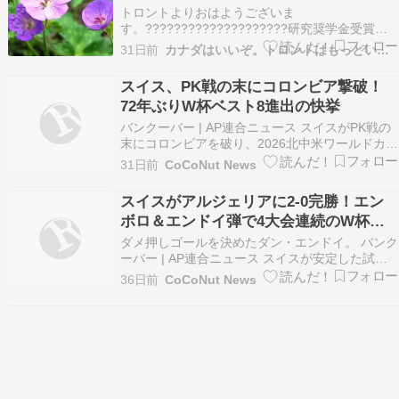
有
トロントよりおはようございま
す。????????????????????研究奨学金受賞者
の半数は4か国出身者：オフィス空室率が低下BC
31日前
カナダはいいぞ。トロントはもっといいぞ。
州では森林火災が今年も拡大：アイランド空港拡
張で大気汚染が心配：はしか感染カナダチーム大
スイス、PK戦の末にコロンビア撃破！
健闘：2匹のカメさんに英雄の名前：筆記試験必
72年ぶりW杯ベスト8進出の快挙
須に多くの意…
バンクーバー | AP連合ニュース スイスがPK戦の
末にコロンビアを破り、2026北中米ワールドカッ
プのベスト8最後のチケットを手にした。 スイス
31日前
CoCoNut News
は8日、カナダのバンクーバー・スタジアムで行
われたコロンビアとの2026国 […]
スイスがアルジェリアに2-0完勝！エン
ボロ＆エンドイ弾で4大会連続のW杯決
勝T進出決定
ダメ押しゴールを決めたダン・エンドイ。 バンク
ーバー | AP連合ニュース スイスが安定した試合
運びでアルジェリアを破り、2026 FIFA北中米ワ
36日前
CoCoNut News
ールドカップのベスト16進出を決めた。 スイス
は3日、カナダ・バンクーバ […]