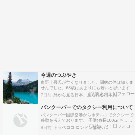
る。 今日は花火大会なのだが雨であるでも予報に
よると午…
今週のつぶやき
東野圭吾氏が亡くなりました。闘病の件は知りま
せんでした。68歳はあまりにも若いと思います。
氏の総著書数は106冊で国内だけで販売数は1億冊
7日前
外から見る日本、見られる日本人
を超えます。日本の歴代販売数では5位（赤川次
郎、西村京太郎、司馬遼太郎、吉川英治に次ぐも
バンクーバーでのタクシー利用について
の）とトップクラスの人気作家で特にアジアなど
バンクーバー国際空港からホテルまでタクシーで
の人気は絶…
移動を考えております。 子供(身長100cmちょっ
と)が一緒のため、タクシーではチャイルドシー
9日前
トラベロコ ロンドン情報
トが必須か否か教えていただきたいです。 ]]>