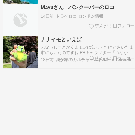
場で多数の部下に指示を出し、社長方針を伝え続
Mayuさん - バンクーバーのロコ
けました。そんな闘病生活も確実に症状悪化が進
行し、月日が経…
14日前
トラベロコ ロンドン情報
ナナイモといえば
ふなっしーとかくまモンは知ってたけどさいたま
市にもいたのですね PRキャラクター「つなが竜
ヌゥ」。さいたま市とバンクーバー島のナナイモ
18日前
我が家のカルチャーバトル〜in Canada
市の友好都市提携30周年を記念して、さいたま市
長及び市議会議員団の皆さんが来加。バンクーバ
ー国際空港到着後、ナナイモ市に移動する前に、
私が理事を…