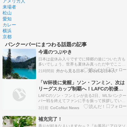
アメリカ人
来場者
松山
愛知
カレー
横浜
京都
バンクーバーにまつわる話題の記事
今週のつぶやき
日本は盆休み入りですでに帰郷の途についた方も
多いでしょう。世界も夏休み真っただ中でここバ
ンクーバーも明らかに観光客であふれかえってい
21時間前
外から見る日本、見られる日本人
ます。私の事務所は著名観光地、スタンレーパー
クの入り口にあるのでレンタサイクルにジョガ
「W杯後に覚醒」ソン・フンミン、次は
ー、散歩の人でごった返しています。世界を見れ
リーグスカップ制覇へ！LAFCの初優勝
ば政治もお休みでト…
を懸けた連続ゴール記録への挑戦
LAFCのソン・フンミンが去る2日、MLSバンクー
バー戦を終えてファンに手を振って挨拶してい
る。AP連合ニュース 2026年北中米ワールドカッ
3日前
CoCoNut News
プを経て完全復活を遂げたソン・フンミン（34・
LAFC）が、次なる新たな舞台へ […]
補充完了！
香りが好きな人いますか～？『お風呂にアロマソ