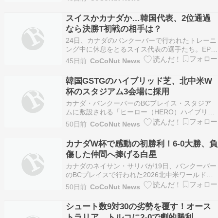
で、得点後に喜んでいる。AP連合ニュース サッ
カー – 2026 FIFAワ […]
スイスかカナダか…韓国代表、2位通過
なら決勝T初戦の相手は？
24日、カナダのバンクーバーで行われたトレーニ
ング中に休息をとるスイス代表の選手たち。EPA
連合ニュース 来る25日に行われる南アフリカ共
45日前
CoCoNut News
和国とのグループリーグ最終戦では、韓国サッカ
ーがトーナメントで対戦する相手も決定す […]
韓国GSTGのハイブリッド芝、北中米W
杯のスタジアム3会場に採用
カナダ・バンクーバーのBCプレイス・スタジア
ムに敷設される「ヒーロー（HERO）ハイブリッ
ド」。GSTG提供 韓国の中小企業GSTGが製造し
50日前
CoCoNut News
たハイブリッド芝システム「ヒーロー（HERO）
ハイブリッド」が、2026 FIF […]
カナダW杯で感動の初勝利！6-0大勝、負
傷した仲間へ捧げる白星
カナダのネイサン・サリバが19日、バンクーバー
のBCプレイスで行われた2026北中米ワールドカ
ップ・カタール戦でゴールを決めた後、負傷によ
50日前
CoCoNut News
り搬送された同僚イスマエル・コネのユニフォー
ムを掲げてセレモニーを行っている。カナ […]
シュート数9対30の劣勢を覆す！オース
トラリア、トルコに2-0で劇的勝利