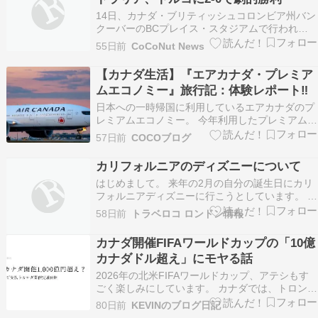
14日、カナダ・ブリティッシュコロンビア州バン
クーバーのBCプレイス・スタジアムで行われた
2026北中米ワールドカップ・グループD第1戦の
55日前
CoCoNut News
トルコ戦で、勝利を喜ぶオーストラリア代表の選
手たち。バンクーバー | AP連合ニュ […]
【カナダ生活】『エアカナダ・プレミア
ムエコノミー』旅行記：体験レポート‼︎
日本への一時帰国に利用しているエアカナダのプ
レミアムエコノミー。 今年利用したプレミアムエ
コノミーで、2回目の利用となりました。 そんな
57日前
COCOブログ
プレミアムエコノミーの体験レポートを紹介させ
て頂きます。 COCOブログ 【カナダ生活】快適
カリフォルニアのディズニーについて
な旅行を支える！エアカナダ・メープルリーフラ
はじめまして。 来年の2月の自分の誕生日にカリ
ウンジ…
フォルニアディズニーに行こうとしています。 そ
の時はカナダ留学をしていて、留学中の旅行とし
58日前
トラベロコ ロンドン情報
てカナダのバンクーバーから行く予定です。 現時
点では1人で行く予定なのでその底で話を進めさ
カナダ開催FIFAワールドカップの「10億
せていただきます。 よろしくお願いいたします。
カナダドル超え」にモヤる話
1、ア…
2026年の北米FIFAワールドカップ、アテシもす
ごく楽しみにしています。 カナダでは、トロント
とバンクーバーで合計13試合が行われます。 街
80日前
KEVINのブログ日記
に世界中のファンが来て、ユニフォーム姿の人た