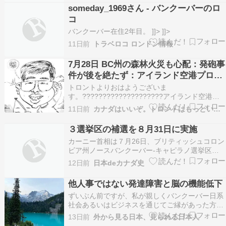
someday_1969さん - バンクーバーのロ
コ
バンクーバー在住2年目。 ]]> ]]>
11日前
トラベロコ ロンドン情報
7月28日 BC州の森林火災も心配：発砲事
件が後を絶たず：アイランド空港プロジ
ェクトの行方
トロントよりおはようございま
す。????????????????????アイランド空港プ
ロジェクト停止でも州政府は強気：救急体制の将
11日前
カナダはいいぞ。トロントはもっといいぞ。
来が不安森林火災が増え、規模が大きくなり、ト
ロントではスモッグデーが増えるコヨーテとの共
３選挙区の補選を８月31日に実施
生は可能か：アイランド空港拡張プロジェクトを
カーニー首相は７月26日、ブリティッシュコロン
連邦政府が停止…
ビア州ノースバンクーバー-キャピラノ選挙区、
オンタリオ州ビーチス-イーストヨーク選挙区、
12日前
日本deカナダ史
ケベック州シクティミ-ル・フィヨルド選挙区の
補選を８月31日に実施すると発表した。シモン=
他人事ではない発達障害と脳の機能低下
ピエール・サバール=トランブレー議員が辞職し
ずいぶん前ですが、私が親しくバンクーバー日系
たケベック…
社会あるいはビジネスを通じてご縁があった方が
ALSを患いました。彼はそんな日々も一日も休む
13日前
外から見る日本、見られる日本人
ことなく仕事をし続け、現地法人の社長と言う立