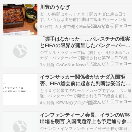
川豊のうなぎ
楽しい時間はあっ！と言う間カナダに戻る日で
す。いつもは出発前に成田で富田のラーメン食べ
るのですが今回は川豊のうなぎにしてみました。
87日前
カナダで働くMedevacパイロット
川豊のうなぎ初めて食べましたがめちゃ美味しか
ったです！次からは出発前はラーメンじゃなくて
「握手はなかった」…パレスチナの現実
うなぎが良いかも｡帰りもZIPAIRの７８７です。
とFIFAの限界が露呈したバンクーバー総
出発〜！帰…
会
ジブリル・ラジューブ氏（右）が、4月30日にカ
ナダ・バンクーバーで開催された第76回FIFA総会
で、ジャンニ・インファンティーノ会長（中央）
3ヶ月前
CoCoNut News
の促しにもかかわらず、イスラエルサッカー協会
副会長のバシム・シェイク・スレイマン […]
イランサッカー関係者がカナダ入国拒
否、FIFA総会前に起きた判断は妥当だっ
たの?
もう直ぐ北米でのワールドカップですね。 つい最
近、バンクーバーで開催されるFIFA総会を前に、
イランのサッカー関係者がカナダへの入国を拒否
4ヶ月前
KEVINのブログ日記
されたというニュースが出ていました。 CBCに
よると、イラン・サッカー連盟のメフデ […]
インファンティーノ会長、イランのW杯
出場を明言 入国問題浮上も予定通り参加
へ
ジャンニ・インファンティーノFIFA会長が30日、