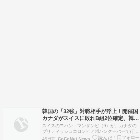
韓国の「32強」対戦相手が浮上！開催国
カナダがスイスに敗れB組2位確定、韓国
と激突へ
スイスのヨハン・マンザンビ（9）が、カナダの
ブリティッシュコロンビア州バンクーバーで行わ
れたスイス対カナダのワールドカップB組の試合
45日前
CoCoNut News