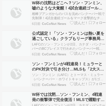
答えを見つけた。」 ソン・フンミン（34 […]
W杯の沈黙はどこへ？ソン・フンミン、
嘘のような大覚醒！4試合連続ゴールで
示す「真のキラー本能」
相棒ブアンガからのパスを沈めバンクーバー戦で
先制弾！4試合連続ゴールをマーク攻撃的なチー
ム戦術へのシフトが功を奏し沈黙を破ったエース
6日前
CoCoNut News
の”キラー本能”が完全復活 2026年北中米ワールド
カップ（W杯）で苦戦を強いられたソン […]
公式認定！「ソン・フンミンは熱い夏を
過ごしている」クラブもリーグ事務局も
大絶賛！バンクーバー戦で「4試合連続
LAFCのソン・フンミンが2日、カナダ・バンクー
ゴール」を決めMVPのクラスを証明
バーのBCプレイスで行われたバンクーバー戦で
先制ゴールを決め、カメラに向かってポーズをと
6日前
CoCoNut News
るセレモニーを行っている。ゲッティイメージズ
コリア <YONHAP PHOTO […]
ソン・フンミンが4戦連発！ミュラーと
のPK対決で引き分け…MLSも「2大スタ
ーの存在感を再確認」と絶賛
ソン・フンミン（LAFC）とトーマス・ミュラー
（バンクーバー・ホワイトキャップス）が1ゴー
ルずつを奪い合い、直接対決は決着がつかなかっ
6日前
CoCoNut News
た。MLS公式ホームページ ソン・フンミン
（34・LAFC）が4試合連続ゴールを決める […]
W杯では沈黙…ソン・フンミン、4戦連
発の衝撃弾で完全復活！MLSで躍動する
「キャプテンの帰還」
LAFCのソン・フンミンが2日、カナダ・バンクー