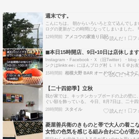
週末です。
こんにちは。 朝からいろいろと立て込んでしま
ログの更新がこの時間になってしまいました。 
勝沼町勝沼地域はくもりで、今にも雨が降り出
12時間前
アメコウの家造り日記
な空です。雷も鳴り始めました 明日は日曜日で
日も山の日で休日なので、今日からお盆休みの
いかと思いますが、良い週末をお過…
◼︎本日15時開店、9日•10日は店休しま
Instagram・Facebook・Ｘ（旧Twitter）・blo
ンクはlinktr.ee↓ にほんブログ村 ＬＩＮＥ＠お
加をよろしくお願いします。 8月8日（土）、本
15時間前
相模大野 BAR オードヴィー へよう
時開店。涼やかな店内で、週末のひとときをゆ
お過ごしください。 【お盆期間のお知ら…
【二十四節季】立秋
我が家では、キッチンカップボードの上の壁に
ぐい額を飾っている。 今日、8月7日は、二十四
でいうと「立秋（りっしゅう）」。 秋のはじま
28時間前
スタイル
残る暑さにうだるころ 「立秋なんだから秋らし
はなく、まだ暑いよね。 でも暦の上ではここか
ずつだよって感じ。 8月11日…
菱屋善兵衛のきものと帯で大人の着こな
女性の色気を感じる組み合わに心が惹