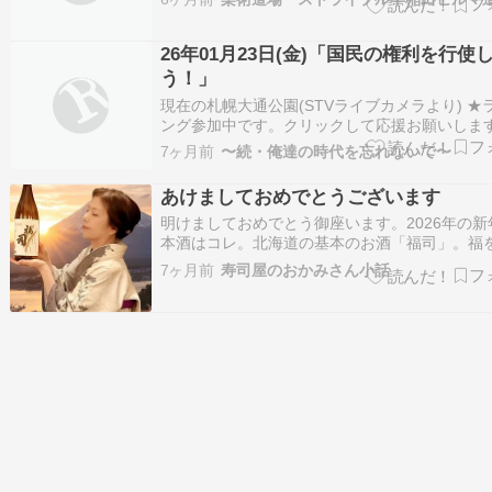
11:30 お気を付けください！ 空き道場をお使い
たい方は、ご連絡ください。 柔術、護身術、武
ット打ち、各…
26年01月23日(金)「国民の権利を行使
う！」
現在の札幌大通公園(STVライブカメラより) ★
ング参加中です。クリックして応援お願いします
気ブログランキング ～札幌市の天気予報～(札
7ヶ月前
〜続・俺達の時代を忘れないで〜
石区北郷)午前04時-30分現在????/☁晴れ時々曇
想気温 (最高/最低)-04℃/-12℃(真冬日)• 予想降
あけましておめでとうございます
明けましておめでとう御座います。2026年の新
本酒はコレ。北海道の基本のお酒「福司」。福
という縁起の良い釧路の酒です。1月に相応し
7ヶ月前
寿司屋のおかみさん小話
ね。画像の背景はAIにお願いして富士山の日の
してみました????本日5日から新年の営業をス
させていただきます。今年もどう…