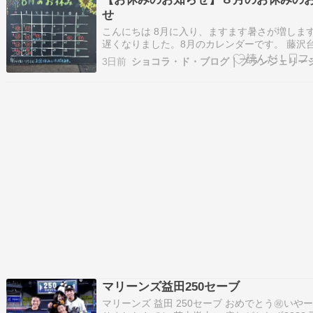
せ
こんにちは 8月に入り、ますます暑さが増しま
遅くなりました。8月のカレンダーです。 藤沢
の分になりますが、喜志店は通常の火曜、水曜
3日前
の営業に変則で、11日・山の日は祝日でお休み、
からお盆休みいただきます。 よろしくお願いい
す。 お盆のお休みはこちら…
マリーンズ益田250セーブ
マリーンズ 益田 250セーブ おめでとう㊗️いやー