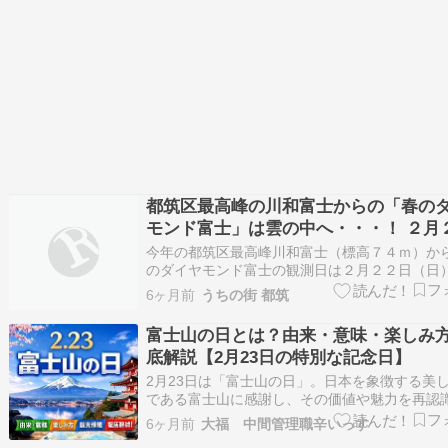
都筑区最高峰の川和富士からの「春の
モンド富士」は雲の中へ・・・！ ２月
日も観測チャンス！
今年の都筑区最高峰川和富士（標高７４ｍ）か
のダイヤモンド富士の観測日は２月２２日（日
３日（月・祝）の二日間が観測最適日。 ２月２
6ヶ月前
うちの街 都筑
青少年指導員の表彰式が横浜・桜木町の神奈川
堂に行っていたので、１７時１５分に到着。 日
富士山の日とは？由来・意味・楽しみ
に合いました。 頂上には多くの皆さ…
底解説【2月23日の特別な記念日】
2月23日は「富士山の日」。日本を象徴する美
である富士山に感謝し、その価値や魅力を再認
ための記念日です。 語呂合わせの「2（ふ）2（
6ヶ月前
大福 中間管理職辛いっす
3（さん）」に由来し、日本人の精神文化や自