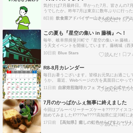
＞から、テストに出そうな箇所を重…
気付けば7月最終日。早かった7月。皆さんの7
うでしたか。昨年7月は東京に数年ぶりに行っ
すが、今年は毎月1〜2回、訪問しています。お
8日前
いろんな場所をついでに訪問しています。例年
山の日三連休以降新盆の1週間（16日前後）に
を取るのですが、実は今年は（珍し…
この夏も『星空の集い in 藤橋』へ！
毎年、岐阜県揖斐川町で『星空の集い in 藤橋』
う天文イベントを開催しています。藤橋城（西
ラネタリウム）と口径60cm反射望遠鏡を設備
10日前
Blue Stars
美濃天文台に隣接した芝生広場周辺で、星空を
うというイベントです。このイベント、行政は
わっていない民間有志による運営です…
R8-8月カレンダー
毎日お暑うございます。皆様お元気にお過ごし
うか。 最近、Webページの方を真面目にやって
す。 8月の営業カレンダーです。よろしくお願
11日前
自家焙煎珈琲カフェ アインの公式サイ
す。 当店はお盆休みはございませんが、11日が
日で定休日ですね。 海 […]
7月のかっぱかふぇ無事に終えました
今回はブルーベリーチーズケーキ????アイスコ
始めてみましたꉂ????w‪????高知県仁淀川町にある大
渡ダムを見下ろせる落出之釜龍王神社⛩️✨️景色
17日前
す✨️残念ながら、merciさんは研修で参加出来
たですが今回もリラクゼーション＆整体やしの