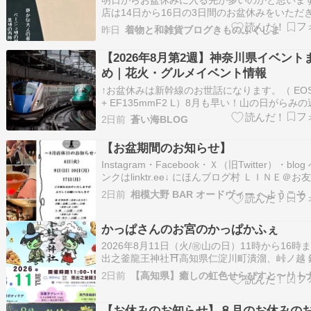
明日からお盆休みに入る先が多いのかと思いま
店は14日から16日の3日間のお盆休みをいただ
す。 お盆の時期は妻のお墓参りをしてくださる
昨日
着物と和雑貨ブログきものふくしま
くいまして、綺麗な状態でお迎えできればと朝
お墓の掃除に行ってまいりました。 夏の力強い
【2026年8月第2週】神奈川県イベント
が容赦なく振り落ちる朝でしたが、妻…
め｜花火・グルメイベント情報
↑お盆休みは新幹線のお世話になります。（ EOS
+ EF135mmF2 L）8月も早い！山の日がらみ
連休・お盆休みの方も多いのではないでしょう
2日前
蒼い海BLOG
週末の神奈川県南部は夏祭り・夏を楽しむイベ
沢山！花火大会にビーチイベントなど、夏のイ
【お盆期間のお知らせ】
が目白押しです。特に…
Instagram・Facebook・Ｘ（旧Twitter）・blo
ンクはlinktr.ee↓ にほんブログ村 ＬＩＮＥ＠お
加をよろしくお願いします。 【お盆期間のお知
2日前
相模大野 BAR オードヴィー へようこそ
9日（日）・10日（月）は店休日です。11日（
／山の日）は15時開店。※11日は状…
かっぱさんのお宮のかっぱかふぇ
2026年8月11日（火/㊗️山の日）11時から16時
出之釜龍王神社⛩️高知県仁淀川町潰溜、峠ノ越 
かっぱかふぇ開催です✨️下記に詳細があります
2日前
確認ください✨️まだまだ暑いですがお山はクー
くても涼しいです????ゆっくりしに来てくださ
ね????夏休みで…
【お休みのお知らせ】８月のお休みの