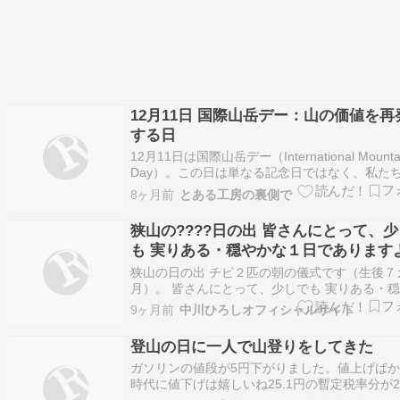
12月11日 国際山岳デー：山の価値を再
する日
12月11日は国際山岳デー（International Mounta
Day）。この日は単なる記念日ではなく、私た
らす地球と、そこにそびえる山々のつながりを
8ヶ月前
とある工房の裏側で
するための日です。2003年（平成15年）の国
で制定され、「国際山の日」とも呼ばれています
狭山の????日の出 皆さんにとって、
際山岳…
も 実りある・穏やかな１日であります
に(^^)
狭山の日の出 チビ２匹の朝の儀式です（生後７
月）。 皆さんにとって、少しでも 実りある・
な１日でありますように(^^)。 The post 狭山の?
9ヶ月前
中川ひろしオフィシャルサイト
日の出 皆さんにとって、少しでも 実りある・
な１日でありますように(^^) first appeared on 
登山の日に一人で山登りをしてきた
ガソリンの値段が5円下がりました。値上げば
時代に値下げは嬉しいね25.1円の暫定税率分が2