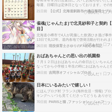
令和８年８月の営業日についてお知らせいたし
毎週、日曜日は定休日となっております。その
業日は下記のとおりとなります。 ◦８月１１日
21日前
⇒山の日、祝日のため休業。 ※事前予約にて作
見積り対応が可能な場合がございます。お気軽
い合わせください。その他、ご相談な…
雀魂(じゃんたま)で北見紗和子と契約【
目】
北海道小樽市で4人が死傷した飲酒ひき逃げ事
13日で丸12年。道内各地で啓発活動が行われま
酒運転根絶へみんな頑張っていますが。悲しい
26日前
現役保育士さゆりのFX初心者日記
最近のデータをみると逆行して飲酒運転が増え
る。北海道内では2025年1年間に飲酒運転によ
おばあちゃんとの思い出の祇園祭
が77件起きてます。飲んだら乗る…
７月１２日はおばあちゃんの命日おじいちゃん
なってから小学校１年生の時におばあちゃんと
うになってから祇園祭がくるたび毎年宵山の時
28日前
吉岡淳オフィシャルブログ
て貰ってた祇園祭のミニチュア山鉾と神輿２つ
もらった年もあったからこのミニチュア１４個
も大切な宝物です１５個目の山鉾のミニチ…
日本にいるみたいで嬉しい！
にほんブログ村 フランス(海外生活・情報) ブ
キングへ いつも見てくださってどうも ありが
ざいます!!! ぽちっとしていただければ とって
70日前
PARISと猫 ,ファッション ・シェフ
になります--． 感謝感激です！ - これはジョギ
会う近所猫うちのすぐ近所にももう一匹これに