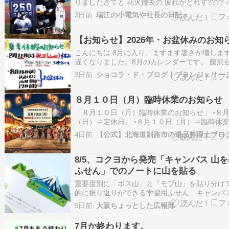
りましたさてと 花火撤去の 疲れがとれず???? 
んな中 昨日は 女子医大の日来週火曜日が 山の
3日前
瑞江の小電気や社長の日記
ら めっちゃ混んでたまぁーー あまり よくない
は 蕎麦と 調子悪い 190でしたん
【お知らせ】2026年・お盆休みのお知
こんにちは 8月に入り、ますます暑さが増しま
遅くなりました。8月のカレンダーです。 藤沢
の分になりますが、喜志店は通常の火曜、水曜
3日前
の営業に変則で、11日・山の日は祝日でお休み、
からお盆休みいただきます。 よろしくお願いい
す。 #お盆休み #8月の…
８月１０日（月）臨時休業のお知らせ
「８月１０日（月）臨時休業のお知らせ」 ◦８
（日）⇒定休日。 ◦８月１０日（月）⇒臨時休業
月１１日（火）⇒山の日、祝日休業。 ※事前予
4日前
作業やお見積り対応が可能な場合がございます
軽にお問い合わせください。その他、ご相談な
話にて、お気軽にお問合せくださ…
8/5、コクヨから発売「キャンパス 山
ふせん」でのノートに山を貼る
重要度別に「ボス山」と「モブ山」を貼り分け
的に振り返りができる学習用ふせん、キャンパス
はるふせん文房具の製造やオフィス家具の販売
5日前
大阪ちょっとした広報部
デザインを手がける企業、コクヨ株式会社が、
のまなびを支える"まなびかた"のブランド＜Cam
7月か終わります。