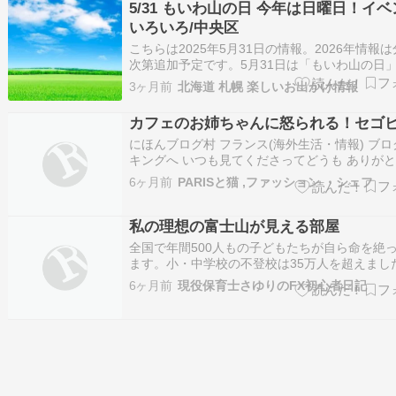
がいる.みんな人…
5/31 もいわ山の日 今年は日曜日！イ
いろいろ/中央区
こちらは2025年5月31日の情報。2026年情報
次第追加予定です。5月31日は「もいわ山の日」
いイベントを開催！株式会社ノヴェロのプレス
3ヶ月前
北海道 札幌 楽しいお出かけ情報
ス（2025年5月23日 14時45分）5月31日は「
の日」!楽しいイベントを開催！prtimes.jp武ダ
カフェのお姉ちゃんに怒られる！セゴビ
にほんブログ村 フランス(海外生活・情報) ブ
キングへ いつも見てくださってどうも ありが
ざいます!!! ぽちっとしていただければ とって
6ヶ月前
PARISと猫 ,ファッション ・シェフ
になります--． 感謝感激です！セゴビア観光 
道橋セゴビアという所をご存じですか？私は知
んでした.パパも知…
私の理想の富士山が見える部屋
全国で年間500人もの子どもたちが自ら命を絶
ます。小・中学校の不登校は35万人を超えまし
絶つくらいなら不登校で良し。2025年は最も多い
6ヶ月前
現役保育士さゆりのFX初心者日記
人が命を絶ちましたが。これはあくまで遺書が
ケース。実際の数はもっともっと多いでしょう
私もね、学生時代は決して順風満…