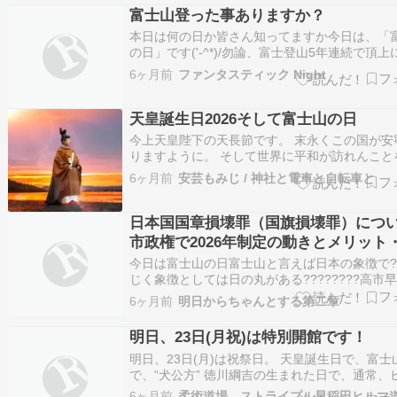
象徴する存在としての富士山を改めて見つめ直
富士山登った事ありますか？
して制定されました。 この記事では…
本日は何の日か皆さん知ってますか今日は、「
の日」です('-^*)/勿論、富士登山5年連続で頂上
3776m 無事に登山達成しました㊗️話に寄ると
6ヶ月前
ファンタスティック Night
河口湖町が2001年12月に静岡県では、県民が
について学び考え思いを寄せ世界に誇れる財産
山を後世に引き継いで…
天皇誕生日2026そして富士山の日
今上天皇陛下の天長節です。 末永くこの国が安
りますように。 そして世界に平和が訪れんこと
ます。 八紘一宇。 千代に八千代に•••••••。 View t
6ヶ月前
安芸もみじ / 神社と電車と自転車と
post on Instagram A post shared by 源真琴
(@maco.0405.it…
日本国国章損壊罪（国旗損壊罪）につ
市政権で2026年制定の動きとメリット
メリット
今日は富士山の日富士山と言えば日本の象徴で??
じく象徴としては日の丸がある????????高市
相が推進する「日本国国章損壊罪」（通称：国
6ヶ月前
明日からちゃんとする第二章
罪）の制定議論が2026年通常国会で注目を集め
国国旗は罰則があるのに自国旗は対象外という
明日、23日(月祝)は特別開館です！
衡是正」が理由やけど表現…
明日、23日(月)は祝祭日。 天皇誕生日で、富士
で、“犬公方” 徳川綱吉の生まれた日で、通常、
道場の休館日です。 が、特別開館日です！ 10:0
6ヶ月前
柔術道場 ストライプル早稲田ヒルマ