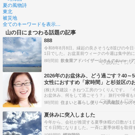
夏の風物詩
東北
被災地
全てのキーワードを表示…
山の日にまつわる話題の記事
888
令和8年8月8日。縁起の良さそうな8並びの今日
1日でした。お盆直前ウィークの今週は集中的
を訪問して少し疲れました。特に新規案件が多
8時間前
ので毎晩各種資料作成に追われていましたが今
日午後からは久々に柴山潟湖畔ウォーキングへ
ました。気温は高かったけど雲に広く…
2026年のお盆休み、どう過ごす？40～5
女性におすすめ「家時間」と杉並区の
け5選
(株)大共建設・きねつ工房のつくりんです。 「
お盆休み、何をして過ごそう？」 旅行や帰省も
れど、40代、50代になると、何日も予定を詰め
9時間前
りも、自分の家でゆっくり過ごす時間を大切に
なることもありますよね。 特に一戸建てにお住
夏休みに突入しました
ら、お盆休みは普段できない…
今年から、会社が推奨する夏季休暇の日数が１
て６日間になりました。一斉に夏季休暇を取得
ではなくて、夏季休暇取得の推奨期間が設定さ