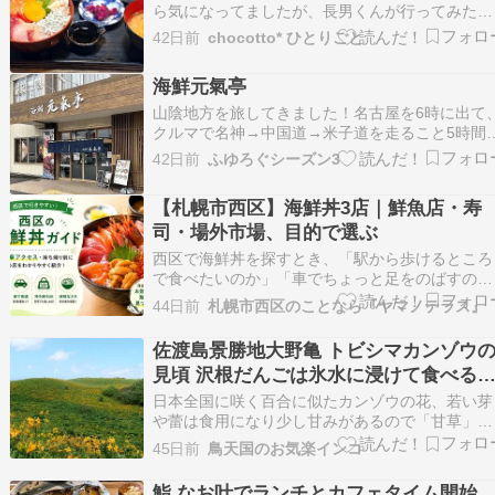
ら気になってましたが、長男くんが行ってみたい
とのことで、お昼食べに行ってきました！SNSで
42日前
chocotto* ひとりごと
見つけたんでしょうね、びっくり〜掘りごたつも
あるお座敷もあって、こじんまりしたお店で、懐
海鮮元氣亭
かしい雰囲気もなんだかいい感じ。リーズナブル
な刺身…
山陰地方を旅してきました！名古屋を6時に出て
クルマで名神→中国道→米子道を走ること5時間
弱。鳥取市に着いたのは10時50分でした。山陰
42日前
ふゆろぐシーズン3
方と言えば外せないのが海の幸！あらかじめ調べ
ておいたお店に向かいます！鳥取県鳥取市商栄
【札幌市西区】海鮮丼3店｜鮮魚店・寿
町、ショッピングモールの一角にあります、海鮮
司・場外市場、目的で選ぶ
元氣亭さんで…
西区で海鮮丼を探すとき、「駅から歩けるところ
で食べたいのか」「車でちょっと足をのばすの
か」で、候補の絞り方がかなり変わります。同じ
44日前
札幌市西区のことなら『ヤマノテラス』
西区内でも、琴似周辺と発寒方面とでは店の雰囲
気も使いやすさも違うので、目的を決めてから探
佐渡島景勝地大野亀 トビシマカンゾウ
し […]
見頃 沢根だんごは氷水に浸けて食べる
更においしいらしい
日本全国に咲く百合に似たカンゾウの花、若い芽
や蕾は食用になり少し甘みがあるので「甘草」と
書くのだと思っていたら「萱草」だった。「萱」
45日前
鳥天国のお気楽インコ
は「かや」と読み屋根をふくアレで葉がカヤに似
ているからなのかな？そしてもう一つの訓読みは
鮨 なお叶でランチとカフェタイム開始