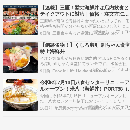
れ、回転寿司では常に人気ランキングの上位に入
【速報】三鷹！鷲の海鮮丼は店内飲食と
る定番ネタでもあります。しかし、「生サーモン
テイクアウトに対応｜価格・注文方法・
の日」があ…
待ち時間
三鷹駅の南側で海鮮丼を食べたいと思っても、価
格や待ち時間が分からない新店には少し入りにく
さがあります。テイクアウトの頼み方や、現金が
8日前
三鷹市をもっと身近に「三鷹みっけ」
必要かどうかも気になるところです。 地域情報
ディア『三鷹みっけ』のエリア担当ライター、 […
【釧路名物！】くしろ港町 釧ちゃん食
特上海鮮丼
イオン釧路店から程近い釧之助 本店 2Fにあるく
ろ港町 釧ちゃん食堂にてランチです。水産会社
手の笹谷商店直営店で、海鮮をメインに豊富なメ
9日前
Foodie Life Hokkaido Kushiro
ニューが揃った人気店。平日にも関わらず正午頃
には行列が出来てました。今回は久しぶりに特上
令和8年7月16日八食センターリニューア
海鮮丼を注文。お値段は3,630円です。
ルオープン！米八（海鮮丼）PORT88（
イヤベース）天岳（味噌ラーメン）
今回は令和8年7月16日リニューアルオープンし
た、八食センター味横丁におじゃましました！ラ
ーメンも海鮮丼もブイヤベースもおいしかった＾
10日前
地元民おすすめの青森県ランチグル
＾ 令和8年7月16日八食センターリニューアルオ
プン！米八（海鮮丼）PORT88（ブイヤベース）
天岳（味噌ラーメン）のYouTube動画をアップ…