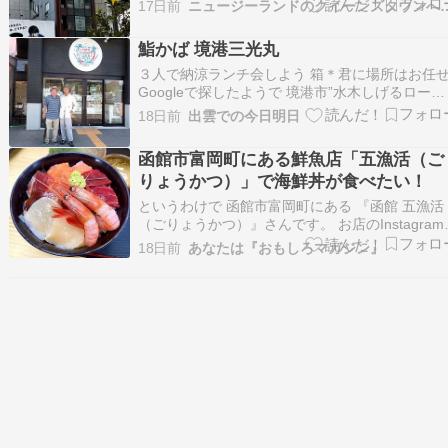
17日前
ニュージーランドのクイーン
月28日にオープンしたお店に行ってきた。 「グ
ンハマー」LOCATION:日本 東京 渋谷ADDRESS:
鮨かば 境港三光丸
東京都港区新橋2-8-…
３人で納涼ランチ会しよう 箱＊君に場所はお任
Googleで探したようで 境港市”水木しげるロー
ド”近くの三光丸 ３人とも 水木しげるロード 鬼
18日前
出雲での今日明日
郎 などには全く興味なし 人気の浜焼き 鮨の店 
光丸に到着 アッシーはいつも私です 私は２度目
函館市富岡町にある鮮魚店「五漁活（ご
ので注文方法は知っています 初めて…
りょうかつ）」で海鮮丼が食べたい！
というわけで 函館市富岡町にある 『函館 五漁活
（ごりょうかつ）』さんです。 お店のInstagram
コチラ。 お店の場所はコチラ。 営業時間は 鮮魚
18日前
あなたは『おもしろマガジン』
10：00～17：00、 総菜が11：00～17：00、 イ
トインが11：00～15：00、 定休日は水曜日の他
臨時休業…