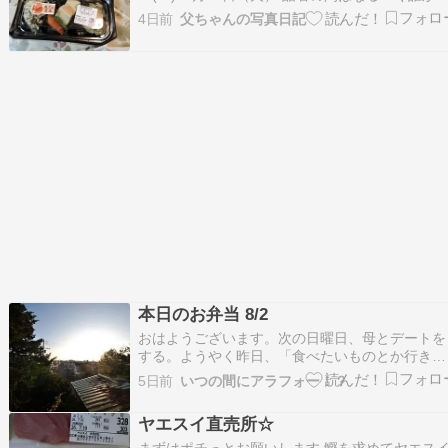
作ってくれたもんで晩飯を済まそう フジの人が
4日前
父ちゃんの写真日記
ってくれた白和え 高野豆腐 おから3点セット 画
も日常も加工・修正無し(笑) ただの自己満足の日
記をアップしとります。 父ちゃんブ…
本日のお弁当 8/2
おはようございます。次の日曜日、母とデートを
する。ようやく昨日、「食べたいものとか行きた
いところある？」とLINEをすると予想外の返事
5日前
いつの間にアラフォー！？
が。それは、「お盆には、少し早いのですが、真
駒内の◯◯家のお墓参りがしたいです。」という
ヤエスイ直売所☆
もの。・・・◯◯家のお墓って、違う所だった気
が・・・。そう…