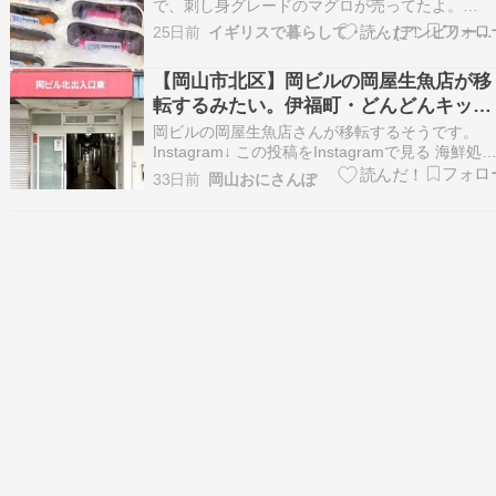
で、刺し身グレードのマグロが売ってたよ。
FOSTERSというスーパー。島の随所にこのスー
25日前
イギリスで暮らして・・・(アンビリーバボーテンコ盛り!)
ーあるけど、刺し身グレードが売ってるの見たの
は、Camana Bay （ジョージタウン）にある
【岡山市北区】岡ビルの岡屋生魚店が移
FOSTERSだけだけど。久しぶりに来た、英…
転するみたい。伊福町・どんどんキッチ
ンハウス跡地に
岡ビルの岡屋生魚店さんが移転するそうです。
Instagram↓ この投稿をInstagramで見る 海鮮処
屋(@kaisenokaya)がシェアした投稿 上記の投稿
33日前
岡山おにさんぽ
確認してみると、岡ビル市場再開発の為の移転で
岡ビルでの営業は8月1日までとのこと。 移転先
住所は、岡山市北区…