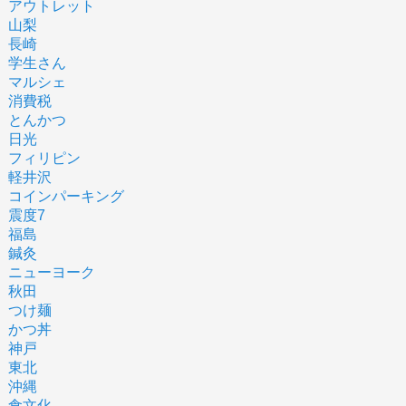
アウトレット
山梨
長崎
学生さん
マルシェ
消費税
とんかつ
日光
フィリピン
軽井沢
コインパーキング
震度7
福島
鍼灸
ニューヨーク
秋田
つけ麺
かつ丼
神戸
東北
沖縄
食文化