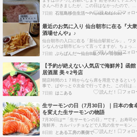
まずはポチっとお願いします 鰹を求めてヤエス
さんへ行きましたが、この日はなかったので、キ
ハダとネギトロをGET～！ まぐろは猫ちゃんシ
7日前
石垣島移住生活〜Privete Reason〜
ア後ですが、どちらも美味しくいただきました～
すでにこの日以降に無事に鰹もGETしたので、ま
最近のお気に入り 仙台朝市に在る『大
たの機会に～！あ、最近ネギトロにネギがないね
酒場せんや』♪
ｗｗ…
仙台朝市の入口に在る「新仙台駅前ビル」。ワタ
シなんかは朝市ビルって言ってますが。ちょっと
魚の匂いのするステキな界隈です。地下には海鮮
7日前
ぶらぱんだ〜仙台B級グルメ徘徊録〜
丼で有名な東屋もあります。最近よく行く居酒屋
がココ。「大衆酒場 せんや」地下への階段を下
【予約が絶えない人気店で海鮮丼】函館
てすぐに在る人気店。今日も店内はカメラを向け
居酒屋 美々2号店
られないほど満…
開店時間の１７時からなら席を用意できるという
事で、ぱやっと０次会で行ってきた。この日は、
居酒屋 美々２号店へ。 続きを読む
7日前
はこある
生サーモンの日（7月30日）｜日本の食
を変えた生サーモンの物語
7月30日は**「生サーモンの日」**です。お寿司
海鮮丼、カルパッチョなどで人気の生サーモン
は、今や日本人にとって最も身近な魚の一つにな
8日前
とある工房の裏側で
りました。子どもから大人まで幅広い世代に愛さ