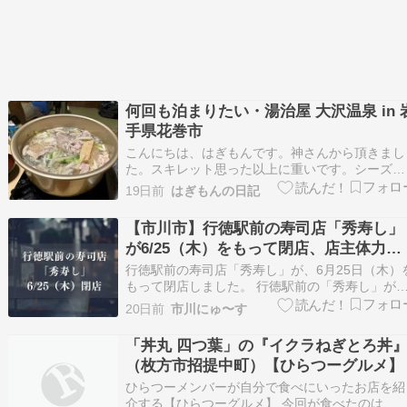
何回も泊まりたい・湯治屋 大沢温泉 in 
手県花巻市
こんにちは、はぎもんです。神さんから頂きまし
た。スキレット思った以上に重いです。シーズニ
ングしておきます。キャンプで使うの楽しみです
19日前
はぎもんの日記
(^^♪ランチも行ってきました。「ときわ寿司」海
丼（大盛）とミニサラダこれで900円かな？美味
【市川市】行徳駅前の寿司店「秀寿し」
かったです(^^♪限定20食なので、帰りは既に閉
が6/25（木）をもって閉店、店主体力の
店…
限界のため廃業
行徳駅前の寿司店「秀寿し」が、6月25日（木）
もって閉店しました。 行徳駅前の「秀寿し」が
6/25（木）をもって閉店 お店はこちら、市川市
20日前
市川にゅ〜す
徳駅前2-21-22 行徳マンション1階にありました
場所は東京メトロ東西線「行徳駅」から徒歩圏
「丼丸 四つ葉」の『イクラねぎとろ丼
内、行徳マンション1階です。 「秀寿し…
（枚方市招提中町）【ひらつーグルメ】
ひらつーメンバーが自分で食べにいったお店を紹
介する【ひらつーグルメ】 今回が食べたのは、