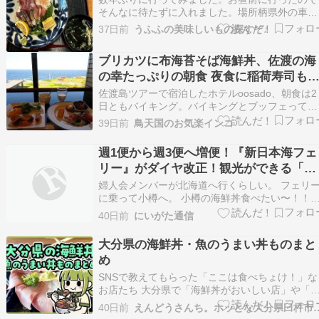
そんなに待たずに入れました。場所柄県外の車が
多いみたい。モーニングメニューが気になりまし
37日前
うふふの美味しいもの探すぞ♪
た。まぐろの切り落としを定食を食べてみたい
(´▽｀)お昼前だけどお腹ペコペコ（笑）友達はミ
ブリカツに布海苔そば海鮮丼、佐渡の海
ックスフライ定食なかなかのボリュームですね！
の幸たっぷりの朝食 夜食に稲荷寿司も
私は海鮮丼定…
るホテルoosado
佐渡島ツアーで宿泊したホテルoosado、朝食は2
日ともバイキング。バイキングとブッフェってど
こが違うか知ってた？ブッフェはフランス語？程
39日前
鳥天国のお気楽インコ
度の違いしか分からなかったけれど、セルフサー
ビスなのは同じだけれどブッフェは必ずしも食べ
週1便から週3便へ増便！『新日本海フェ
放題ではないそう。そういやハーフブッフェはメ
リー』がダイヤ改正！観光ができる「一
イン料理に…
旦下船」サービスも開始！10月1日〜。
婦人会メンバーが北海道へ行くらしい。 フェリ
に乗って小樽へ。 小樽の海鮮丼食べたい〜！！
想いだけでも馳せてみようと思って 『新日本海
40日前
にいがた通信
ェリー』ちょっと見てみる。 おや？？運航ダイ
変更と増便のお知らせ発見！ どんな感じになる
大分県の海鮮丼・魚のうまい丼ものまと
だろ！？ 続きを読む
め
SNSで教えてもらった「ここは食べちょけ！」な
お店たち 大分県で「海鮮丼がおいしい店」や「
好きならここは食べちょけ！」というお店をSNS
40日前
えんどうさんち。ホッとな大分県臼
で聞いてみたところ、たくさんのコメントをいた