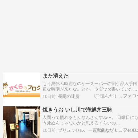
また消えた
もう夏休み時期なのかースーパーの割引品入手困
難な時期が来たな。とか、ウダウダ書いていたら
またブログ消えた〓内容覚えているけど、改めて
10日前
長岡の迷所
書くの面倒臭い。ホントマジにクソなブロクシス
テム。内容もクソだけど。何とかならんもんか
焼きうお いし川で海鮮丼三昧
な。とりあえず割引品の海鮮丼と惣菜は買えた。
いくら割引品とは…
人間って慣れるもんなんざんすね〜。 日曜日に
う死ぬんじゃないかと思えるくらいの…
10日前
ブリュッセル。ー超私的なブリュ