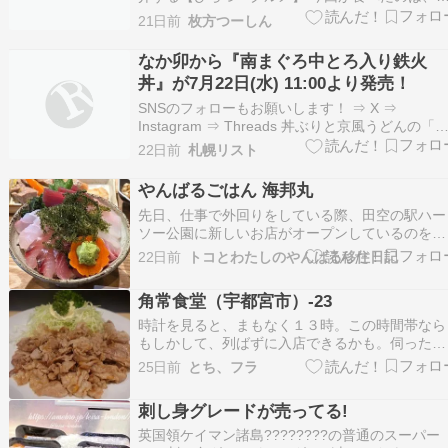
提中町にできた… 丼丸 四つ葉の… イクラねぎと
21日前
枚方つーしん
丼「750円)」です！(※価格は2026年6月26日時
のものです。表記している価格はすべて総額表示
なか卯から『南まぐろ中とろ入り鉄火
です) 優柔不断だったらどうしたら良い…
丼』が7月22日(水) 11:00より発売！
SNSのフォローもお願いします！ ⇒ X ⇒
Instagram ⇒ Threads 丼ぶりと京風うどんの「
か卯」は2026年7月22日(水) 11:00より、『南ま
22日前
札幌リスト
ろ中とろ入り鉄火丼』を販売します！ 南まぐろ
中とろと赤身を贅沢に使用 『南まぐろ中とろ入
やんばるごはん 海邦丸
鉄火丼』は南まぐろ…
先日、仕事で外回りをしている際、田空の駅ハー
ソー公園に新しいお店がオープンしているのを発
見、ランチを食べに立ち寄りました お店の名前
22日前
トコとわたしのやんばる移住日記
「やんばるごはん 海邦丸」、町内にある人気の
鮮料理のお店の3号店になります いただいたのは
角常食堂（宇都宮市）-23
「海邦丸の海鮮丼」 海鮮丼は、丼としてはこぶ
だけど、…
時計を見ると、まもなく１３時。この時間帯なら
もしかして、列ばずに入店できるかも。伺ったの
はいちょう通り沿い、宇都宮中央郵便局近くにあ
25日前
とち、フラ
る「角常食堂」。思惑通り、外で入店待ちをして
いる人は皆無。そのまま待たずに入れましたが、
刺し身グレードが売ってる!
その時点で空いていた席は一つだけ。運が良かっ
た～。新鮮魚介で…
英国領ケイマン諸島????????の普通のスーパー