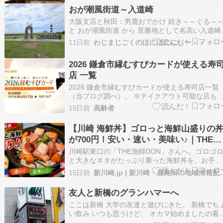
おが潮風街道～入道崎
大阪支店と秋田：男鹿おでかけ 続き～～ぐる～
と おが潮風街道 から 景勝地として名高い入道崎
～ 一面に広がる草原 パノラマ上に広がる海～景
11日前
わじまじごくのほにほににぃ〜・・
は後で 腹ペコでしたのよ～～ 腹が減っては景色
堪能できない なまはげさん おじゃまします いた
2026 鎌倉市縁むすびカードが使える寿
きま～～す （海鮮丼はなかなかの観光…
店 一覧
2026 鎌倉市縁むすびカードが使える寿司店一覧
（当ブログ調べ）。 ※テイクアウト可能な店も
るので、問い合わせてみると良いでしょう。 雪
15日前
高齢者
下、小町、大町、七里ガ浜東、腰越、山ノ内、大
船 雪ノ下 寿司國 寿司 住所： 雪ノ下2-10-9 ホー
【川崎 海鮮丼】ゴロっと海鮮山盛りの
ページ 八重寿司 寿司 住所： 雪ノ…
が700円！安い・速い・美味い♪｜THE漁
師DON
川崎駅東口の「THE漁師DON」さんへ。ゴロゴ
と大きなネタがたっぷり乗った海鮮丼を、お手頃
価格で楽しめる人気のお店です。 暑い日は海鮮
15日前
新川崎.jp | 新川崎・
で決まり！ 梅雨も明けて、暑い日が続きますね
こう暑いと、冷たくてさっぱりしたものが食べた
友人と新橋のグランハマーへ
くなりませんか？ この日も川崎駅へ出かけたと
ここは新橋 大学の友達と遊びにきた。 新橋でち
ろ、…
い飲み いつも思うけど、 オカマ始めましたの看
が気になる。 新橋駅前のSL広場近くに2024年11