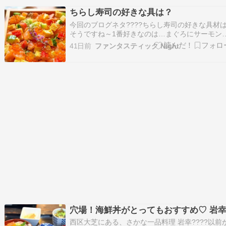
だきました。＊2026年5月調べ 今回は、コメン
ちらし寿司の好きな具は？
で名前が出たお店を中心に、海鮮丼・りゅうきゅ
今回のブログネタ????ちらし寿司の好きな具材は
う…
そうですね～1番好きなのは…まぐろにサーモン
いくら、桜えび、寿司海老、厚焼き玉子、キュウ
41日前
ファンタスティック Night
リなどそんな感じかな？海鮮丼は食べるけど中々
ちらし寿司になると食べる機会がないです????
寿司屋で好きなネタはサーモンに大トロいくら白
身…
穴場！海鮮丼がとってもおすすめ♡ 岩
西区大芝にある、さかな一品料理 岩幸????以前