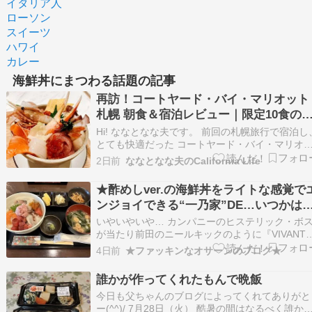
イタリア人
ローソン
スイーツ
ハワイ
カレー
海鮮丼にまつわる話題の記事
再訪！コートヤード・バイ・マリオット
札幌 朝食＆宿泊レビュー｜限定10食の
鮮丼も紹介
Hi! ななとなな夫です。 前回の札幌旅行で宿泊し
とても快適だった コートヤード・バイ・マリオ
ト札幌 今回の旅行でも「また泊まりたい！」と
2日前
ななとなな夫のCalifornia Life
い、2回目の宿泊をしてきました。変わらない居
地の良さや、今回の滞在で感じた魅力をご紹介し
★酢めしver.の海鮮丼をライトな感覚で
ます。 今回宿泊したお部屋 前回と異なった点 …
ンジョイできる“一乃家”DE…いつかは
の部さおじゃマップしてメガジョッキの
いやいやいや… カンパニーのヒステリック・ボ
あとにスナックえみでカラオケを★
が当たり前田のニールキックのように『VIVANT
た！？』と尋ねてきたから… “あ、あぁ…まだで
4日前
★ファッキンなオサーンのブログ★
よ、あの…見逃しのやつでね。明日あたりティー
バーでゆっくり見ようと思ってましたよ”とアン
誰かが作ってくれたもんで晩飯
ーしたfuckinなオサーーンだけんどもっっ！…
今日も父ちゃんのブログによってくれてありがと
ー(^^)/ 7月28日（火） 酷暑の間はなるべく誰か