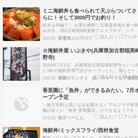
ミニ海鮮丼も食べられて天ぷらついてさ
らに！そして3000円でお釣り！
続きは本編で！ お酒を燃料に北海道各地を食べ
み歩き。365日毎朝6時更新グルメブログ。シラ
の時は、映像クリエイターでライターの裸電球
34日前
裸電球ぶら下げて
が、北海道の魅力を発信しています。YouTubeで
もハシゴ酒動画を公開中！hadakadenkyu.jp
☆海鮮丼屋 いぶきや(兵庫県加古郡稲美
HADAKA DENKYU
野寺)
2026年7月1日、兵庫県加古郡稲美町野寺という
に1軒の海鮮丼専門店がオープンした。海など一
ない。兵庫県下でもため池の数が多くて有名なと
36日前
播磨のランチ２ 続・スイーツも守備範
ころ。あたり一面田畑が連なる。店舗の周りには
結構な台数が止めれる駐車場あり。しかし、オー
香里園に「魚丼」ができるみたい。7月
プン30分前からほぼ満車状態。インスタ以外、
ープン予定
んな…
＼枚方市民も気になる近隣ネタ／ アルプラザ香
園の近くに「魚丼 香里園店」ができるようです
こっちに行くと、アルプラがあります。 反対方
37日前
枚方つーしん
に進むと、香里ダイエー本通商店街があり、香里
園駅方面。 魚丼（→公式サイト）は関東を中心
海鮮丼/ミックスフライ/西村食堂
全国展開している、魚介類を使った創作丼ぶりの
数年ぶりに行ってみました。お昼前に行ったので
お店…