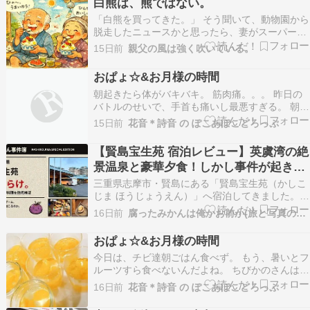
白熊は、熊ではない。
夫が２回の集まりから戻ってきた。お昼ごはんは
「白熊を買ってきた。」 そう聞いて、動物園から
レンジで出来る…
脱走したニュースかと思ったら、妻がスーパーの
袋から取り出したのは、福岡県久留米市の丸永製
15日前
親父の風は強く吹いている。
菓（株）製九州名物「白熊」というアイスであっ
た。 このアイス、「白熊」という名前が実にい
おぱょ☆&お月様の時間
い。 何しろ、袋を開ける前から涼しい。 「南極
朝起きたら体がバキバキ。 筋肉痛。。。 昨日の
ペンギンア…
バトルのせいで、手首も痛いし最悪すぎる。 朝も
謝罪なし。 余計な会話もなし。 朝ごはんはみか
15日前
花音＊詩音 の ぽこあぽこどろっぷ
んゼリー、ちびかのさんはトースト半分。 クリチ
つけて、半分個ずつ食べた！ クリチ美味しいよね
【賢島宝生苑 宿泊レビュー】英虞湾の絶
ー！ かのたん、会社行くまでが、暑くなると毎日
景温泉と豪華夕食！しかし事件が起きす
吐き…
ぎた
三重県志摩市・賢島にある「賢島宝生苑（かしこ
じま ほうじょうえん）」へ宿泊してきました。
英虞湾を望む天然温泉。 海の幸が並ぶ豪華な夕
16日前
腐ったみかんは俺かお前か(旅と写真の記録)
食。 そして全室オーシャンビュー。 ここまで聞
くと、静かな海を眺めながら、何もせずに過ごす
おぱょ☆&お月様の時間
大人の温泉旅行です。 私たちも、そのつもりでし
今日は、チビ達朝ごはん食べず。 もう、暑いとフ
た。 何…
ルーツすら食べないんだよね。 ちびかのさんはパ
ンまで食べてたけど、頭痛とだるさで、体調悪そ
16日前
花音＊詩音 の ぽこあぽこどろっぷ
うだし、空手は休むって。 かのたんは、眠
い。。。 お弁当作って、ちびかのさん大好きなの