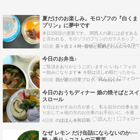
夏だけのお楽しみ。モロゾフの『白くま
プリン』に夢中です
本日2回目の更新です。 関西人の家には必ずある
と言われる、モロゾフのプリンのガラスカップ。
プリンを食べ終わった後も、あの安定したガラス
3日前
茶々吉２４時−着物と歌劇とわんにゃんと−
の器を捨てられずに、ストックしているご家庭は
多いはず。もちろん我が家にもあります。一度ま
今日のお弁当♪
とめて処分したけれど、いつの間にかまた…
ご覧頂きありがとうございます♪いいね！フォロ
（笑）。 そん…
ー励みになります★ 今朝は涼しめ暇だったから
TikTokをずっと見てたら親指が痛くなってました
3日前
我が家の日常ブログ HappyLife
親指でスクロールしてたからね＾＾ 今日のお弁当
今日は久しぶりに午後からパートです午前中は買
今日のおうちディナー 娘の焼そばとスイ
い出しに行ってきます暑いから外出したくないけ
スロール
どね…
今日はおやすみの方が多く、私も自分の仕事を放
り出してｗ他の方のお仕事のお手伝いに。今週は
月初だしお盆前で、どこも忙しいんですよね。今
4日前
のほほん令和日和
週何とか無事に終わって、早くおやすみ突入した
いですｗ さて、今日のお夕飯は、先に帰宅した娘
なぜ レモン だけ缶詰にならないのか──
が作ってくれました。大量！焼きそばです((´∀｀
酸・香り・コストの三重苦