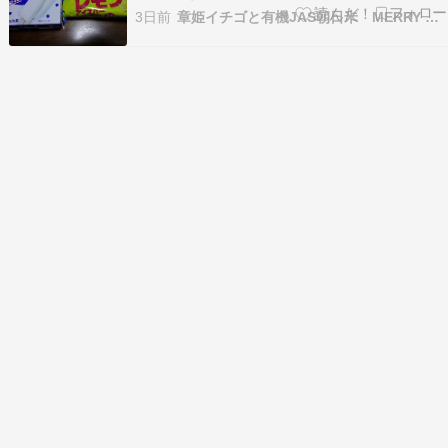
クという完璧なプログラムを策定して実行してい
3日前
章姫イチゴと有機JAS朝日米 MERRY BERRY
るのですが、その努力と成果をすべてぶち壊すや
つらがいます。アイスクリームです。この暑さで
すからね。どうにもならんのです。「カルピスア
イスバー」と「…