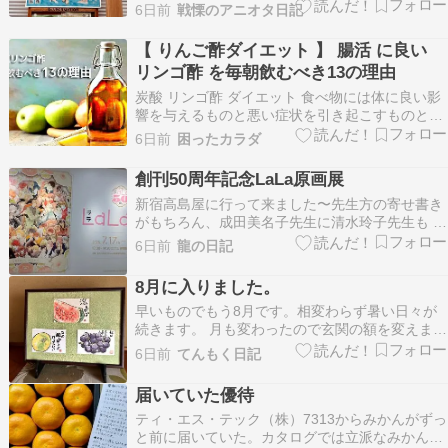
3732.html わたたべ聖地巡礼でとべ動物園や道の
6日前
戦慄のアニオタ日記
駅ふたみを回った翌日は道後温泉を探訪、松山の
有名な観光地だ。観光客で混み合うのは分かって
【 りんご酢ダイエット 】 腸活 に良い
いるの…
リンゴ酢 を毎朝飲むべき13の理由
炭酸 リンゴ酢 ダイエット 食べ物には体に良い影
響を与えるものと悪い症状を引き起こすものとの
2つしかないとつくづく感じるようになりまし
6日前
困ったカラダ
た。今回は体に良い影響を与える食材である酢の
効果的で効率の良い飲み方の紹介です。日本人は
創刊50周年記念LaLa原画展
酢と言えば米から作られる米酢が一般的ですが最
新宿高島屋に行って来ました〜先生方の寄せ書き
近では玄米が…
がもちろん、成田美名子先生に清水玲子先生も 写
真撮影がダメな展示のところに、安孫子三和先生
6日前
龍の日記
のみかん絵日記、なかじ有紀先生の作品も、懐か
しい☄️目的は、緑川ゆき先生の夏目友人帳生原稿
8月に入りました。
ネームが✨忘れられない ときめきシーン忘れた
早いものでもう8月です。相変わらず暑い日々が
な………こ…
続きます。 月も変わったので玄関の額を変えま
す。 夏の果物バージョンへ、左から夏みかん、ス
6日前
てんもく日記
イカ、ぶどう ですね。 メダカのう方は昨日捕獲
メダカを入れた際に泥水も入ったので、新鮮な水
届いていた優待
を採取、 まずは子供メダカの方ですが、 よく見
ティ・エス・テック（株）7313からみかんがずっ
ると、水草…
と前に届いていた。カタログでは立派なみかんだ