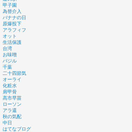
甲子園
為替介入
バナナの日
原爆投下
アラフィフ
オット
生活保護
台湾
お味噌
バジル
千葉
二十四節気
オーライ
化粧水
肩甲骨
高市早苗
ローソン
アラ還
秋の気配
中日
はてなブログ