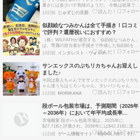
暑さには多少バテ気味のようだ。 今晩は総菜でい
い？ 私としては何ら問題が無い。 そもそも私も
10日前
じゅずじの旦那
バテ気味。 食事にありつけるだけでありがたいか
ぎり。 今宵も少し愛して、、、ポチッ！ ⇒ 人気
似顔絵なつみかんは全て手描き！口コミ
ブログランキングへ もっとも私には百薬の長、今
で評判？還暦祝いにおすすめ？
宵…
（株）WILFATHが運営する「似顔絵なつみかん」
は、専属の担当者が手描きで作成した似顔絵を作
成するサービスです。 還暦などの長寿祝い、各種
10日前
インタレスト・ウォッチ
記念日、退職祝い、誕生日、結婚式など、さまざ
まなシーンで役立ちます。 似顔絵なつ […]
サンエックスのぷちリカちゃんお迎えし
ました♪
今回は新人ちゃんですサンエックスのぷちリカち
ゃん達うちはミカンちゃん、タレパンちゃん、リ
ラクマちゃんをお迎えしました～可愛いーっっ特
11日前
MORIKANA
にタレパンちゃんは私の青春時代に流行ったキャ
ラクターでもあるし、黒髪のぷちリカちゃんとい
段ボール包装市場は、予測期間（2026年
うのもあって狙ってたんですよね～当たって嬉し
～2036年）において年平均成長率
いこの３人には…
（CAGR）3.90%で推移し、2036年まで
市場概要 段ボール包装市場は、2025年に
に4,220億9,000万米ドルに達すると予測
$27.71Bと評価され、2036年には$42.21Bに達す
ると予測され、予測期間（2026～2036年）の年
されています。
11日前
ゲーム情報サイト「SQOOL.NET」のブログコーナーです。
平均成長率（CAGR）は3.90％です。本市場は、