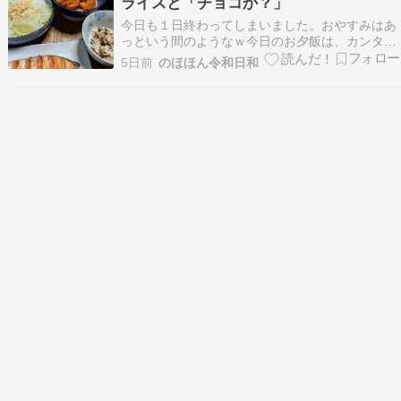
ライスと「チョコか？」
今日も１日終わってしまいました。おやすみはあ
っという間のようなｗ今日のお夕飯は、カンタン
にお素麺ｗｗ素麺サラダ人参の甘辛煮玉ネギのピ
5日前
のほほん令和日和
ーナッツ和え焼鮭ガーリックライス黒烏龍茶ガー
リックライスは、旦那さんが買って置いた素を使
って。混ぜるだけなので、カンタンです。うちの
実家ではお素麺…