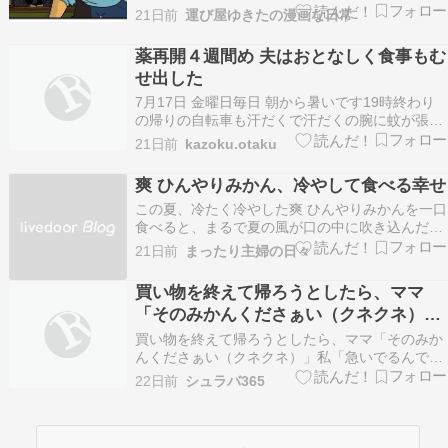
↓ GRAPEにて連載中第5５話 『見せてください』
21日前
運び屋ゆきたの漫画な日常
雑居ビルの一室に『ある荷物』を届けたら… 私服
警察官が駆けこむ大騒動が起きたワケ – ニュース
薬再開４週間め 夫はおとなしく食事もむ
メディア『grape TREND』gr…
せ出した
7月17日 金曜日毎日 朝から暑いです19時終わり
の帰りの自転車も汗だくで汗だくの腕に蚊が張り
付いてて叩いた今というかお昼前から 元仕事先が
21日前
kazoku.otaku
来てます定年したので暇になり昨日も夕方までい
ましてずっと喋ってます(笑)自分の姉弟 甥姪 その
爽 ひんやりみかん、冷やして食べる幸せ
子供 叔父や叔母 従姉妹1人で話して笑ったり …
この夏、冷たく冷やした爽 ひんやりみかんを一口
食べると、まるで夏の風が口の中に吹き込んだよ
うな気分になります。さっぱりとした柑橘の香り
21日前
まったり主婦の日々
と、ほんのりとした甘みが、熱気でぐったりした
体をすっとリセットしてくれます。 冷やし方で味
買い物を終えて帰ろうとしたら、ママ
わいが変わる 爽 ひんやりみかんは、冷蔵庫で冷
「そのみかんくださぁい（クネクネ）」
やすだけで…
私「急いでるんで」ママ「（赤ちゃん入
買い物を終えて帰ろうとしたら、ママ「そのみか
りベビーカーをひっくり返し）いやああ
んくださぁい（クネクネ）」私「急いでるんで」
ママ「（赤ちゃん入りベビーカーをひっくり返
あああ泥棒！強盗！（叫）」
22日前
シュラバ365
し）いやあああああ泥棒！強盗！（叫）」 - ラブ
ラドール速報～生活・修羅場・鬼女まとめ～ 続き
を読む