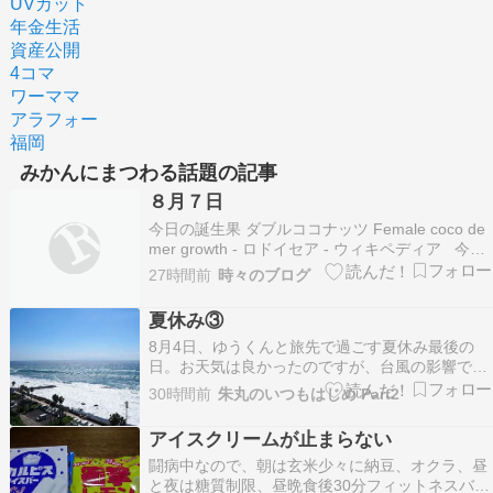
UVカット
年金生活
資産公開
4コマ
ワーママ
アラフォー
福岡
みかんにまつわる話題の記事
８月７日
今日の誕生果 ダブルココナッツ Female coco de
mer growth - ロドイセア - ウィキペディア 今日
の誕生カラー ローヤルブルー お誕生日おめでと
27時間前
時々のブログ
うございます！ カール・リッター、グスタフ・ク
ルップ、ラルフ・バンチ、内田春菊、未知やす
夏休み③
え、 ギュウゾ…
8月4日、ゆうくんと旅先で過ごす夏休み最後の
日。お天気は良かったのですが、台風の影響で海
は大荒れでした。大きく白く砕ける波が、ホテル
30時間前
朱丸のいつもはじめ Part2
まで届きそうな勢いです。そんな中、朝食後に、
ゆうくんは名残を惜しんで最後にとプールでひと
アイスクリームが止まらない
遊び。そして、”バナナワニ園”に向かいました。
闘病中なので、朝は玄米少々に納豆、オクラ、昼
大きなワニや…
と夜は糖質制限、昼晩食後30分フィットネスバイ