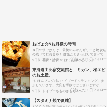
おぱょ☆&お月様の時間
今日の朝ごはんは、最後のみかんゼリーと焼き鮭
の残りで鮭海苔巻！ 酢飯だとさっぱりで食べてく
れた！ 朝お手洗いが血だらけで、えっ？！ 僕ち
9日前
花音＊詩音 の ぽこあぽこどろっぷ
んがまた切れ痔？！って思ったんだけど、本人い
わく、鼻血らしい。 うーん、便座の裏まで？ ち
東海道由比宿交流館と、ミカン、桜エビ
ょっと様子見だけど、また見つけたら病院。 今日
のお土産。
はかなり…
↑にほんブログ村のトイプードルランキングに参
加しています。大変お手数ではございますが、上
のももちゃんの写真を、やさしく「ぽち」っと押
9日前
トイプーもものきもち
して、読み初めてくださいね。。誠に申し訳ござ
いませんが、コメント返し出来ない事お許しくだ
【スタミナ焼で夏純】
さい。訪問履歴やコメントが残っている方のブロ
どうやら我が家のチャレンジレディばば様もこの
グには、読み逃…