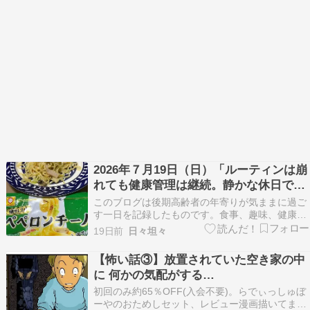
2026年７月19日（日）「ルーティンは崩
れても健康管理は継続。静かな休日で心
身を整えた一日」
このブログは後期高齢者の年寄りが気ままに過ご
す一日を記録したものです。食事、趣味、健康面
などを書き連ねています。 ???? 2026年7月19日
19日前
日々坦々
（日）???? 身体測定???? 体調：良好???? 睡眠
時間：6時間1分（昼寝30分）⚖️ 身体測定体重：
【怖い話③】放置されていた空き家の中
72.35kg（前日比 +…
に 何かの気配がする…
初回のみ約65％OFF(入会不要)。らでぃっしゅぼ
ーやのおためしセット、レビュー漫画描いてます