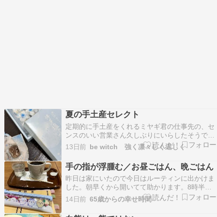
夏の手土産セレクト
定期的に手土産をくれるミヤギ君の仕事先の、セ
ンスのいい営業さん久しぶりにいらしたそうでお
土産いただきました博多の塩わらび餅玄界塩が使
13日前
be witch 強く凛々しく逞しく
われていますクリーミーな練乳餡入り別添えのき
な粉をかけても美味もちもち食感夏ミカン羊羮酸
手の指が浮腫む／お昼ごはん、晩ごはん
味がきいていて、ゼリーみたい自家製餡だそうで
昨日は家にいたので今日はルーティンに出かけま
す夏らしい清涼…
した。朝早くから開いてて助かります。8時半前
は出勤前の人と私と同じように早く出かけた人で
14日前
65歳からの幸せ時間
一杯ですね。カフェ活～～〓その後はスーパーで
買い物。３袋（とサブバッグ）で重たかった、、