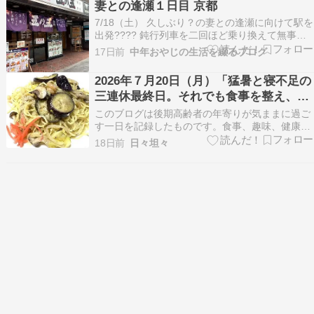
妻との逢瀬１日目 京都
り弁にしてあげたよ。 スーパーのお弁当も、のり
7/18（土） 久しぶり？の妻との逢瀬に向けて駅を
弁リクエスト…
出発???? 鈍行列車を二回ほど乗り換えて無事に
京都駅に到着???? 京都駅は相変わらず人が多い
17日前
中年おやじの生活を綴るブログ
ですわ 13時過ぎに東海道新幹線で妻が到着して
先ずはランチで逢瀬のスタート???? 京都タワー
2026年７月20日（月）「猛暑と寝不足の
ビルのレストラン街へ 京都らしく出汁ご飯…
三連休最終日。それでも食事を整え、体
調を守った一日」
このブログは後期高齢者の年寄りが気ままに過ご
す一日を記録したものです。食事、趣味、健康面
などを書き連ねています。 ????身体測定7月20日
18日前
日々坦々
（月）???? 体調：良好???? 睡眠時間：3時間44
分（昼寝30分）⚖️ 身体測定体重：71.95kg（前日
比 -0.40kg）BMI…