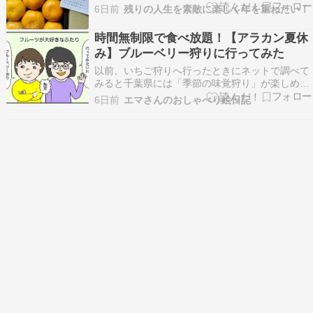
ったけど現物はちょっと残念。数も一個少ない
6日前
残りの人生を素敵に楽しく年を重ねたい！
し。笑他の人のブログでは、梨が立派だとのこ
と。来年は別のにします。後もう一つ何か申し込
時間無制限で食べ放題！【アラカン夏休
んでいると思い確認したらお米だった。まだ、届
み】ブルーベリー狩りに行ってみた
いていない。（株…
以前、いちご狩りへ行ったときにネットで調べて
みると千葉県には「季節の味覚狩り」が楽しめる
スポットがたくさんあることを知ったいちじく、
6日前
エマさんのおしゃべり絵日記
みかん、柿、梨、ぶどう落花生、栗、さつまい
も…その中でも気になったのが「ブルーベリー狩
り」「ブルーベリー狩りって初めて聞いたけどど
んな感じなんだろう…