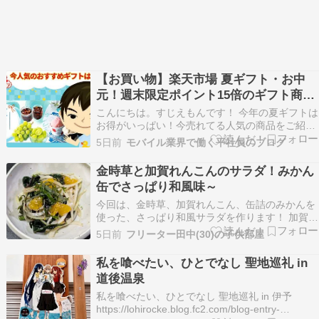
【お買い物】楽天市場 夏ギフト・お中
元！週末限定ポイント15倍のギフト商品
＆夏の福袋をご紹介！
こんにちは。すじえもんです！ 今年の夏ギフトは
お得がいっぱい！今売れてる人気の商品をご紹介
しますぜひ参考にしてみてください 楽天市場 お
5日前
モバイル業界で働く平社員のブログ
中元・夏ギフト特集 ★夏ギフト・お中元特集はこ
ちら★ 【週末限定ポイント15倍】 週末限定！ポ
金時草と加賀れんこんのサラダ！みかん
イント15倍！3,680円（送料無料）☆8/3 …
缶でさっぱり和風味～
今回は、金時草、加賀れんこん、缶詰のみかんを
使った、さっぱり和風サラダを作ります！ 加賀野
菜の金時草と加賀れんこんに、甘いみかん缶。 な
5日前
フリーター田中(30)の子供部屋
かなか不思議な組み合わせですが、ポン酢とごま
油を使えば、夏に食べやすいサラダになるはずで
私を喰べたい、ひとでなし 聖地巡礼 in
す(*’▽’) みかん・金時草・加賀れんこんのサラダ
道後温泉
の…
私を喰べたい、ひとでなし 聖地巡礼 in 伊予
https://lohirocke.blog.fc2.com/blog-entry-