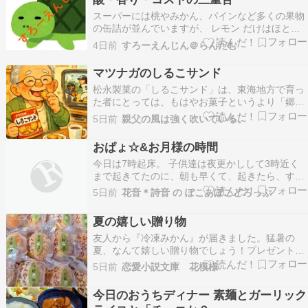
*))で…
スーパーには桃やみかん、パインなど多くの果物
の缶詰が並んでいますが、 レモン だけはほとん
ど見かけません。料理にも飲み物にも使われる身
4日前
すろーえんじん＠らんだむ
近な果物なのに、なぜ缶詰という形だけは定着し
なかったのか──この素朴な疑問には、食品科
マツナガのしるこサンド
学・香りの性質・市場ニーズが静かに絡み合って
松永製菓の「しるこサンド」は、東海地方で育っ
います。レモン…
た者にとっては、もはやお菓子というより「郷土
史」の一部である。 子どもの頃、茶の間の菓子鉢
5日前
親父の風は強く吹いている。
に何気なく入っていたあの四角いビスケットを、
私はずいぶん長いこと「全国民が知っているも
おぱょ☆&お月様の時間
の」だと思っていた。 ところが大人になって県外
今日は7時起床。 子供達は夜更かしして3時近く
の人に「しる…
まで起きてたのに、朝も早くて、起きたら、すで
にゲームしてた(笑) かのたんは、朝ごはんの準
5日前
花音＊詩音 の ぽこあぽこどろっぷ
備。 ウィンナー、スクランブルエッグ、みかんゼ
リー、カルピス、ロールパン、塩パン、メロンと
夏の嬉しい贈り物
桃。 ホテルの朝食ビュッフェ風にした！ 食べて
友人から『冷凍みかん』が届きました。猛暑の
からお支…
夏、なんて嬉しい贈り物でしょう！プレゼント上
手な友人のセレクトには、いつも感心します。冷
5日前
恋愛小説文庫 花模様
凍されたみかんを自然解凍。少し
今日のおうちディナー 素麺とガーリック