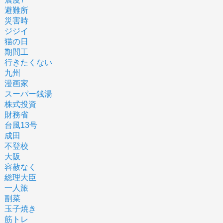
避難所
災害時
ジジイ
猫の日
期間工
行きたくない
九州
漫画家
スーパー銭湯
株式投資
財務省
台風13号
成田
不登校
大阪
容赦なく
総理大臣
一人旅
副菜
玉子焼き
筋トレ