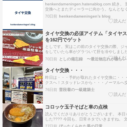
henkendameningen.hatenablog.com 続
交換へとまたディーラーに向かう。なんとな
ない思い出を抱えながら。 まず、担当のアホ
70日前
henkendameningen’s blog
一応出てきて挨拶。 で、タイヤ交換。終了し
払う。なお、担当のアホディーラーはこ…
タイヤ交換の必須アイテム「タイヤス
を162円でゲット
としです。実はこの前のタイヤ交換の際、ジ
をしていたら車がグラついて肝を冷やしまし
危ない」と思ってよくよく調べてみたところ
70日前
としの備忘録 〜最近物忘れが激しい
時の「タイヤ止め（タイヤストッパー）」は
なのだと今更ながら知ったのです。あまりモ
タイヤ交換・・・
くないのですが、怪…
昨日は・・・予約が取れたタイヤ交換に・・
クスへ！スタッドレスから・・・ノーマルへ
ートバックス限定のVポイントが600ポイント
76日前
普段着の一級建築士
で・・・お安く交換できた上に・・・誕生日
で頂きました。（笑）NOAHL｜《3,490円→5
ポン利用…
コロッケ玉子そばと車の点検
読んでくださりありがとうございます。 本日
した???? 今回も、日常ネタでいきますね。 
500です。先日、えきめんやでコロッケ玉子
77日前
ぼったくられた男の日常