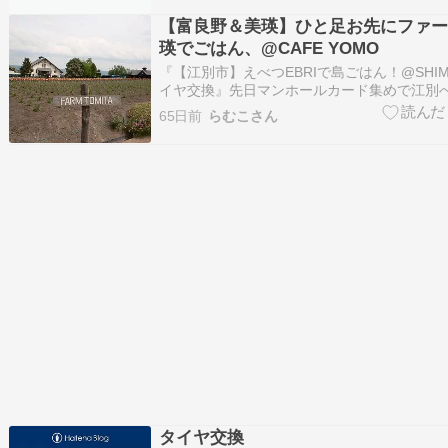
【富良野＆美瑛】ひと足お先にファー
瑛でごはん、@CAFE YOMO
『【江別市】えべつEBRIで島ごはん！@SHIMA 
イヤ交換』先日マンホールカード集めで江別
た。レンガ造りがオシャレなEBRIと、江別
65日前
らむこさん
にて、マンホールカードをゲット〜この建物
オシャレ！…ameblo.jp江別からのつづき。
タイヤ交換