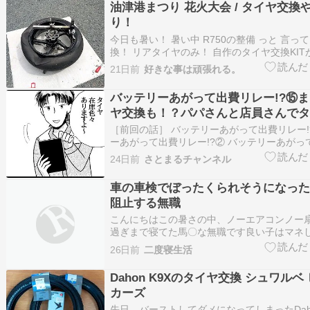
油津港まつり 花火大会 / タイヤ交換
り！
今日も暑い！ 暑い中 R750の整備 っと 言っ
換！ リアタイヤのみ！ 自作のタイヤ交換KI
す！ 交換した後はバランスとって 取り付け！
21日前
好きな事は頑張れる。
る午前中ですが 汗ダラダラ！ そういえば 昨
花火を見に 宮崎へ行っている！ 油津港花火
バッテリーあがって出費リレー!?⑮
ヤ交換も！？パパさんと店員さんでタ
はじまり…？
［前回の話］ バッテリーあがって出費リレー!
ーあがって出費リレー!?② バッテリーあがっ
ー!?③ バッテリーあがって出費リレー!?④ 
24日前
さとまるチャンネル
って出費リレー!?⑤ バッテリーあがって出費リ
ッテリーあがって出費リレー!?⑦ バッテリー
車の車検でぼったくられそうになった
阻止する無職
こんにちはこの暑さの中、ノーエアコンノー
過ぎまで寝てた馬〇な無職です良い子はマネし
´艸｀)さてそんな〇鹿な無職がAmazonプラ
26日前
二度寝生活
ほど金を使ってしまったのでご紹介・冷蔵庫 
６円ポイント利用でかなり安く買えました・
Dahon K9Xのタイヤ交換 シュワルベ
￥２１，…
カーズ
先日、バーストしてダメになってしまったDaho