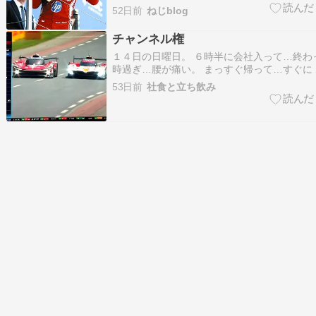
https://news.yahoo.co.jp/articles/0b1c3b3
52日前
ねじblog
今季初優勝！フェラーリ移籍後は初！！歴代
新する通算…
チャンネル権
１４日の日曜日。 ６時半に会社入って…終わ
時過ぎ…腰が痛い。 まっすぐ帰って…すぐにＪs
無理でした。チャンネル権は自分にない(;´∀｀
53日前
社食と立ち飲み
ル権って死語ですか？ 昨日特価で買った大陸
うことが今日のモチベーションでした…。 チ