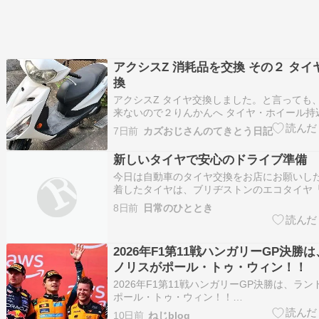
アクシスZ 消耗品を交換 その２ タイ
換
アクシスZ タイヤ交換しました。と言っても
来ないので２りんかんへ タイヤ・ホイール持
てもらおうと、アマゾンで格安のグリップマ
7日前
カズおじさんのてきとう日記
購入価格は、2本で6560円しかし、２りんか
した。タイヤ・ホイール持込み交換は受け付
新しいタイヤで安心のドライブ準備
ですが、…
今日は自動車のタイヤ交換をお店にお願いし
着したタイヤは、ブリヂストンのエコタイヤ
ア」。作業は丁寧でスムーズに進み、待ち時
8日前
日常のひととき
長く感じなかった。交換が終わった車は走り
うに感じられ、これから安心して運転できる
ちも軽くなった。燃費性…
2026年F1第11戦ハンガリーGP決勝
ノリスがポール・トゥ・ウィン！！
2026年F1第11戦ハンガリーGP決勝は、ラ
ポール・トゥ・ウィン！！
https://news.yahoo.co.jp/articles/5a0e9ac
10日前
ねじblog