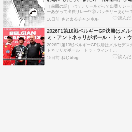
［前回の話］ バッテリーあがって出費リレー!
ーあがって出費リレー!?② バッテリーあがっ
ー!?③ バッテリーあがって出費リレー!?④ 
16日前
さとまるチャンネル
って出費リレー!?⑤ バッテリーあがって出費リ
ッテリーあがって出費リレー!?⑦ バッテリー
2026F1第10戦ベルギーGP決勝はメ
ミ・アントネッリがポール・トゥ・ウ
2026F1第10戦ベルギーGP決勝はメルセデ
トネッリがポール・トゥ・ウィン！
https://news.yahoo.co.jp/articles/f3053046
18日前
ねじblog
今季6勝目！2位はフェラーリのシャルル…