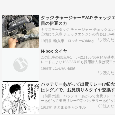
ダッジ チャージャーEVAP チェックエ
目の伊豆スカ
ナマステーダッジ チャージャー チェックエ
交換にて入庫 チェックエンジンの内容はEVA
ティブエミッション)のわずかな漏れ検出なの
19日前
輸入車 ロッキーのblog
タンクからエンジンまでの蒸発ガス還元装置
装置の気密性テストをします キャニスターは
N-box タイヤ
ハウ…
この記事の結論JF1・JF2は155/65R14が基
レードにより165/55R15も採用購入前は現
ズ確認が最優先N-BOXのタイヤ交換を考えた
19日前
ふれあい日記
の車にはどのサイズのタイヤが合うの？」と
は少なくありません。N-BOXは販売期間が…
バッテリーあがって出費リレー!?⑰
はレグノで、お見積り＆タイヤ交換す
［前回の話］ バッテリーあがって出費リレー!
ーあがって出費リレー!?② バッテリーあがっ
ー!?③ バッテリーあがって出費リレー!?④ 
19日前
さとまるチャンネル
って出費リレー!?⑤ バッテリーあがって出費リ
ッテリーあがって出費リレー!?⑦ バッテリー