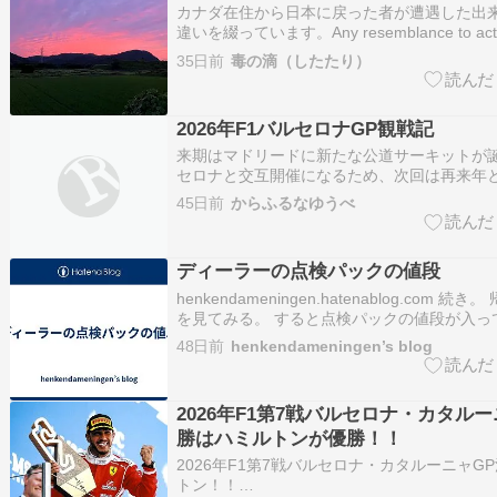
カナダ在住から日本に戻った者が遭遇した出
違いを綴っています。Any resemblance to actual
locals or persons, living or dead, is entirely 
35日前
毒の滴（したたり）
2011…
2026年F1バルセロナGP観戦記
来期はマドリードに新たな公道サーキットが
セロナと交互開催になるため、次回は再来年
ロナ。冬季のテストはここで行われることも
45日前
からふるなゆうべ
ど、来期からはどうなることか。 レギュレー
影響はこのサーキットでもあり、主にバッテ
キなどのトラブルによ…
ディーラーの点検パックの値段
henkendameningen.hatenablog.com 続
を見てみる。 すると点検パックの値段が入っ
がまたおかしいわけですよね。だって、点検
48日前
henkendameningen’s blog
たのは先週。だから請求されるなら先週であ
いはずなんです。だって、先週もし、デ…
2026年F1第7戦バルセロナ・カタルー
勝はハミルトンが優勝！！
2026年F1第7戦バルセロナ・カタルーニャG
トン！！