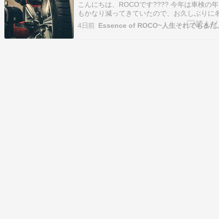
こんにちは、ROCOです???? 今年は車検の
もかなり減ってきていたので、お久しぶりに
区の「太平タイヤ」さんへ行ってきました???
4日前
Essence of ROCO~人生それでもま
ードを見てビックリ！ 最後に行ったのはいつ
ってスタ […]