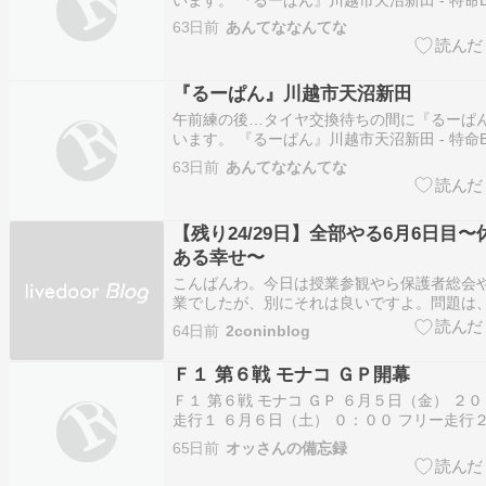
の報告書[埼玉] 続きを読む
63日前
あんてななんてな
『るーぱん』川越市天沼新田
午前練の後…タイヤ交換待ちの間に『るーぱ
います。 『るーぱん』川越市天沼新田 - 特命
の報告書[埼玉] 続きを読む
63日前
あんてななんてな
【残り24/29日】全部やる6月6日目〜
ある幸せ〜
こんばんわ。今日は授業参観やら保護者総会
業でしたが、別にそれは良いですよ。問題は
んと、親の車が駐車場でパンクしました????
64日前
2coninblog
ッカーしてタイヤ交換して……と、滅多に見
ば二度と見たくない光景を見ることができま
Ｆ１ 第６戦 モナコ ＧＰ開幕
族は急がば回れ…
Ｆ１ 第６戦 モナコ ＧＰ ６月５日（金） ２
走行１ ６月６日（土） ０：００ フリー走行
（土） １９：３０ フリー走行３ ６月６日（
65日前
オッさんの備忘録
０ 予選 ６月７日（日） ２２：００ 決勝 伝
オーバーテイクがほぼ不可能な狭いコースな