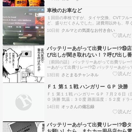
今季初勝利！！通算12勝目！！2位はマック
車検のお車など
１回目の車検ですが、タイヤ交換、CVTフル
ど、盛りだくさんでした。諸費用以外も、早
ました。ありがとうございました。エアコン
10日前
クルマとの気楽なお付き合い
ュアルタイプは、温度調整のダイアルを、１
て、風量で、冷え方の強さの調整してくださ
ために、体調も本調子…
バッテリーあがって出費リレー!?⑲
び出しが聞き取れない！？呼び出し番
ど…？
［前回の話］ バッテリーあがって出費リレー!
ーあがって出費リレー!?② バッテリーあがっ
ー!?③ バッテリーあがって出費リレー!?④ 
13日前
さとまるチャンネル
って出費リレー!?⑤ バッテリーあがって出費リ
ッテリーあがって出費リレー!?⑦ バッテリー
Ｆ１ 第１１戦 ハンガリー ＧＰ 決勝
Ｆ１ 第１１戦 ハンガリー ＧＰ ７月２６日（
０ 決勝 気温：３０度 路面温度：５２度 ドラ
（土）の甲府は４０度の酷暑日、２６日（日）
14日前
オッさんの備忘録
の真夏日。 外を歩いた感じでは、日曜はさほ
かった。 また２日とも最低気温が熱帯夜以下
寝…
バッテリーあがって出費リレー!?⑱
お願いしたら、またカー用品店から電