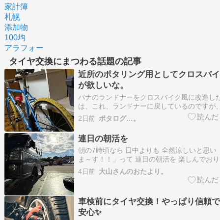
家計簿
札幌
添加物
100均
アラフォー
タイヤ交換にまつわる話題の記事
近所のポタリング用としてクロスバイ
が欲しいな。
パナのランドナーをクロスバイク風に改造し
は、これ、ランドナーに戻しているのですが
けを取っ払って、こうしてフラットバーにす
2日前
ポタログ…。
ですね。トピークの大型バッグ”恐竜の卵”も
でもこれなら大丈夫でしょう。こういう状態
連日の朝活を
な、と思います。た…
朝の7時頃なら 日中よりも 全然涼しいと思い
ま～す！！」って 連日の朝活を 楽しんでおり
想像していたよりも 全然暑い。。。。 本日
4日前
大山さんのおたより。
り 一本目の作業で 既に 汗だくを 大満喫です
の コンディション的には 朝早くからの作業と
車検前にタイヤ交換！やっぱり信頼で
安心✨