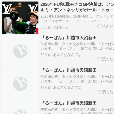
2026年F1第6戦モナコGP決勝は、ア
キミ・アントネッリがポール・トゥ・
2026年F1第6戦モナコGP決勝は、アンドレ
トネッリがポール・トゥ・ウィン！！
https://news.yahoo.co.jp/articles/aa664518
60日前
ねじblog
今季5勝目！初優勝から5連勝！！イタ…
『るーぱん』川越市天沼新田
午前練の後…タイヤ交換待ちの間に『るーぱ
います。 『るーぱん』川越市天沼新田 - 特命
の報告書[埼玉] 続きを読む
62日前
あんてななんてな
『るーぱん』川越市天沼新田
午前練の後…タイヤ交換待ちの間に『るーぱ
います。 『るーぱん』川越市天沼新田 - 特命
の報告書[埼玉] 続きを読む
62日前
あんてななんてな
『るーぱん』川越市天沼新田
午前練の後…タイヤ交換待ちの間に『るーぱ
います。 『るーぱん』川越市天沼新田 - 特命