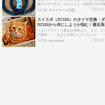
輪タイヤですが、やはりもう一度純正のCST
る気にはなれなかったので、前後とも新しい
27日前
キャドキール日記
ことに
スイスポ（ZC33S）のタイヤ交換・
DZ102から何にしようか悩む！最近
ヘタレアラフィフ親父の管理人だ。 さて、そ
の愛車・・・あまり大事にしていないが・・・ 
イフトスポーツのタイヤ交換を考える時期にき
30日前
terzoblog
管理人はこのタイヤ交換代をケチるために・・
に、純正の１７インチから１６インチにイン
いる。 …