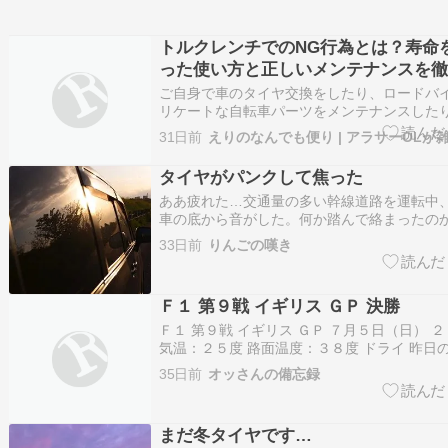
トルクレンチでのNG行為とは？寿命
った使い方と正しいメンテナンスを徹
ご自身で車のタイヤ交換をしたり、ロードバ
リケートな自転車パーツをメンテナンスした
かせないアイテムが「トルクレンチ」ですよ
31日前
でボルトやナットを締め付けることができる
走行やパーツ […]
タイヤがパンクして焦った
ああ疲れた…交通量の多い幹線道路を運転中
車の底から音がした。何か踏んで絡まったの
が、すぐに止まれる場所がない。次第に音が
33日前
りんごの嘆き
車がガタガタと揺れ始めた。初めての感覚で
いぞと焦った。車を停められる場所までどう
業施設の駐車場に停め…
Ｆ１ 第９戦 イギリス ＧＰ 決勝
Ｆ１ 第９戦 イギリス ＧＰ ７月５日（日） 
気温：２５度 路面温度：３８度 ドライ 昨日の
パラグアイは、あまりにも薄汚く執拗なファ
35日前
オッさんの備忘録
すパラグアイのサッカーに辟易する試合だった
でそのような場面で勝ち上がるためにそのよ
まだ冬タイヤです…