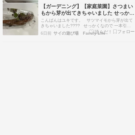
段は色々調べてから買うプリオ君が即決 そのエ
【ガーデニング】【家庭菜園】さつまい
アコンが取り付けに来てくれま…
もから芽が出てきちゃいました せっかく
だから育ててみます
こんばんはユキです。 サツマイモから芽が出て
きちゃいました???? せっかくなので 一本引っ
こ抜いて育ててみようと思います。 丁度じゃがい
6日前
サイの遊び場 Family Life
もを育てていた袋が空いたのでそこに植えようと
思います。これが上手くいったら、他の芽も引っ
こ抜いて育ててみようっと ♪ …