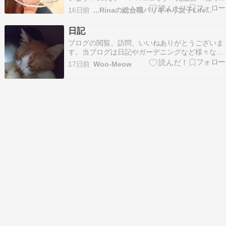
勤務ワーママ⌇長女5歳＊身長166cm⌇骨格ウェー
16日前
...Rinaの総合職バリキャリ女子Life...
ブ⌇ブルベ夏＊デニム⌇モノトーン⌇シンプルカジ
ュアルコーデ＊楽天プチプラ⌇たまにハイブラ＊
日記
ワーママ小話や育児の悩みも365日ほぼパンツ…
ブログの閲覧、訪問、いいねありがとうございま
す。当ブログは日記やガーデニングなど様々なも
のを書き残しているブログです。たまにリブログ
17日前
Woo-Meow
もさせて頂いています。フォロー等お好きにどう
ぞ。ランキング参加しています。 良ければクリッ
クお願いします。 病気持ちは心身共に不健康に見
え続けなけ…