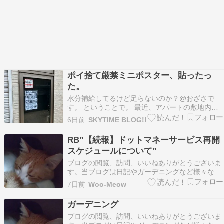
ポイ捨て厳禁ミニポスター、貼ったっ
た。
水分補給してるけど足らないのか？@おざさで
す。 ということで。 最近、アパートの敷地内に
タバコの吸い殻・ 使用済みのマッチ棒が落ちてい
6日前
SKYTIME BLOG!!
るので 注意喚起の張り紙（ミニポスター？）を作
成しました。 大きさは正規のA4サイズ。 英語表
RB”【続報】ドットマネーサービス再開
記も入れてワールドワイドに（笑）。 あまり事務
スケジュールについて”
的な…
ブログの閲覧、訪問、いいねありがとうございま
す。当ブログは日記やガーデニングなど様々なも
のを書き残しているブログです。たまにリブログ
7日前
Woo-Meow
もさせて頂いています。フォロー等お好きにどう
ぞ。ランキング参加しています。 良ければクリッ
ガーデニング
クお願いします。 ドットマネーの再開スケジュー
ブログの閲覧、訪問、いいねありがとうございま
ルが決まっ…