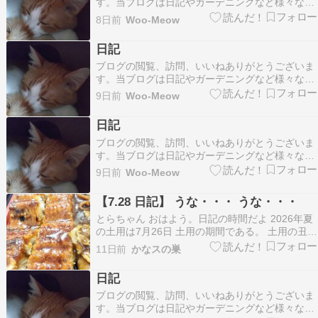
す。当ブログは日記やガーデニングなど様々なも
のを書き残しているブログです。たまにリブログ
8日前
Woo-Meow
もさせて頂いています。フォロー等お好きにどう
ぞ。ランキング参加しています。 良ければクリッ
日記
クお願いします。 幸せは自分で紡ぎあげるもの
ブログの閲覧、訪問、いいねありがとうございま
家にある火…
す。当ブログは日記やガーデニングなど様々なも
のを書き残しているブログです。たまにリブログ
9日前
Woo-Meow
もさせて頂いています。フォロー等お好きにどう
ぞ。ランキング参加しています。 良ければクリッ
日記
クお願いします。 ホロスコープを見ると、私は
ブログの閲覧、訪問、いいねありがとうございま
「惚れっぽく…
す。当ブログは日記やガーデニングなど様々なも
のを書き残しているブログです。たまにリブログ
9日前
Woo-Meow
もさせて頂いています。フォロー等お好きにどう
ぞ。ランキング参加しています。 良ければクリッ
【7.28 日記】 うな・・・ うな・・・
クお願いします。 やっと理解が出来ましたが、世
とらちゃん おはよう。日記の時間だよ 2026年夏
の中案外定…
の土用は7月26日 土用の期間である。 土用の丑の
日ばかりが注目されがちだが、土用とは季節の変
11日前
かなスの巣
わり目の18日間のことを差し、その中の12日周期
で割り振られた十二支の「丑」にあたる日が「土
日記
用の丑の日」なのだ。世間がウナギ一色になる…
ブログの閲覧、訪問、いいねありがとうございま
す。当ブログは日記やガーデニングなど様々なも