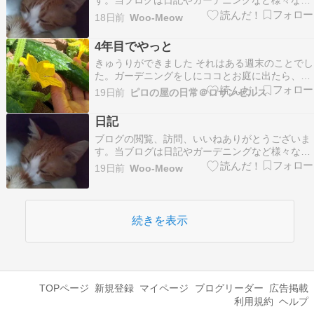
す。当ブログは日記やガーデニングなど様々なも
のを書き残しているブログです。たまにリブログ
18日前
Woo-Meow
もさせて頂いています。フォロー等お好きにどう
ぞ。、ランキング参加しています。 良ければクリ
4年目でやっと
ックお願いします。 ハーブティーにしようと庭に
きゅうりができました それはある週末のことでし
生えている…
た。ガーデニングをしにココとお庭に出たら、き
ゅうりの葉の間から細長いものが見えた 黄色いお
19日前
ピロの屋の日常＠ロサンゼルス
花が集まってる辺りに、寝そべっているきゅう
り。 それも、、、、日本のきゅうり どーせ成ら
日記
ないだろうよ、と思って苗を買ってきたので、こ
ブログの閲覧、訪問、いいねありがとうございま
っちのきゅ…
す。当ブログは日記やガーデニングなど様々なも
のを書き残しているブログです。たまにリブログ
19日前
Woo-Meow
もさせて頂いています。フォロー等お好きにどう
ぞ。ランキング参加しています。 良ければクリッ
クお願いします。 本格的に痩せると決めたので、
こちらを参…
続きを表示
TOPページ
新規登録
マイページ
ブログリーダー
広告掲載
利用規約
ヘルプ