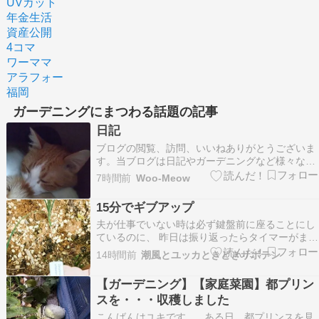
UVカット
年金生活
資産公開
4コマ
ワーママ
アラフォー
福岡
ガーデニングにまつわる話題の記事
日記
ブログの閲覧、訪問、いいねありがとうございま
す。当ブログは日記やガーデニングなど様々なも
のを書き残しているブログです。たまにリブログ
7時間前
Woo-Meow
もさせて頂いています。フォロー等お好きにどう
ぞ。ランキング参加しています。 良ければクリッ
15分でギブアップ
クお願いします。 地道に、前向きに。 ポイ活に
夫が仕事でいない時は必ず鍵盤前に座ることにし
ついての事…
ているのに、 昨日は振り返ったらタイマーがまだ
15分くらいしか練習していないことを表示してい
14時間前
潮風とユッカときどきサボテン
た。 眠気と怠さには勝てない 被災地を思いを馳
せ涙 東野圭吾作《手紙》ドラマ 湿度にやられる
【ガーデニング】【家庭菜園】都プリン
不可能を可能にした登山家 SNSの過剰刺激 後
スを・・・収穫しました
記・…
こんばんはユキです。 ある日、都プリンスを見