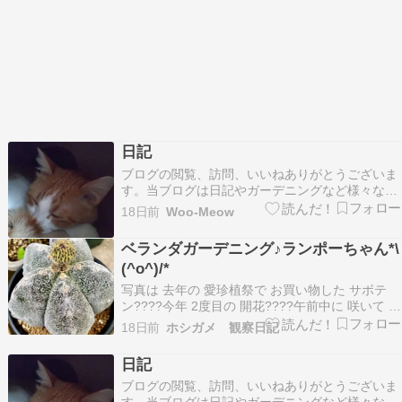
日記
ブログの閲覧、訪問、いいねありがとうございま
す。当ブログは日記やガーデニングなど様々なも
のを書き残しているブログです。たまにリブログ
18日前
Woo-Meow
もさせて頂いています。フォロー等お好きにどう
ぞ。ランキング参加しています。 良ければクリッ
ベランダガーデニング♪ランポーちゃん*\
クお願いします。 探していた単発で農作業のアル
(^o^)/*
バイトが探…
写真は 去年の 愛珍植祭で お買い物した サボテ
ン????今年 2度目の 開花????午前中に 咲いて 夕
方は 閉じて 2回くらい 繰り返して ツボミが ポト
18日前
ホシガメ 観察日記
ッと 落ちますね????鮮やかな 黄色い お花で 可
愛い♥️ 日記・雑談(主婦)ランキング
日記
ブログの閲覧、訪問、いいねありがとうございま