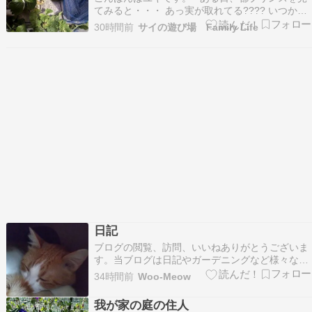
てみると・・・ あっ実が取れてる???? いつから
だろう？ (੭ु´･ω･`)੭ु⁾⁾ ﾅﾝﾃｺｯﾀ とりあえず収穫
30時間前
サイの遊び場 Family Life
しました。美味しといいけど・・・きっとまだ生
長の途中だったよね・・ t-s-life.hatenab…
日記
ブログの閲覧、訪問、いいねありがとうございま
す。当ブログは日記やガーデニングなど様々なも
のを書き残しているブログです。たまにリブログ
34時間前
Woo-Meow
もさせて頂いています。フォロー等お好きにどう
ぞ。ランキング参加しています。 良ければクリッ
我が家の庭の住人
クお願いします。 美しさは土台から 少し前から