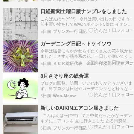
れてる…というだけのお話。
日経新聞土曜日版ナンプレをしました
こんばんは〜(*^^*) 今日は買い出しの日です 午
前中買い物をしてWAONポイント5倍に イオンカ
ード支払いで5%引きです???? 先月、ウエルシア
5日前
プリンの一行日記
20日に買い物をしてないので 2500ポイント貯ま
ってます 今月は使いたいですね(*^^*) 午後は昼
ガーデニング日記～トケイソウ
寝をしました エアコ…
今年は猛暑にもかかわらずたくさんの花を咲かせ
ました！さすが熱帯系の花。一日しか咲いてくれ
ませんがその美しさは見るものを魅了します！ト
5日前
ＫＣＲ総研代表 金田一洋次郎の証券アナリスト日記
ケイソウの花言葉は「聖なる愛」「信仰」「神
聖」「信念」とのことです。
8月さそり座の総合運
ブログの閲覧、訪問、いいねありがとうございま
す。当ブログは日記やガーデニングなど様々なも
のを書き残しているブログです。たまにリブログ
5日前
Woo-Meow
もさせて頂いています。フォロー等お好きにどう
ぞ。ランキング参加しています。 良ければクリッ
新しいDAIKINエアコン届きました
クお願いします。 8月さそり座の総合運 積極的な
こんばんは〜(*^^*) ７月中旬だったかな〜デン
挑戦で突…
キチにエアコンを 見に行きました ある日突然で
す(^_^;)プリオ君がエアコンを 見に行こうと出か
6日前
プリンの一行日記
けました 丁寧な店員さんの説明で即買いです 普