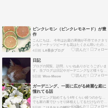
ピンクレモン（ピンクレモネード）が豊
作
こんにちは。 今年はお庭の果物が不作でネクタリ
ンもドーナッツピーチも花はたくさん咲いたのに
実がなりませんでした。 ただ、ピンクレモンは大
4日前
LA香歩ブログ
豊作、いつまでも花が咲き実をつけてくれていま
す。 今日は大きめのを２つ収穫。 それを見てい
日記
た梅ちゃんいそいそとやってきます。 ママが何か
ブログの閲覧、訪問、いいねありがとうございま
してる…
す。当ブログは日記やガーデニングなど様々なも
のを書き残しているブログです。たまにリブログ
5日前
Woo-Meow
もさせて頂いています。フォロー等お好きにどう
ぞ。ランキング参加しています。 良ければクリッ
ガーデニング、一面に広がる綺麗な庭に
クお願いします。 健康を目指して 仕事は継続で
憧れてる話
きそうなの…
ガーデニング始めてもう4年くらい経つのかな…
でも家の裏でひっそり鉢植えしてるだけなので結
構殺風景です。一面に広がる綺麗なガーデンに憧
5日前
こはるおとの雑記ブログ