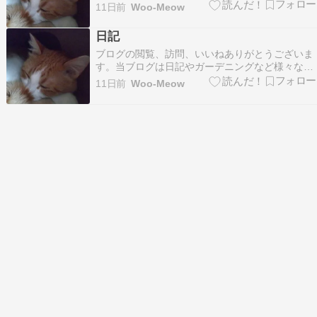
のを書き残しているブログです。たまにリブログ
11日前
Woo-Meow
もさせて頂いています。フォロー等お好きにどう
ぞ。ランキング参加しています。 良ければクリッ
日記
クお願いします。 開運とは、自分の信じ方に現れ
ブログの閲覧、訪問、いいねありがとうございま
る ライオ…
す。当ブログは日記やガーデニングなど様々なも
のを書き残しているブログです。たまにリブログ
11日前
Woo-Meow
もさせて頂いています。フォロー等お好きにどう
ぞ。ランキング参加しています。 良ければクリッ
クお願いします。 出来れば3千円以内でコンシー
ラー並みに…