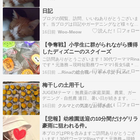
もさせて頂いています。フォロー等お好きにどう
ぞ。ランキング参加しています。 良ければクリッ
日記
クお願いします。 男性にサイズはLLと先に言わ
ブログの閲覧、訪問、いいねありがとうございま
れた事から…
す。当ブログは日記やガーデニングなど様々なも
のを書き残しているブログです。たまにリブログ
16日前
Woo-Meow
もさせて頂いています。フォロー等お好きにどう
ぞ。ランキング参加しています。 良ければクリッ
【争奪戦】小学生に群がられながら獲得
クお願いします。 仕事が本格的に決まりました。
したディズニーのスクイーズ
派遣で６時…
ご訪問ありがとうございます！30代ワーママRina
です＊元激務→現時短勤務ワーママ⌇長女5歳＊身
長166cm⌇骨格ウェーブ⌇ブルベ夏＊デニム⌇モノ
16日前
...Rinaの総合職バリキャリ女子Life...
トーン⌇シンプルカジュアルコーデ＊楽天プチプ
ラ⌇たまにハイブラ＊ワーママ小話や育児の悩み
梅干しの土用干し
も365日ほぼパンツコーデの超カジュアル派で…
JUGEMテーマ：無農薬の家庭菜園、農業、ガー
デニング - 自然農 連日、暑い日が続きます。 お
客さんに譲っていただいた、梅干しも、 １週間早
16日前
クルマとの気楽なお付き合い
く漬けた、梅干しも、揃って、土用干しします。
梅酢に、浸ってくれてます。 ありがとうございま
【悲報】幼稚園送迎の10分間だけゲリラ
す。梅さん。 今年は、分けていただいた方の梅…
豪雨に狙われる件。
本ブログはPRを含みますご訪問ありがとうござ
います！30代ワーママRinaです＊元激務→現時短