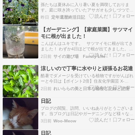
孫たちは夏休みに入り暑い夏を満喫しておりま
まずは身体…
す。庭に咲き誇っていたアサガオも少しづつでは
ありますがピークを過ぎ来年の為に種を作りつつ
昨日
定年還暦終活日記
ある中で生命の果敢なさと営みを感じます。そう
した中で暑さから逃れるために我が家の庭の住人
【ガーデニング】【家庭菜園】サツマイ
でありカエルはエアコンの空調を必要としないエ
モに根が出ました！
コなアサガオの花の…
こんばんはユキです。 サツマイモに根が出てき
ました！ わずか4日ほどで根が出てきました。こ
れは外に植えます 袋が3つ余っているから、あと
2日前
サイの遊び場 Family Life
2回繰り返そうと思います。 t-s-
life.hatenablog.com t-s-life.hatenablog.co…
涼しいので丁寧に水やりと頑張るお花達
酷暑でダメージを受けている植物ですががんばれ
ーと今日は【ポイント2倍】住友化学園芸 X-
ENERGY 600ml 希釈液エックスエナジー 活力液
2日前
れいららの美と日常な秘密と記録と記憶
品質向上 土質改善 生育促進 植物活性化 植物活性
剤 植物全般 生育 バイオスティミュラント ミネラ
日記
ル補給 草花 観葉植物 野菜 ハ…
ブログの閲覧、訪問、いいねありがとうございま
す。当ブログは日記やガーデニングなど様々なも
のを書き残しているブログです。たまにリブログ
3日前
Woo-Meow
もさせて頂いています。フォロー等お好きにどう
ぞ。ランキング参加しています。 良ければクリッ
日記