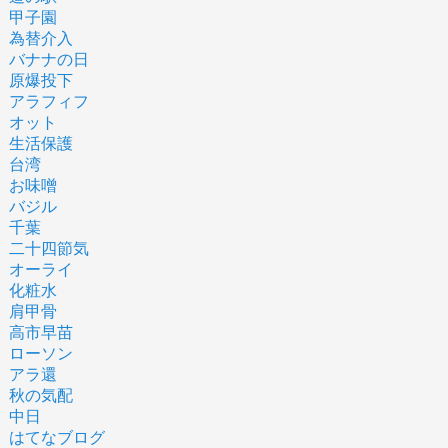
甲子園
為替介入
バナナの日
原爆投下
アラフィフ
オット
生活保護
台湾
お味噌
バジル
千葉
二十四節気
オーライ
化粧水
肩甲骨
高市早苗
ローソン
アラ還
秋の気配
中日
はてなブログ