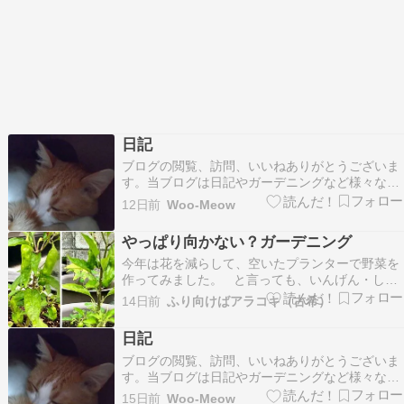
日記
ブログの閲覧、訪問、いいねありがとうございま
す。当ブログは日記やガーデニングなど様々なも
のを書き残しているブログです。たまにリブログ
12日前
Woo-Meow
もさせて頂いています。フォロー等お好きにどう
ぞ。ランキング参加しています。 良ければクリッ
やっぱり向かない？ガーデニング
クお願いします。 陰徳になればいいなという下心
今年は花を減らして、空いたプランターで野菜を
なく行うも…
作ってみました。 と言っても、いんげん・しし
とうとミニトマトだけですが。 今の所6本収穫
14日前
ふり向けばアラコキ（古希）
できました。 これからもっと増えるかしら？
苗は198円X2＝396円。 まだまだ元取ってない
日記
わね。 そしてこちらはミニ…
ブログの閲覧、訪問、いいねありがとうございま
す。当ブログは日記やガーデニングなど様々なも
のを書き残しているブログです。たまにリブログ
15日前
Woo-Meow