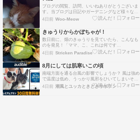
クお願いします。 最近やたらと『金色』が気にな
ブログの閲覧、訪問、いいねありがとうございま
っています…
す。当ブログは日記やガーデニングなど様々なも
のを書き残しているブログです。たまにリブログ
4日前
Woo-Meow
もさせて頂いています。フォロー等お好きにどう
ぞ。ランキング参加しています。 良ければクリッ
きゅうりからかぼちゃが！
クお願いします。 夢と現実は違うのだから、夢の
数日前に、畑のきゅうりを見ていたら、こんなも
通りに現実…
のを発見！「ママ、こ、これは何です
か！！？？」きゅうりの苗のはずなのにかぼちゃ
4日前
Stricken Paradise
のようなズッキーニのようなものが育っていま
す。AIに質問してみましたら、ガーデンセンター
8月にしては肌寒いこの頃
で売られているきゅうりの苗は丈夫で病気になら
南端方面を通る台風の影響でしょうか？ 風は強め
ないようにかぼちゃと接木…
で温度は低め、うっかり風邪をひいてしまいそう
な肌寒さで エアコンどころか扇風機さえも冷え冷
4日前
潮風とユッカときどきサボテン
えしてつけられません、開けた窓からの風が涼し
すぎるのです広告 Amazon のオーディオブック：
オーディブル プレミアムプラン30日間無料体験
…