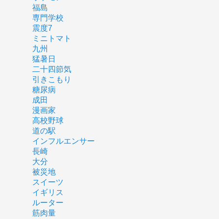
福島
専門学校
震度7
ミニトマト
九州
猛暑日
二十四節気
引きこもり
糖尿病
成田
漫画家
高校野球
道の駅
インフルエンサー
長崎
大分
被災地
スイーツ
イギリス
ルーター
筋肉量