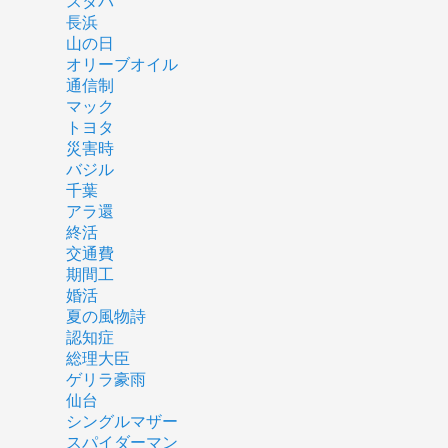
スタバ
長浜
山の日
オリーブオイル
通信制
マック
トヨタ
災害時
バジル
千葉
アラ還
終活
交通費
期間工
婚活
夏の風物詩
認知症
総理大臣
ゲリラ豪雨
仙台
シングルマザー
スパイダーマン