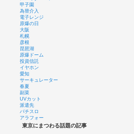
甲子園
為替介入
電子レンジ
原爆の日
大阪
札幌
彦根
琵琶湖
原爆ドーム
投資信託
イヤホン
愛知
サーキュレーター
春夏
副菜
UVカット
派遣先
パチスロ
アラフォー
東京にまつわる話題の記事