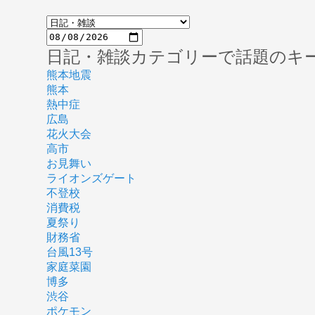
日記・雑談カテゴリーで話題のキ
熊本地震
熊本
熱中症
広島
花火大会
高市
お見舞い
ライオンズゲート
不登校
消費税
夏祭り
財務省
台風13号
家庭菜園
博多
渋谷
ポケモン