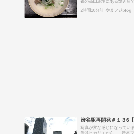
都の高田馬場にある焼肉店で
なれば幸いです。 牛犇焼肉
2時間10分前
やまフジblog
体、ラン…
渋谷駅再開発＃１３6【
写真が変な感じになってい
渋谷ヒカリエから。 渋谷