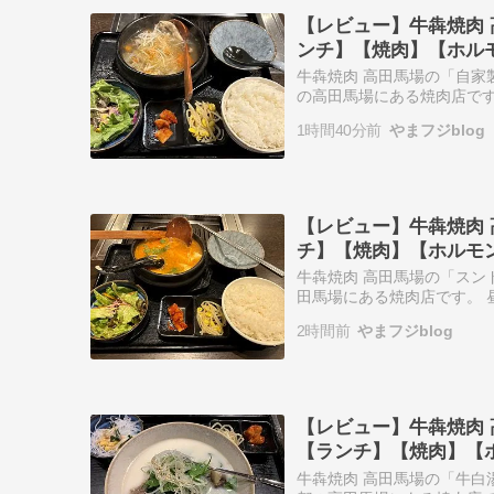
【レビュー】牛犇焼肉
ンチ】【焼肉】【ホル
牛犇焼肉 高田馬場の「自家
の高田馬場にある焼肉店です
れば幸いです。 牛犇焼肉 
1時間40分前
やまフジblog
ランチ…
【レビュー】牛犇焼肉
チ】【焼肉】【ホルモ
牛犇焼肉 高田馬場の「スン
田馬場にある焼肉店です。 
幸いです。 牛犇焼肉 高田
2時間前
やまフジblog
チ一人…
【レビュー】牛犇焼肉
【ランチ】【焼肉】【
牛犇焼肉 高田馬場の「牛白