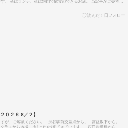
す。 昼はランチ、夜は焼肉で飲食のできるお店。 当記事がご参考に
 高田馬場 焼肉でランチ、ディナーが楽しめるお店です。 予算は大
２０２６ 8／２】
ますが、ご容赦ください。 渋谷駅前交差点から。 宮益坂下から。
フクラスから地撮。少しづつ出来てきています。 西口歩道橋から。柵