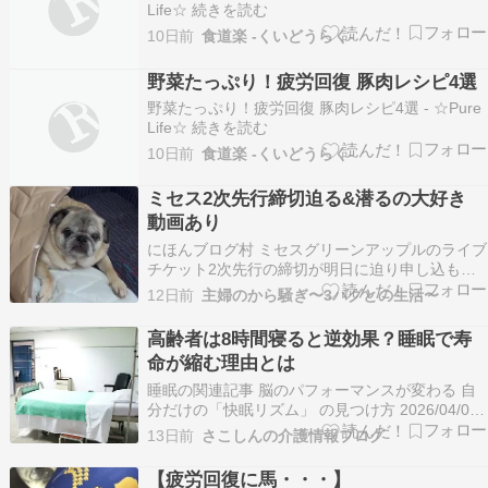
Life☆ 続きを読む
10日前
食道楽 -くいどうらく-
野菜たっぷり！疲労回復 豚肉レシピ4選
野菜たっぷり！疲労回復 豚肉レシピ4選 - ☆Pure
Life☆ 続きを読む
10日前
食道楽 -くいどうらく-
ミセス2次先行締切迫る&潜るの大好き
動画あり
にほんブログ村 ミセスグリーンアップルのライブ
チケット2次先行の締切が明日に迫り申し込もう
としたらこりゃ〜1次先行が全滅になる訳だ
12日前
主婦のから騒ぎ〜3パグとの生活〜
ぁ〜????当たる気がしません????ソファーカバ
ーをかけようとしたら3パグが群がる????そして
高齢者は8時間寝ると逆効果？睡眠で寿
潜るの大好きな小太朗ソファーカバー掛けるだけ
命が縮む理由とは
なのに…
睡眠の関連記事 脳のパフォーマンスが変わる 自
分だけの「快眠リズム」 の見つけ方 2026/04/02
05:00 日経速報ニュース 脳のパフォーマンスが変
13日前
さこしんの介護情報ブログ
わる 自分だけの「快眠リズム」の見つけ方 – 日
本経済新聞「朝起きても疲れが残っている」「日
【疲労回復に馬・・・】
中、集中力が続かない」——もし…