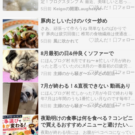
定！ブログスタンプ A: 最近、美味しいと思った
のが、ヨーグルト。 朝、バナナにヨーグルトかけ
5日前
Keigoの開運Laughstyle
て食べることがあります。これまではバナナの甘
みだけで食べていましたが、確かはちみつも身体
豚肉としいたけのバター炒め
に良かったなぁ～と思って、ちょっとかけてみた
さあ、頑張って作ろうね 簡単なものばかりで
ら、これが…
す 豚肉は疲労回復に 椎茸の食物繊維は便通改善
に。 特に、椎茸は日光にあたるとプロビタミンD
5日前
風に吹かれて
に変わり 小児のくる病の防止、成人の骨軟化症の
防止に
8月最初の日&仲良くソファーで
にほんブログ村 8月ですね〜☀️忙しい7月が終わ
ったと思っていたのに8月の一番最初の日疲労困
憊です????すでに布団の中です????3パグも仲良
7日前
主婦のから騒ぎ〜3パグとの生活〜
く寝ていますにほんブログ村オン ON クラウドサ
ーファー マックス Cloudsurfer Max ランニング
7月が終わる！&直視できない 動画あり
シューズ スニーカー ウ…
にほんブログ村 忙しかった7月が今日で終わり毎
年7月は1年間のうち1番忙しい月なのです毎年7月
をやり切ったとホッとします????両親、パパさ
8日前
主婦のから騒ぎ〜3パグとの生活〜
ん、3パグが元気じゃないと私の活動が出来ない
訳で私も含めて皆んなが元気じゃないとねそして
夜勤明けの食事は何を食べる？コンビニ
年末に向けてじっくりしっかり頑張りますお風呂
で買えるおすすめメニューと避けたい食
上がり…
べ物を徹底解説
夜勤が終わる頃には、お腹がペコペコになってい