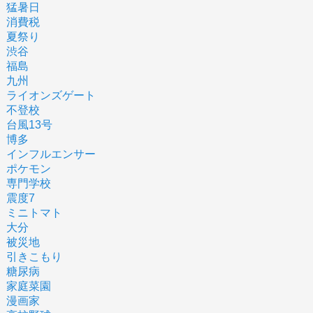
猛暑日
消費税
夏祭り
渋谷
福島
九州
ライオンズゲート
不登校
台風13号
博多
インフルエンサー
ポケモン
専門学校
震度7
ミニトマト
大分
被災地
引きこもり
糖尿病
家庭菜園
漫画家