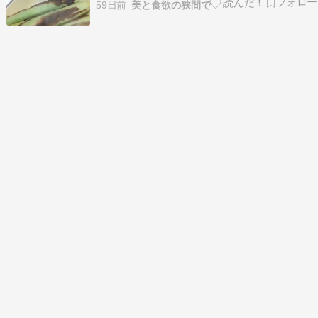
ので。 軽く呑むのにおつまみ程度でいいかってこ
59日前
美と食欲の狭間で
とで。 ダンナくんが冷凍餃子を焼いてくれて。
今シーズン初の生ヤングコーンが買えたので、 魚
焼きグリルで皮ごと焼いただけ。 うっかり餃子食
べち…