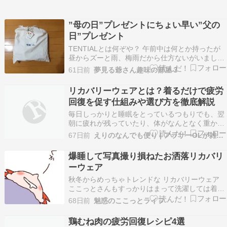
”母の日”プレゼントにちょい早い”父の
日”プレゼント
TENTIALとは何ぞや？ 午前中は何とか持ったが
昼からズーと雨、梅雨だから仕方ないがいましば
らくは鬱陶しい日が続くのだろう。と思う今日こ
61日前
夢見る爺さん趣味の部屋３
の頃、嬉しいことも( ﾟДﾟ)、ちょっと前になる
が、同居している娘から”母の日”のプレゼント
リカバリーウェアとは？着るだけで疲労
と、ちょっと早いが、父の日など忘れてしまい、
回復を促す仕組みや選び方を徹底解説
いつ…
毎日しっかりと睡眠をとっているつもりでも、翌
朝に疲れが残っていたり、体がなんとなく重かっ
たりすることはありませんか。忙しい現代社会に
67日前
えりのなんでも便り | アラサーOLが雑多にまとめるブログ
おいて、仕事や家事、プライベートの予定に追わ
れ、理想的な休息を確保するのはなかなか難しい
爆睡して写真撮り損ねたお洒落リカバリ
[…]
ーウェア
秋冬からめっちゃトレンドな リカバリーウェア
ここっとさんもすっかりはまって洗濯しては着
て・・・を繰り返してたんだけど 最近悩みがあっ
68日前
魅惑のここっとライフ
た。それは・・・ 持ってるリカバリーウェア両方
長袖 だんだん暑くなってきて着れなくなってきた
鶏むね肉の疲労回復レシピ4選
そんな時 Recoverypro Lab. と出会…