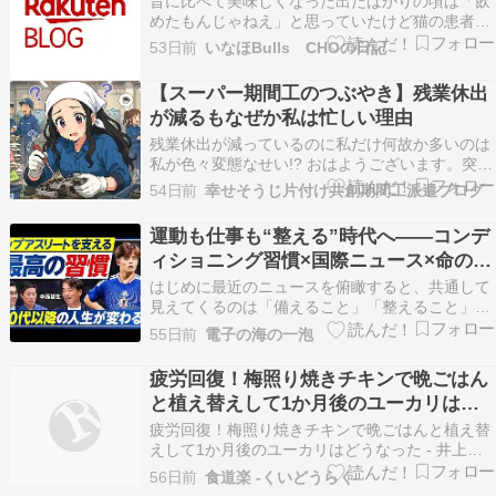
昔に比べて美味しくなった出たばかりの頃は「飲
めたもんじゃねえ」と思っていたけど猫の患者さ
んのトライアスリートが「疲労回復にいいらしい
53日前
いなほBulls CHOの日記
ですよ」とご紹介いただいたので飲んでみたが、
こりゃビールとは違う...
【スーパー期間工のつぶやき】残業休出
が減るもなぜか私は忙しい理由
残業休出が減っているのに私だけ何故か多いのは
私が色々変態なせい!? おはようございます。突発
異動多能工改め、 スーパー期間工のナズコ・オー
54日前
幸せそうじ片付け共創期間工派遣ブログ
ミン・ジョースターです。 私の職場では国から言
われているのか知りませんが残業休出を減らそう
運動も仕事も“整える”時代へ——コンデ
という雰囲気が出ていまして、 相変わらず残業は
ィショニング習慣×国際ニュース×命の安
毎回3…
全
はじめに最近のニュースを俯瞰すると、共通して
見えてくるのは「備えること」「整えること」
「安全に向き合うこと」です。スポーツの世界で
55日前
電子の海の一泡
は、トップ選手を支える“最高の習慣”が話題にな
り、サッカーも野球も通じるコンディショニング
疲労回復！梅照り焼きチキンで晩ごはん
の考え方が注目されています。老眼予防の訓練、
と植え替えして1か月後のユーカリはど
耳を引っぱって…
うなった
疲労回復！梅照り焼きチキンで晩ごはんと植え替
えして1か月後のユーカリはどうなった - 井上か
なえオフィシャルブログ 「母ちゃんちの晩御飯と
56日前
食道楽 -くいどうらく-
どたばた日記」 続きを読む