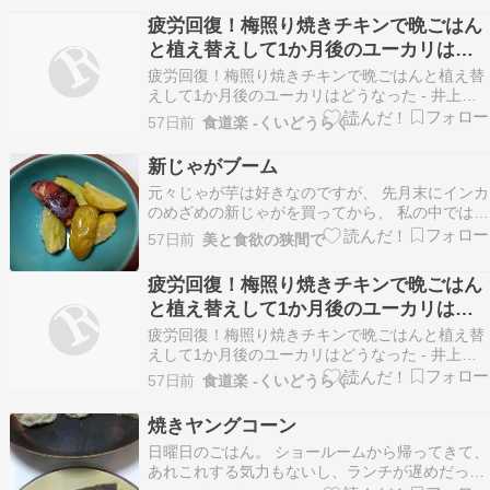
疲労回復！梅照り焼きチキンで晩ごはん
と植え替えして1か月後のユーカリはど
うなった
疲労回復！梅照り焼きチキンで晩ごはんと植え替
えして1か月後のユーカリはどうなった - 井上か
なえオフィシャルブログ 「母ちゃんちの晩御飯と
57日前
食道楽 -くいどうらく-
どたばた日記」 続きを読む
新じゃがブーム
元々じゃが芋は好きなのですが、 先月末にインカ
のめざめの新じゃがを買ってから、 私の中ではじ
ゃがいもブーム。 先日はスーパーの産直コーナー
57日前
美と食欲の狭間で
で、 グラウンドペチカという皮が真っ赤な品種に
出会ったので。 インカのめざめと少しずつカット
疲労回復！梅照り焼きチキンで晩ごはん
して、少しだけオイルをかけてエアオーブンへ。
と植え替えして1か月後のユーカリはど
フラ…
うなった
疲労回復！梅照り焼きチキンで晩ごはんと植え替
えして1か月後のユーカリはどうなった - 井上か
なえオフィシャルブログ 「母ちゃんちの晩御飯と
57日前
食道楽 -くいどうらく-
どたばた日記」 続きを読む
焼きヤングコーン
日曜日のごはん。 ショールームから帰ってきて、
あれこれする気力もないし、ランチが遅めだった