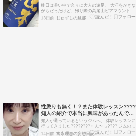
昨日は暑い中で久々に大人の遠足。 大汗をかきな
がらだったけど、帰り際の高尾山ビアマウントで
のビールが美味かったぁ。 今宵も少し愛し
13日前
じゅずじの旦那
て、、、ポチッ！ ⇒ 人気ブログランキングへ と
いう一夜が明け、節々に痛みを抱えながら今宵は
秋田の酒、山本酒造店の「山本 和韻 純米吟醸」
（やまもと…
性懲りも無く！？また体験レッスン????
知人の紹介で本当に興味があったんで
す〜????
知人が通っているというジムへ、 体験レッスンに
行ってきました????????‍♀️ ん〜っ???? ジムの名
前を出しちゃうと… ちょっとアレなのかな
14日前
富永理恵の妄想日記