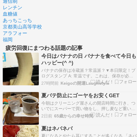
通信制
レンチン
血糖値
あっちこっち
京都美山高等学校
アラフォー
福岡
疲労回復にまつわる話題の記事
今日はバナナの日 バナナを食べて今日も
ハッピー(^ ^)
バナナの保存は冷蔵派？常温派？▼本日限定！ブ
ログスタンプ A: 常温です。これは、保存が必要
になる前に食べてしまうので、“派“”というほどこ
27時間前
Keigoの開運Laughstyle
だわりがあるわけではありません。 ちなみに…AI
による概要では バナナを長持ちさせるには、まだ
夏バテ防止にゴーヤをお安くGET
青い状態の時は直射日光を避けた 涼しい常温（…
今朝はクリーニング屋さんの開店時間に行き、つ
いでにスーパーで買い物をし、押し麦など重い物
を夫に持って帰ってもらいました。いつもの時間
2日前
65歳からの幸せ時間
よりも遅くなったけどカフェ活もし〓〓帰りにま
たスーパーに寄りました。昨日行かなかったぶ
夏はネバネバ
ん、たくさん買ったな〓〓〓昨日は晩ごはんに使
夏になるとやたら耳にすることが多くなる 「ネバ
うゴーヤのあく抜…