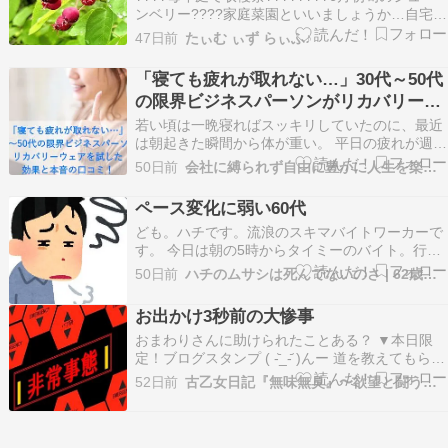
ンベリー????家庭菜園といいましょうか…自宅敷
地内の道路側に2本の苗木を植えたのが2015年の
47日前
たぃむ ぃず らぃふ♪
こと予想外に早く成長し翌年の2016年～毎年収穫
できています 小さな白い花が咲いてから色鮮やで
「寝ても疲れが取れない…」30代～50代
可愛い実になるまでがこれまた早くて …
の限界ビジネスパーソンがリカバリーウ
ェアを試した効果と本音の口コミ！
若い頃は一晩寝ればスッキリしていたのに、最近
は朝起きた瞬間から体が重い。 平日の疲れが週末
になってもなかなか抜けない。 30代後半から50
50日前
会社に縛られず自由に豊かに人生を楽しむ
代を迎え、仕事の責任も増す中で、このような
「慢性的な疲れ」に悩まされていませんか。 マッ
ペース変化に弱い60代
サージに行ったり、栄養ドリンクを飲んだりして
ども。ハチです。流浪のスキマバイトワーカーで
も、その…
す。 今日は朝の5時からタイミーのバイト。行き
先は某Amazonの物流センター。 ここへくるのは
50日前
ハチのムサシは死んでないのさ | 62歳。必死に生きてます。
4日ぶり。つまり中3日空いてる。 内容的には大
したことない物量だったのだが。。 体がついてゆ
お出かけ3秒前の大惨事
かん。 つまり休みを入れたことで感覚が追いつ
おまわりさんに助けられたことある？ ▼本日限
い…
定！ブログスタンプ ( -᷅_-᷄ )んー 道を教えてもらっ
たくらい？ はい！ 昨日は実家← トイレ逝ってで
52日前
古乙女日記『無味無臭』〜欲望と闘う古乙女の日常
かけよー 言うたら ちゃま様????✨ 掃除して もう
早よ逝かなー言うて バック＆スマホ← 取ろうと
思ったら、、、、 （いつも…