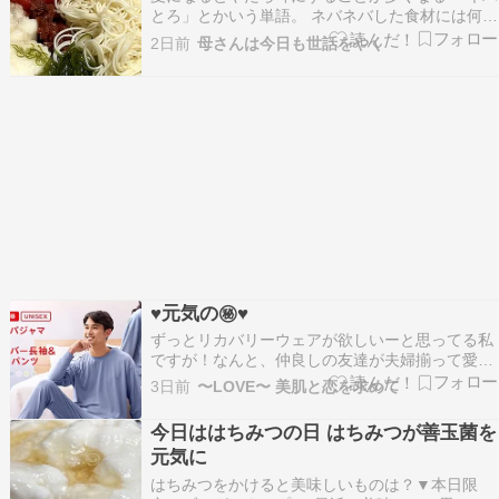
とろ」とかいう単語。 ネバネバした食材には何か
といいものが 含まれてるようで。 その正体が何
2日前
母さんは今日も世話をやく
なのかは、まぁ後で調べてみる ことにして…（と
か言ってる時は大体調べないんですけど） 何やら
疲労回復にも良さそうなので ネバネバを摂取して
み…
♥元気の㊙️♥
ずっとリカバリーウェアが欲しいーと思ってる私
ですが！なんと、仲良しの友達が夫婦揃って愛用
してたあ！！バクネにREDにベネクスとよりどり
3日前
〜LOVE〜 美肌と恋を求めて
みどりで着てるらしい。 ＼8/11 1:59までポイン
ト10倍／【TENTIAL 公式】リカバリーウェア
今日ははちみつの日 はちみつが善玉菌を
BAKUNE Dry Women's …
元気に
はちみつをかけると美味しいものは？▼本日限