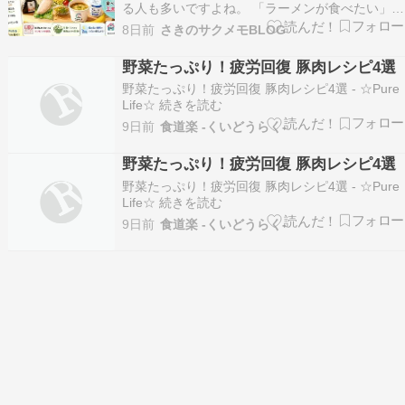
る人も多いですよね。 「ラーメンが食べたい」
「揚げ物が食べたい」 「何も作る気力がないから
8日前
さきのサクメモBLOG
コンビニで済ませたい」 こんな経験がある人は少
なくありません。 私自身も夜勤明けは、仕事を終
野菜たっぷり！疲労回復 豚肉レシピ4選
えた解放感からがっつりした食事が食べたくなる
野菜たっぷり！疲労回復 豚肉レシピ4選 - ☆Pure
ことが…
Life☆ 続きを読む
9日前
食道楽 -くいどうらく-
野菜たっぷり！疲労回復 豚肉レシピ4選
野菜たっぷり！疲労回復 豚肉レシピ4選 - ☆Pure
Life☆ 続きを読む
9日前
食道楽 -くいどうらく-