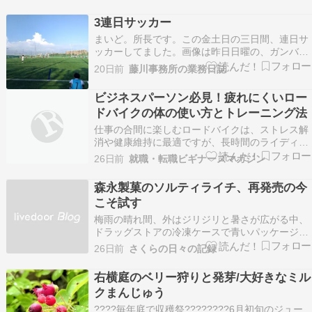
ぁ〜？???? イチローさんやダルビッシュさんが
取り入れてるトレーニング方法だそうです 体験は
3連日サッカー
予約制で無料 時間より少し早めに行き…
まいど。所長です。この金土日の三日間、連日サ
ッカーしてました。画像は昨日日曜の、ガンバス
クール曜日対抗戦。私の金曜コースは6戦全勝。
20日前
藤川事務所の業務日誌
初戦5-0と大差で勝ったものの、そのあとは1点差
の接戦が多く、勝負を楽しめましたね＾＾私は左
ビジネスパーソン必見！疲れにくいロー
SBとキーパーで出場。いずれも大きなミスなくプ
ドバイクの体の使い方とトレーニング法
レーできま…
仕事の合間に楽しむロードバイクは、ストレス解
消や健康維持に最適ですが、長時間のライディン
グで疲れを感じることも多いですよね。ビジネス
26日前
就職・転職ビギナーズマガジン
パーソンとして忙しい日々を送る中で、疲れにく
い体の使い方を学ぶことは、パフォーマンス向上
森永製菓のソルティライチ、再発売の今
や趣味を楽しむために欠かせません。この記事で
こそ試す
は、正しい体の使…
梅雨の晴れ間、外はジリジリと暑さが広がる中、
ドラッグストアの冷凍ケースで青いパッケージを
見つけた瞬間、心が弾みました。それはソルティ
26日前
さくらの日々の記録
ライチ。2026年6月15日からドラッグストア限定
で再発売されたこの商品、その存在感はまさ
右横庭のベリー狩りと発芽/大好きなミル
に“宝探し”のよう。定番のグレープフルーツ味と
クまんじゅう
は一味違う、…
????毎年庭で収穫祭????????6月初旬のジュー