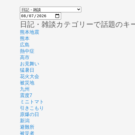
日記・雑談カテゴリーで話題のキ
熊本地震
熊本
広島
熱中症
高市
お見舞い
猛暑日
花火大会
被災地
九州
震度7
ミニトマト
引きこもり
原爆の日
新潟
避難所
被災者