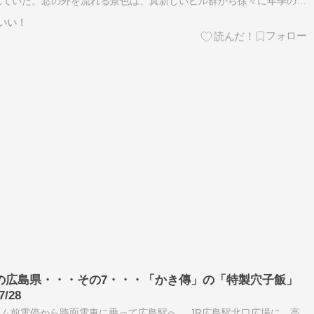
れていた。窓の外を流れる景色は、真新しいビル群から徐々に年季の入
っていく。ゴトゴト […]
いい！
して！の広島県・・・その7・・・「かき傳」の「特製穴子飯」
/28
原爆ドーム前電停から路面電車に乗って広島駅へ。 JR広島駅北口広場に、高