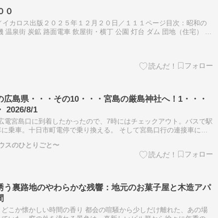
００
／イカロス出版２０２５年１２月２０日／１１１ページ目次：昭和の
 温泉街 炭鉱 路面電車 飲屋街・横丁 公園 灯台 ダム 団地（住宅） ド
ー、社交ダンス場 昭和のスポットは懐かしいだけでなく、失われた感…
て！の広島県・・・その10・・・宮島の厳島神社へ！1・・・
26/8/1
までには広電宮島口に到着したかったので、7時にはチェックアウト。バスで駅
に乗車。十日市町電停で乗り換える。 そして宮島口行の連接車に乗
島か […]
lf〜マウスのひとりごと〜
誘う裏路地のやわらかな残響：地元のお菓子屋と木造アパ
間
どこか懐かしい時間の香り 都会の喧騒から少しだけ離れた、あの場