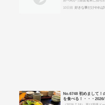
所へ向かう路面電車に揺ら
った商店や民家へと移り変わ
10日前
好きな事だけやれば
No.6748 初めま
を食べる！・・・2026/7
（2026.7.18） 再び