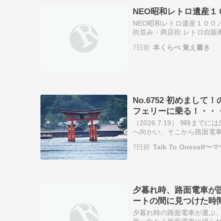
NEO昭和レトロ遺産１
NEO昭和レトロ遺産１００
街並み・商店街 レトロ自販機
ライブイン 銭湯 キャバレ
7日前
本くらべ 覚え書き
No.6752 初めまし
フェリーに乗る！・・・ 20
（2026.7.19） 9時
へ向かい、そこから路面電車
って広電宮島口へ。途中の西広
7日前
Talk To Onese
夕暮れ時、路面電車が
ートの間に見つけた時
夕暮れ時の路面電車が運ぶ、