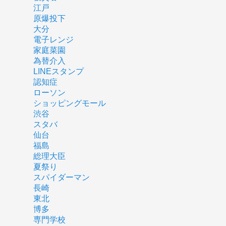
江戸
原爆投下
大分
電子レンジ
家庭菜園
為替介入
LINEスタンプ
認知症
ローソン
ショッピングモール
渋谷
スタバ
仙台
福島
総理大臣
夏祭り
スパイダーマン
長崎
東北
博多
専門学校