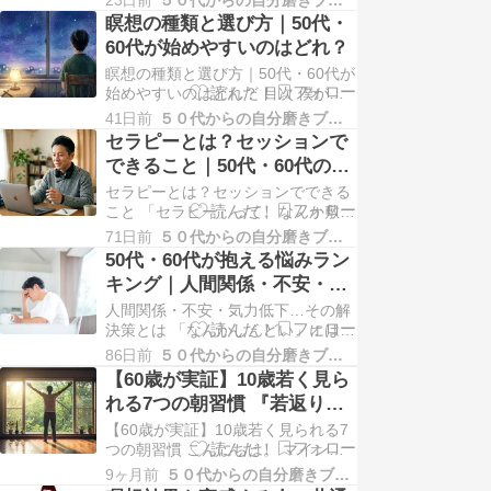
23日前
５０代からの自分磨きブログ
セルが踏みっぱなしのサイン 50
瞑想の種類と選び方｜50代・
代・60代は「切り替えづらさ」が重
60代が始めやすいのはどれ？
なりやすい 毎日できるセルフケア3
瞑想の種類と選び方｜50代・60代が
選 できなくても、大丈夫 まとめ｜
始めやすいのはどれ？ 目次 僕が瞑
心をゆるめると、表情まで変わる 心
想で何度も挫折してきた理由 50
の疲れ…
41日前
５０代からの自分磨きブログ
代・60代が知っておきたい瞑想の4
セラピーとは？セッションで
タイプ で、結局どれを選べばいい
できること｜50代・60代のた
の？ 三日坊主で終わらせない、3つ
めの「話す」入門
セラピーとは？セッションでできる
の小さなコツ おわりに 瞑想をやっ
こと 「セラピー」って、なんか敷居
てみたけど、続かなかった。 そんな
が高くないですか？ 「セラピー」と
経験は、あ…
71日前
５０代からの自分磨きブログ
いう言葉を聞いて、こんな印象を持
50代・60代が抱える悩みラン
つ人は多いと思います。 「なんか大
キング｜人間関係・不安・気
げさじゃない？」 「精神的に病んで
力低下…その解決策とは
人間関係・不安・気力低下…その解
いる人が行くものでしょ？」 「お金
決策とは 「なんかしんどい」には、
もかかりそうだし、何をするのかよ
ちゃんと理由がある 50代・60代に
くわからない…
86日前
５０代からの自分磨きブログ
なると、ふとこんな気持ちがよぎる
【60歳が実証】10歳若く見ら
ことはありませんか。 「昔はこんな
れる7つの朝習慣 『若返り効
じゃなかったのに、最近やる気が出
果のある瞑想・呼吸法・朝食
ない 「人間関係がめんどくさくて、
【60歳が実証】10歳若く見られる7
正直しんどい」 「将来のことを考え
メニュー完全ガイド』
つの朝習慣 こんにちは。 マインド
ると、なん…
フルネスセラピストのこうたろうで
9ヶ月前
５０代からの自分磨きブログ
す。 「本当に60歳ですか？」 初対