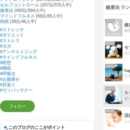
セルフコントロール
(257位/370人中)
健康法 ラ
健康法
(400位/564人中)
マインドフルネス
(66位/85人中)
快眠
(39位/46人中)
397位
健
#ストレッチ
健
#ダイエット
#ストレス
398位
#ヨガ
モ
#アンチエイジング
#マインドフルネス
#瞑想
399位
#睡眠
ha
#呼吸法
#お腹痩せ
#若返り
400位
#ヴィパッサナー
５
401位
流
このブログのここがポイント