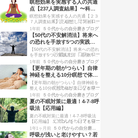
瞑想効果を実感する人の共通
面の方に年齢を伝えると、必ずこう
点【237人調査結果】〜科学
言われます。多くの方が私を40代後
とスピリチュアルが出会う場
瞑想効果を実感する人の共通【２３
半から50代前半だと思われるようで
所〜
７人調査結果】 「瞑想して3日目、
す。 特別な美容法？高額なサプリメ
突然涙が止まらなくなった」 「1週
ント？…
1年前
５０代からの自分磨きブログ
間続けたら、亡くなった祖母の夢を
【50代の不安解消法】将来へ
見た」 「呼吸に意識を向けていた
の恐れを手放す5つの実践方
ら、子供の頃の記憶が鮮明に蘇って
法
【50代の不安解消法】将来への恐れ
きた」 瞑想を始めると、思いもよら
を手放す5つの実践方法 「老後の資
ない体験をする人が少なくありませ
金は足りるだろうか...」 「このまま
ん。 これらは単…
1年前
５０代からの自分磨きブログ
健康でいられるだろうか...」 「もし
【更年期の朝がつらい】自律
一人になってしまったら...」 50代に
神経を整える10分瞑想で体が
なると、こんな不安が次から次へと
楽になる理由
【更年期の朝がつらい】自律神経を
湧いてきませんか？ 実は私も、50
整える10分瞑想で体が楽になる理由
代でアパレルデザイナーの仕事を…
朝、目覚ましが鳴っても体が重くて
1年前
５０代からの自分磨きブログ
起き上がれない。「また今日も調子
夏の不眠対策に最適！4-7-8呼
が悪い...」そんな朝を迎えていませ
吸法【応用編】
んか？ 50代になって急に朝がつら
夏の不眠対策に最適！4-7-8呼吸法
くなったという方、実はとても多い
【応用編】 エアコンをつけても寝苦
んです。 私の周りでも「更年期に入
しい... 暑くて何度も目が覚める... 朝
ってから朝が…
1年1ヶ月前
５０代からの自分磨きブログ
起きても疲れが取れない... 梅雨明け
呼吸が浅いと老けやすい？若
から続くこの猛暑。 特に50代60代