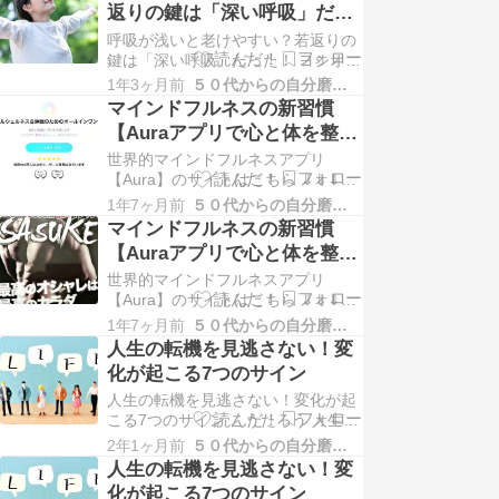
返りの鍵は「深い呼吸」だっ
の方から「夜ぐっすり眠れない」と
た！
呼吸が浅いと老けやすい？若返りの
いう声がたくさんあります。 実は、
鍵は「深い呼吸」だった！ ヨシオ
夏の不眠には通常の4-…
こうたろうさん、最近すっごく疲れ
1年3ヶ月前
５０代からの自分磨きブログ
やすくて。肌のツヤもなくなってき
マインドフルネスの新習慣
たし… 年のせいですかねぇ。 こう
【Auraアプリで心と体を整え
たろう 色々な原因が考えられます
る】
世界的マインドフルネスアプリ
が、まずは「呼吸」の仕方を変えて
【Aura】のサイトはこちら ⇓⇓⇓
みてはどうでしょうか。 ヨシオ 呼
【Aura】アプリ ホーム画面はこち
吸って、あの、息…
1年7ヶ月前
５０代からの自分磨きブログ
ら 世界的マインドフルネスアプリ
マインドフルネスの新習慣
【Auraで心と体を整えよう！】 こ
【Auraアプリで心と体を整え
うたろう 現代人にとって、心の健康
る】
世界的マインドフルネスアプリ
を保つことは非常に重要ですよ
【Aura】のサイトはこちら ⇓⇓⇓
ね〜。 でも忙しい日常生活の中で、
【Aura】アプリ ホーム画面はこち
私たちはしば…
1年7ヶ月前
５０代からの自分磨きブログ
ら 世界的マインドフルネスアプリ
人生の転機を見逃さない！変
【Auraで心と体を整えよう！】 こ
化が起こる7つのサイン
うたろう 現代人にとって、心の健康
人生の転機を見逃さない！変化が起
を保つことは非常に重要ですよ
こる7つのサイン こうたろう 人生の
ね〜。 でも忙しい日常生活の中で、
ステージが変わる時って、何かしら
私たちはしば…
2年1ヶ月前
５０代からの自分磨きブログ
のサインがあるものです。 それを見
人生の転機を見逃さない！変
逃さずに、新しいステージへ進むた
化が起こる7つのサイン