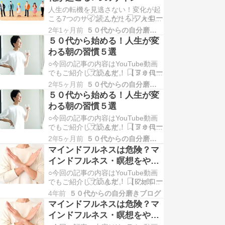
めのヒントをお伝えします。 ５０代
人生の転機を見逃さない！変化が起
６０代こそ人生の転機を見逃しては
こる7つのサイン こうたろう 人生の
いけない 私たちの人生には、多くの
ステージが変わる時って、何かしら
転機や変化の…
2年1ヶ月前
５０代からの自分磨きブログ
のサインがあるものです。 それを見
５０代から始める！人生が変
逃さずに、新しいステージへ進むた
わる朝の習慣５選
めのヒントをお伝えします。 ５０代
○今回の記事の内容はYouTube動画
６０代こそ人生の転機を見逃しては
でもご紹介しています。 【５０代か
いけない 私たちの人生には、多くの
らのマインドフルライフ】チャンネ
転機や変化の…
2年5ヶ月前
５０代からの自分磨きブログ
ル登録、よろしくお願いします！ こ
５０代から始める！人生が変
こからポチッと登録できます。
わる朝の習慣５選
⇓⇓⇓ ５０代からのマインドフルラ
○今回の記事の内容はYouTube動画
イフ ５０代から人生が変わる朝の習
でもご紹介しています。 【５０代か
慣５選 今回は確実に皆さんの人生を
らのマインドフルライフ】チャンネ
変えるこ…
2年5ヶ月前
５０代からの自分磨きブログ
ル登録、よろしくお願いします！ こ
マインドフルネスは危険？マ
こからポチッと登録できます。
インドフルネス・瞑想をやっ
⇓⇓⇓ ５０代からのマインドフルラ
てはいけない人
イフ ５０代から人生が変わる朝の習
○今回の記事の内容はYouTube動画
慣５選 今回は確実に皆さんの人生を
でもご紹介しています。 【K太郎の
変えるこ…
じぶん磨き塾】チャンネル登録、よ
4年前
５０代からの自分磨きブログ
ろしくお願いします！ ここからポチ
マインドフルネスは危険？マ
ッと登録できます。 ⇓⇓⇓ K太郎の
インドフルネス・瞑想をやっ
じぶん磨き塾 マインドフルネスは危