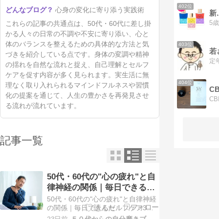
402位
心身の変化に寄り添う実践術
新
これらの記事の共通点は、50代・60代に差し掛
かる人々の日常の不調や不安に寄り添い、心と
体のバランスを整えるための具体的な方法と気
403位
若
づきを紹介している点です。身体の変調や精神
の揺れを自然な流れと捉え、自己理解とセルフ
ケアを促す内容が多く見られます。実生活に無
404位
理なく取り入れられるマインドフルネスや習慣
C
化の提案を通じて、人生の豊かさを再発見させ
る流れが流れています。
記事一覧
50代・60代の"心の疲れ"と自
律神経の関係｜毎日できるセ
ルフケア3選
50代・60代の"心の疲れ"と自律神経
の関係｜毎日できるセルフケア3選
目次 心の疲れは「自律神経」のアク