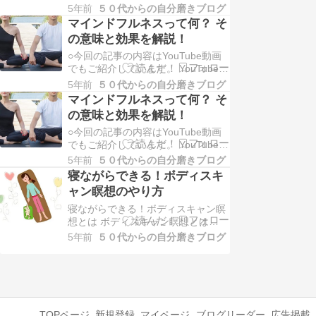
画：【ボディスキャン瞑想】やり方
5年前
５０代からの自分磨きブログ
ぐっすり眠れる瞑想 全編7分17秒
マインドフルネスって何？ そ
【自分磨きチャンネル】チャンネル
の意味と効果を解説！
登録、よろしくお願いします！ ここ
○今回の記事の内容はYouTube動画
からポチッと登録できます。 ⇓⇓⇓
でもご紹介しています。 YouTube動
K太郎チャンネル 【ボ…
画：マインドフルネスって何？その
5年前
５０代からの自分磨きブログ
意味と効果を解説 全編５分５６秒
マインドフルネスって何？ そ
【K太郎チャンネル】チャンネル登
の意味と効果を解説！
録、よろしくお願いします！ ここか
○今回の記事の内容はYouTube動画
らポチッと登録できます。 ⇓⇓⇓ K
でもご紹介しています。 YouTube動
太郎チャンネル マインドフルネス…
画：マインドフルネスって何？その
5年前
５０代からの自分磨きブログ
意味と効果を解説 全編５分５６秒
寝ながらできる！ボディスキ
【K太郎チャンネル】チャンネル登
ャン瞑想のやり方
録、よろしくお願いします！ ここか
らポチッと登録できます。 ⇓⇓⇓ K
寝ながらできる！ボディスキャン瞑
太郎チャンネル マインドフルネス…
想とは ボディスキャン瞑想とは
「自分の体が感じている本当の感覚
5年前
５０代からの自分磨きブログ
を感じ取り、意識を向けて観察して
いく方法」です。 体の感覚を意識し
て丁寧に観察することで、 「今、こ
こ」に意識を向けることが出来ま
す。 K太郎 今、ここ。 この瞬間に
意識を向けること…
TOPページ
新規登録
マイページ
ブログリーダー
広告掲載