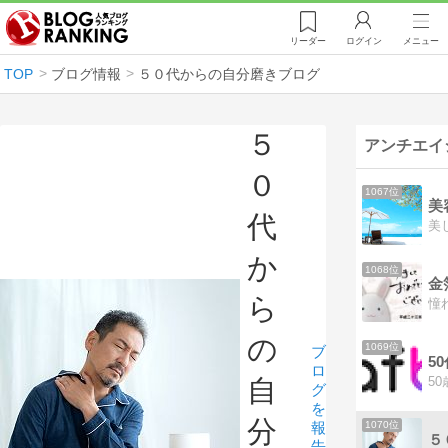
リーダー
ログイン
メニュー
TOP
ブログ情報
５０代からの自分磨きブログ
５
アンチエイ
０
1067位
美
代
か
1068位
ら
の
1069位
ブ
ロ
自
グ
を
分
報
1070位
５
告