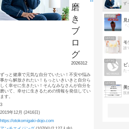
磨
1071位
き
ブ
1072位
ロ
グ
1073位
2026312
ビ
ずっと健康で元気な自分でいたい！不安や悩み
事から解放されたい！もっといきいきと自分ら
1074位
しく幸せに生きたい！そんなみなさんが自分を
美
磨いて、幸せに生きるための情報を発信してい
医
ます。
3
2019年12月
(2416日)
https://otokomigaki-dojo.com
アンチエイジング
(1070位/2,127人中)