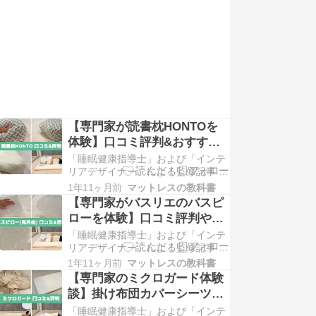
は、クッションや枕などの寝具・家
具や雑貨など独自性ある商品を販売
するブランドです。 当サイトでは、
中でも人気のはぎも…
【専門家が読書枕HONTOを
体験】口コミ評判&おすすめ
は？
「睡眠健康指導士」および「インテ
リアデザイナー」による監修記事 本
ページはプロモーションが含まれて
1年11ヶ月前
マットレスの教科書
います ジスクリエーション 読書枕
【専門家がバスリエのバスピ
HONTOの口コミ＆評判！ 横向き寝
ローを体験】口コミ評判やお
で寝ながら読書をサポートする「読
すすめは？
「睡眠健康指導士」および「インテ
書枕HONTO」をご存知ですか。 ジ
リアデザイナー」による監修記事 本
スクリエーション(JZYSS)が独自開
ページはプロモーションが含まれて
発した…
1年11ヶ月前
マットレスの教科書
います BATHLIER（バスリエ） バス
【専門家のミクロガード体験
ピローの口コミ＆評判！ テレビなど
談】掛け布団カバーシーツの
のメディアや、SNSの口コミで話題
口コミ評判
「睡眠健康指導士」および「インテ
のバスピローをご存知ですか？ お風