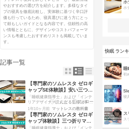
ホ
やおすすめの選び方を紹介します。多様なタイ
プの寝具を徹底比較し、実体験に基づく辛口評
価も行っているため、寝具選びに迷う方にとっ
て頼もしいガイドとなる内容です。信頼性の高
い情報とともに、デザインやコストパフォーマ
ンスも考慮したおすすめリストも掲載していま
す。
快眠 ラン
記事一覧
9位
睡
【専門家のソムレスタ ゼロギ
10位
ャップSE体験談】安い三つ折
り
「睡眠健康指導士」および「インテ
リアデザイナー」による監修記事 本
ページはプロモーションが含まれて
1年10ヶ月前
マットレスの教科書
11位
います SOMRESTA ゼロギャップ 体
ス
【専門家のソムレスタ ゼロギ
験レビュー&徹底調査！
ャップ体験談】三つ折りマッ
「SOMRESTA ゼロギャップSE 三つ
トレス
「睡眠健康指導士」および「インテ
折りマットレス」が気になっていま