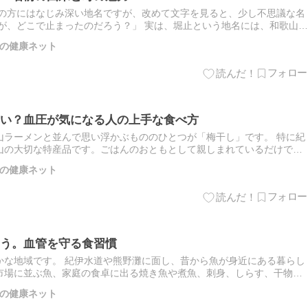
域の方にはなじみ深い地名ですが、改めて文字を見ると、少し不思議な名
が、どこで止まったのだろう？」 実は、堀止という地名には、和歌山城
います。 今回は、堀止という名前の由来をたどりながら、普段は…
の健康ネット
い？血圧が気になる人の上手な食べ方
山ラーメンと並んで思い浮かぶもののひとつが「梅干し」です。 特に紀
山の大切な特産品です。ごはんのおともとして親しまれているだけでな
イメージを持っている方も多いのではないでしょうか。 たしかに梅干…
の健康ネット
う。血管を守る食習慣
かな地域です。 紀伊水道や熊野灘に面し、昔から魚が身近にある暮らし
市場に並ぶ魚、家庭の食卓に出る焼き魚や煮魚、刺身、しらす、干物。
ても身近な食材のひとつです。 そんな魚は、ただおいしいだけではあ…
の健康ネット