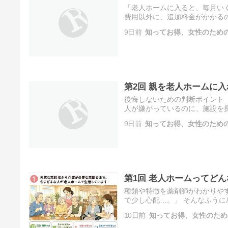
「老人ホームに入ると、毎月いく
費用以外に、追加料金がかかる
を感じるのが費用です。 施設の案
9日前
知ってお得、女性のため
第2回 親を老人ホームに
後悔しないための判断ポイント 
人が嫌がっているのに、施設を
られるかもしれない」 高齢の
9日前
知ってお得、女性のため
第1回 老人ホームってど
種類や特徴を薬剤師がわかりやす
で少し心配…。」 そんなふう
てしまう方も多いのではないで
10日前
知ってお得、女性のため