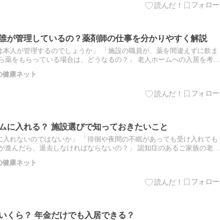
は誰が管理しているの？薬剤師の仕事を分かりやすく解説
は本人が管理するのでしょうか」 「施設の職員が、薬を間違えずに飲ま
ら薬をもらっている場合は、どうなるの？」 老人ホームへの入居を考え
大きな心配事の一つです。 高齢になると、血圧、糖尿病、心臓病…
の健康ネット
ームに入れる？ 施設選びで知っておきたいこと
に入れないのではないか」 「徘徊や夜間の不眠があっても受け入れても
が進んだら、退去しなければならないの？」 認知症のあるご家族の老人
不安を感じる方は少なくありません。 結論から言うと、認知症が…
の健康ネット
はいくら？ 年金だけでも入居できる？