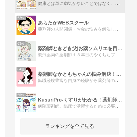
健康とは単に病気がないことではなく、身体的健康、精神的健康、社会的に良好な状態の３つがうまく調和された状態と言われています。自己の健康を高めるためにはそれらを知って行動することが大切です。皆で一緒に、健康の高みを目指しましょう
62位
あらたかWEBスクール
薬剤師の人間関係・お金の悩みを解決します。
63位
薬剤師ときどき父|お薬ソムリエを目指して
調剤薬局の薬剤師１３年目のやくちちブログです。 薬局や薬剤師・医療や新薬の情報、患者さんにも役に立つ情報等を発信していきます。得意分野はお薬の味見です。目指せ…
64位
薬剤師なかともちゃんの悩み解決！ブログ
転職経験豊富な自身の経験から薬剤師の転職をアドバイス。薬剤師ママの目線からのお役立ち情報ものせていく予定です。
65位
KusuriPro-くすりがわかる！薬剤師ブログ
病院薬剤師。臨床で活躍するために必要な知識や考え方を発信してます。特に新人、若手薬剤師の成長を後押ししたい。わかりやすく、読みやすい記事を書くため日々奮闘中。
ランキングを全て見る