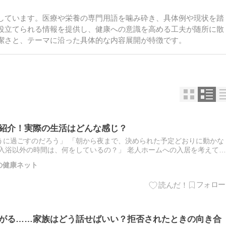
しています。医療や栄養の専門用語を噛み砕き、具体例や現状を踏
役立てられる情報を提供し、健康への意識を高める工夫が随所に散
潔さと、テーマに沿った具体的な内容展開が特徴です。
を紹介！実際の生活はどんな感じ？
うに過ごすのだろう」 「朝から夜まで、決められた予定どおりに動かな
入浴以外の時間は、何をしているの？」 老人ホームへの入居を考えてい
具体的に想像できず、不安を感じている方も少なくありません。 …
の健康ネット
嫌がる……家族はどう話せばいい？拒否されたときの向き合