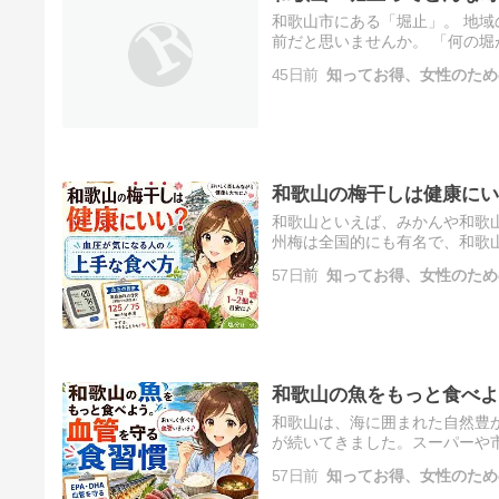
和歌山市にある「堀止」。 地
前だと思いませんか。 「何の堀
と城下町の歴史が深く関係して
45日前
知ってお得、女性のため
和歌山の梅干しは健康にい
和歌山といえば、みかんや和歌
州梅は全国的にも有名で、和歌
く、「体にいい食べ物」という
57日前
知ってお得、女性のため
和歌山の魚をもっと食べよ
和歌山は、海に囲まれた自然豊
が続いてきました。スーパーや
和歌山に住んでいると、魚はと
57日前
知ってお得、女性のため