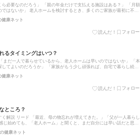
ら必要なのだろう」 「親の年金だけで支払える施設はある？」 「月額
のではないか」 老人ホームを検討するとき、多くのご家族が最初に不安
内を見ると、 入居一時金0円 月額利用料15万円 介護保…
の健康ネット
入れるタイミングはいつ？
「まだ一人で暮らせているから、老人ホームは早いのではないか」 「本
探してよいのだろうか」 「家族がもう少し頑張れば、自宅で暮らし続け
ご家族を支えている方の多くが、このような迷いを抱えています。…
の健康ネット
んなところ？
く解説 リード 「最近、母の物忘れが増えてきた。」「父が一人暮らし
に感じ始めても、「老人ホーム」と聞くと、まだ自分には早い話だと思っ
しょうか。 しかし、老人ホームについて元気なうちから知ってお…
の健康ネット