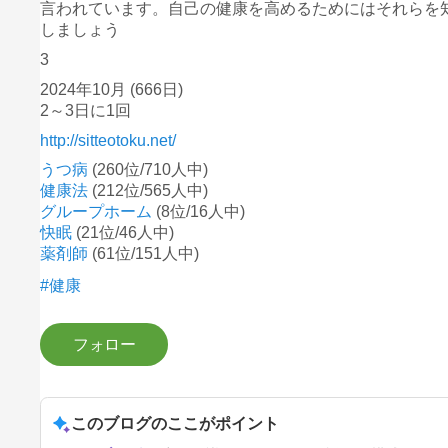
言われています。自己の健康を高めるためにはそれらを
しましょう
3
2024年10月
(666日)
2～3日に1回
http://sitteotoku.net/
うつ病
(260位/710人中)
健康法
(212位/565人中)
グループホーム
(8位/16人中)
快眠
(21位/46人中)
薬剤師
(61位/151人中)
#健康
このブログのここがポイント