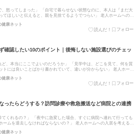
で、怒ってしまった」 「自宅で暮らせない状態なのに、本人は『まだ大
ってほしいと伝えると、親を見捨てるようでつらい」 老人ホームへの入
、最も難しい問題の一つが、本人へどのように話すかということで…
の健康ネット
必ず確認したい10のポイント｜後悔しない施設選びのチェッ
れど、本当にここでよいのだろうか」 「見学中は、どこを見て、何を質
ットには良いことばかり書かれていて、違いが分からない」 老人ホーム
問する見学は非常に重要です。 ホームページやパンフレットを見…
の健康ネット
になったらどうする？訪問診療や救急搬送など病院との連携
診てくれるの？」 「夜中に急変した場合、すぐに病院へ連れて行っても
ホームを退去しなければならないの？」 老人ホームへの入居を考えると
認しておきたいのが、病気やけがが起きたときの医療体制です。 …
の健康ネット