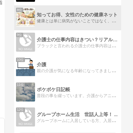
指
8位
知ってお得、女性のための健康ネット
健康とは単に病気がないことではなく、身体的健康、精神的健康、社会的に良好な状態の３つがうまく調和された状態と言われています。自己の健康を高めるためにはそれらを知って行動することが大切です。皆で一緒に、健康の高みを目指しましょう
9位
介護士の仕事内容はきつい？リアル仕事体験談
ブラックと言われる介護士の仕事内容はどのぐらいきついのか？介護施設で働く現役介護士によるリアルな仕事体験談
10位
介護
親の介護が気になる年齢になってきました。そのときになって慌てることのないよう、調べてわかったことなどを紹介します。
11位
ボケボケ日記帳
普段の事を綴っています。介護からアニメ、小説の事など色々書いてます。
12位
グループホーム生活 世話人上等！ ...
グループホームに入居している方、入居を迫れている方、入居を迷っている方、卒業された方、純粋に興味本位の方、赤裸々にGH生活を綴っていきます！現在世話人と険悪です