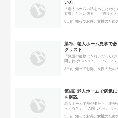
い方
「老人ホームの話を出しただけ
丈夫』と言い張る」 「施設へ入
居を考え始めたご家族にとって
8日前
知ってお得、女性のため
第7回 老人ホーム見学で
クリスト
「施設の建物はきれいだったけ
問すればいいの？」 「パンフレ
を選ぶうえで、実際に施設を訪
8日前
知ってお得、女性のため
第6回 老人ホームで病気
を解説
老人ホームで熱が出たら、誰が
らえる？」 「入院したら、老人
き、日常生活の支援とともに確
9日前
知ってお得、女性のため