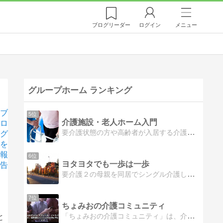
ブログ
リーダー
ログイン
メニュー
グループホーム ランキング
ブ
5位
介護施設・老人ホーム入門
ロ
要介護状態の方や高齢者が入居する介護施設・老人ホームを調査、研究、発信しています。介護施設・老人ホーム・サービス付き高齢者向け住宅などの探し方、老後生活を送るための資金や生活支援、介護保険サービスの利用方法の情報。
グ
を
報
6位
ヨタヨタでも一歩は一歩
告
要介護２の母親を同居でシングル介護している、発達持ち軟弱娘の覚書的ブログです。最近毒吐きが多くなりました（笑）
7位
ちょみおの介護コミュニティ
「ちょみおの介護コミュニティ」は、介護者のための支えと情報共有の場。共感とアドバイスを通じて、共に学び、成長しましょう。
と