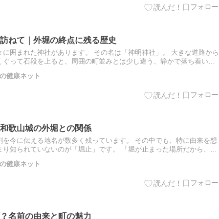
訪ねて｜外堀の終点に残る歴史
に囲まれた神社があります。 その名は「神明神社」。 大きな道路から
くぐって石段を上ると、周囲の町並みとは少し違う、静かで落ち着いた
、地域の方々に長く親しまれてきた神社です。 そして、この神社…
の健康ネット
和歌山城の外堀との関係
割を今に伝える地名が数多く残っています。 その中でも、特に由来を想
まり知られていないのが「堀止」です。 「堀が止まった場所だから、堀
うに想像した方もいるかもしれません。 実はそのとおり、堀止と…
の健康ネット
？名前の由来と町の魅力