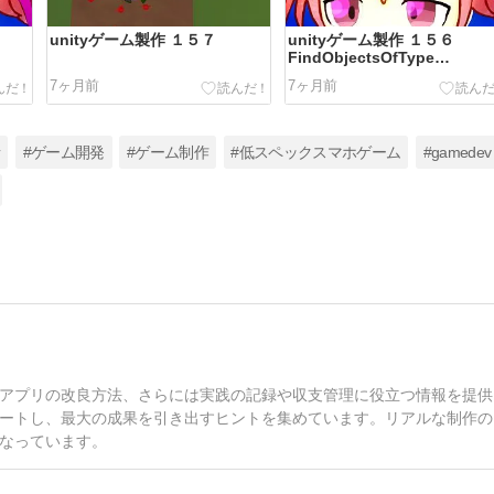
unityゲーム製作 １５７
unityゲーム製作 １５６
FindObjectsOfType
FindObjectByTyp
7ヶ月前
7ヶ月前
者
#ゲーム開発
#ゲーム制作
#低スペックスマホゲーム
#gamedev
アプリの改良方法、さらには実践の記録や収支管理に役立つ情報を提供
ートし、最大の成果を引き出すヒントを集めています。リアルな制作の
なっています。