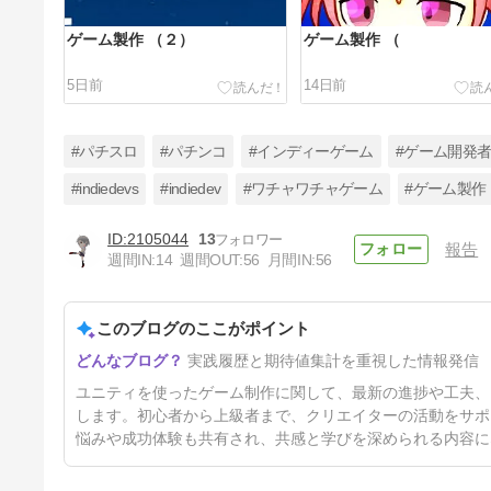
ゲーム製作 （２）
ゲーム製作 （
5日前
14日前
#パチスロ
#パチンコ
#インディーゲーム
#ゲーム開発
#indiedevs
#indiedev
#ワチャワチャゲーム
#ゲーム製作
2105044
13
報告
unityゲーム製作 １５５
週間IN:
14
週間OUT:
56
月間IN:
56
8ヶ月前
このブログのここがポイント
実践履歴と期待値集計を重視した情報発信
ユニティを使ったゲーム制作に関して、最新の進捗や工夫、
します。初心者から上級者まで、クリエイターの活動をサポ
悩みや成功体験も共有され、共感と学びを深められる内容に