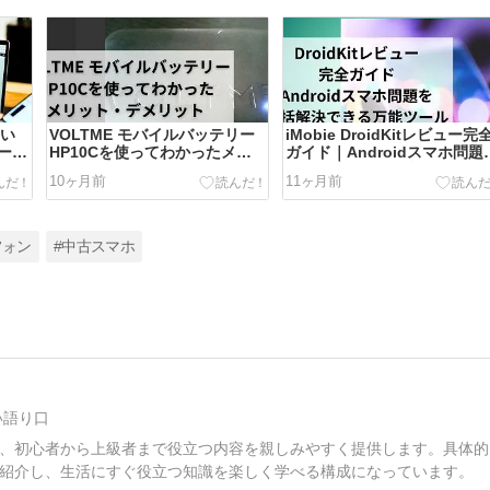
使い
VOLTME モバイルバッテリー
iMobie DroidKitレビュー完
ール
HP10Cを使ってわかったメリ
ガイド｜Androidスマホ問題
ット・デメリット
一括解決できる万能ツール
10ヶ月前
11ヶ月前
フォン
#中古スマホ
い語り口
、初心者から上級者まで役立つ内容を親しみやすく提供します。具体的
紹介し、生活にすぐ役立つ知識を楽しく学べる構成になっています。