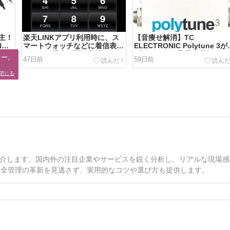
主！
楽天LINKアプリ利用時に、ス
【音痩せ解消】TC
N
マートウォッチなどに着信表示
ELECTRONIC Polytune 3
されない場合の対処方法
ギタリストの足元に必須であ
ー。

47日前
59日前
理由
閉じる
介します。国内外の注目企業やサービスを鋭く分析し、リアルな現場感
い安全管理の革新を見逃さず、実用的なコツや選び方も提供します。