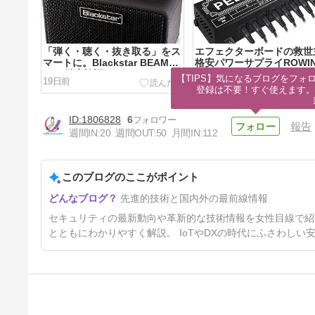
「弾く・聴く・抜き取る」をス
エフェクターボードの救世
マートに。Blackstar BEAM
格安パワーサプライROWI
MINI徹底検証
PW-02を徹底解説。
【TIPS】気になるブログをフォロ
19日前
32日前
登録は不要！すぐ使えます。
1806828
6
報告
週間IN:
20
週間OUT:
50
月間IN:
112
このブログのここがポイント
【神ツール】ギタリストに
先進的技術と国内外の最前線情報
YAMAHA extrackを激推しし
たい理由。練習も宅録もこれ1
75日前
セキュリティの最新動向や革新的な技術情報を女性目線で紹
つで変わる！
とともにわかりやすく解説。 IoTやDXの時代にふさわし