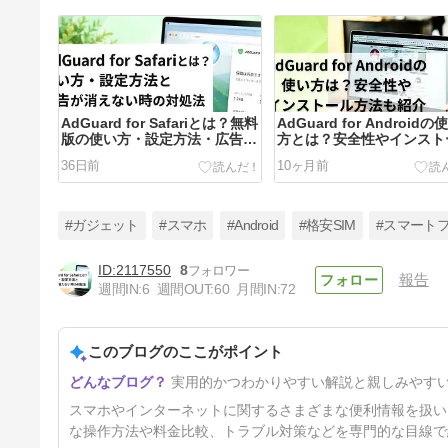
AdGuard for Safariとは？無料
AdGuard for Androidの
版の使い方・設定方法・広告が
方とは？安全性やインスト
消えない時の対処法を解説
方法も紹介
36日前
10ヶ月前
#ガジェット
#スマホ
#Android
#格安SIM
#スマート
2117550
8
報告
週間IN:
6
週間OUT:
60
月間IN:
72
スマホで半角入力できない原因
と対処法は？【Android（アン
ドロイド）・iPhoneユーザー
このブログのここがポイント
1年3ヶ月前
必見】
実用的かつわかりやすい解説と親しみやす
スマホやインターネットに関するさまざまな便利情報を扱い
な操作方法や料金比較、トラブル対策などを専門的な目線で