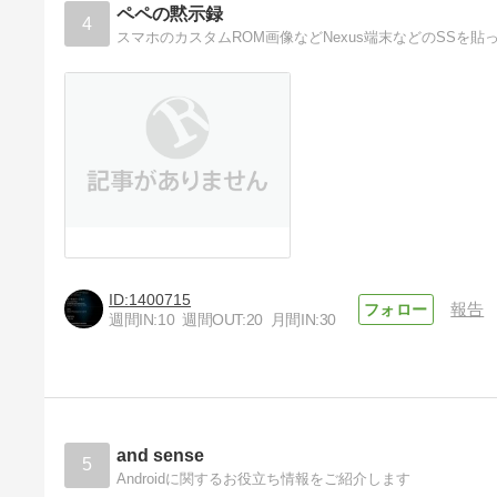
ペペの黙示録
4
スマホのカスタムROM画像などNexus端末などのSSを
1400715
報告
週間IN:
10
週間OUT:
20
月間IN:
30
and sense
5
Androidに関するお役立ち情報をご紹介します