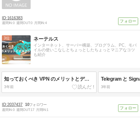
1616383
週間IN:
0
週間OUT:
0
月間IN:
4
3
ネーテルス
インターネット、サーバー構築、プログラム、PC、モバ
イルの使いこなしとちょっとしたちょっとマニアなコツ
も紹介
知っておくべき VPN のメリットとデメリット（初心者指南）
3年前
3年前
2037437
10
週間IN:
0
週間OUT:
17
月間IN:
1