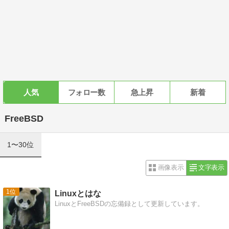
人気
フォロー数
急上昇
新着
FreeBSD
1〜30位
画像表示
文字表示
1
Linuxとはな
LinuxとFreeBSDの忘備録として更新しています。