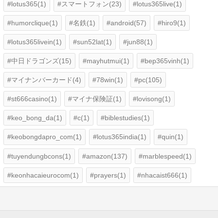
lotus365(1)
スマートフォン(23)
lotus365live(1)
humorclique(1)
名鉄(1)
android(57)
hiro9(1)
lotus365livein(1)
sun52lat(1)
jun88(1)
中日ドラゴンズ(15)
mayhutmui(1)
bep365vinh(1)
マイナンバーカード(4)
78win(1)
pc(105)
st666casino(1)
マイナ保険証(1)
lovisong(1)
keo_bong_da(1)
c(1)
biblestudies(1)
keobongdapro_com(1)
lotus365india(1)
quin(1)
tuyendungbcons(1)
amazon(137)
marblespeed(1)
keonhacaieurocom(1)
prayers(1)
nhacaist666(1)