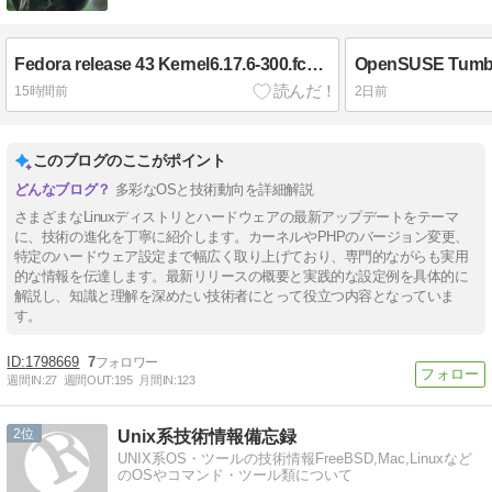
Fedora release 43 Kernel6.17.6-300.fc43.x86_64 Update
15時間前
2日前
このブログのここがポイント
多彩なOSと技術動向を詳細解説
さまざまなLinuxディストリとハードウェアの最新アップデートをテーマ
に、技術の進化を丁寧に紹介します。カーネルやPHPのバージョン変更、
特定のハードウェア設定まで幅広く取り上げており、専門的ながらも実用
的な情報を伝達します。最新リリースの概要と実践的な設定例を具体的に
解説し、知識と理解を深めたい技術者にとって役立つ内容となっていま
す。
1798669
7
週間IN:
27
週間OUT:
195
月間IN:
123
2
Unix系技術情報備忘録
UNIX系OS・ツールの技術情報FreeBSD,Mac,Linuxなど
のOSやコマンド・ツール類について