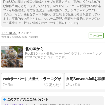
FreeBSDに関する幅広い情報とトラブル解決方法を、実務に役立つ具体的
な操作手順とともに提供しています。NVIDIAドライバーの問題やUSB音楽
ファイル整理法、電力管理設定、音量調整の工夫、システムアップグレー
ドのコツなど、多彩なテーマを扱い、常に現場で役立つ知見を追求してい
ます。実践的な内容とともに、システム管理の基礎から最新のアップグレ
ード事情まで、折々の情報をわかりやすく解説しています。
2110087
5
週間IN:
0
週間OUT:
180
月間IN:
0
6
北の国から
FreeBSDネタや趣味のペーパークラフト、ウォーキング
について気ままに綴ってます。
webサーバーに大量のエラーログが
自宅ServerのJailを
7ヶ月前
1年1ヶ月前
このブログのここがポイント