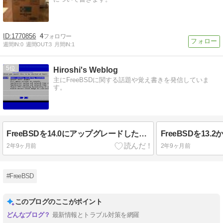
1770856
4
週間IN:
0
週間OUT:
3
月間IN:
1
5
Hiroshi's Weblog
主にFreeBSDに関する話題や覚え書きを発信していま
す。
FreeBSDを14.0にアップグレードした後で気付いた異変＆mixerコマンドのオプションが変更されていた件
2年9ヶ月前
2年9ヶ月前
#FreeBSD
このブログのここがポイント
最新情報とトラブル対策を網羅