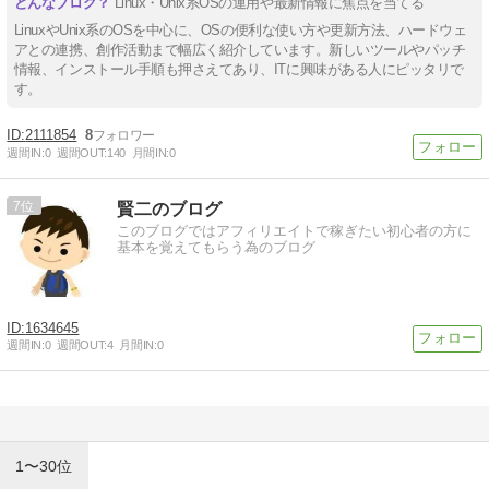
Linux・Unix系OSの運用や最新情報に焦点を当てる
LinuxやUnix系のOSを中心に、OSの便利な使い方や更新方法、ハードウェ
アとの連携、創作活動まで幅広く紹介しています。新しいツールやパッチ
情報、インストール手順も押さえてあり、ITに興味がある人にピッタリで
す。
2111854
8
週間IN:
0
週間OUT:
140
月間IN:
0
7
賢二のブログ
このブログではアフィリエイトで稼ぎたい初心者の方に
基本を覚えてもらう為のブログ
1634645
週間IN:
0
週間OUT:
4
月間IN:
0
1〜30位