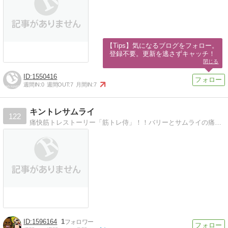
【Tips】気になるブログをフォロー。

登録不要。更新を逃さずキャッチ！
閉じる
1550416
週間IN:
0
週間OUT:
7
月間IN:
7
キントレサムライ
122
痛快筋トレストーリー「筋トレ侍」！！バリーとサムライの痛快筋トレストーリー！
1596164
1