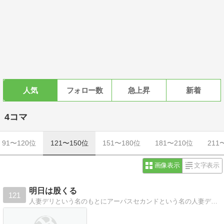
人気
フォロー数
急上昇
新着
4コマ
91〜120位
121〜150位
151〜180位
181〜210位
211
画像表示
文字表示
明日は股くる
121
人妻デリという名のもとにアーパスセカンドという名の人妻デリが何の因果かブログを立ち上げました