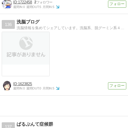
1722458
2
週間IN:
0
週間OUT:
5
月間IN:
5
洗脳ブログ
136
洗脳情報を集めてシェアしています。洗脳系、脱グーミン系４コマ漫画です。
1623825
週間IN:
0
週間OUT:
0
月間IN:
5
ぱるぷんて症候群
137