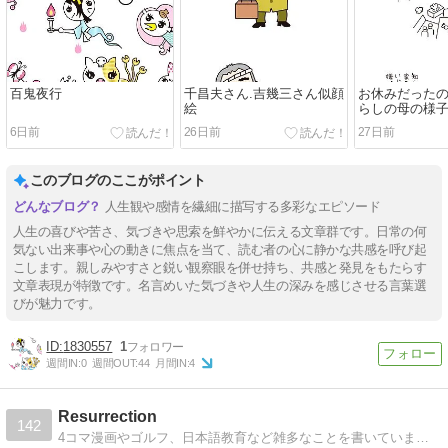
百鬼夜行
千昌夫さん.吉幾三さん似顔
お休みだった
絵
らしの母の様
た...
6日前
26日前
27日前
このブログのここがポイント
人生観や感情を繊細に描写する多彩なエピソード
人生の喜びや苦さ、気づきや思索を鮮やかに伝える文章群です。日常の何
気ない出来事や心の動きに焦点を当て、読む者の心に静かな共感を呼び起
こします。親しみやすさと鋭い観察眼を併せ持ち、共感と発見をもたらす
文章表現が特徴です。名言めいた気づきや人生の深みを感じさせる言葉選
びが魅力です。
1830557
1
週間IN:
0
週間OUT:
44
月間IN:
4
Resurrection
142
4コマ漫画やゴルフ、日本語教育など雑多なことを書いています。