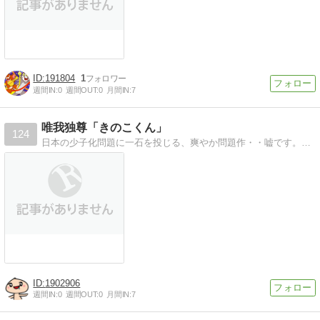
191804
1
週間IN:
0
週間OUT:
0
月間IN:
7
唯我独尊「きのこくん」
124
日本の少子化問題に一石を投じる、爽やか問題作・・嘘です。現代社会のもやもやをきのこくんが一刀両断！妙齢女子きのこやコミュ症うさぎも登場のわちゃわちゃ漫画です。
1902906
週間IN:
0
週間OUT:
0
月間IN:
7