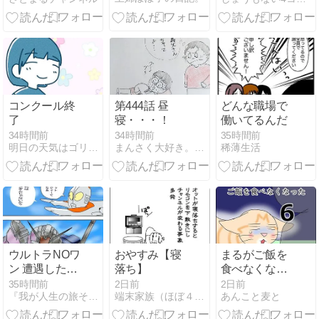
返ると…？
コンクール終
第444話 昼
どんな職場で
了
寝・・・！
働いてるんだ
34時間前
34時間前
35時間前
明日の天気はゴリラ豪雨
まんさく大好き。ほんとだよ！！「四コマ漫画」
稀薄生活
ウルトラNOワ
おやすみ【寝
まるがご飯を
ン 遭遇したロ
落ち】
食べなくなっ
ボットは？の
た６
35時間前
2日前
2日前
『我が人生の旅それぞれ色のストリート物語』
端末家族（ほぼ４コマ以上まんが）
あんこと麦と
巻＋机上の風
景＋連載４コ