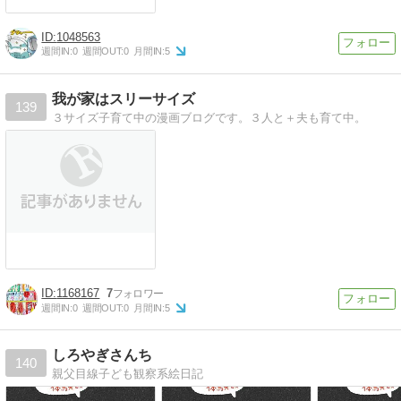
1048563
週間IN:
0
週間OUT:
0
月間IN:
5
我が家はスリーサイズ
139
３サイズ子育て中の漫画ブログです。３人と＋夫も育て中。
1168167
7
週間IN:
0
週間OUT:
0
月間IN:
5
しろやぎさんち
140
親父目線子ども観察系絵日記