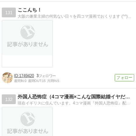
ここんち！
131
大阪の兼業主婦の何気ない日々を四コマ漫画でおくります (^^)／\(^^)
1749420
3
週間IN:
0
週間OUT:
15
月間IN:
5
外国人恐怖症（4コマ漫画×こんな国際結婚イヤだ！）
132
現在イギリスに住んでいます。4コマ漫画『外国人恐怖症』配信中！注意：国際結婚が嫌になる内容なので、これから結婚する方は読まないでください。笑。あしからず！