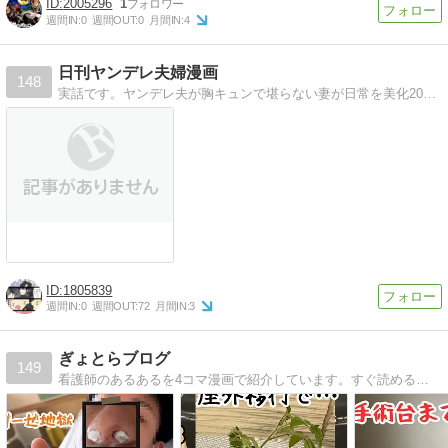
2005296
1
週間IN:
0
週間OUT:
0
月間IN:
4
日刊ヤンデレ夫婦漫画
148
実話です。ヤンデレ夫が胸キュンで堪らない妻が日常を美化200％の漫画でお送りします。書籍化に向けた集中連載がジーンピクシブで開始しました。毎日更新しています！
1805839
週間IN:
0
週間OUT:
72
月間IN:
3
ぎょとらブログ
149
看護師のあるあるを4コマ漫画で紹介しています。すぐ読めるので気軽に遊びに来てください！