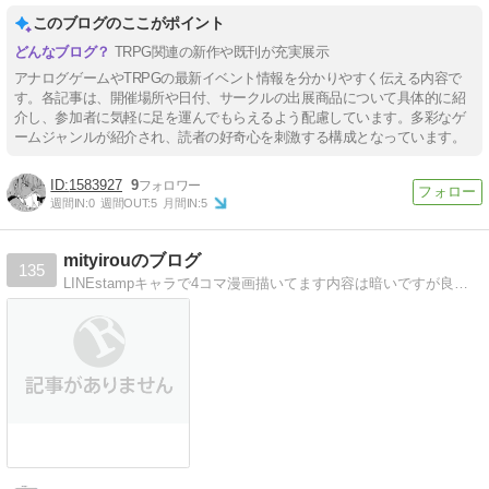
このブログのここがポイント
TRPG関連の新作や既刊が充実展示
アナログゲームやTRPGの最新イベント情報を分かりやすく伝える内容で
す。各記事は、開催場所や日付、サークルの出展商品について具体的に紹
介し、参加者に気軽に足を運んでもらえるよう配慮しています。多彩なゲ
ームジャンルが紹介され、読者の好奇心を刺激する構成となっています。
1583927
9
週間IN:
0
週間OUT:
5
月間IN:
5
mityirouのブログ
135
LINEstampキャラで4コマ漫画描いてます内容は暗いですが良かったら見てください