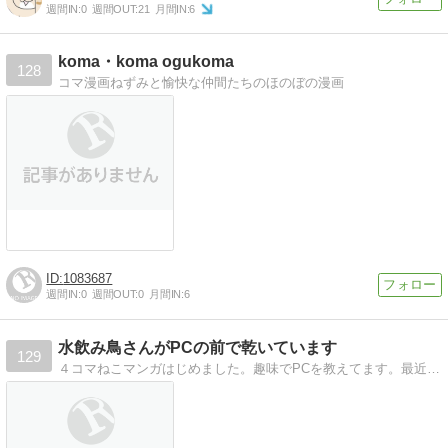
週間IN:
0
週間OUT:
21
月間IN:
6
koma・koma ogukoma
128
コマ漫画ねずみと愉快な仲間たちのほのぼの漫画
1083687
週間IN:
0
週間OUT:
0
月間IN:
6
水飲み鳥さんがPCの前で乾いています
129
４コマねこマンガはじめました。趣味でPCを教えてます。最近知ったことなどを記録しています