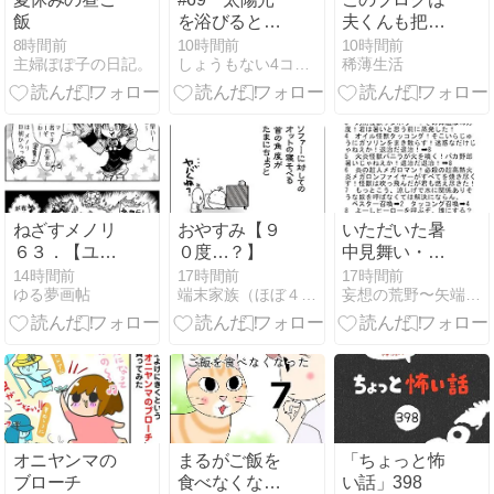
飯
を浴びると出
夫くんも把握
ると言われる
してます
8時間前
10時間前
10時間前
主婦ぽぽ子の日記。
しょうもない4コマ漫画【サミコライフ】
稀薄生活
もの』
ねざすメノリ
おやすみ【９
いただいた暑
６３．【ユデ
０度…？】
中見舞い・
ィマさん】
2026。
14時間前
17時間前
17時間前
ゆる夢画帖
端末家族（ほぼ４コマ以上まんが）
妄想の荒野〜矢端想のブログ
オニヤンマの
まるがご飯を
「ちょっと怖
ブローチ
食べなくなっ
い話」398