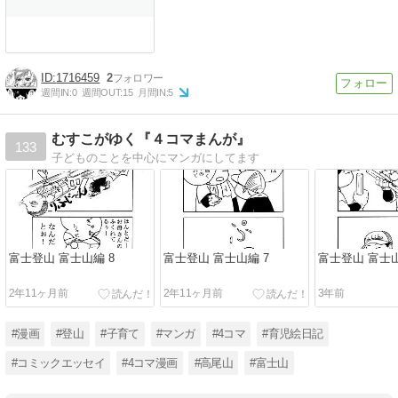
1716459
2
週間IN:
0
週間OUT:
15
月間IN:
5
むすこがゆく『４コマまんが』
133
子どものことを中心にマンガにしてます
富士登山 富士山編 8
富士登山 富士山編 7
富士登山 富士山
2年11ヶ月前
2年11ヶ月前
3年前
#漫画
#登山
#子育て
#マンガ
#4コマ
#育児絵日記
#コミックエッセイ
#4コマ漫画
#高尾山
#富士山