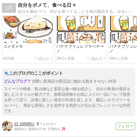
自分をポメて、食べる日々
125
自分を褒めつつ、何かを食べてることを毎日報告する、ゆるいブログです。 よろしくお願いします〜
コメダメモ
バナナブリュレフラペチー
バナナブリュ
ノ
ノ
42日前
2年2ヶ月前
2年2ヶ月前
このブログのここがポイント
頻繁に新商品や限定品に触れる飽きさせない内容
スイーツや軽食、飲み物など多彩な食べ物を紹介し、自分の味覚や発見を
楽しむスタイルが魅力です。新商品情報やお気に入りの一品について熱意
を持って語り、読者に新しい発見や共感を促します。幅広いカテゴリーを
カバーし、身近な美味しさを追求する気持ちが伝わるフレンドリーな内容
です。
1889851
8
週間IN:
0
週間OUT:
48
月間IN:
6