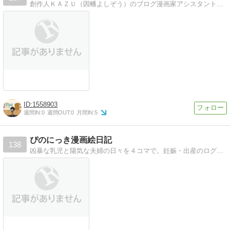
創作人ＫＡＺＵ（因幡よしぞう）のブログ漫画家アシスタント等を経て、現在はフリーの創作人として活動中
1558903
週間IN:
0
週間OUT:
0
月間IN:
5
ぴのにっき漫画絵日記
138
凶暴な乳児と陽気な夫婦の日々を４コマで。妊娠・出産のログもありますのでよろしければご参考までに！