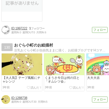
1997222
1
週間IN:
0
週間OUT:
0
月間IN:
6
おぐら小町のお絵描村
130
豆乳おぐら小町が自由気ままに描く、お絵描ブログです!4コマや絵!!他にも趣味で作ったものなどもUPしています!!
【大人気】テープ風船にチ
くまうさ今日は何の日と
大大大吉
ャレンジ
「オムレツ会」
3年前
3年前
3年前
1288738
週間IN:
0
週間OUT:
30
月間IN:
5