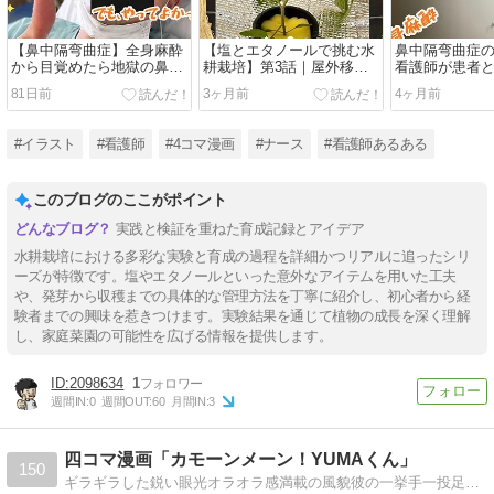
【鼻中隔弯曲症】全身麻酔
【塩とエタノールで挑む水
鼻中隔弯曲症
から目覚めたら地獄の鼻ガ
耕栽培】第3話｜屋外移行
看護師が患者
ーゼ生活だった｜看護師の
でしおれたアイコは復活す
たリアルな流
81日前
3ヶ月前
4ヶ月前
リアル体験談
るのか？
まで】
#イラスト
#看護師
#4コマ漫画
#ナース
#看護師あるある
このブログのここがポイント
実践と検証を重ねた育成記録とアイデア
水耕栽培における多彩な実験と育成の過程を詳細かつリアルに追ったシリ
ーズが特徴です。塩やエタノールといった意外なアイテムを用いた工夫
や、発芽から収穫までの具体的な管理方法を丁寧に紹介し、初心者から経
験者までの興味を惹きつけます。実験結果を通じて植物の成長を深く理解
し、家庭菜園の可能性を広げる情報を提供します。
2098634
1
週間IN:
0
週間OUT:
60
月間IN:
3
四コマ漫画「カモーンメーン！YUMAくん」
150
ギラギラした鋭い眼光オラオラ感満載の風貌彼の一挙手一投足に敵も味方も大混乱Jリーグを最も熱くする漢日本サッカー界きってのエンターテイナー鹿島アントラーズ所属YUMA SUZUKIを題材とした4コマ漫画です