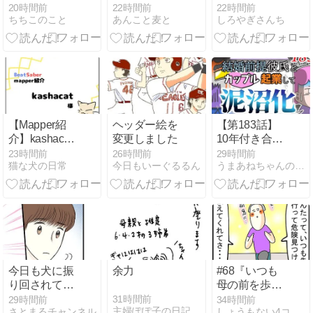
た７
20時間前
22時間前
22時間前
ちちこのこと
あんこと麦と
しろやぎさんち
【Mapper紹
ヘッダー絵を
【第183話】
介】kashacat
変更しました
10年付き合っ
様
た結婚前提彼
23時間前
26時間前
29時間前
猫な犬の日常
今日もいーぐるるん
うまあねちゃんのまけまけ日記
氏とカップル
起業して泥沼
化したはなし
今日も犬に振
余力
#68『いつも
り回されてま
母の前を歩い
す⑮公園を出
て危険を察知
31時間前
29時間前
34時間前
主婦ぽぽ子の日記。
さとまるチャンネル
しょうもない4コマ漫画【サミコライフ】
て、ふと振り
する娘』