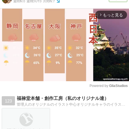
週間IN:
0
週間OUT:
0
月間IN:
7
もっと見る
arrow_forward_ios
Powered by 
GliaStudios
Mute
福禄堂本舗・創作工房（私のオリジナル達）
123
管理人のオリジナルのイラスト中心オリジナルキャラのイラスト・設定・漫画。版権ものもあり。