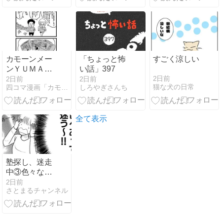
マ漫画笑劇の
一歩
カモーンメー
「ちょっと怖
すごく涼しい
ンＹＵＭＡく
い話」397
ん Additional
2日前
2日前
2日前
猫な犬の日常
四コマ漫画「カモーンメーン！YUMAくん」
しろやぎさんち
Taim 122「ニ
ックネーム」
全て表示
塾探し、迷走
中③色々な条
件で塾を探し
2日前
さとまるチャンネル
てみるが…？