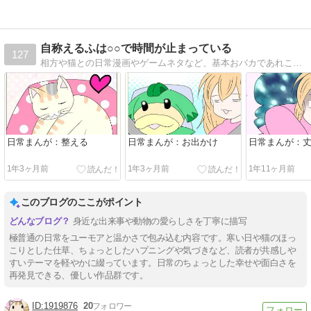
自称えるふは○○で時間が止まっている
127
相方や猫との日常漫画やゲームネタなど、基本おバカであれこれゆるくやってます(σﾟ∀ﾟ)σ
日常まんが：整える
日常まんが：お出かけ
日常まんが：
1年3ヶ月前
1年3ヶ月前
1年11ヶ月前
このブログのここがポイント
身近な出来事や動物の愛らしさを丁寧に描写
極普通の日常をユーモアと温かさで包み込む内容です。寒い日や猫のほっ
こりとした仕草、ちょっとしたハプニングや気づきなど、読者が共感しや
すいテーマを軽やかに綴っています。日常のちょっとした幸せや面白さを
再発見できる、優しい作品群です。
1919876
20