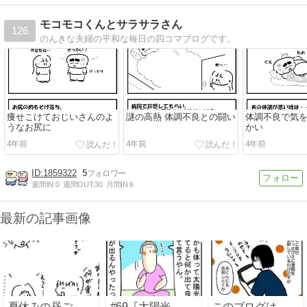
モコモコくんとサラサラさん
126
のんきな夫婦の平和な毎日の四コマブログです。
痩せこけておじいさんのよ
謎の高熱 体調不良との闘い
体調不良で気
うなお尻に
かい
4年前
4年前
4年前
1859322
5
週間IN:
0
週間OUT:
30
月間IN:
6
最新の記事画像
夏休みの昼ご
#69『太陽光
このブログは