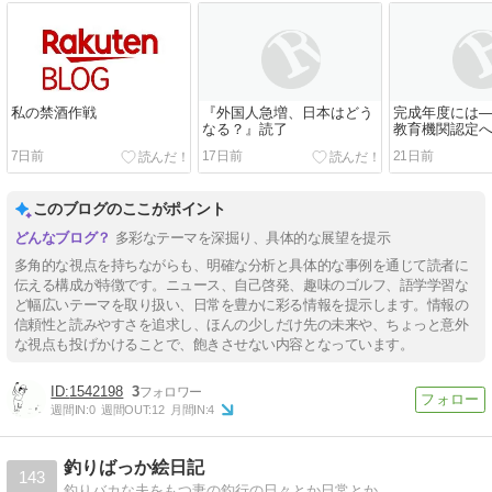
私の禁酒作戦
『外国人急増、日本はどう
完成年度には
なる？』読了
教育機関認定
（４）
7日前
17日前
21日前
このブログのここがポイント
多彩なテーマを深掘り、具体的な展望を提示
多角的な視点を持ちながらも、明確な分析と具体的な事例を通じて読者に
伝える構成が特徴です。ニュース、自己啓発、趣味のゴルフ、語学学習な
ど幅広いテーマを取り扱い、日常を豊かに彩る情報を提示します。情報の
信頼性と読みやすさを追求し、ほんの少しだけ先の未来や、ちょっと意外
な視点も投げかけることで、飽きさせない内容となっています。
1542198
3
週間IN:
0
週間OUT:
12
月間IN:
4
釣りばっか絵日記
143
釣りバカな夫をもつ妻の釣行の日々とか日常とか。