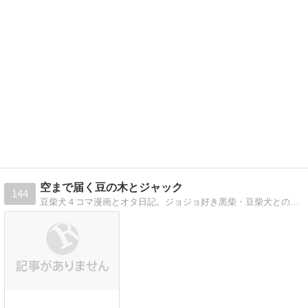
空まで届く豆の木とジャック
144
豆柴犬４コマ漫画とオタ日記。ジョジョ好き黒柴・豆柴犬との日常を４コマ連載。オーダーキャラぬいぐるみ制作。