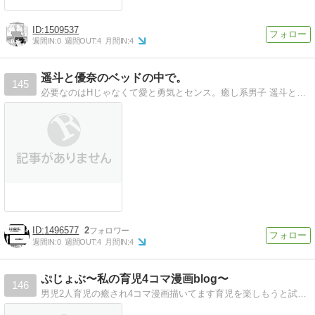
1509537
週間IN:
0
週間OUT:
4
月間IN:
4
遥斗と優奈のベッドの中で。
145
必要なのはHじゃなくて愛と勇気とセンス。癒し系男子 遥斗とちょっとHでおっちょこちょいな女子 優奈のベッドの中での会話
1496577
2
週間IN:
0
週間OUT:
4
月間IN:
4
ぷじょぶ〜私の育児4コマ漫画blog〜
146
男児2人育児の癒され4コマ漫画描いてます育児を楽しもうと試みるも斜めにいってしまうことが多い私です。