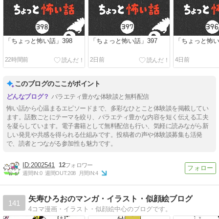
「ちょっと怖い話」398
「ちょっと怖い話」397
「ちょっと怖い
22時間前
2日前
4日前
このブログのここがポイント
バラエティ豊かな体験談と無料配信
怖い話から心温まるエピソードまで、多彩なひとこと体験談を掲載してい
ます。話数ごとにテーマを絞り、バラエティ豊かな内容を短く伝える工夫
を凝らしています。電子書籍として無料配信も行い、気軽に読みながら新
しい発見や共感を得られる仕組みです。投稿者の声や体験談募集も活発
で、読者とつながる参加性も魅力です。
2002541
12
週間IN:
0
週間OUT:
208
月間IN:
4
矢寿ひろおのマンガ・イラスト・似顔絵ブログ
141
4コマ漫画・イラスト・似顔絵中心のブログです。