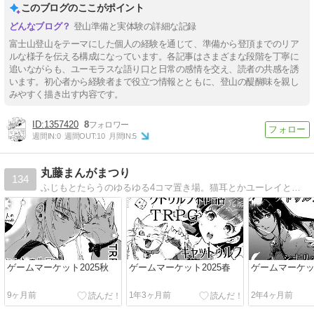
このブログのここがポイント
登山準備と実体験の詳細な記録
富士山登山をテーマにした個人の経験を通じて、準備から登頂までのリア
ルな様子を伝える構成になっています。各記事はさまざまな段階を丁寧に
追いながらも、ユーモラスな語り口と日常の感情を交え、読者の共感を誘
います。初心者から経験者まで役立つ情報とともに、登山の醍醐味を親し
みやすく描き出す内容です。
1357420
8
週間IN:
0
週間OUT:
10
月間IN:
5
丸藤まんがまつり
134
ふじもとたらうのゆるゆる4コマ置き場。猫耳とかユーレイとか。
ゲームマーケット2025秋
ゲームマーケット2025春
ゲームマーケット
9ヶ月前
1年3ヶ月前
2年4ヶ月前