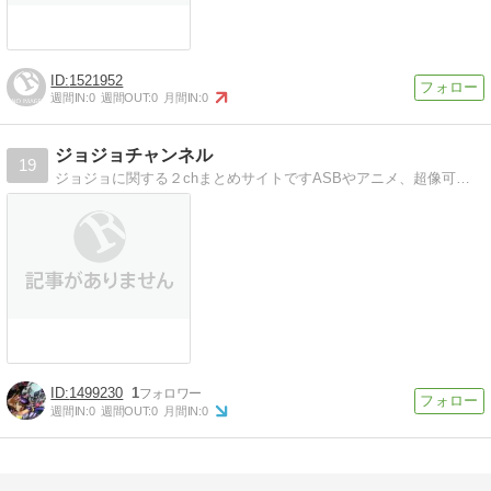
1521952
週間IN:
0
週間OUT:
0
月間IN:
0
ジョジョチャンネル
19
ジョジョに関する２chまとめサイトですASBやアニメ、超像可動などの速報を紹介します。
1499230
1
週間IN:
0
週間OUT:
0
月間IN:
0