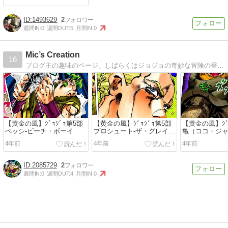
1493629
2
週間IN:
0
週間OUT:
5
月間IN:
0
Mic’s Creation
16
ブログ主の趣味のページ。しばらくはジョジョの奇妙な冒険の登場人物やスタンドをまとめていきます。第1〜8部まで全部やるつもりです。応援してね！
【黄金の風】ｼﾞｮｼﾞｮ第5部
【黄金の風】ｼﾞｮｼﾞｮ第5部
【黄金の風】ｼﾞ
ペッシ-ビーチ・ボーイ
プロシュート-ザ・グレイト
亀（ココ・ジャ
フル・デッド
ター・プレジ
4年前
4年前
4年前
2085729
2
週間IN:
0
週間OUT:
4
月間IN:
0