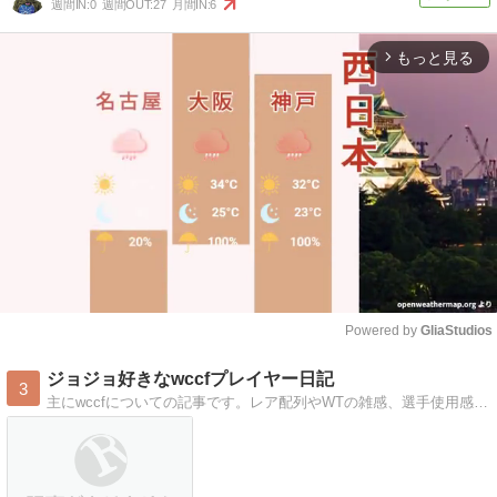
週間IN:
0
週間OUT:
27
月間IN:
6
もっと見る
arrow_forward_ios
Powered by 
GliaStudios
Mute
ジョジョ好きなwccfプレイヤー日記
3
主にwccfについての記事です。レア配列やWTの雑感、選手使用感やジョジョネタを含めた、まったりブログです。