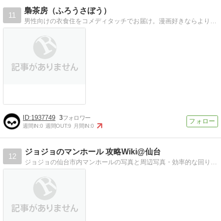
梟茶房（ふろうさぼう）
11
男性向けの衣食住をコメディタッチでお届け。漫画好きならより楽しめる
1937749
3
週間IN:
0
週間OUT:
9
月間IN:
0
ジョジョのマンホール 攻略Wiki@仙台
12
ジョジョの仙台市内マンホールの写真と周辺写真・効率的な回り方を写真つきで紹介します。 場所によっては、見つかりにくいマンホールもあります。各マンホールの周辺…