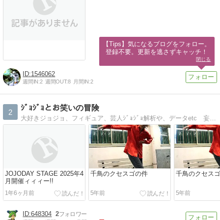
【Tips】気になるブログをフォロー。

登録不要。更新を逃さずキャッチ！
閉じる
1546062
週間IN:
2
週間OUT:
8
月間IN:
2
ｼﾞｮｼﾞｮとお笑いの冒険
2
大好きジョジョ、フィギュア、芸人ｼﾞｮｼﾞｮ解析や、データetc 妄想ｼﾞｮｼﾞｮ話 お笑い紹介
JOJODAY STAGE 2025年4
千鳥のクセスゴの件
千鳥のクセス
月開催ィィィー!!
1年6ヶ月前
5年前
5年前
648304
2