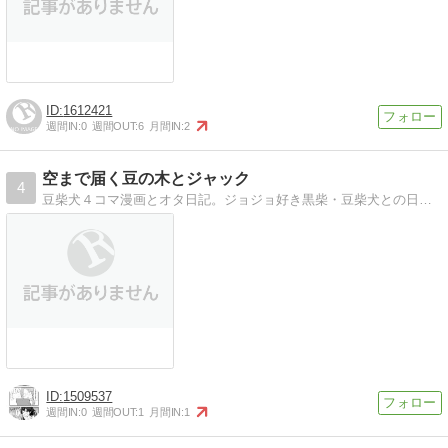
1612421
週間IN:
0
週間OUT:
6
月間IN:
2
空まで届く豆の木とジャック
4
豆柴犬４コマ漫画とオタ日記。ジョジョ好き黒柴・豆柴犬との日常を４コマ連載。オーダーキャラぬいぐるみ制作。
1509537
週間IN:
0
週間OUT:
1
月間IN:
1