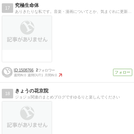
究極生命体
17
ありきたりな私です。音楽・漫画についてとか、気まぐれに更新中。
1508766
2
週間IN:
0
週間OUT:
1
月間IN:
0
きょうの花京院
18
ジョジョ関連のまとめブログですゆるりと楽しんでください