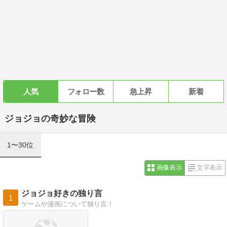
人気
フォロー数
急上昇
新着
ジョジョの奇妙な冒険
1〜30位
画像表示
文字表示
ジョジョ好きの独り言
1
ゲームや漫画について独り言！