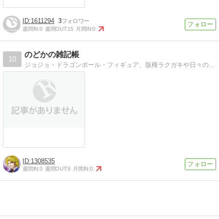
1611294
3
週間IN:
0
週間OUT:
15
月間IN:
0
のどかの雑記帳
10
ジョジョ・ドラゴンボール・フィギュア、版権ラクガキや日々の戯れ言などを
1308535
週間IN:
0
週間OUT:
9
月間IN:
0