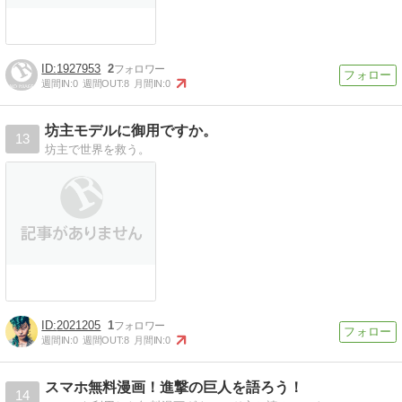
1927953
2
週間IN:
0
週間OUT:
8
月間IN:
0
坊主モデルに御用ですか。
13
坊主で世界を救う。
2021205
1
週間IN:
0
週間OUT:
8
月間IN:
0
スマホ無料漫画！進撃の巨人を語ろう！
14