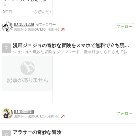
ッ！
5年前
1531209
6
週間IN:
0
週間OUT:
60
月間IN:
0
漫画ジョジョの奇妙な冒険をスマホで無料で立ち読み、アプリで…
7
ジョジョの奇妙な冒険をダウンロード、漫画好きなら押さえておきたい無料で立ち読みできるサイトやアプリを紹介。暇つぶしにスマホで読む方法やアニメも見よう！フルカラ…
1856648
週間IN:
0
週間OUT:
20
月間IN:
0
アラサーの奇妙な冒険
8