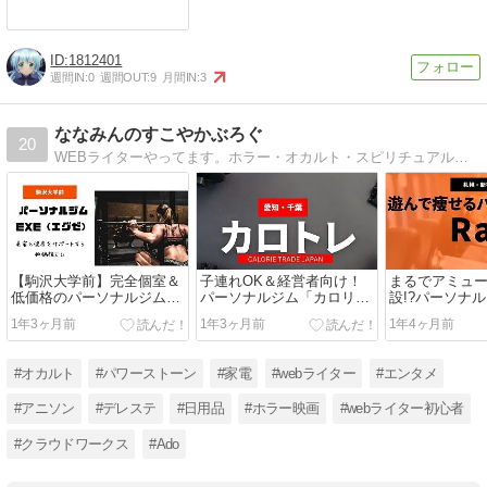
1812401
週間IN:
0
週間OUT:
9
月間IN:
3
ななみんのすこやかぶろぐ
20
WEBライターやってます。ホラー・オカルト・スピリチュアルから家電・日用品までオススメのものを紹介しています。
【駒沢大学前】完全個室＆
子連れOK＆経営者向け！
まるでアミュ
低価格のパーソナルジム
パーソナルジム「カロリー
設!?パーソナル
「EXE」
トレードジャパン」
1年3ヶ月前
1年3ヶ月前
1年4ヶ月前
#オカルト
#パワーストーン
#家電
#webライター
#エンタメ
#アニソン
#デレステ
#日用品
#ホラー映画
#webライター初心者
#クラウドワークス
#Ado