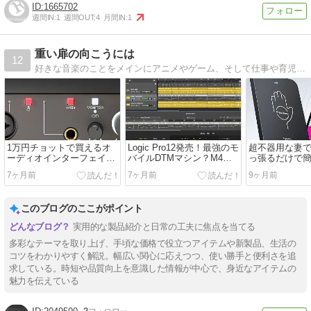
1665702
週間IN:
1
週間OUT:
4
月間IN:
1
重い扉の向こうには
12
好きな音楽のことをメインにアニメやゲーム、そして仕事や育児、私が体験した怖い話など書いてます。 もう若くはないけど、生きることは大変なことなんだと思う毎日です。
1万円チョットで買えるオ
Logic Pro12発売！最強のモ
超不器用な妻
ーディオインターフェイス
バイルDTMマシン？M4
っ張るだけで
YAMAHA【UR12MK3】は
MacBook Air 13インチと
貼れる『ESR Ult
7ヶ月前
7ヶ月前
9ヶ月前
DTM初心者や配信者にもオ
Logic Proの相性を徹底考察
Classic iP
ススメ！
護フィルム』
い！
このブログのここがポイント
実用的な製品紹介と日常の工夫に焦点を当てる
多彩なテーマを取り上げ、手頃な価格で役立つアイテムや新製品、生活の
コツをわかりやすく解説。幅広い関心に応えつつ、使い勝手と便利さを追
求している。時短や品質向上を意識した情報が中心で、身近なアイテムの
魅力を伝えている