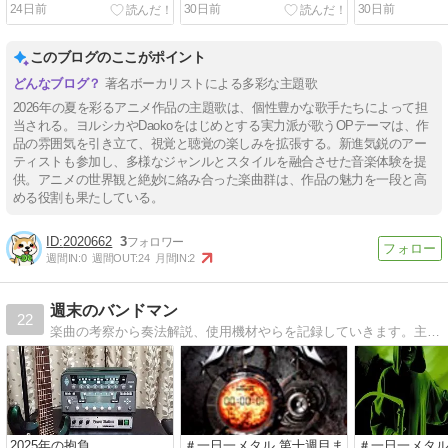
アニメ】
24日前
30日前
30日前
このブログのここがポイント
著名ボーカリストによる多彩な主題歌
2026年の夏を彩るアニメ作品の主題歌は、個性豊かな歌手たちによって担
当される。ヨルシカやDaokoをはじめとする実力派が歌うOPテーマは、作
品の雰囲気を引き立て、視覚と聴覚の楽しみを拡張する。新進気鋭のアー
ティストも参加し、多様なジャンルとスタイルを融合させた音楽体験を提
供。アニメの世界観と絶妙に絡み合った楽曲群は、作品の魅力を一段と高
める役割も果たしている。
2020662
3
週間IN:
0
週間OUT:
24
月間IN:
2
週末のバンドマン
22
楽曲の考察から奏法解説、使用機材やらを記録していきます。主にギター。アニソン系メタル系多め。
2025年の抱負
＃一日一メタル 第十週目ま
＃一日一メタル