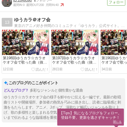
2049590
2
週間IN:
0
週間OUT:
200
月間IN:
40
ゆうカラ＠オフ会
13
東京のアニメ好き仲間のコミュニティ「ゆうカラ」公式サイト。カラオケ、コスプレ、飲み会、ラジオ、ゲームなどのイベント開催。
第198回ゆうカラ☆カラオ
第197回ゆうカラ☆カラオ
第196回ゆう
ケオフ会で歌った曲（抜
ケオフ会で歌った曲（抜
ケオフ会で歌
粋）
粋）
粋）
12日前
28日前
34日前
このブログのここがポイント
多彩なジャンルと個性豊かな選曲
ゆうカラ☆カラオケオフ会の様子を鮮やかに伝える一編です。最新の歌唱
曲リストや開催場所、参加者の熱気を巧みに描き出し、読者に臨場感と刺
激をもたらします。アニメ、Jポップ、演歌など幅広いジャンルを取り上
げ、歌の多様性と楽しまれる空気を余すところなく紹介。歌声に込めた思
【Tips】気になるブログをフォロー。

登録不要。更新を逃さずキャッチ！
いまで伝わるような臨場感を重視しています。
閉じる