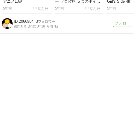
アニメ10選
ー ソロ攻略 ５つのポイン
Girl's Side 4
ト
決定｜ニンテンド
5年前
5年前
5年前
2066984
3
週間IN:
0
週間OUT:
16
月間IN:
2