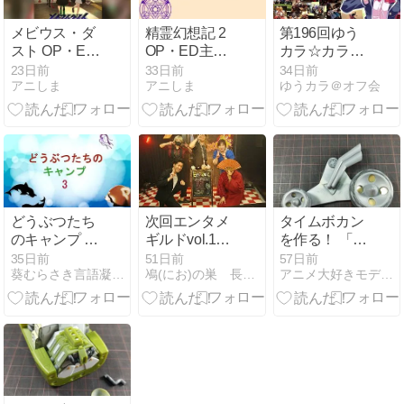
メビウス・ダ
精霊幻想記 2
第196回ゆう
スト OP・ED
OP・ED主題
カラ☆カラオ
主題歌【2026
歌【2024年秋
ケオフ会で歌
23日前
33日前
34日前
アニしま
アニしま
ゆうカラ＠オフ会
年夏アニメ】
アニメ】
った曲（抜
粋）
どうぶつたち
次回エンタメ
タイムボカン
のキャンプ 第
ギルドvol.135
を作る！ 「ト
108話
は6/28(日)
ッキュウザウ
35日前
51日前
57日前
葵むらさき言語凝塊展示室
鳰(にお)の巣 長田におのブログ
アニメ大好きモデラーのスクラッチビルド研究室
ルス」編（そ
の8）