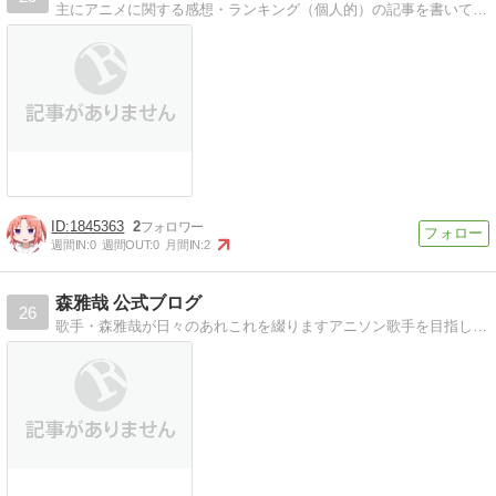
主にアニメに関する感想・ランキング（個人的）の記事を書いています。
1845363
2
週間IN:
0
週間OUT:
0
月間IN:
2
森雅哉 公式ブログ
26
歌手・森雅哉が日々のあれこれを綴りますアニソン歌手を目指して鋭意活動中！目指せ「男性版Lia」！