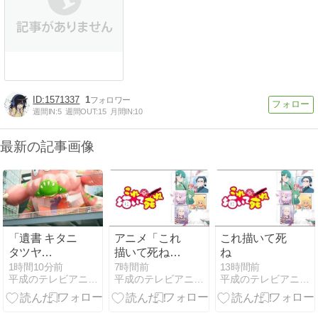
1571337
1
週間IN:
5
週間OUT:
15
月間IN:
10
最新の記事画像
「遺書 キタニ
アニメ「これ
これ描いて死
タツヤ
描いて死ね」
ね
[MP3]」（『こ
令和8年(2026
1時間10分前
7時間前
13時間前
平成のテレビアニメ＆令和のテレビアニメ
平成のテレビアニメ＆令和のテレビアニメ
平成のテレビアニメ＆令和のテレビアニメ
れ描いて死
年)の動画を
ね』オープニ
Amazon Prime
ングテーマ）
Videoで視聴