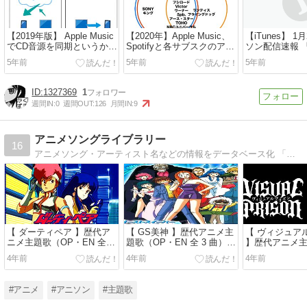
【2019年版】 Apple Music
【2020年】Apple Music、
【iTunes】 1
でCD音源を同期というか同
Spotifyと各サブスクのアニ
ソン配信速報 
居する方法
ソン事情
△ SEASON2
5年前
5年前
5年前
1327369
1
週間IN:
0
週間OUT:
126
月間IN:
9
アニメソングライブラリー
16
アニメソング・アーティスト名などの情報をデータベース化 「人気アニメのアニソン」「アニソンを歌っているアーティスト情報」を簡単に検索できます！
【 ダーティペア 】歴代ア
【 GS美神 】歴代アニメ主
【 ヴィジュア
ニメ主題歌（OP・EN 全 2
題歌（OP・EN 全 3 曲）一
】歴代アニメ
曲）一覧
覧
（OP・EN 全 
4年前
4年前
4年前
#アニメ
#アニソン
#主題歌