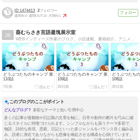
1474413
2
週間IN:
0
週間OUT:
15
月間IN:
1
葵むらさき言語凝塊展示室
28
WEBインディーズ作家のブログ。小説連載、書籍紹介、アニメ、音楽、日記等。
どうぶつたちのキャンプ 第
どうぶつたちのキャンプ 第
どうぶつたちの
110話
109話
108話
7日前
20日前
35日前
このブログのここがポイント
多彩なテーマと短い引用中心
多くの記事が連載物や日記風の文章を軸に、日常や創作の断片を巧みに綴
じるスタイルに特徴づけられます。シンプルながらも扱うテーマ多彩で、
物語、詩的な表現、思索、日記といった多ジャンルをバランス良く編み込
み、読者に身近でありながらも想像を喚起させる構成を心掛けています。