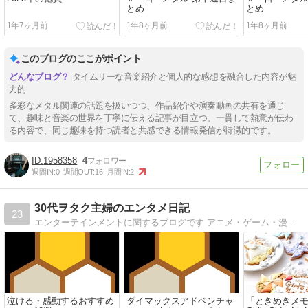
とめ
とめ
1年7ヶ月前
1年8ヶ月前
1年8ヶ月前
このブログのここがポイント
タイムリーな音楽紹介と個人的な感想を融合した内容が魅
力的
多彩なメタル関連の話題を扱いつつ、作品紹介や演奏動画の共有を通じ
て、趣味と音楽の世界を丁寧に伝える記事が目立つ。一貫して熱意が伝わ
る内容で、同じ趣味を持つ読者と共感できる情報発信が特徴的です。
1958358
4
週間IN:
0
週間OUT:
16
月間IN:
2
30代ヲタク主婦のエンタメ日記
23
エンターテインメントに関するブログです アニメ・ゲーム・漫画・音楽・動画ジャンルを主に書きます 私は独身時代からアニメ・ゲーム等好きです ガッツリヲタク女子(元腐女子）
泣ける・感動するおすすめ
ダイマックスアドベンチャ
「ときめきメ