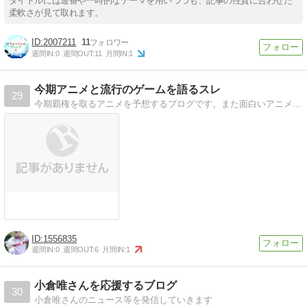
タイトルには連番や一時的なテーマを用いつつも、記事の性質に合わせた
柔軟さが見て取れます。
2007211
11
週間IN:
0
週間OUT:
11
月間IN:
1
今期アニメと流行のゲームを語るスレ
29
今期覇権を取るアニメを予想するブログです。また面白いアニメを同時に探すので見る価値のあるアニメを探してる方も取捨選択するのにお使いください！
1556835
週間IN:
0
週間OUT:
6
月間IN:
1
小倉唯さんを応援するブログ
30
小倉唯さんのニュース等を発信していきます