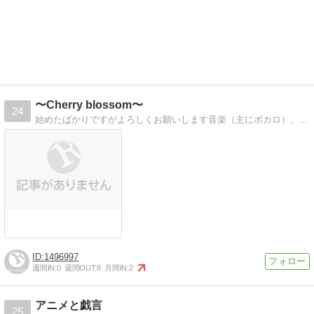
〜Cherry blossom〜
24
始めたばかりですがよろしくお願いします音楽（主にボカロ）、ゲーム、アニメなんかの感想を書いていこうと思っています！
1496997
週間IN:
0
週間OUT:
8
月間IN:
2
アニメと戯言
25