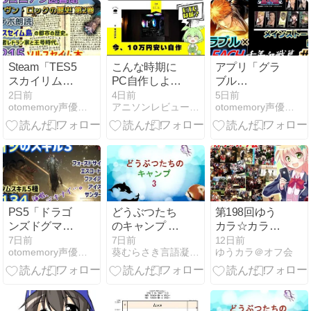
する
Steam「TES5：
こんな時期に
アプリ「グラ
スカイリム
PC自作しよう
ブル
SE/AE」攻
としてるヤツ
×BLEACH 千
2日前
4日前
5日前
otomemory声優・アニメ・乙女ゲームまとめ
アニソンレビューとか
otomemory声優・アニメ・乙女ゲームまとめ
略・感想・ネ
ｗ
年血戦篇」の
タバレ！【ア
字幕プレイ動
ルゴニアン図
画まとめ！
書館／レイヴ
【#1～7】
ン・ロックの
歴史 第2巻】
215（字幕プ
レイ動画あ
PS5「ドラゴ
どうぶつたち
第198回ゆう
り）
ンズドグマ
のキャンプ 第
カラ☆カラオ
2」攻略・感
110話
ケオフ会で歌
7日前
7日前
12日前
otomemory声優・アニメ・乙女ゲームまとめ
葵むらさき言語凝塊展示室
ゆうカラ＠オフ会
想・ネタバ
った曲（抜
レ！【ゾンビ
粋）
覚者／メイジ
を学ぶ・その
３】134（字