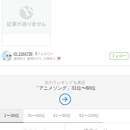
1584798
3
週間IN:
0
週間OUT:
1
月間IN:
1
次のランキングを表示
「アニメソング」
31位〜60位
1〜30位
31〜60位
61〜90位
91〜120位