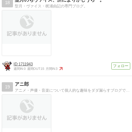
18
型月・ヴァイス・梶浦由記の専門ブログ。
1711943
週間IN:
0
週間OUT:
15
月間IN:
3
アニ郎
19
アニメ・声優・音楽について個人的な趣味をダダ漏らすブログです。