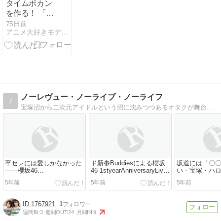
タイムボカン
を作る！ 「タ
イムメカブト
75日前
アニメ大好きモデラーのスクラッチビルド研究室
ン」編（その
4）
ノーレヴュー・ノーライブ・ノーライフ
7
宝塚沼から二次元アイドルという沼に沈みつつあるオタクが舞台やライブや音楽の感想を中心にいろいろ書いています
卒セレには愛しかなかった
ド新参Buddiesによる櫻坂
坂道には「〇
――櫻坂46
46 1styearAnniversaryLive
い－宝塚・ハ
1styearAnniversaryLive
【1】
較から－
5年前
5年前
5年前
【2】
1767921
1
週間IN:
3
週間OUT:
24
月間IN:
9