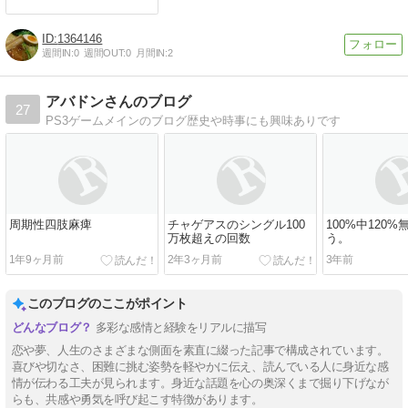
1364146
週間IN:
0
週間OUT:
0
月間IN:
2
アバドンさんのブログ
27
PS3ゲームメインのブログ歴史や時事にも興味ありです
周期性四肢麻痺
チャゲアスのシングル100
100%中120
万枚超えの回数
う。
1年9ヶ月前
2年3ヶ月前
3年前
このブログのここがポイント
多彩な感情と経験をリアルに描写
恋や夢、人生のさまざまな側面を素直に綴った記事で構成されています。
喜びや切なさ、困難に挑む姿勢を軽やかに伝え、読んでいる人に身近な感
情が伝わる工夫が見られます。身近な話題を心の奥深くまで掘り下げなが
らも、共感や勇気を呼び起こす特徴があります。