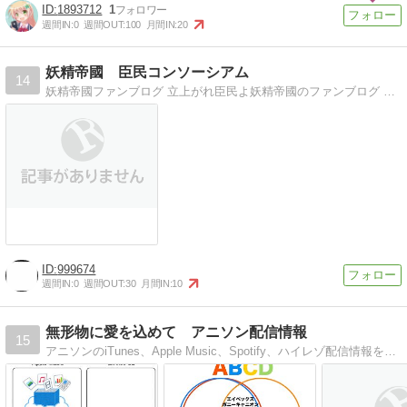
1893712
1
週間IN:
0
週間OUT:
100
月間IN:
20
妖精帝國 臣民コンソーシアム
14
妖精帝國ファンブログ 立上がれ臣民よ妖精帝國のファンブログ 立上がれ臣民よ復興の日は近い
999674
週間IN:
0
週間OUT:
30
月間IN:
10
無形物に愛を込めて アニソン配信情報
15
アニソンのiTunes、Apple Music、Spotify、ハイレゾ配信情報を毎週更新しつつ、2016夏アニメ以降は、それらを番組別にもまとめてます。電書も