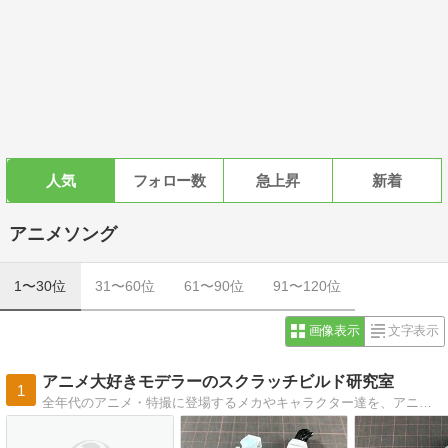
人気
フォロー数
急上昇
新着
アニメソング
1〜30位
31〜60位
61〜90位
91〜120位
画像表示
文字表示
アニメ大好きモデラーのスクラッチビルド研究室
1
全年代のアニメ・特撮に登場するメカやキャラクター達を、アニメ（アニソン）の紹介で盛り上げつつ、「ハンドメイド」で、楽しく作り上げます。