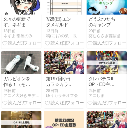
幕プレイ動画
あり）
久々の更新で
7/26(日) エン
どうぶつたち
す。ネギまほ
タメギルド
のキャンプ 第
ラジオは！も
vol.136
109話
13日前
13日前
20日前
ネギま!部屋のみら〜
鳰(にお)の巣 長田におのブログ
葵むらさき言語凝塊展示室
う２２年前
（笑）
ガルビオンを
第197回ゆう
クレバテスII
作る！（その
カラ☆カラオ
OP・ED主題
2）
ケオフ会で歌
歌【2026年夏
26日前
28日前
24日前
アニメ大好きモデラーのスクラッチビルド研究室
ゆうカラ＠オフ会
アニしま
った曲（抜
アニメ】
粋）