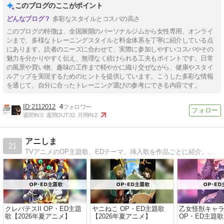
このブログのここがポイント
多彩なスタイルとコスパの高さ
このブログの特徴は、全国展開のパーソナルジムから女性専用、オンライ
ンまで、多様なトレーニングスタイルと料金体系を丁寧に紹介している点
にあります。読者のニーズに合わせて、実際に参加しやすいコスパやその
魅力を分かりやすく伝え、無理なく続けられる工夫もポイントです。日常
の風景や買い物、趣味の工作まで軽やかに織り交ぜながら、健康やスタイ
ルアップを実現するためのヒントを提供しています。こうした多彩な情報
を通じて、自分に合ったトレーニング選びの参考にできる内容です。
2112012
4
週間IN:
0
週間OUT:
32
月間IN:
2
アニしま
21
TVアニメのOP主題歌、EDテーマ、挿入歌を作品ごとに紹介。クールごとにまとめているので今期アニメタイトルも簡単に確認できます。Apple MusicやAmazon Musicへのリンクも配信されしだい掲載します。
クレバテスII OP・ED主題
ヤニねこ OP・ED主題歌
乙女怪獣キャ
歌【2026年夏アニメ】
【2026年夏アニメ】
OP・ED主題歌