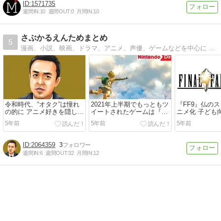
1571735
週間IN:
10
週間OUT:
0
月間IN:
10
さぶかるえんためまとめ
5
漫画、小説、映画、ドラマ、アニメ、声優、ゲームなどを中心に サブカル・エンタメ情報を発信します。
令和時代、“オタク”は憧れ
2021年上半期でもっともツ
『FF9』仏の
の的に アニメ好きを隠して
イートされたゲームは『原
ニメ化 子ども
きた玉川氏も感慨
神』、ゲームのツイートを
て制作
5年前
5年前
5年前
もっとも発信した国は「日
本」に。Twitter社が統計情
報を公開
2064359
3
週間IN:
6
週間OUT:
32
月間IN:
12