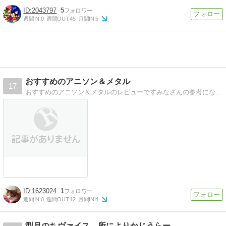
2043797
5
週間IN:
0
週間OUT:
45
月間IN:
5
おすすめのアニソン＆メタル
17
おすすめのアニソン＆メタルのレビューですみなさんの参考になればと思います、宜しくお願いします<(_ _)>
1623024
1
週間IN:
0
週間OUT:
12
月間IN:
4
型月のちヴァイス、所によりかじうらー。