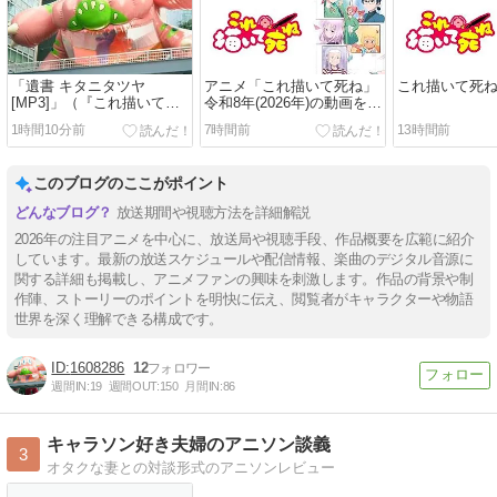
「遺書 キタニタツヤ
アニメ「これ描いて死ね」
これ描いて死
[MP3]」（『これ描いて死
令和8年(2026年)の動画を
ね』オープニングテーマ）
Amazon Prime Videoで視
1時間10分前
7時間前
13時間前
聴する
このブログのここがポイント
放送期間や視聴方法を詳細解説
2026年の注目アニメを中心に、放送局や視聴手段、作品概要を広範に紹介
しています。最新の放送スケジュールや配信情報、楽曲のデジタル音源に
関する詳細も掲載し、アニメファンの興味を刺激します。作品の背景や制
作陣、ストーリーのポイントを明快に伝え、閲覧者がキャラクターや物語
世界を深く理解できる構成です。
1608286
12
週間IN:
19
週間OUT:
150
月間IN:
86
キャラソン好き夫婦のアニソン談義
3
オタクな妻との対談形式のアニソンレビュー