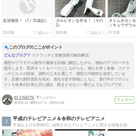
近況報告！（7／31追記）
ガルビオンを作る！（その
タイムボカンを
2）
ッキュウザウ
の8）
20日前
26日前
57日前
このブログのここがポイント
スクラッチと改修技術の融合解説
模型やプラモデル製作の裏側を詳細に解説しながら、独自のアプローチを
提示します。既存キットをベースにしながらも、核心を突く改修、スクラ
ッチビルドの技術、資料の工夫を通じて、模型の可能性を追求していま
す。読者の創作意欲を高め、進化を促す情報とともに、進行中のプロジェ
クトや未来の計画も共に綴る、飽きさせない一冊のようなブログです。
1764775
7
週間IN:
24
週間OUT:
72
月間IN:
105
平成のテレビアニメ＆令和のテレビアニメ
2
平成および令和時代に放映されたテレビアニメに関する情報を紹介していくブログです。