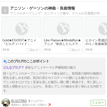
アニソン・ゲーソンの神曲・良曲情報
8
アニメのオープニング・エンディング曲や、ゲームの主題歌の中から選りすぐりの神曲・良曲を紹介しています。
Gold★EGOIST★アニメ
Like Flames★MindaRyn★
ヒロイン育成
『ビルディバイド -
アニメ『転生したらスライ
のり／佐倉綾
#FFFFFF-』
ムだった件』
★アニメ『ヒ
3年前
3年前
3年前
の!〜嫌われヒ
のお仕事〜』
このブログのここがポイント
多彩なアニメテーマと声優歌唱の魅力
様々なアニメのオープニングやテーマ曲を紹介し、歌唱者の個性や曲調の
変化を楽しめる内容。歌詞の深さやメロディーの癖になる魅力が伝わり、
アニメ好きだけでなく音楽を楽しむ幅広い層に響く構成です。常に新しい
発見と感動をもたらしながら、音楽とアニメの融合を深く味わえる内容で
す。
1177053
1
週間IN:
3
週間OUT:
60
月間IN:
3