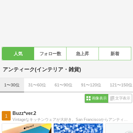
人気
フォロー数
急上昇
新着
アンティーク(インテリア・雑貨)
1〜30位
31〜60位
61〜90位
91〜120位
121〜150位
画像表示
文字表示
Buzz*ver.2
1
Vintageなキッチンウェアが大好き。San Franciscoからアンティーキングレポートをお届けしています