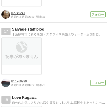
749241
週間IN:
3
週間OUT:
9
月間IN:
3
Salvage staff blog
17
千葉県柏市にある店舗・スタジオ内装施工やオーダー店舗什器、家具等の製作を行っているSALVAGE【サルベージ】のスタッフが日々の作業などを綴っています。
1769999
週間IN:
3
週間OUT:
2
月間IN:
3
Love Kagawa
18
自分のお気に入りのお店や日常をつれづれに四国中をあっちこっちと巡っています。インテリア・雑貨大好き