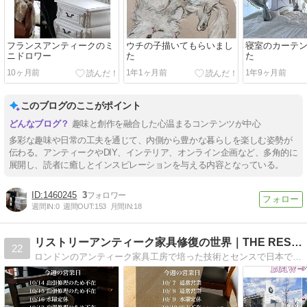
フランスアンティークのミ
ウチの子描いてもらいまし
寝室のカーテ
ニドロワー
た
た
10ヶ月前
1年1ヶ月前
1年9ヶ月前
このブログのここがポイント
趣味と創作を融合した心温まるコンテンツが中心
多彩な趣味や日常の工夫を通じて、内側から豊かな暮らしを楽しむ姿勢が
伝わる。アンティークやDIY、インテリア、オンライン企画など、多角的に
展開し、読者に癒しとインスピレーションを与える内容となっている。
1460245
3
週間IN:
0
週間OUT:
153
月間IN:
18
リストリーアンティーク家具修復の世界｜THE RESTORY
22
ロンドンのアンティーク家具工房で培った技術とセンスで日本では珍しいアンティーク家具修復の様子や日々のあれこれをご紹介