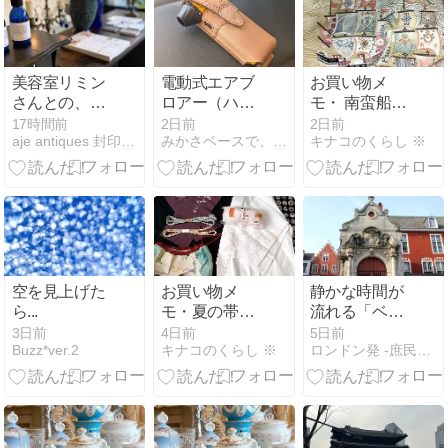
美容室リミン
電動式エアブ
お買い物メ
さんとの、コ
ロアー（ハン
モ・ 南蛮船の
ラボです
ディ暴風機）
着物、アンテ
17時間前
2日前
2日前
aje antiques 封印ポエム
みかさベースで、やってみた！
キナコのくらし ※
が便利だった
ィーク刺繍帯
ので、専用ケ
など
ースを作って
みた
空を見上げた
お買い物メ
静かな時間が
ら...
モ・夏の帯締
流れる「ベギ
め、和装小物
ンホフ」
3日前
4日前
5日前
Buzz*ver.2
キナコのくらし ※
ロンドン発 -庶民的生活-
など