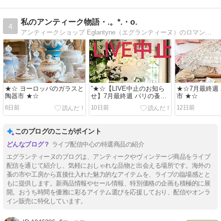
私のアンティーク物語・.。*.・o.
4
アンティークショップ Eglantyne（エグランティーヌ）のロマンティック＆フレンチエレガンスを取り入れたアンティークのある暮らしをご提案
★☆ ヨーロッパのガラスと
”★☆【LIVE中止のお知ら
★☆7月最終週
陶器市 ★☆
せ】7月最終週 パリの蚤の
市 ★☆
市 ★☆”
6日前
10日前
12日前
このブログのここがポイント
ライブ配信中心の特選商品の紹介
エグランティーヌのブログは、アンティークやヴィンテージ商品をライブ
配信を通じて紹介し、気軽におしゃれな品物と出会える場所です。海外の
蚤の市や工房から直接仕入れた魅力的なアイテムを、ライブの臨場感とと
もに提供します。新商品情報やセール情報、特別価格の企画も積極的に展
開。おうち時間を優雅に彩るアイテム選びを応援しており、配信やオンラ
イン販売に特化しています。