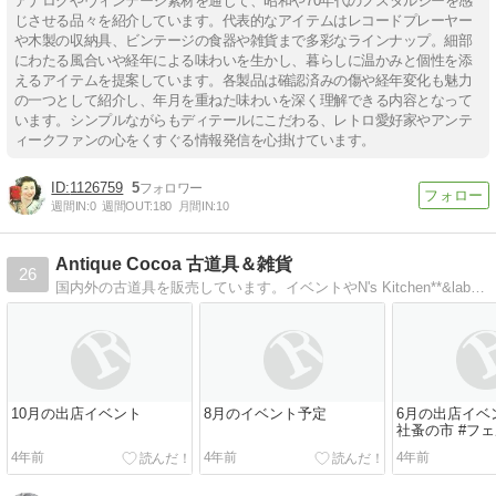
アナログやヴィンテージ素材を通じて、昭和や70年代のノスタルジーを感
じさせる品々を紹介しています。代表的なアイテムはレコードプレーヤー
や木製の収納具、ビンテージの食器や雑貨まで多彩なラインナップ。細部
にわたる風合いや経年による味わいを生かし、暮らしに温かみと個性を添
えるアイテムを提案しています。各製品は確認済みの傷や経年変化も魅力
の一つとして紹介し、年月を重ねた味わいを深く理解できる内容となって
います。シンプルながらもディテールにこだわる、レトロ愛好家やアンテ
ィークファンの心をくすぐる情報発信を心掛けています。
1126759
5
週間IN:
0
週間OUT:
180
月間IN:
10
Antique Cocoa 古道具＆雑貨
26
国内外の古道具を販売しています。イベントやN's Kitchen**&laboにて古道具や雑貨を販売しています。
10月の出店イベント
8月のイベント予定
6月の出店イベ
社蚤の市 #フ
ス #蚤の市 #古
4年前
4年前
4年前
平安蚤の市