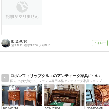
1179710
週間IN:
10
週間OUT:
30
月間IN:
10
ロホンフィリップクルエのアンティーク家具についてのブログ
9
国内では数少ない、フランス専門本格アンティーク家具ショップ。インレイやブロンズ装飾、曲線美などをたっぷり感じていただけるフレンチならではのスタイルをご覧下さい！
2024/02/16
2024/02/07
2024/02/05