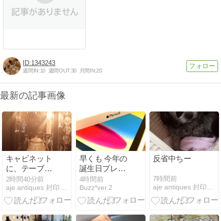
1343243
週間IN:
10
週間OUT:
30
月間IN:
20
最新の記事画像
キャビネット
早くも 今年の
反省中ちー
に、テーブル
誕生日プレゼ
ライト
ント★は これ
7時間前
2時間40分前
4時間前
aje antiques 封印ポエム
aje antiques 封印ポエム
Buzz*ver.2
に...