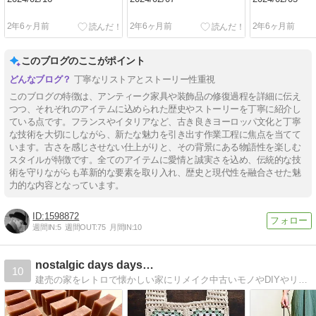
2年6ヶ月前
2年6ヶ月前
2年6ヶ月前
このブログのここがポイント
丁寧なリストアとストーリー性重視
このブログの特徴は、アンティーク家具や装飾品の修復過程を詳細に伝え
つつ、それぞれのアイテムに込められた歴史やストーリーを丁寧に紹介し
ている点です。フランスやイタリアなど、古き良きヨーロッパ文化と丁寧
な技術を大切にしながら、新たな魅力を引き出す作業工程に焦点を当てて
います。古さを感じさせない仕上がりと、その背景にある物語性を楽しむ
スタイルが特徴です。全てのアイテムに愛情と誠実さを込め、伝統的な技
術を守りながらも革新的な要素を取り入れ、歴史と現代性を融合させた魅
力的な内容となっています。
1598872
週間IN:
5
週間OUT:
75
月間IN:
10
nostalgic days days…
10
建売の家をレトロで懐かしい家にリメイク中古いモノやDIYやリメイクで、胸がキュンとなる懐かしいおうちに改造中！