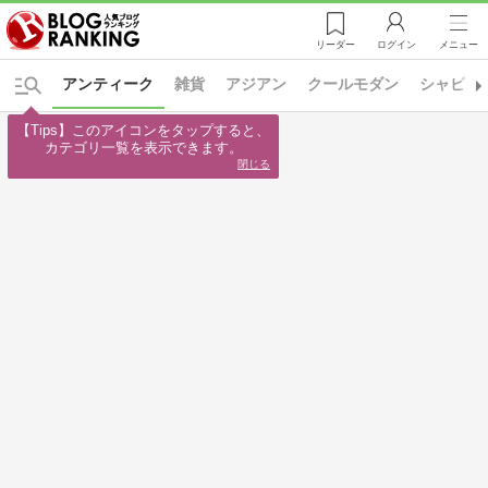
リーダー
ログイン
メニュー
アンティーク
雑貨
アジアン
クールモダン
シャビー
【Tips】このアイコンをタップすると、

カテゴリ一覧を表示できます。
閉じる