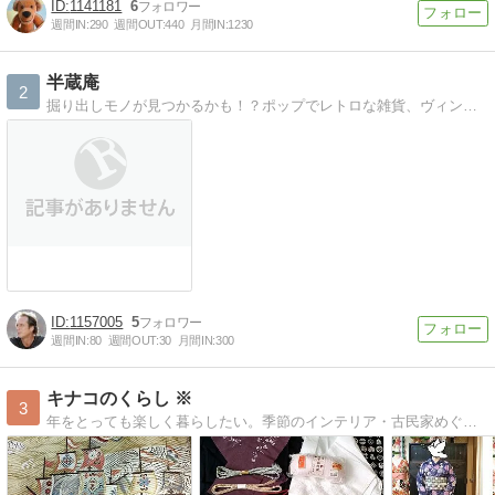
1141181
6
週間IN:
290
週間OUT:
440
月間IN:
1230
半蔵庵
2
掘り出しモノが見つかるかも！？ポップでレトロな雑貨、ヴィンテージなおもちゃ、骨董等・・・。 懐かしくレアな品
1157005
5
週間IN:
80
週間OUT:
30
月間IN:
300
キナコのくらし ※
3
年をとっても楽しく暮らしたい。季節のインテリア・古民家めぐり・食べ歩き・着物のことなど書いてます。