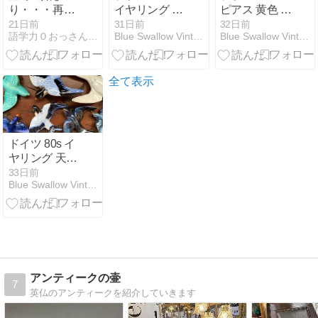
り・・・再出
イヤリング ガ
ピアス 黄色 薔
発韓国編 ４
ラス ピンク ク
薇 ヴィンテー
21日前
31日前
32日前
語学力０おっさんが営む西洋骨董店の日常ブログ
Blue Swallow Vintage
Blue Swallow Vintage
ラスター ビン
ジ
テージ
全て表示
ドイツ 80s イ
ヤリング 天使
の羽 大ぶり ビ
33日前
Blue Swallow Vintage
ンテージ
アンティークの壷
7
英仏のアンティークを紹介していきます