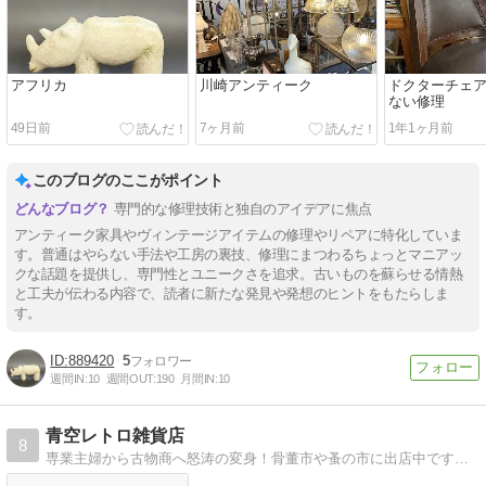
アフリカ
川崎アンティーク
ドクターチェ
ない修理
49日前
7ヶ月前
1年1ヶ月前
このブログのここがポイント
専門的な修理技術と独自のアイデアに焦点
アンティーク家具やヴィンテージアイテムの修理やリペアに特化していま
す。普通はやらない手法や工房の裏技、修理にまつわるちょっとマニアッ
クな話題を提供し、専門性とユニークさを追求。古いものを蘇らせる情熱
と工夫が伝わる内容で、読者に新たな発見や発想のヒントをもたらしま
す。
889420
5
週間IN:
10
週間OUT:
190
月間IN:
10
青空レトロ雑貨店
8
専業主婦から古物商へ怒涛の変身！骨董市や蚤の市に出店中です。古道具、レトロな生活雑貨を見に来てね。