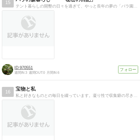
15
テント暮らしの開墾の日々を過ぎて、やっと長年の夢の「バラ園オープン」に！でも、まだまだ小さな事件の連続の日々デス。
970551
週間IN:
3
週間OUT:
0
月間IN:
6
宝物と私
16
私と好きなものとの毎日を綴っています。凝り性で収集癖の尽きない私。気のままに撮った写真。過ごした時間を載せてます。