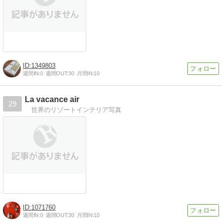
1349803
週間IN:
0
週間OUT:
30
月間IN:
10
La vacance air
29
世界のリゾートインテリア写真
1071760
週間IN:
0
週間OUT:
30
月間IN:
10