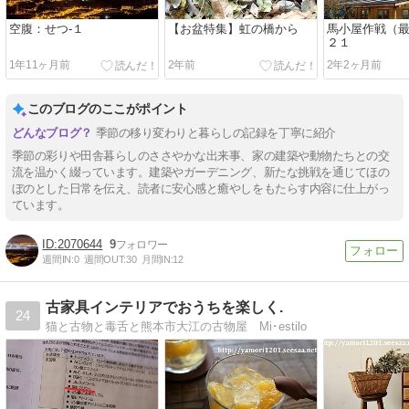
空腹：せつ-１
【お盆特集】虹の橋から
馬小屋作戦（最
２１
1年11ヶ月前
2年前
2年2ヶ月前
このブログのここがポイント
季節の移り変わりと暮らしの記録を丁寧に紹介
季節の彩りや田舎暮らしのささやかな出来事、家の建築や動物たちとの交
流を温かく綴っています。建築やガーデニング、新たな挑戦を通じてほの
ぼのとした日常を伝え、読者に安心感と癒やしをもたらす内容に仕上がっ
ています。
2070644
9
週間IN:
0
週間OUT:
30
月間IN:
12
古家具インテリアでおうちを楽しく.
24
猫と古物と毒舌と熊本市大江の古物屋 Mi･estilo