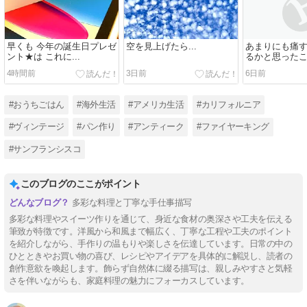
早くも 今年の誕生日プレゼ
空を見上げたら...
あまりにも痛す
ント★は これに...
るかと思った
4時間前
3日前
6日前
#おうちごはん
#海外生活
#アメリカ生活
#カリフォルニア
#ヴィンテージ
#パン作り
#アンティーク
#ファイヤーキング
#サンフランシスコ
このブログのここがポイント
多彩な料理と丁寧な手仕事描写
多彩な料理やスイーツ作りを通じて、身近な食材の奥深さや工夫を伝える
筆致が特徴です。洋風から和風まで幅広く、丁寧な工程や工夫のポイント
を紹介しながら、手作りの温もりや楽しさを伝達しています。日常の中の
ひとときやお買い物の喜び、レシピやアイデアを具体的に解説し、読者の
創作意欲を喚起します。飾らず自然体に綴る描写は、親しみやすさと気軽
さを伴いながらも、家庭料理の魅力にフォーカスしています。