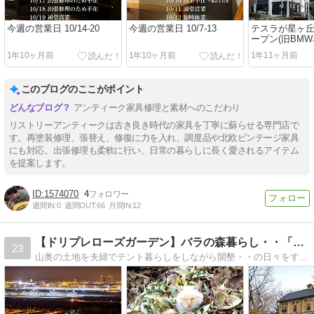
今週の営業日 10/14-20
今週の営業日 10/7-13
テスラが星ヶ
ープン(旧BMW
1年10ヶ月前
1年10ヶ月前
1年11ヶ月前
このブログのここがポイント
アンティーク家具修理と素材へのこだわり
リストリーアンティークは古き良き時代の家具を丁寧に蘇らせる専門店で
す。再塗装修理、張替え、修復に力を入れ、調度品や北欧ビンテージ家具
にも対応。出張修理も柔軟に行い、日常の暮らしに長く愛されるアイテム
を提案します。
1574070
4
週間IN:
0
週間OUT:
66
月間IN:
12
【ドリプレローズガーデン】バラの森暮らし・・「秘密の日記」
23
山奥の土地を夫婦でテント暮らしをしながら開墾・・の日々をすぎて、やっと長年の夢の「バラ園オープン」に♪でも、まだまだ小さな事件の連続の日々！なのデス。泥んこでアンティークでバラ的な、店長せつの秘密の日記です・・。