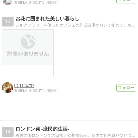
週間IN:
4
週間OUT:
8
月間IN:
4
お花に囲まれた美しい暮らし
13
シルクフラワーを使ったオブジェの作成自宅サロンですので、お好きな日時をお選び頂けます。
1124737
週間IN:
4
週間OUT:
4
月間IN:
4
ロンドン発 -庶民的生活-
14
移民の街ロンドンでの日常と欧州旅行記。各国文化を織り交ぜつつの英国情報、ヴィンテージ、アンティークのお披露目も。