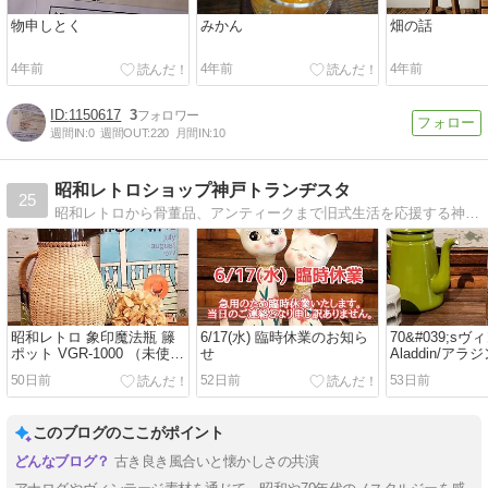
物申しとく
みかん
畑の話
4年前
4年前
4年前
1150617
3
週間IN:
0
週間OUT:
220
月間IN:
10
昭和レトロショップ神戸トランヂスタ
25
昭和レトロから骨董品、アンティークまで旧式生活を応援する神戸のレトロショップです。
昭和レトロ 象印魔法瓶 籐
6/17(水) 臨時休業のお知ら
70&#039;s
ポット VGR-1000 （未使
せ
Aladdin/ア
用）
ムボトル(未使用
50日前
52日前
53日前
このブログのここがポイント
古き良き風合いと懐かしさの共演