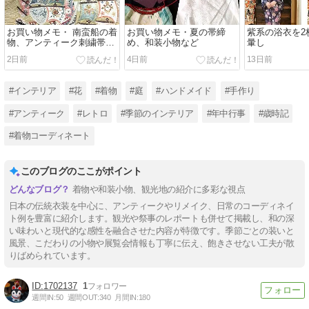
お買い物メモ・ 南蛮船の着
お買い物メモ・夏の帯締
紫系の浴衣を2
物、アンティーク刺繍帯な
め、和装小物など
暈し
ど
2日前
4日前
13日前
#インテリア
#花
#着物
#庭
#ハンドメイド
#手作り
#アンティーク
#レトロ
#季節のインテリア
#年中行事
#歳時記
#着物コーディネート
このブログのここがポイント
着物や和装小物、観光地の紹介に多彩な視点
日本の伝統衣装を中心に、アンティークやリメイク、日常のコーディネイ
ト例を豊富に紹介します。観光や祭事のレポートも併せて掲載し、和の深
い味わいと現代的な感性を融合させた内容が特徴です。季節ごとの装いと
風景、こだわりの小物や展覧会情報も丁寧に伝え、飽きさせない工夫が散
りばめられています。
1702137
1
週間IN:
50
週間OUT:
340
月間IN:
180