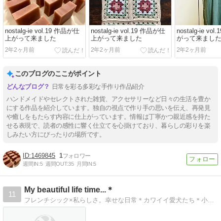
nostalg-ie vol.19 作品が仕
nostalg-ie vol.19 作品が仕
nostalg-ie v
上がって来ました
上がって来ました
がって来まし
2年2ヶ月前
2年2ヶ月前
2年2ヶ月前
このブログのここがポイント
日常を彩る多彩な手作り作品紹介
ハンドメイドやセレクトされた雑貨、アクセサリーなど日々の生活を豊か
にする作品を紹介しています。独自の視点で作り手の思いを伝え、再発見
や癒しをもたらす内容に仕上がっています。情報は丁寧かつ親近感を持た
せる表現で、読者の感性に響く仕立てを心掛けており、暮らしの彩りを楽
【Tips】気になるブログをフォロー。

登録不要。更新を逃さずキャッチ！
しみたい方にぴったりの場所です。
閉じる
1469845
1
週間IN:
5
週間OUT:
35
月間IN:
5
My beautiful life time...＊
11
フレンチシック×私らしさ。幸せな日常＊カワイイ愛犬たち＊小さなDIY＊ハンドメイド＊ファッション＊