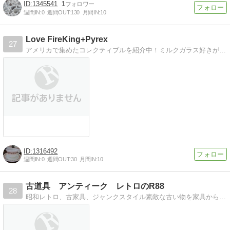
1345541
1
週間IN:
0
週間OUT:
130
月間IN:
10
Love FireKing+Pyrex
27
アメリカで集めたコレクティブルを紹介中！ミルクガラス好きが高じてWEBショップ始めました。
1316492
週間IN:
0
週間OUT:
30
月間IN:
10
古道具 アンティーク レトロのR88
28
昭和レトロ、古家具、ジャンクスタイル素敵な古い物を家具から雑貨までいろいろ販売中