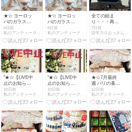
★☆ ヨーロッ
★☆ ヨーロッ
全ての始ま
パのガラスと
パのガラスと
り・・・再出
陶器市 ★☆
陶器市 ★☆
発韓国編 ６
6日前
6日前
7日前
私のアンティーク物語
私のアンティーク物語・.。*.・o.
語学力０おっさんが営む西洋骨董店の日常ブログ
”★☆【LIVE中
”★☆【LIVE中
★☆7月最終
止のお知ら
止のお知ら
週 パリの蚤の
せ】7月最終
せ】7月最終
市 ★☆
10日前
10日前
12日前
私のアンティーク物語・.。*.・o.
私のアンティーク物語
私のアンティーク物語・.。*.・o.
週 パリの蚤の
週 パリの蚤の
市 ★☆”
市 ★☆”