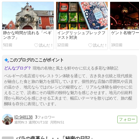
静かな時間が流れる「ベギ
イングリッシュブレックフ
ゲント名物ワ
ンホフ」
ァスト対決
5日前
12日前
19日前
このブログのここがポイント
現地の名物と風土を鮮やかに伝える多彩な体験記
ベルギーの名店巡りやレストラン体験を通じて、古き良き伝統と現代感覚
が融合した食と旅の魅力を描写しています。個性的な店舗の雰囲気や店員
の温かさ、地元ならではのレシピの秘密など、リアルな体験を細やかに伝
えることで、読者にその場所の独特な魅力を感じさせます。地元の伝統料
理から和の心を感じさせる工夫まで、幅広いテーマを散りばめて、旅の醍
醐味を存分に表現しています。
948138
3
週間IN:
3
週間OUT:
102
月間IN:
51
バラの森暮らし・・「秘密の日記」