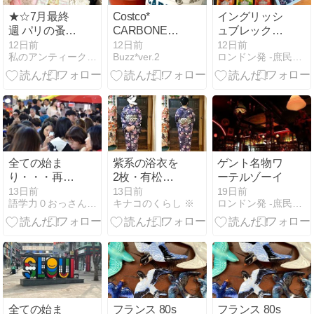
★☆7月最終
Costco*
イングリッシ
週 パリの蚤の
CARBONE
ュブレックフ
市 ★☆
"Spicy Vodka"
ァスト対決
12日前
12日前
12日前
私のアンティーク物語
Buzz*ver.2
ロンドン発 -庶民的生活-
Pasta sauce
全ての始ま
紫系の浴衣を
ゲント名物ワ
り・・・再出
2枚・有松と
ーテルゾーイ
発韓国編 ５
暈し
13日前
13日前
19日前
語学力０おっさんが営む西洋骨董店の日常ブログ
キナコのくらし ※
ロンドン発 -庶民的生活-
全ての始ま
フランス 80s
フランス 80s