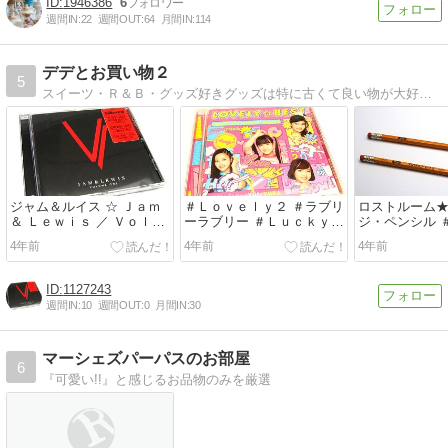
1946386
6
週間IN:
22
週間OUT:
64
月間IN:
114
デデとお買い物２
5
スイーツ・Ｒ＆Ｂ・グッズ好きグッズは特に古くて良い物が大好きなMarblousのブログです！
ジャム＆ルイス ☆ Ｊａｍ
＃Ｌｏｖｅｌｙ２ ＃ラブリ
ロストルーム
＆ Ｌｅｗｉｓ ／ Ｖｏｌｕ
ーラブリー ＃Ｌｕｃｋｙ２
ジ・ペンシル 
ｍｅ Ｏｎｅ
＃ラッキーラッキー ＃ガル
4年前
4年前
4年前
学。
1127243
週間IN:
10
週間OUT:
0
月間IN:
30
マーシェズパーパスのお部屋
6
『可愛い!!』と感じるお品物のみを厳選