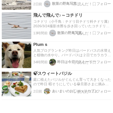
の周りに金色のリングがあるコチドリだチョコチ
散策の野鳥写真
2日前
ョコ歩き回っては時折地面をつつくこちらに近づ
いてきたコチドリがふと立ち止まったおでこの白
飛んで飛んで♪～コチドリ
い帯がアクセントになって可愛い顔してるね撮影
場所：…
コチドリ（小千鳥：チドリ目チドリ科チドリ属）
2026/3/24撮影水際を歩き回っていたコチドリが
突然飛び上がり水上をかすめるように飛んで行く
散策の野鳥写真
13時間前
こちらでも水際を歩いていたコチドリやはり水上
に向かって飛び立った谷中湖の中央に向かって飛
Plum s
び出した子は方向を変えて岸に沿って飛んで行っ
た撮影…
人気ブログランキング昨日はバードバスの水替え
と植物の水やり。バードバスは２日でカラカラに
なりますな。植物はそんなに土が乾いてないよう
昨日は今日のストーリー
34時間前
でそんなに水やる必要は今の所なさそう。明日か
らずっと夕立予報が出ているのでうまく雨が降れ
🍃スウィートバジル
ば、水やりに行かんでええかもと、ズボラなこと
を考えてたら旱っ…
庭に植えたバジルがぐんぐん育って大きくなった
ので昨日 暇そうにしている😁旦那さまに摘み採
り依頼。 水分が乾燥するまで一晩放置して今朝
あいまいのおしゃべりカフェ
2日前
電子レンジにかけること数分。まだ多少水分が残
っていたのか少し茶...