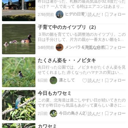
昨日は暑かった、札幌の最高気温が32.8度だった
っけ？ 一人で走って る時はエアコンはあまり使
わない派なんですがさすがに無理、道東は札 幌
ヒデの日常
27時間前
以上に暑くてエアコンの使用頻度が爆上がりでし
た。 エアコンを強めにかけて激走していたら燃
子育て中のカイツブリ（2）
費は悪化、リッターあたり 25キロの数値が出
た、前日宇…
３羽の雛を育てている調整池のカイツブリ。この
日は手分けして、片方の親が一番大きい雛を1
羽、もう片方が2羽の雛を連れていました。小魚
メンバラ＆身近な自然
34時間前
を捕まえても、すぐには給餌せずに、後を追いか
けさせていました。その1羽に比べると、まだ体
たくさん姿を・・ノビタキ
が小さい2羽の雛は、もう片方の親にまとわりつ
いていました。こ…
先日行った公園では、ノビタキがたくさん姿を見
せてくれました 赤くなったハマナスの実はいっ
ぱいあるに、まだ赤くなっていない所にとまらな
凛として
6日前
くても・・(＝◇＝;) メスもあちこち場所を変え
て、とまってくれました 地元では少なくなった
今日もカワセミ
ノビタキですが、ここでたくさん見ることが出来
て良かったで…
この夏、北海道は過ごしやすい日が続いてきたの
ですが昨日から気温もあがって夏らしい暑さにな
ってきました。恵庭島松のアメダスでは最高気温
今日の鳥さん2
2日前
は29.7℃と真夏日一歩手前ですが 鳥見に出かけ
たN町（アメダスポイントは江別市）は真夏日に
カワセミ
なったようで途中車載の外気温計は北広を過ぎた