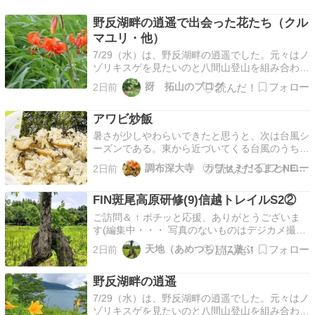
野反湖畔の逍遥で出会った花たち（クル
マユリ・他）
7/29（水）は、野反湖畔の逍遥でした。元々はノ
ゾリキスゲを見たいのと八間山登山を組み合わせ
ても計画だった。天気予報も悪くは無かったので
谺 拓山のブログ
2日前
登り始めたのだったが、直ぐに小雨が降りだし、
黒雲も近づいてきたので山は諦めた。しかし、間
アワビ炒飯
もなく雨は止んだので湖畔の散策に切り替えた
が、沢山の花…
暑さが少しやわらいできたと思うと、次は台風シ
ーズンである。東から近づいてくる台風のうちひ
とつは関東をかすめそうな気配もある。雨もこわ
調布深大寺 カワセミだるまとNEM！！！
2日前
いが、強風がこわい。大事には
FIN斑尾高原研修(9)信越トレイルS2②
ご訪問＆ ↑ ポチッと応援、ありがとうございま
す(編集中・・・ 写真のないものはデジカメ撮影
分。整理できたら掲載予定）2026.06.22 斑尾高
天地（あめつち）に遊ぶ
2日前
原斑尾研修3日目は、再び赤池駐車場からいった
ん沼の原湿原方面へ行き、希望湖に向かいます。
野反湖畔の逍遥
昨日も通った場所なので、ご存じの方は「あれ、
…
7/29（水）は、野反湖畔の逍遥でした。元々はノ
ゾリキスゲを見たいのと八間山登山を組み合わせ