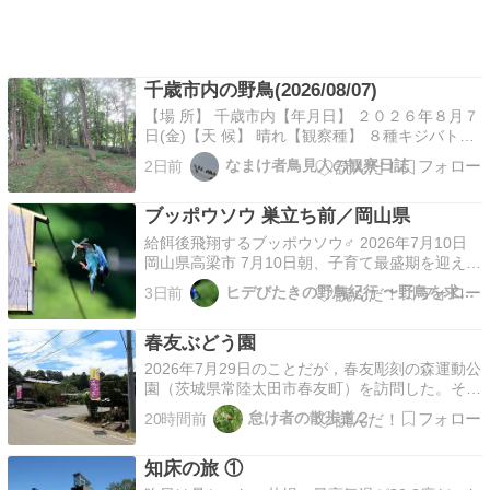
千歳市内の野鳥(2026/08/07)
【場 所】 千歳市内【年月日】 ２０２６年８月７
日(金)【天 候】 晴れ【観察種】 ８種キジバト、
ハシボソガラス、ハシブトガラス、ハシブトガ
なまけ者鳥見人の観察日誌
2日前
ラ、シジュウカラ、ヒヨドリ、スズメ、カワラヒ
ワ【備 考】朝の勇舞公園がメインです。ずっと
ブッポウソウ 巣立ち前／岡山県
キジバトの声が聞こえていました。水面にも何か
いるのか…
給餌後飛翔するブッポウソウ♂ 2026年7月10日
岡山県高梁市 7月10日朝、子育て最盛期を迎えた
近所のブッポウソウ。距離を取って、身を隠し、
ヒデびたきの野鳥紀行 〜野鳥を求めて近隣から遠方…
3日前
静かに待っていると、何度も餌運び。この時間帯
は♂の当番なのか、撮った写真を見ると、風切羽
春友ぶどう園
の青色が鮮やかで広いので、♂ばかり。カメラを
固…
2026年7月29日のことだが，春友彫刻の森運動公
園（茨城県常陸太田市春友町）を訪問した。その
際，春友ぶどう園（茨城県常陸太田市春友町）も
怠け者の散歩道２
20時間前
訪問した。脳御林水産大臣賞を受賞したことのあ
るぶどう園なのだそうだ。駐車スペースは普通車
知床の旅 ①
3～4台程度。何種類かの品種のブドウが並べら
れており…