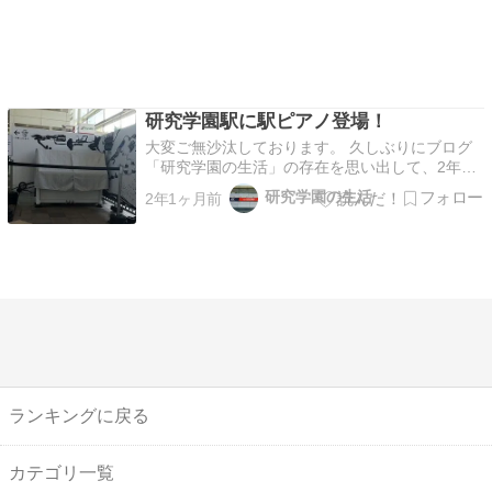
研究学園駅に駅ピアノ登場！
大変ご無沙汰しております。 久しぶりにブログ
「研究学園の生活」の存在を思い出して、2年ぶ
りにログインして新たな記事を書いてみます。
研究学園の生活
2年1ヶ月前
さて先日、研究学園駅の改札に向かっていくと、
セブン銀行ATMの手前に見慣れない大きなもの
が置かれていました。 これはピアノ？なぜここ
に？ 答えは、つ…
ランキングに戻る
カテゴリ一覧