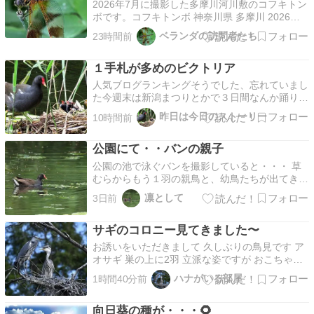
2026年7月に撮影した多摩川河川敷のコフキトン
ボです。コフキトンボ 神奈川県 多摩川 2026年7
月撮影 Deielia phaon Koyapoo took this picture
ベランダの訪問者たち
23時間前
in 2026 in Kanagawa.コフキトンボ 神奈川県 多
摩川 2026年7月撮影 …
１手札が多めのビクトリア
人気ブログランキングそうでした、忘れていまし
た今週末は新潟まつりとかで３日間なんか踊り行
列？とかパレード的なやつとか色々あるようで、
昨日は今日のストーリー
10時間前
毎年のことながら自宅界隈は通行止めが多いの
で、身動き取れません。で、こちらも忘れてまし
公園にて・・バンの親子
たお盆ですねぇ。お盆休みというのが無い生活が
長すぎて草。という…
公園の池で泳ぐバンを撮影していると・・・ 草
むらからもう１羽の親鳥と、幼鳥たちが出てきま
した 幼鳥たちはスイレンの葉っぱの上を走っ
凛として
3日前
て・・・ 途中で止まって・・何か餌になるもの
を見つけた？ 幼鳥は全部で３羽・・・以前と比
サギのコロニー見てきました〜
べると少ないですが、みんな無事に育ってね！
ご訪問いただきまし…
お誘いをいただきまして 久しぶりの鳥見です ア
オサギ 巣の上に2羽 立派な姿ですが おこちゃま
と思います こちらには ダイサギ この子は コサ
ハナがいる部屋
1時間40分前
ギです サギたちがいっぱいの集合住宅 某公園の
池の真ん中に サギのコロニーおそらく チュウサ
向日葵の種が・・・🌻
ギもいたと思います こちらは別の場所ですが …