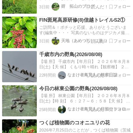
ても計画だった。天気予報も悪くは無かったので
谺 拓山のブログ
3日前
登り始めたのだったが、直ぐに小雨が降りだし、
黒雲も近づいてきたので山は諦めた。車の近くに
FIN斑尾高原研修(8)信越トレイルS2①
戻ったら近くで花を見ているグループがいて、何
か珍しい花…
ご訪問＆ ↑ ポチッと応援、ありがとうございま
す(編集中・・・ 写真のないものはデジカメ撮影
分。整理できたら掲載予定）2026.06.22 斑尾高
天地（あめつち）に遊ぶ
3日前
原斑尾研修3日目は、再び赤池駐車場からいった
ん沼の原湿原方面へ行き、希望湖に向かいます。
千歳市内の野鳥(2026/08/08)
昨日通った場所ですが、目に映るものは意外と
違…
【場 所】 千歳市内【年月日】 ２０２６年８月８
日(土)【天 候】 くもり時々晴れ【観察種】 ２０
種マガモ、カイツブリ、キジバト、アオサギ、ト
なまけ者鳥見人の観察日誌
22時間前
ビ、モズ、ハシボソガラス、ハシブトガラス、ハ
シブトガラス、シジュウカラ、ヒヨドリ、ウグイ
今日の林東公園の野鳥(2026/08/08)
ス、センダイムシクイ、エゾセンニュウ、コムク
ドリ、…
【場 所】 林東公園【年月日】 ２０２６年８月８
日(土)【時 刻】 ６：２７～６：５８【天 候】 晴
れ【観察種】 ６種マガモ、キジバト、ハシブト
なまけ者鳥見人の目指せトコロジスト
25時間前
ガラ、シジュウカラ、ヒヨドリ、センダイムシク
イ【備 考】林東公園です。こちらも静かな公園
つくば植物園のコオニユリの花
です。ずっとヒヨドリの声が聞こえていました
が、群…
2026年7月25日のことだが，つくば植物園（茨城