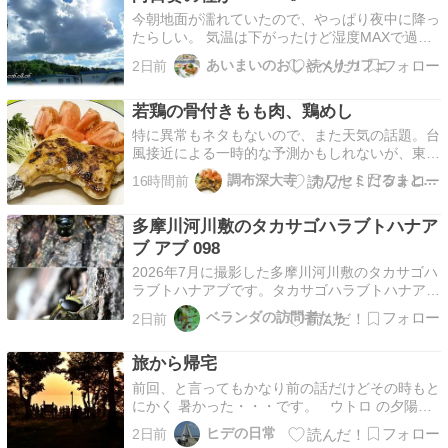
今朝地面が濡れていたので、やっぱり夜中に降っ
たらしい。 気温は下がったけど湿度MAXで過ご
しにくい。 決算が確定するまではすることが多
あいまいのおしゃべりカフェ
2日前
く一日の殆どをパソコン作業。 あまり長時間座
っていると腰痛や浮腫...
若鶏の骨付きもも肉、鶏めし
特に異常もネタもないので、また天気の話題。台
風接近による一時的な予測かもしれないが、東京
のこのあたりは明日から2週間近く雨マークの予
調布深大寺 カワセミだるまとNEM！！！
16時間前
報である。まさかこれが現実化
多摩川河川敷のタカサゴハラブトハナア
ブ アブ 098
2026年7月に撮影した多摩川河川敷のタカサゴハ
ラブトハナアブです。タカサゴハラブトハナアブ
神奈川県 多摩川 2026年7月撮影 Mallota
ベランダの訪問者たち
2日前
takasagoensis Koyapoo took these pictures in
2026 in Kanagawa.
旅から帰宅
前回、と言ってもかなり前の話だけどその時もと
にかく 暑かった・・・です。 ウトロ の夕陽台
です。 詳細は明日以降ということで。
ヒデの日常
2日前