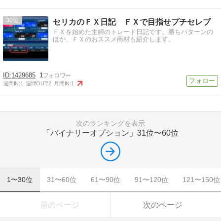
30
セリカのＦＸ日記 ＦＸで目指せプチセレブ
ＦＸを始めた主婦のトレード日記です。勝ちパターンの
ほか、ＦＸのおススメ商材も紹介します。
1429685
1
週間IN:
1
週間OUT:
2
月間IN:
1
次のランキングを表示
「バイナリーオプション」
31位〜60位
1〜30位
31〜60位
61〜90位
91〜120位
121〜150位
前のページ
次のページ