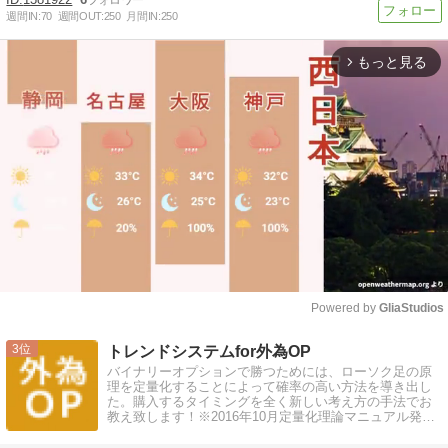
週間IN:
70
週間OUT:
250
月間IN:
250
もっと見る
arrow_forward_ios
Powered by 
GliaStudios
Mute
3
トレンドシステムfor外為OP
バイナリーオプションで勝つためには、ローソク足の原
理を定量化することによって確率の高い方法を導き出し
た。購入するタイミングを全く新しい考え方の手法でお
教え致します！※2016年10月定量化理論マニュアル発売
決定！