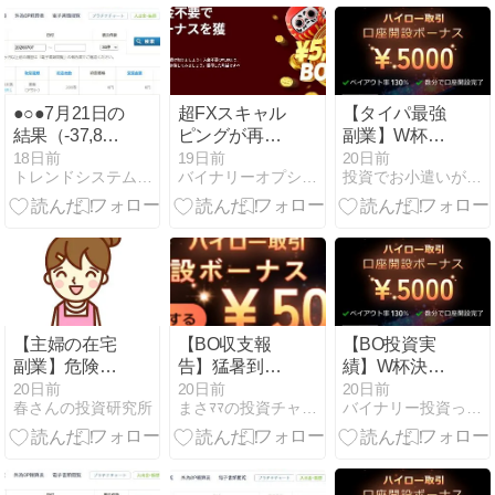
ョン」のブレ
査
イク戦略
●○●7月21日の
超FXスキャル
【タイパ最強
結果（-37,800
ピングが再
副業】W杯ロ
円）●○●
来？
スも吹き飛ぶ
18日前
19日前
20日前
トレンドシステムfor外為OP
バイナリーオプションツールでトレードを公開
投資でお小遣いが増えるブログ
＋17,000円！
ザオプション
「15秒
×105%」のス
マホ投資術
【主婦の在宅
【BO収支報
【BO投資実
副業】危険な
告】猛暑到
績】W杯決勝
暑さは涼しい
来！分かりや
で寝不足確
20日前
20日前
20日前
春さんの投資研究所
まさﾏﾏの投資チャンレンジ
バイナリー投資って勝てるのか？
部屋でサクッ
すいドル高相
定！？スマホ
と＋13,000円
場と「ザオプ
で＋15,000円
稼ぐ15秒スマ
ション」の15
稼ぐサラリー
ホ投資術
秒取引で手堅
マンの「ザオ