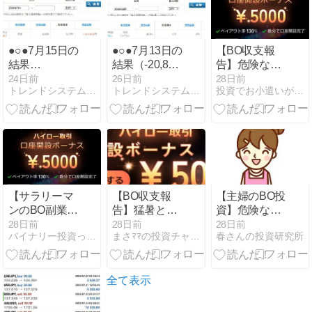
く＋14,000
プション」攻
円！
略法
●○●7月15日の
●○●7月13日の
【BO収支報
結果
結果（-20,800
告】危険な暑
（+67,200
円）●○●
さと寝不足の
24日前
26日前
28日前
トレンドシステムfor外為OP
トレンドシステムfor外為OP
投資でお小遣いが増えるブログ
円）●○●
夏！ザオプシ
ョン「ペイア
ウト105%の
15秒取引」で
賢く稼ぐ時短
トレード術
【サラリーマ
【BO収支報
【主婦のBO投
ンのBO副業】
告】猛暑と熱
資】危険な暑
寝不足でも＋
中症対策！薄
さの7月動か
28日前
28日前
28日前
バイナリー投資って勝てるのか？
まさﾏﾏの投資チャンレンジ
春さんの投資研究所
11,000円！動
商い相場を乗
ない相場でも
かない相場は
り切る「ザオ
＋9,000円！ス
「即寝る」が
プション」15
マホで15秒の
正解？ザオプ
秒取引の威力
スキマ時間
全て表示
ション15秒取
引の魅力