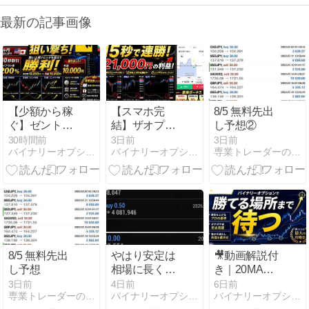
最新の記事画像
【少額から稼
【スマホ完
8/5 無料先出
ぐ】ゼントレ
結】ザオプシ
し予想②
ーダーの30秒
ョン15秒取引
30時間前
3日前
3日前
バイナリーオプションの手法開拓
バイナリーオプションの手法開拓
専業トレーダーの裏情報
取引で勝率ア
で1分未満に
ップ！マルチ
21,000円!? 高
タイムフレー
勝率トレード
ム分析のコツ
手法と人気沸
大公開
騰の理由を徹
底解説！
8/5 無料先出
やはり安定は
🎥動画解説付
し予想
相場に長く居
き｜20MA反
座らない事 秒
発を狙い撃
3日前
4日前
6日前
専業トレーダーの裏情報
バイナリーオプションツールでトレードを公開
バイナリーオプションの手法開拓
殺で・・
ち！初心者で