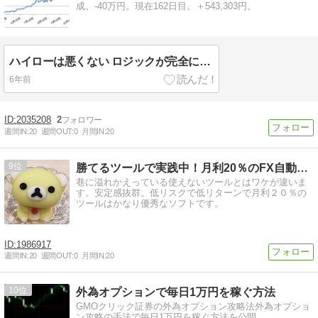
成。-40万円。現在162日目。＋543,303円。
ハイローは悪くない ロジックが完全に迷子状態だから 11月も12月も負け越し -10万円
6年前
2035208
2
週間IN:
20
週間OUT:
0
月間IN:
20
9
勝てるツールで実践中！月利20％のFX自動売買〜画像あり〜
巷に溢れかえっている使えないツールとはワケが違いま
す。安定感抜群。低リスクで低リターンで月利２０％の
ツールはかなり優秀なソフトです。
1986917
週間IN:
20
週間OUT:
0
月間IN:
20
10
外為オプションで毎日1万円を稼ぐ方法
GMOクリック証券の外為オプション攻略法外為オプショ
ン攻略の手法で毎日1万円を稼ぐ方法を公開