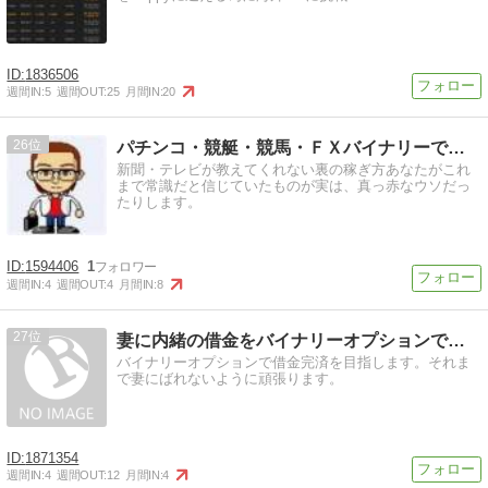
1836506
週間IN:
5
週間OUT:
25
月間IN:
20
26
パチンコ・競艇・競馬・ＦＸバイナリーで稼ぐ知恵
新聞・テレビが教えてくれない裏の稼ぎ方あなたがこれ
まで常識だと信じていたものが実は、真っ赤なウソだっ
たりします。
1594406
1
週間IN:
4
週間OUT:
4
月間IN:
8
27
妻に内緒の借金をバイナリーオプションで返済するブログ
バイナリーオプションで借金完済を目指します。それま
で妻にばれないように頑張ります。
1871354
週間IN:
4
週間OUT:
12
月間IN:
4