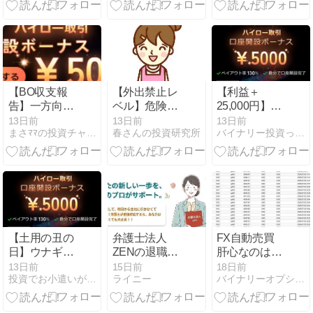
も勝てるバイ
ナリー「鉄板
の待ち伏せ手
法」
【BO収支報
【外出禁止レ
【利益＋
告】一方向の
ベル】危険な
25,000円】体
ドル高相場で
暑さの夏休み
温超えの猛
13日前
13日前
13日前
まさﾏﾏの投資チャンレンジ
春さんの投資研究所
バイナリー投資って勝てるのか？
＋24,000円！
☀️涼しい部屋
暑！FX勢が怯
夏休みは涼し
でサクッと＋
む「上値ブレ
い自宅で「ザ
21,000円稼ぐ
イク」もBOな
オプション」
主婦の15秒
らイケイケの
15秒投資！
ドル円攻略法
🔥
【土用の丑の
弁護士法人
FX自動売買
日】ウナギの
ZENの退職代
肝心なのは利
力で＋2万5千
行をレビュー
益では無い
13日前
15日前
18日前
投資でお小遣いが増えるブログ
ライニー
バイナリーオプションツールでトレードを公開
円！？通勤ス
｜口コミ・評
7/20～
マホ学習で勝
判・料金・デ
つ「ザオプシ
メリットを調