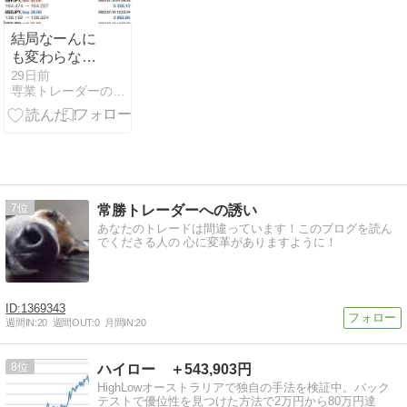
結局なーんに
も変わらなか
った
29日前
専業トレーダーの裏情報
7
常勝トレーダーへの誘い
あなたのトレードは間違っています！このブログを読ん
でくださる人の 心に変革がありますように！
1369343
週間IN:
20
週間OUT:
0
月間IN:
20
8
ハイロー ＋543,903円
HighLowオーストラリアで独自の手法を検証中。バック
テストで優位性を見つけた方法で2万円から80万円達