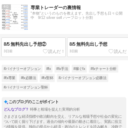
4
専業トレーダーの裏情報
"本物"というのものを教えます。先出し予想も日々公開
中 9/12 silver sell ハーフロット分割
8/5 無料先出し予想②
8/5 無料先出し予想
3日前
3日前
#バイナリーオプション
#fx
#fx手法
#稼ぐfx
#fxチャート分析
#fx専業
#fx必勝法
#fx聖杯
#バイナリーオプション必勝法
#バイナリーオプション聖杯
このブログのここがポイント
時事と相場を捉えた実用的分析
さまざまな経済指標や政治動向を交え、リアルな相場予想や社会の変化に
ついて鋭く掘り下げます。過去の傾向や最新の動きに着目し、実践に役立
つ情報を提供。独自の視点から経済・政治のトレンドを読み解き、冷静で