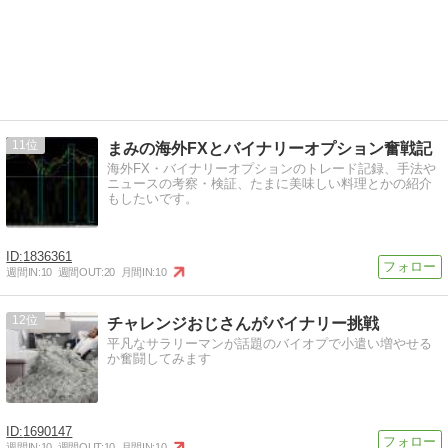
11
まみの海外FXとバイナリーオプション奮戦記
海外FX・バイナリーオプションのトレード記録、手法や
ニュースの考察・検証、たまに美味しい料理とかの紹介
もしたいです。
1836361
週間IN:
10
週間OUT:
20
月間IN:
10
12
チャレンジおじさんがバイナリー挑戦
平凡なサラリーマンが話題のバイオプで小遣い増やせる
か奮闘してみます
1690147
週間IN:
10
週間OUT:
10
月間IN:
10