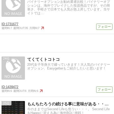
バイナリーオプションお勧め業者比較！バイナリーオプ
ションは、海外でブレイクした投資商品ですが、その簡
単さ、手軽さで日本でも人気が急上昇しています。当サ
イトでは…
1731677
週間IN:
7
週間OUT:
35
月間IN:
7
24
てくてくトコトコ
20代女子等身大で綴っていきます！大人気のバイナリー
オプション、Easygetterもご紹介したいと思います！
1439472
週間IN:
6
週間OUT:
6
月間IN:
6
25
もんちたろうの続ける事に意味がある・・・！
今のままではSecond Lifeも危うい・・・。 Second Life
をHappyに迎える為に海外BOに挑戦！