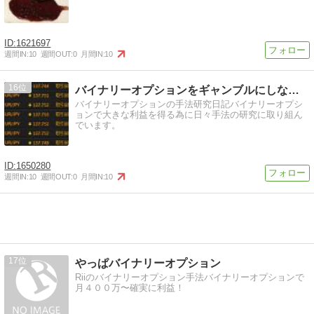
1621697
週間IN:
10
週間OUT:
0
月間IN:
10
16
バイナリーオプションをギャンブルにしない！日記
バイナリーオプションの手法研究日記バイナリーオプシ
ョンで大きな利益を得る為に日々手法の研究に取り組ん
でいます。
1650280
週間IN:
10
週間OUT:
0
月間IN:
10
17
やっぱバイナリーオプション
Riiのバイナリーオプション手法バイナリーオプションで
月４００万〜確実に利益！