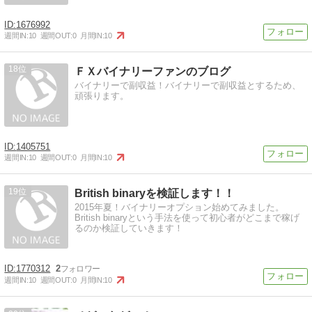
1676992
週間IN:
10
週間OUT:
0
月間IN:
10
18
ＦＸバイナリーファンのブログ
バイナリーで副収益！バイナリーで副収益とするため、
頑張ります。
1405751
週間IN:
10
週間OUT:
0
月間IN:
10
19
British binaryを検証します！！
2015年夏！バイナリーオプション始めてみました。
British binaryという手法を使って初心者がどこまで稼げ
るのか検証していきます！
1770312
2
週間IN:
10
週間OUT:
0
月間IN:
10