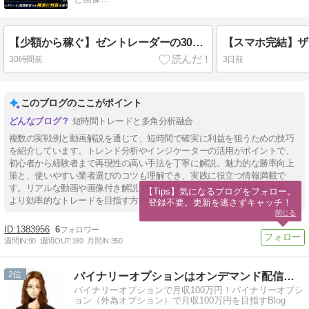
【少額から稼ぐ】ゼントレーダーの30秒取引で勝率アップ！マルチタイムフレーム分析のコツ大公開
30時間前
3日前
このブログのここがポイント
短時間トレードと多角分析融合
複数の実戦例と動画解説を通じて、短時間で確実に利益を狙うための技巧
を紹介しています。トレンド分析やインジケーターの活用がポイントで、
初心者から経験者まで再現性の高い手法を丁寧に解説。魅力的な勝率向上
策と、使いやすい業者選びのコツも理解でき、実践に役立つ情報満載で
す。リアルな動画や画像付き解説で誰でもステップごとに学習できます。
【Tips】気になるブログをフォロー。

より効率的なトレードを目指す方に最適な内容です。
登録不要。更新を逃さずキャッチ！
閉じる
1383956
6
週間IN:
90
週間OUT:
180
月間IN:
350
2
バイナリーオプションはオンデマンド配信で！
バイナリーオプションで月収100万円！バイナリーオプシ
ョン（外為オプション）で月収100万円を目指すBlog