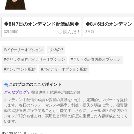
◆8月7日のオンデマンド配信結果◆
◆8月6日のオンデマン
32時間前
2日前
#バイナリーオプション
#外為OP
#クリック証券バイナリーオプション
#クリック証券外為オプション
#オンデマンド配信
#バイナリーオプション配信
このブログのここがポイント
投資進捗と結果を詳細に記録
オンデマンド配信の成績や資産の変動を中心に、定期的なレポートを提供
します。各日のパフォーマンスや勝率、利益・損失を明確に示し、投資活
動の進捗管理に役立てることが可能です。さらに、メール連絡の案内やラ
ンキング紹介も含まれ、実用性と情報の鮮度を重視した内容構成となって
います。
1381922
6