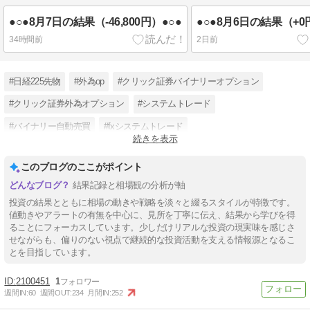
●○●8月7日の結果（-46,800円）●○●
●○●8月6日の結果（+0
34時間前
2日前
#日経225先物
#外為op
#クリック証券バイナリーオプション
#クリック証券外為オプション
#システムトレード
#バイナリー自動売買
#fxシステムトレード
続きを表示
#バイナリーオプションブログ
#バイナリーオプション初心者
このブログのここがポイント
結果記録と相場観の分析が軸
投資の結果とともに相場の動きや戦略を淡々と綴るスタイルが特徴です。
値動きやアラートの有無を中心に、見所を丁寧に伝え、結果から学びを得
ることにフォーカスしています。少しだけリアルな投資の現実味を感じさ
せながらも、偏りのない視点で継続的な投資活動を支える情報源となるこ
とを目指しています。
2100451
1
週間IN:
60
週間OUT:
234
月間IN:
252