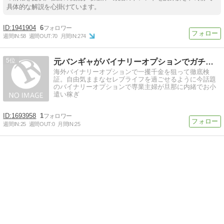
具体的な解説を心掛けています。
1941904
6
週間IN:
58
週間OUT:
70
月間IN:
274
5
元バンギャがバイナリーオプションでガチ検証!!
海外バイナリーオプションで一攫千金を狙って徹底検
証。自由気ままなセレブライフを過ごせるように今話題
のバイナリーオプションで専業主婦が旦那に内緒でお小
遣い稼ぎ
1693958
1
週間IN:
25
週間OUT:
0
月間IN:
25