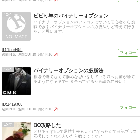
13
ビビり羊のバイナリーオプション
バイナリーオプションのアレコレについて初心者から挑
戦できるバイナリーオプションの必勝法など考えて行き
たいと思います。
1559458
週間IN:
10
週間OUT:
10
月間IN:
10
14
バイナリーオプションの必勝法
相場で勝てなくて惨めな思いをしている奴へお前が勝て
るようになるまで付き合ってやるから読みに来い！
1419366
週間IN:
10
週間OUT:
10
月間IN:
10
15
BO攻略した
とりあえずBOで常勝出来るようになったんで日記プラス
応援してくれる人いたら教えようかと