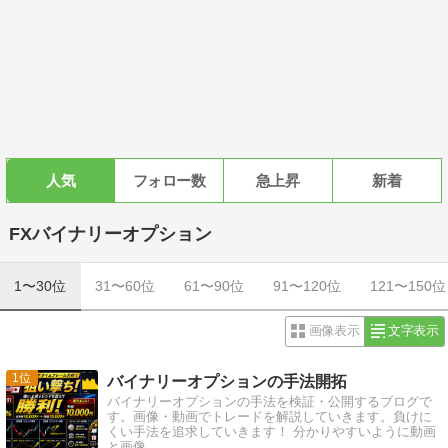
人気
フォロー数
急上昇
新着
FXバイナリーオプション
1〜30位
31〜60位
61〜90位
91〜120位
121〜150位
画像表示
文字表示
1
バイナリーオプションの手法開拓
バイナリーオプションの手法を検証・公開するブログで
す。画像・動画でトレードを解説していきます。負けに
くい手法を追求していきます！ 分かりやすいように動画
と画像…