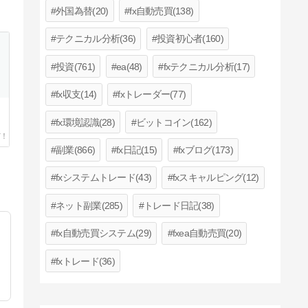
外国為替(20)
fx自動売買(138)
テクニカル分析(36)
投資初心者(160)
投資(761)
ea(48)
fxテクニカル分析(17)
fx収支(14)
fxトレーダー(77)
fx環境認識(28)
ビットコイン(162)
副業(866)
fx日記(15)
fxブログ(173)
fxシステムトレード(43)
fxスキャルピング(12)
ネット副業(285)
トレード日記(38)
fx自動売買システム(29)
fxea自動売買(20)
fxトレード(36)