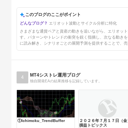
2日前
このブログのここがポイント
エリオット波動とサイクル分析に特化
さまざまな通貨ペアと資産の動きを追いながら、エリオット
す。パターンやトレンドの衝突を鋭く指摘し、次なる動きを
に読み解き、シナリオごとの展開予測を提供することで、売
MT4シストレ運用ブログ
4
独自開発EAの結果推移を記録しています。
①Ichimoku_TrendBuffer
２０２６年７月１７日（金
損益トピックス