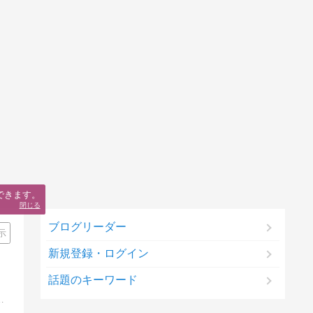
できます。
閉じる
ブログリーダー
示
新規登録・ログイン
話題のキーワード
、「損切りは小さく、利益を大きく！」を実践！毎日のトレード結果を報告しています。