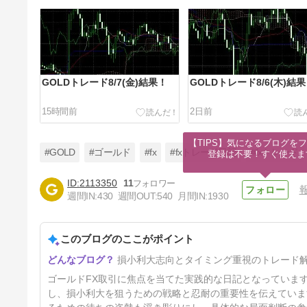
GOLDトレード8/7(金)結果！
GOLDトレード8/6(木)結
15時間前
2日前
【TIPS】気になるブログをフ
#GOLD
#ゴールド
#fx
#fxトレード日記
#fxトレード
登録は不要！すぐ使えま
2113350
11
週間IN:
430
週間OUT:
540
月間IN:
1930
GOLDトレード8/3(月)結果！
このブログのここがポイント
5日前
損小利大志向とタイミング重視のトレード
ゴールドFX取引に焦点を当てた実践的な日記となっていま
し、損小利大を狙うための戦略と忍耐の重要性を伝えていま