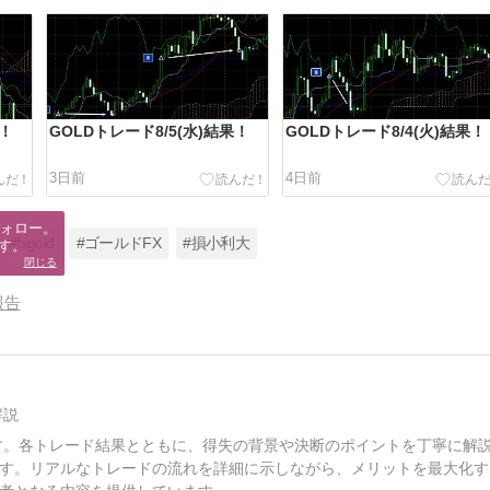
果！
GOLDトレード8/5(水)結果！
GOLDトレード8/4(火)結果！
3日前
4日前
ォロー。

#fxgold
#ゴールドFX
#損小利大
す。
閉じる
報告
解説
す。各トレード結果とともに、得失の背景や決断のポイントを丁寧に解
す。リアルなトレードの流れを詳細に示しながら、メリットを最大化す