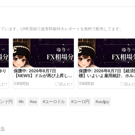
しています。LINE登録で超有料級特大レポートを無料で配布してます。
ゆり
保護中: 2026年8月7日
保護中: 2026年8月7日【経済
【NEWS】ドルが再び上昇し
標】いよいよ雇用統計、ホル
158円台半ばへ。原油高とウォ
ズ海峡の新たな緊迫化も重な
33時間前
33時間前
ーシュ議長の「利上げ用意」報
ます
道が、二重の追い風に
ポンド円
#fx
#ea
#ユーロドル
#ユーロ円
#usdjpy
報告