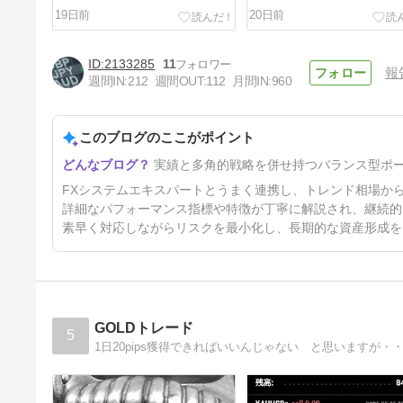
19日前
20日前
2133285
11
報
週間IN:
212
週間OUT:
112
月間IN:
960
このブログのここがポイント
⑥HeikinAshi_OffsetBrain
実績と多角的戦略を併せ持つバランス型ポ
23日前
FXシステムエキスパートとうまく連携し、トレンド相場か
詳細なパフォーマンス指標や特徴が丁寧に解説され、継続的
素早く対応しながらリスクを最小化し、長期的な資産形成を
GOLDトレード
5
1日20pips獲得できればいいんじゃない と思いますが・