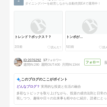
2
ダイニングバーを経営しながら自動売買EAで運用中！
トレンド？ボックス？？
トンボが…
2日前
5日前
2076292
17
週間IN:
280
週間OUT:
400
月間IN:
1344
このブログのここがポイント
気をつけよｗ
実用的な投資と生活の融合
11日前
多彩なトピックを取り上げながら、投資の成功法則と日常の
視しつつ、趣味や日々の出来事も軽やかに紹介。読者にとっ