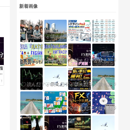
新着画像
指
ム
り