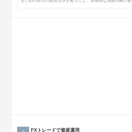
るための待ちの姿勢も浮き彫りにし、具体的な局面判断の参
FXトレードで資産運用