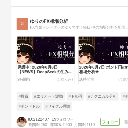
ゆりのFX相場分析
3
FX専業トレーダーのゆりです！毎日FXの相場分析を配信
保護中: 2026年8月8日
2026年8月7日 ポンド円の
【NEWS】DeepSeekの生みの
相場分析🌟
親も、7月は「大負け」でし
9時間前
26時間前
た。この皮肉な現実が物語るこ
と
#投資
#エリオット波動
#ドル円
#テクニカル分析
#
#ポンドドル
#サイクル理論
2122437
15
2026年8月6日 米ドル円のゆり
週間IN:
250
週間OUT:
900
月間IN:
1110
相場分析🌟