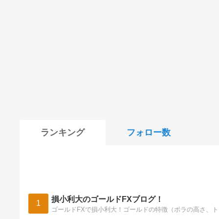
ランキング
フォロー数
損小利大のゴールドFXブログ！
1