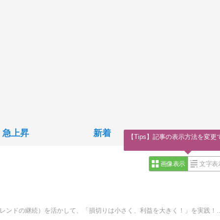
急上昇
新着
【Tips】記事の表示方法を変更
画像表示
文字表
ゴールドFXで損小利大！ゴールドの特徴（ボラの高さ、トレンドの継続）を活かして