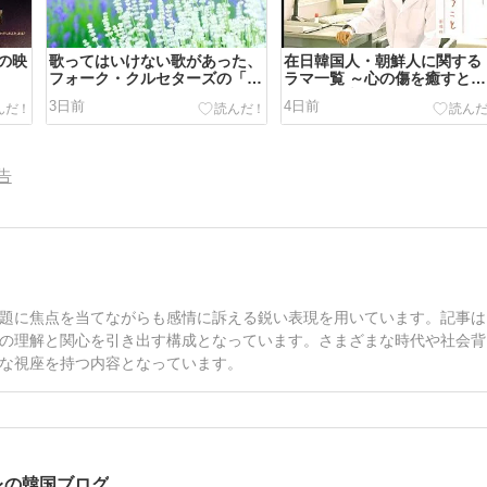
の映
歌ってはいけない歌があった、
在日韓国人・朝鮮人に関する
フォーク・クルセターズの「イ
ラマ一覧 ～心の傷を癒すとい
ムジン河」
うこと・虎に翼・金の戦争・
3日前
4日前
ューポラのある街・東京湾景
ど～
告
題に焦点を当てながらも感情に訴える鋭い表現を用いています。記事は
の理解と関心を引き出す構成となっています。さまざまな時代や社会背
な視座を持つ内容となっています。
レの韓国ブログ