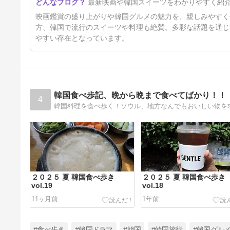
最新映画や韓国スイーツをわかりやすく紹
映画鑑賞の盛り上がりや韓国グルメの魅力を、親しみやすく
方、韓国で流行のスイーツや料理も絶賛。多彩な話題を通じ
やすい存在となっています。
韓国食べ歩記、晩から晩まで食べてばかり！！
4
２０２５ 夏 韓国食べ歩き
２０２５ 夏 韓国食べ歩き
vol.19
vol.18
11ヶ月前
1年前
#食べ歩き
#韓国ドラマ
#韓国
#韓国旅行
#韓国グル