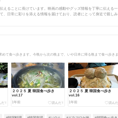
介
伝えることに長けています。映画の感動やグッズ情報を丁寧に伝える一
て、日常に彩りを添える情報を届けており、読者にとって身近で親しみ
２０２５ 夏 韓国食べ歩き
２０２５ 夏 韓国食べ歩き
vol.17
vol.16
1年前
1年前
メ
#韓国料理
#韓国市場
#ソウル
#ドラマロケ地
#韓国食べ歩き