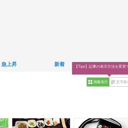
急上昇
新着
【Tips】記事の表示方法を変更
画像表示
文字表