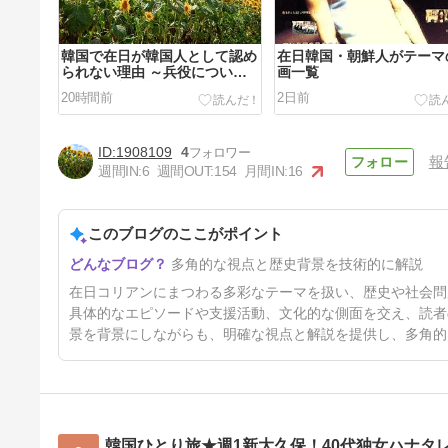
韓国で在日が韓国人として認め
在日韓国・朝鮮人がテーマ
られない理由 ～兵役について
画一覧
いない、韓国語がしゃべれない
20時間前
2日前
～
1908109
4
報
週間IN:
6
週間OUT:
154
月間IN:
16
このブログのここがポイント
在日の父と言われた李仁夏牧師
多角的な視点と歴史背景を技術的に解説
が作った、川崎市にある在日福
祉法人「青丘社」 ～桜本商店
5日前
在日コリアンにまつわる多彩なテーマを扱い、歴史や社会問
街のほっとカフェや桜本子ども
食堂、桜本保育園の運営や在日
具体的なエピソードや支援活動、文化的な側面を交え、読者
のお年寄りのためのトラジ会な
景を背景にしながらも、明確な視点と解説を提供し、多角的
どを行っている福祉法人～
韓国ひとり旅★週1新大久保！40代独女ハナタ