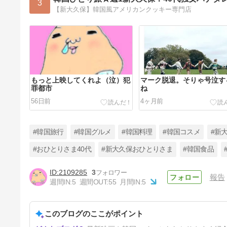
3
【新大久保】韓国風アメリカンクッキー専門店
もっと上映してくれよ（泣）犯
マーク脱退。そりゃ号泣す
罪都市
ね
56日前
4ヶ月前
#韓国旅行
#韓国グルメ
#韓国料理
#韓国コスメ
#新
#おひとりさま40代
#新大久保おひとりさま
#韓国食品
2109285
3
報告
【新大久保】ひとり焼肉ができ
週間IN:
5
週間OUT:
55
月間IN:
5
る！ファチョンのランチ定食
7ヶ月前
このブログのここがポイント