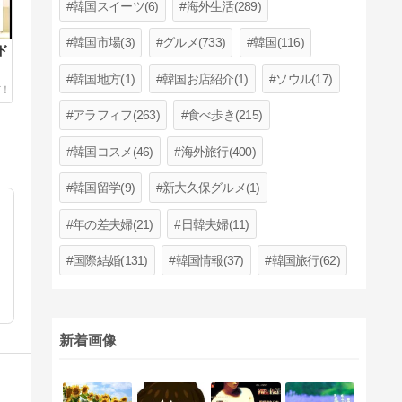
韓国スイーツ(6)
海外生活(289)
韓国市場(3)
グルメ(733)
韓国(116)
ド
韓国地方(1)
韓国お店紹介(1)
ソウル(17)
キ
な
アラフィフ(263)
食べ歩き(215)
韓国コスメ(46)
海外旅行(400)
韓国留学(9)
新大久保グルメ(1)
年の差夫婦(21)
日韓夫婦(11)
国際結婚(131)
韓国情報(37)
韓国旅行(62)
新着画像