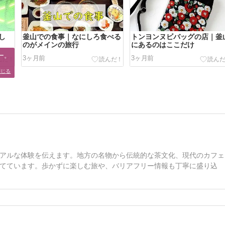
し
釜山での食事｜なにしろ食べる
トンヨンヌビバッグの店｜釜
のがメインの旅行
にあるのはここだけ
。

3ヶ月前
3ヶ月前
閉じる
アルな体験を伝えます。地方の名物から伝統的な茶文化、現代のカフェ
てています。歩かずに楽しむ旅や、バリアフリー情報も丁寧に盛り込