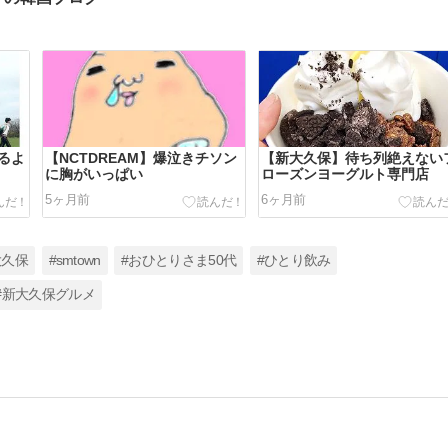
るよ
【NCTDREAM】爆泣きチソン
【新大久保】待ち列絶えない
に胸がいっぱい
ローズンヨーグルト専門店
5ヶ月前
6ヶ月前
大久保
#smtown
#おひとりさま50代
#ひとり飲み
#新大久保グルメ