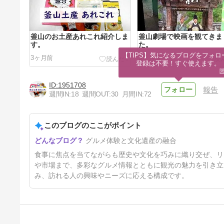
釜山のお土産あれこれ紹介しま
釜山劇場で映画を観てきま
す。
た。
【TIPS】気になるブログをフォロー
3ヶ月前
3ヶ月前
登録は不要！すぐ使えます。
1951708
報告
週間IN:
18
週間OUT:
30
月間IN:
72
このブログのここがポイント
歩かない観光なしの釜山旅行｜
グルメ体験と文化遺産の融合
とにかく韓国へ行ってきた
3ヶ月前
食事に焦点を当てながらも歴史や文化を巧みに織り交ぜ、リ
や市場まで、多彩なグルメ情報とともに観光の魅力を引き立
み、訪れる人の興味やニーズに応える構成です。