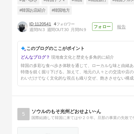
#韓国お店紹介
#韓国地方
1120541
4
報告
２０２５ 夏 韓国食べ歩き
週間IN:
3
週間OUT:
30
月間IN:
9
vol.15
1年前
このブログのここがポイント
現地食文化と歴史を多角的に紹介
韓国の多彩な食べ歩き体験を通じて、ローカルな味と由緒あ
特徴を鋭く掘り下げる。加えて、地元の人々との交流や店の
わいだけでなく文化的な視点も織り交ぜ、飽きさせない構成
ソウルのもそ光州どおせよい~ん
5