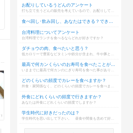
お配りしているうどんのアンケート
打ち立て生うどんの販売を考えているので、お配りしているうどんの評価などをお願い致します。
食べ回し･飲み回し、あなたはできる？できない？
台湾料理についてアンケート
台湾料理でランチを食べるならどれが好きですか？
ダチョウの肉、食べたいと思う？
低カロリーで豊富なビタミンや鉄分が含まれ、牛や豚と比べて少ないエサで成長するため、地球にやさしい新食材として注目を集め牛丼チェーンの吉野家は“ダチョウ肉”を使った「オーストリッチ丼」を販売。臭みもなく、とても柔らかくて美味しいと評判！
韓国料理を食べ歩く！ソウル、地方なんでもおいしい物を求めて食べ歩きます。今晩から次の晩まで、いや日本に帰る晩まで食べ歩きます。
最高で何カンくらいのお寿司を食べたことがある
いままでに最高で何カンのにぎり寿司を食べた事がありますか？ （１カンはお寿司１個）
どのくらいの頻度でカレーを食べますか？
外食・家関係なく、どのくらいの頻度でカレーを食べますか？
外食にどれくらいの頻度で行きますか？
あなたは外食にどれくらいの頻度でしますか？
学生時代に好きだったのは？
学生時代を思い出して下さい。 昼食や間食も含めて好きだったのは？