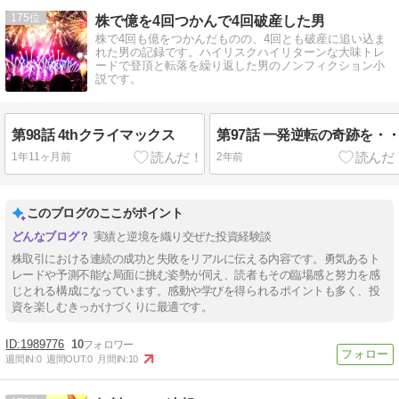
175
株で億を4回つかんで4回破産した男
株で4回も億をつかんだものの、4回とも破産に追い込ま
れた男の記録です。ハイリスクハイリターンな大味トレ
ードで登頂と転落を繰り返した男のノンフィクション小
説です。
第98話 4thクライマックス
第97話 一発逆転の奇跡を・
1年11ヶ月前
2年前
このブログのここがポイント
実績と逆境を織り交ぜた投資経験談
株取引における連続の成功と失敗をリアルに伝える内容です。勇気あるト
レードや予測不能な局面に挑む姿勢が伺え、読者もその臨場感と努力を感
じとれる構成になっています。感動や学びを得られるポイントも多く、投
資を楽しむきっかけづくりに最適です。
1989776
10
週間IN:
0
週間OUT:
0
月間IN:
10