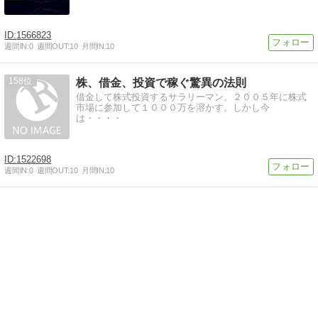
1566823
週間IN:
0
週間OUT:
10
月間IN:
10
158
株、借金、投資で稼ぐ驚異の法則
借金して株式投資するサラリーマン。２００５年に株式
市場に参加して１０００万を溶かす。しかし今
は・・・・
1522698
週間IN:
0
週間OUT:
10
月間IN:
10