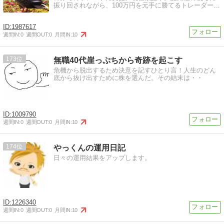
振り回されながら、100万円を元手に勝てるトレーダー目
指しています。
1987617
週間IN:
0
週間OUT:
0
月間IN:
10
173
無職40代崖っぷちから奇跡を起こす
危機から脱出するため決意を記すひとり言！人生のどん
底から抜け出すために株を選んだ。その結末は・・
1009790
週間IN:
0
週間OUT:
0
月間IN:
10
174
やっくんの運用日記
日々の運用結果をアップします。
1226340
週間IN:
0
週間OUT:
0
月間IN:
10