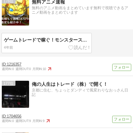
176
無料アニメ速報
無料のアニメ動画をまとめています無料で視聴できるア
ニメ動画をまとめています
ゲームトレードで稼ぐ！モンスターストライクの記事一覧まとめ
4年前
1216357
週間IN:
0
週間OUT:
0
月間IN:
10
177
俺の人生はトレード（株）で開く！
京都に住む、ちょっとダンディで風変わりなおっさん日
記
1704656
週間IN:
0
週間OUT:
9
月間IN:
9