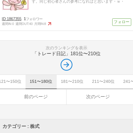
す。同じ初心者さんの参考になればと思います・ｗ・
1867355
1
週間IN:
0
週間OUT:
40
月間IN:
8
次のランキングを表示
「トレード日記」
181位〜210位
121〜150位
151〜180位
181〜210位
211〜240位
241
前のページ
次のページ
カテゴリー : 株式