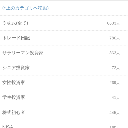
(↑上のカテゴリへ移動)
※株式(全て)
6603
トレード日記
786
サラリーマン投資家
863
シニア投資家
72
女性投資家
269
学生投資家
41
株式初心者
445
NISA
160