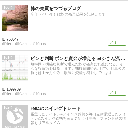
160
株の売買をつづるブログ
今年（2015年）は株の売買結果を記録します
753547
週間IN:
0
週間OUT:
10
月間IN:
10
161
ピンと判断 ポンと資金が増える ヨシさん流 株投資の開発日記
短時間・明確な判断で選んだ株が確実に利益になる。そ
んな投資術を目指します。株投資開始9か月で、月単位の
負けは１か月のみ。順調に資産を増やしています。
1899739
週間IN:
0
週間OUT:
10
月間IN:
10
162
reilaのスイングトレード
厳選したデイトレ&スイング銘柄を毎日更新厳選したデイ
トレ&スイング銘柄を毎日更新！仕手筋、ファンド筋の情
報もリアルタイム