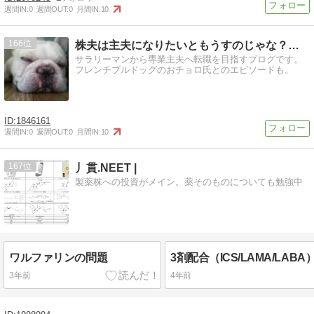
週間IN:
0
週間OUT:
0
月間IN:
10
166
株夫は主夫になりたいともうすのじゃな？ 〜転職編〜 →はい…
サラリーマンから専業主夫へ転職を目指すブログです。
フレンチブルドッグのおチョロ氏とのエピソードも。
1846161
週間IN:
0
週間OUT:
0
月間IN:
10
167
丿貫.NEET |
製薬株への投資がメイン。薬そのものについても勉強中
ワルファリンの問題
3年前
4年前