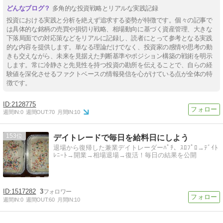
多角的な投資戦略とリアルな実践記録
投資における実践と分析を絶えず追求する姿勢が特徴です。個々の記事で
は具体的な銘柄の売買や損切り戦略、相場動向に基づく資産管理、大きな
下落局面での対応策などをリアルに記録し、読者にとって参考となる実践
的な内容を提供します。単なる理論だけでなく、投資家の感情や思考の動
きも交えながら、未来を見据えた判断基準やポジション構築の戦術を明示
します。常に冷静さと先見性を持つ投資の勘所を伝えることで、自らの経
験値を深化させるファクトベースの情報発信を心がけている点が全体の特
徴です。
2128775
週間IN:
0
週間OUT:
70
月間IN:
10
153
デイトレードで毎日を給料日にしよう
退場から復帰した兼業デイトレーダーﾊﾟﾁ、ｽﾛﾌﾟﾛ→ﾃﾞｲﾄ
ﾚﾆｰﾄ→開業→相場退場→復活！毎日の結果を公開
1517282
3
週間IN:
0
週間OUT:
60
月間IN:
10