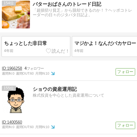
154
バターおばさんのトレード日記
「超損切り貧乏」から脱却できるのか！？ヘッポコトレ
ーダーの日々のジタバタ日記よ。
ちょっとした非日常
4年前
4年前
1966258
4
週間IN:
0
週間OUT:
60
月間IN:
10
155
ショウの資産運用記
株式投資を中心とした資産運用について
1400560
週間IN:
0
週間OUT:
60
月間IN:
10