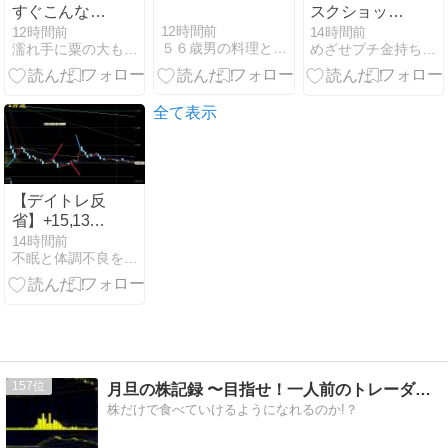
すぐこんなこ
スクショック
とになる
が意外と大き
12時間前
12時間前
14時間前
５６歳男の料理と「乾癬」と少しの株 - 楽天ブログ
濡れ手に粟の大もうけ
めざせプチ金持ち 投資日記
く
全て表示
【デイトレ反
省】+15,130
円｜TDK・ル
14時間前
不眠と体調不良を抱えながら株に挑戦する話 〜負け検証記録〜
ネサスで利益
を守るデイト
レード【月10
万円への挑
戦】
157
月旦の株記録 〜目指せ！一人前のトレーダー〜
株だけで食べていけるようになれるのか!？