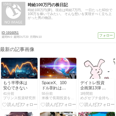
156
時給100万円の株日記
時給100万円(夢)、現在は時給7万円。 一日たった60分で
100万を稼いでみたい。 そんな想いを実現すべく立ち上
がった男の物語。
1916051
週間IN:
0
週間OUT:
20
月間IN:
10
最新の記事画像
もう半導体は
SpaceX、100
デイトレ投資
安心できない
ドル割れはあ
企画第13弾 20
るのか
日 下げ渋った
41分前
55分前
1時間前
プリンス投資研究所
米株で長期投資を楽しもう！
めざせプチ金持ち 投資日記
けど、この展
開は辛い
(;^ω^)