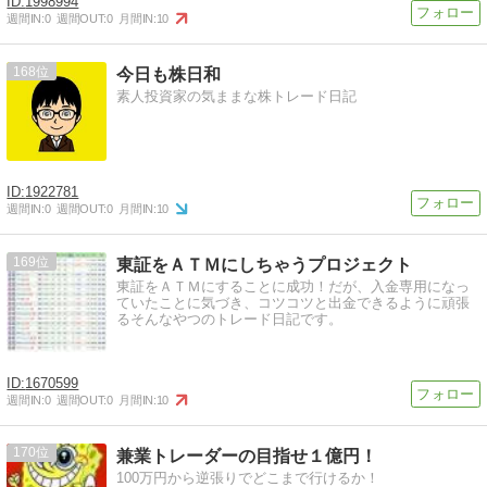
1998994
週間IN:
0
週間OUT:
0
月間IN:
10
168
今日も株日和
素人投資家の気ままな株トレード日記
1922781
週間IN:
0
週間OUT:
0
月間IN:
10
169
東証をＡＴＭにしちゃうプロジェクト
東証をＡＴＭにすることに成功！だが、入金専用になっ
ていたことに気づき、コツコツと出金できるように頑張
るそんなやつのトレード日記です。
1670599
週間IN:
0
週間OUT:
0
月間IN:
10
170
兼業トレーダーの目指せ１億円！
100万円から逆張りでどこまで行けるか！