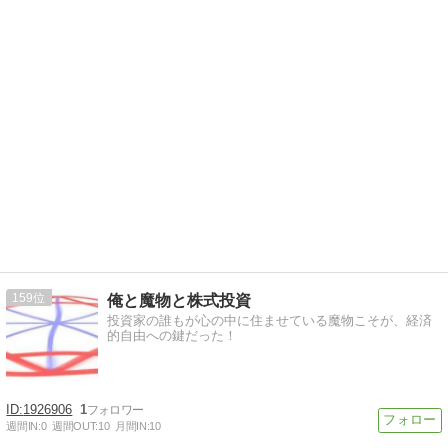
159
俺と魔物と株式投資
投資家の誰もが心の中に住ませている魔物こそが、経済
的自由への鍵だった！
1926906
1
週間IN:
0
週間OUT:
10
月間IN:
10