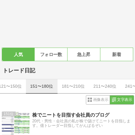
人気
フォロー数
急上昇
新着
トレード日記
121〜150位
151〜180位
181〜210位
211〜240位
241
画像表示
文字表示
151
株でニートを目指す会社員のブログ
20代・男性・会社員の私が株で儲けてニートを目指しま
す。億トレーダー目指してがんばるぞい