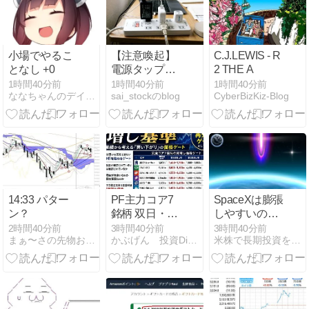
小場でやるこ
【注意喚起】
C.J.LEWIS - R
となし +0
電源タップの
2 THE A
寿命の目安は
1時間40分前
1時間40分前
1時間40分前
ななちゃんのデイトレード相場道
sai_stockのblog
CyberBizKiz-Blog
3〜5年です
14:33 パター
PF主力コア7
SpaceXは膨張
ン？
銘柄 双日・神
しやすいの
戸製鋼・THK
か？
2時間40分前
3時間40分前
3時間40分前
まぁ〜さの先物お笑い道場
かぶげん 投資Diary 〜夢の配当金生活を目指して〜
米株で長期投資を楽しもう！
など｜決算と
業績から考え
る「買い下が
り」の価格ゲ
ート