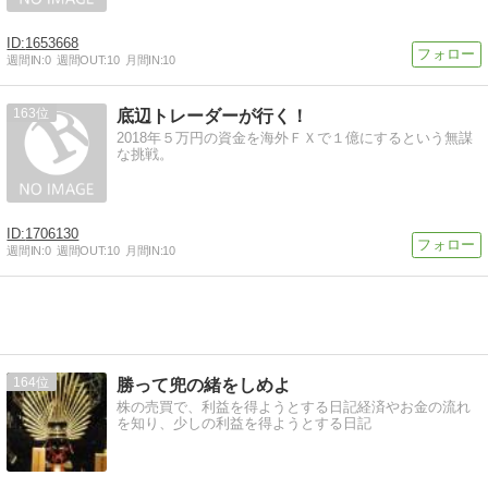
1653668
週間IN:
0
週間OUT:
10
月間IN:
10
163
底辺トレーダーが行く！
2018年５万円の資金を海外ＦＸで１億にするという無謀
な挑戦。
1706130
週間IN:
0
週間OUT:
10
月間IN:
10
164
勝って兜の緒をしめよ
株の売買で、利益を得ようとする日記経済やお金の流れ
を知り、少しの利益を得ようとする日記