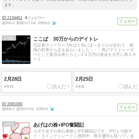
ます。
2134451
4
週間IN:
0
週間OUT:
164
月間IN:
8
179
ここぱ 30万からのデイトレ
元証券ディーラー 5年ほど前にぽっきり心が折れて、相
場の世界から足をあらいました・・・再びデイトレーダ
ーとして復活出来たらと♪３０万円の資金を元手に再スタ
ート
2月28日
2月25日
4年前
4年前
2081000
週間IN:
0
週間OUT:
60
月間IN:
8
180
あげはの株+IPO奮闘記
ズボラ女子の初心者株とIPO挑戦記です。IPOと小額デ
イ・スイングトレードに挑戦中。株主優待も狙っていま