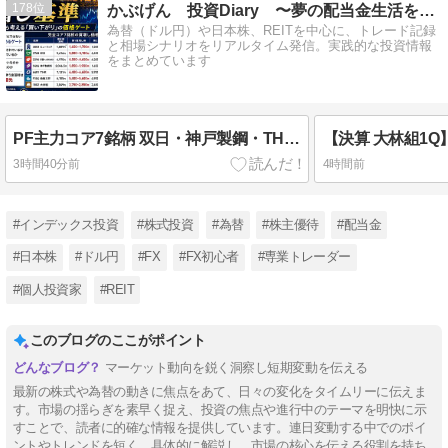
178
かぶげん 投資Diary 〜夢の配当金生活を目指して〜
為替（ドル円）や日本株、REITを中心に、トレード記録
と相場シナリオをリアルタイム発信。実践的な投資情報
をまとめています
PF主力コア7銘柄 双日・神戸製鋼・THKなど｜決算と業績から考える「買い下がり」の価格ゲート
3時間40分前
4時間前
#インデックス投資
#株式投資
#為替
#株主優待
#配当金
#日本株
#ドル円
#FX
#FX初心者
#専業トレーダー
#個人投資家
#REIT
このブログのここがポイント
マーケット動向を鋭く洞察し短期変動を伝える
最新の株式や為替の動きに焦点をあて、日々の変化をタイムリーに伝えま
す。市場の揺らぎを素早く捉え、投資の焦点や進行中のテーマを明快に示
すことで、読者に的確な情報を提供しています。連日変動する中でのポイ
ントやトレンドを短く、具体的に解説し、市場の核心を伝える役割を持ち