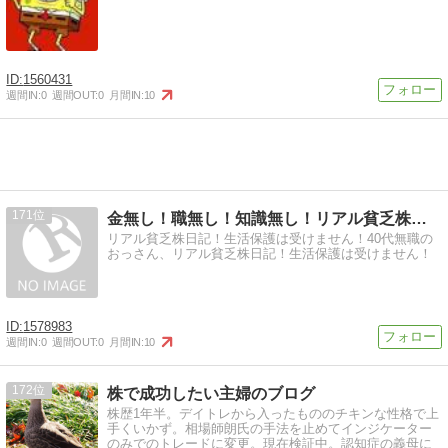
1560431
週間IN:
0
週間OUT:
0
月間IN:
10
171
金無し！職無し！知識無し！リアル貧乏株日記！
リアル貧乏株日記！生活保護は受けません！40代無職の
おっさん、リアル貧乏株日記！生活保護は受けません！
1578983
週間IN:
0
週間OUT:
0
月間IN:
10
172
株で成功したい主婦のブログ
株歴1年半。デイトレから入ったもののチキンな性格で上
手くいかず。相場師朗氏の手法を止めてインジケーター
のみでのトレードに変更。現在検証中。認知症の義母に