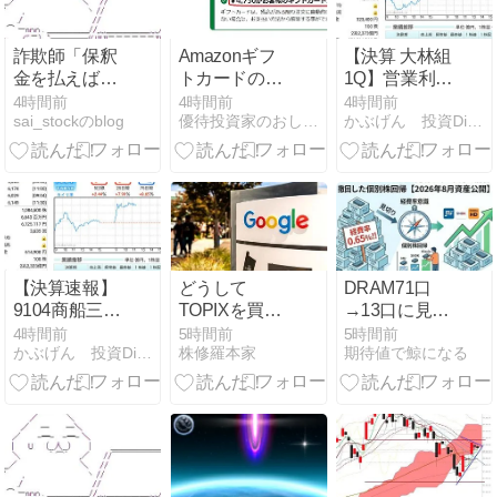
詐欺師「保釈
Amazonギフ
【決算 大林組
金を払えば逮
トカードの株
1Q】営業利益
捕されない」
主優待
107％増、国
4時間前
4時間前
4時間前
sai_stockのblog
優待投資家のおしごと
かぶげん 投資Diary 〜夢の配当金生活を目指して〜
30代男性
内建築の採算
1342万円騙し
改善が鮮明
取られたあと
―Multiplex統
警察に誘導さ
合が次焦点
れ被害が発覚
【決算速報】
どうして
DRAM71口
9104商船三井
TOPIXを買う
→13口に見切
1Q 通期計
のかわからな
り｜1ヶ月で
4時間前
5時間前
5時間前
かぶげん 投資Diary 〜夢の配当金生活を目指して〜
株修羅本家
期待値で鯨になる
画・配当は維
い：8月7日
前言撤回した
持も、製品輸
（金）前場
個別株回帰
送はQ2での大
【2026年8月
幅挽回が必要
資産公開】