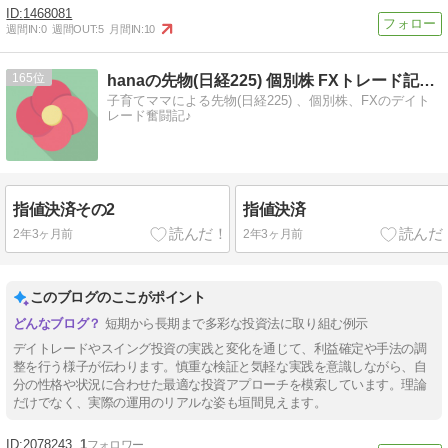
1468081
週間IN:
0
週間OUT:
5
月間IN:
10
165
hanaの先物(日経225) 個別株 FXトレード記録♪
子育てママによる先物(日経225) 、個別株、FXのデイト
レード奮闘記♪
指値決済その2
指値決済
2年3ヶ月前
2年3ヶ月前
このブログのここがポイント
短期から長期まで多彩な投資法に取り組む例示
デイトレードやスイング投資の実践と変化を通じて、利益確定や手法の調
整を行う様子が伝わります。慎重な検証と気軽な実践を意識しながら、自
分の性格や状況に合わせた最適な投資アプローチを模索しています。理論
だけでなく、実際の運用のリアルな姿も垣間見えます。
2078243
1