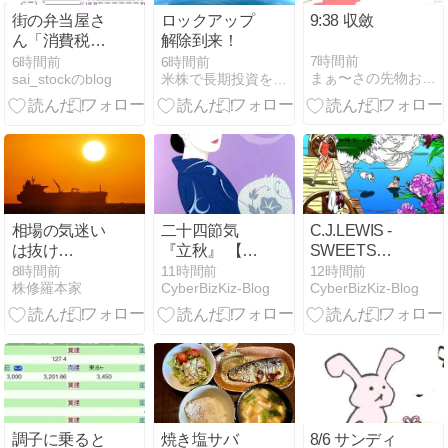
街の弁当屋さ
ロックアップ
9:38 収斂
ん「消費税が
解除到来！
下がっても値
7時間前
6時間前
6時間前
まぁ〜さの先物お笑い道場
sai_stockのblog
米株で長期投資を楽しもう！
下げしませ
ん」
相場の気迷い
二十四節気
C.J.LEWIS -
は抜け
『立秋』 【季
SWEETS
ず！？：8月7
節の言葉１９
FOR MY
8時間前
11時間前
12時間前
株修羅本家
CyberBizKiz-Blog
CyberBizKiz-Blog
日（金）寄り
８７】
SWEET
前
調子に乗ると
焼き塩サバ
8/6 サンディ