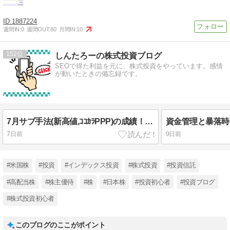
1887224
週間IN:
0
週間OUT:
80
月間IN:
10
152
しんたろーの株式投資ブログ
SEOで得た利益を元に、株式投資をやっています。感情
が動いたときの備忘録です。
7月サブ手法(新高値,ｺｺｶﾗPPP)の成績！売買した銘柄と8月まで保有継続の銘柄まとめ
7日前
9日前
#米国株
#投資
#インデックス投資
#株式投資
#投資信託
#高配当株
#株主優待
#株
#日本株
#投資初心者
#投資ブログ
#株式投資初心者
このブログのここがポイント