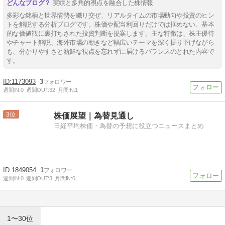
実績と多角的視点を融合した株情報
多彩な銘柄と世界情勢を織り交ぜ、リアルタイムの市場動向や投資のヒン
トを解説する分析ブログです。株価や配当利回りだけでは掴めない、基本
的な価値観に裏打ちされた投資判断を提案します。主な特徴は、株主優待
やチャート解説、海外市場の動きなど幅広いテーマを深く掘り下げながら
も、分かりやすさと新鮮な視点を忘れずに届けるバランスのとれた内容で
す。
1173093
3
週間IN:
0
週間OUT:
32
月間IN:
1
3
株価展望｜為替見通し
日経平均株価・為替の予想に役立つニュースまとめ
1849054
1
週間IN:
0
週間OUT:
3
月間IN:
0
1〜30位