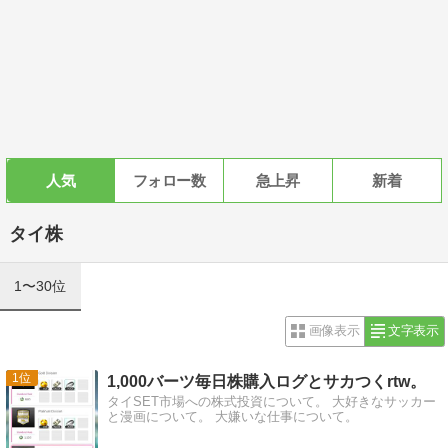
人気
フォロー数
急上昇
新着
タイ株
1〜30位
画像表示
文字表示
1
1,000バーツ毎日株購入ログとサカつくrtw。
タイSET市場への株式投資について。 大好きなサッカー
と漫画について。 大嫌いな仕事について。