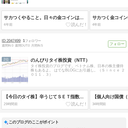
サカつくやること。日々の金コインは〇〇を育てて売ると効率的
4年前
4年前
2047499
1
週間IN:
0
週間OUT:
0
月間IN:
5
2
のんびりタイ株投資（NTT）
タイ株投資のブログです。ベトナム株、日本の株主優待
株もあるよ。 はてなBLOGにお引越し。（Ｓｉｎｃｅ ２
０１１．３）
【今日のタイ株】辛うじてＳＥＴ指数１６００Ｐキープ（2026/08/05）
29時間前
34時間前
このブログのここがポイント