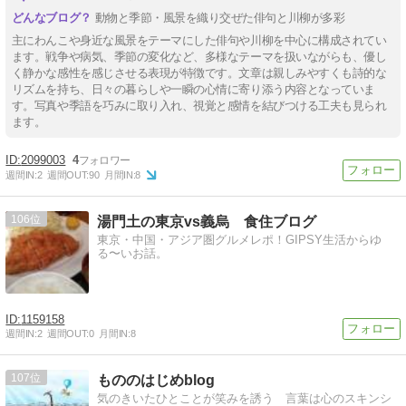
動物と季節・風景を織り交ぜた俳句と川柳が多彩
主にわんこや身近な風景をテーマにした俳句や川柳を中心に構成されてい
ます。戦争や病気、季節の変化など、多様なテーマを扱いながらも、優し
く静かな感性を感じさせる表現が特徴です。文章は親しみやすくも詩的な
リズムを持ち、日々の暮らしや一瞬の心情に寄り添う内容となっていま
す。写真や季語を巧みに取り入れ、視覚と感情を結びつける工夫も見られ
ます。
2099003
4
週間IN:
2
週間OUT:
90
月間IN:
8
106
湯門土の東京vs義烏 食住ブログ
東京・中国・アジア圏グルメレポ！GIPSY生活からゆ
る〜いお話。
1159158
週間IN:
2
週間OUT:
0
月間IN:
8
107
もののはじめblog
気のきいたひとことが笑みを誘う 言葉は心のスキンシ