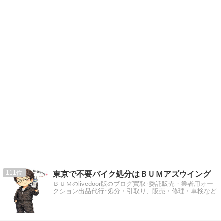
111
東京で不要バイク処分はＢＵＭアズウイング
ＢＵＭのlivedoor版のブログ買取･委託販売・業者用オー
クション出品代行･処分・引取り、販売・修理・車検など