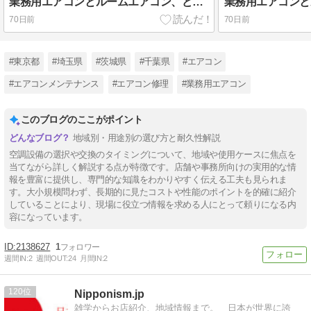
業務用エアコンとルームエアコン、どっちがお得？【茨城県】
70日前
70日前
#東京都
#埼玉県
#茨城県
#千葉県
#エアコン
#エアコンメンテナンス
#エアコン修理
#業務用エアコン
このブログのここがポイント
地域別・用途別の選び方と耐久性解説
空調設備の選択や交換のタイミングについて、地域や使用ケースに焦点を
当てながら詳しく解説する点が特徴です。店舗や事務所向けの実用的な情
報を豊富に提供し、専門的な知識をわかりやすく伝える工夫も見られま
す。大小規模問わず、長期的に見たコストや性能のポイントを的確に紹介
していることにより、現場に役立つ情報を求める人にとって頼りになる内
容になっています。
2138627
1
週間IN:
2
週間OUT:
24
月間IN:
2
120
Nipponism.jp
雑学からお店紹介、地域情報まで。 日本が世界に誇