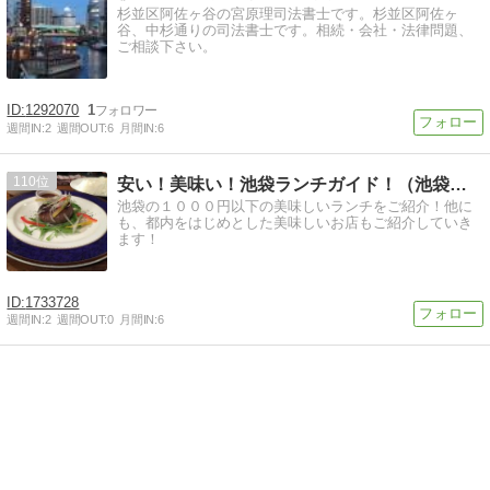
杉並区阿佐ヶ谷の宮原理司法書士です。杉並区阿佐ヶ
谷、中杉通りの司法書士です。相続・会社・法律問題、
ご相談下さい。
1292070
1
週間IN:
2
週間OUT:
6
月間IN:
6
110
安い！美味い！池袋ランチガイド！（池袋以外も。笑)
池袋の１０００円以下の美味しいランチをご紹介！他に
も、都内をはじめとした美味しいお店もご紹介していき
ます！
1733728
週間IN:
2
週間OUT:
0
月間IN:
6