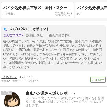
バイク処分 横浜市泉区｜原付・スクーター即回収【バイク回収ホンポBUM】令和８年版
12時間前
昨日
このブログのここがポイント
信頼性とスピード重視の回収体制
横浜や周辺エリアでバイクの処分や回収を専門に扱う業者の詳しい情報を
提供しています。信頼と実績を誇る長い歴史に基づき、素早い回収と料金
の明確さを徹底追求。電話一本でスムーズに回収できる仕組みや、無料回
収率の高さ、追加料金なしの透明な料金体系を全面に押し出し、確実に安
心して依頼できる環境をつくっています。初心者でも分かりやすい案内
と、地域密着のきめ細かな対応により、多くのオーナーにとって頼もしい
存在となっています。
1508160
3
週間IN:
2
週間OUT:
104
月間IN:
4
112
東京パン屋さん巡りレポート
フランスで食したパンに感動したcoucouが都内を歩き回
り、探し求めた美味しいパンを、ハード系を中心にご紹
介します。