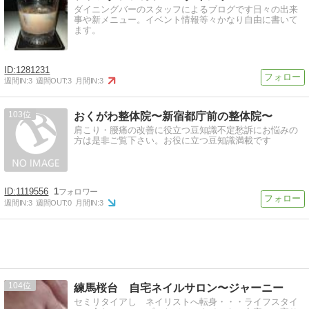
ダイニングバーのスタッフによるブログです日々の出来
事や新メニュー。イベント情報等々かなり自由に書いて
ます。
1281231
週間IN:
3
週間OUT:
3
月間IN:
3
103
おくがわ整体院〜新宿都庁前の整体院〜
肩こり・腰痛の改善に役立つ豆知識不定愁訴にお悩みの
方は是非ご覧下さい。お役に立つ豆知識満載です
1119556
1
週間IN:
3
週間OUT:
0
月間IN:
3
104
練馬桜台 自宅ネイルサロン〜ジャーニー
セミリタイアし ネイリストへ転身・・・ライフスタイ