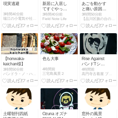
現実逃避
新居に入居し
あごを動かす
てすぐやった
と痛い原因と
5つのこと｜
は?会話中も
3時間40分前
3時間40分前
3時間50分前
瑞江の小電気や社長の日記
Field Note Life
【品川区旗の台の整体】開院22年9万人の実績「旗の台整体院」
家具を置く前
食事中も辛い
に済ませてお
方へ
くと楽だった
【honwaka-
色も大事
Rise Against
kaichan様】
バンドTシャ
ツ (XL) 墨黒 メ
4時間前
3時間50分前
4時間前
三宅島風景２
パンドラ・ノ・ハコニワ ハンドメイド委託のレンタルボックス
高円寺古着屋 ブレッソンアール （新高円寺駅2分）
キシコ製
Philcos
土曜朝刊四紙
Ozuna オズナ
窓外の風景