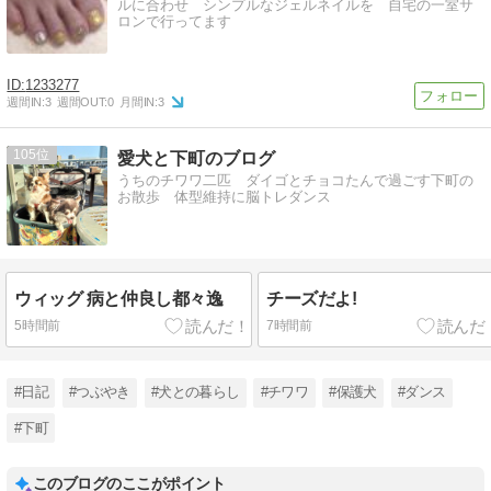
ルに合わせ シンプルなジェルネイルを 自宅の一室サ
ロンで行ってます
【Tips】気になるブログをフォロー。

登録不要。更新を逃さずキャッチ！
閉じる
1233277
週間IN:
3
週間OUT:
0
月間IN:
3
105
愛犬と下町のブログ
うちのチワワ二匹 ダイゴとチョコたんで過ごす下町の
お散歩 体型維持に脳トレダンス
ウィッグ 病と仲良し都々逸
チーズだよ!
5時間前
7時間前
#日記
#つぶやき
#犬との暮らし
#チワワ
#保護犬
#ダンス
#下町
このブログのここがポイント