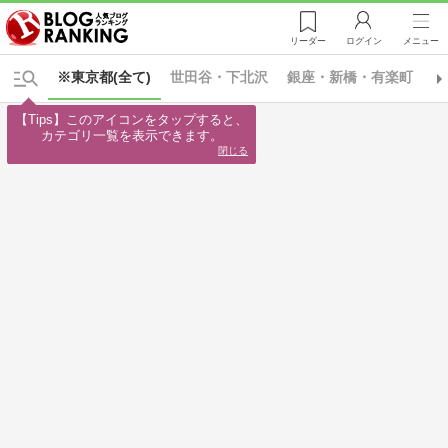
リーダー
ログイン
メニュー
※東京都(全て)
世田谷・下北沢
銀座・新橋・有楽町
東
【Tips】このアイコンをタップすると、

カテゴリ一覧を表示できます。
閉じる