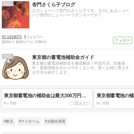
92
杏門さくら子ブログ
立川ショーパブ杏門のさくら子です。立川にあるショー
パブ杏門のニューハーフダンサーです！
1419073
1
週間IN:
3
週間OUT:
12
月間IN:
6
93
東京都の蓄電池補助金ガイド
東京都の蓄電池補助金を徹底解説！申請方法、対象条
件、最新情報を分かりやすくまとめ、賢くお得に導入す
る方法を紹介します。
東京都蓄電池の補助金は最大300万円もらえる？金額と条件まとめ
6ヶ月前
8ヶ月前
#東京
#マイホーム
#太陽光発電