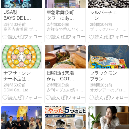
USA製
東急歌舞伎町
シルバーチェ
BAYSIDE L
タワーにある
ーン
IBEW 75周年
SHARI、思い
2時間30分前
2時間30分前
2時間30分前
高円寺古着屋 ブレッソンアール （新高円寺駅2分）
吉祥寺で呑んだくれて毒を吐く！
ブラックバーツ セレクトショップ
マイティソー
のほかゴージ
ポケT (L) 黒 ア
ャスで、雰囲
メコミ
気が良くて、
機会があれば
また使いたい
です。
ナフサ・シン
日曜日は穴場
ブラックモン
ナー不足はい
かも！GOTTA
ブラン
つまで？2026
のモーニング
2時間50分前
2時間50分前
3時間20分前
DDM Co., Ltd.
夕刊マダムの悠々優待生活
オガツアーのブログ３
年8月最新の
滑り込み～♪
価格・供給状
況を解説