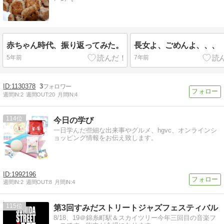
赤ちゃん時代、振り返ってみた。
長女よ、ごめんよ、、、
5年前
7年前
1130378
3
週間IN:
2
週間OUT:
20
月間IN:
4
114
今日の学び
一日学んだ些細な出来事やグルメ、hgvc、オンラインシ
ョッピング情報をお伝え致します。
1992196
週間IN:
2
週間OUT:
8
月間IN:
4
115
第3回すみだストリートジャズフェスティバル
8/18、19＠錦糸町駅＆スカイツリー今年三回目の音楽フ