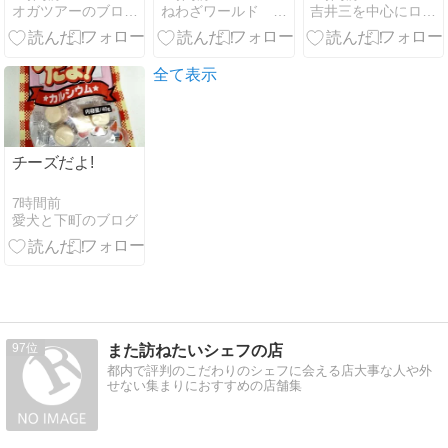
オガツアーのブログ３
ねわざワールド 品川
吉井三を中心にログる!!
エイダ』
郎の夏限定
「冷やし中
華」がヘルシ
ーで大満足
全て表示
チーズだよ!
7時間前
愛犬と下町のブログ
97
また訪ねたいシェフの店
都内で評判のこだわりのシェフに会える店大事な人や外
せない集まりにおすすめの店舗集