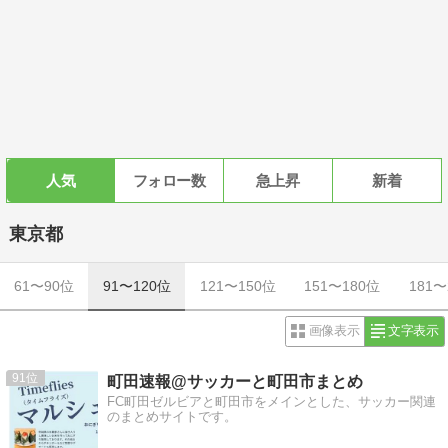
人気
フォロー数
急上昇
新着
東京都
61〜90位
91〜120位
121〜150位
151〜180位
181〜
画像表示
文字表示
91
町田速報@サッカーと町田市まとめ
FC町田ゼルビアと町田市をメインとした、サッカー関連
のまとめサイトです。