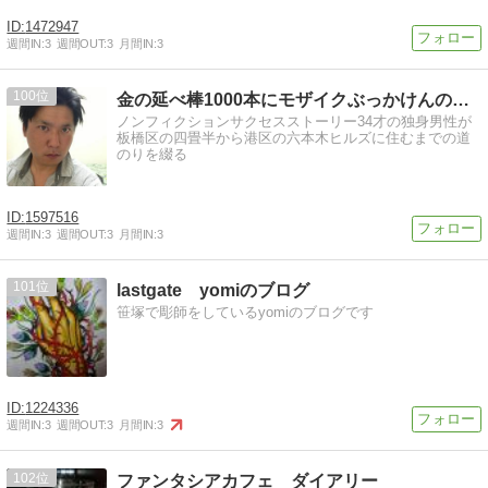
1472947
週間IN:
3
週間OUT:
3
月間IN:
3
100
金の延べ棒1000本にモザイクぶっかけんのかよ!
ノンフィクションサクセスストーリー34才の独身男性が
板橋区の四畳半から港区の六本木ヒルズに住むまでの道
のりを綴る
1597516
週間IN:
3
週間OUT:
3
月間IN:
3
101
lastgate yomiのブログ
笹塚で彫師をしているyomiのブログです
1224336
週間IN:
3
週間OUT:
3
月間IN:
3
102
ファンタシアカフェ ダイアリー