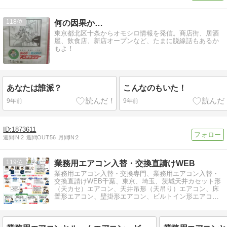
118
何の因果か…
東京都北区十条からオモシロ情報を発信。商店街、居酒
屋、飲食店、新店オープンなど、たまに脱線話もあるか
もよ！
あなたは誰派？
こんなのもいた！
9年前
9年前
1873611
週間IN:
2
週間OUT:
56
月間IN:
2
119
業務用エアコン入替・交換直請けWEB
業務用エアコン入替・交換専門、業務用エアコン入替・
交換直請けWEB千葉、東京、埼玉、茨城天井カセット形
（天カセ）エアコン、天井吊形（天吊り）エアコン、床
置形エアコン、壁掛形エアコン、ビルトイン形エアコ
ン、ダクト形エアコン