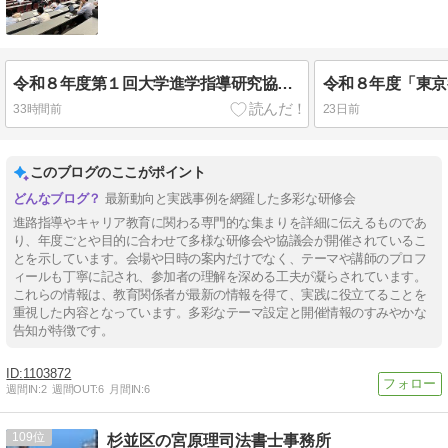
令和８年度第１回大学進学指導研究協議会開催のご報告
33時間前
23日前
このブログのここがポイント
最新動向と実践事例を網羅した多彩な研修会
進路指導やキャリア教育に関わる専門的な集まりを詳細に伝えるものであ
り、年度ごとや目的に合わせて多様な研修会や協議会が開催されているこ
とを示しています。会場や日時の案内だけでなく、テーマや講師のプロフ
ィールも丁寧に記され、参加者の理解を深める工夫が凝らされています。
これらの情報は、教育関係者が最新の情報を得て、実践に役立てることを
重視した内容となっています。多彩なテーマ設定と開催情報のすみやかな
告知が特徴です。
1103872
週間IN:
2
週間OUT:
6
月間IN:
6
109
杉並区の宮原理司法書士事務所