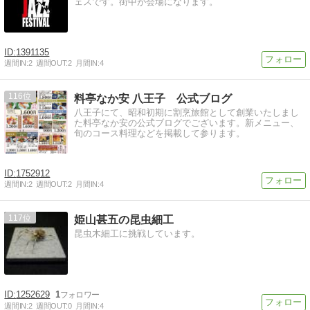
ェスです。街中が会場になります。
1391135
週間IN:
2
週間OUT:
2
月間IN:
4
116
料亭なか安 八王子 公式ブログ
八王子にて、昭和初期に割烹旅館として創業いたしまし
た料亭なか安の公式ブログでございます。新メニュー、
旬のコース料理などを掲載して参ります。
1752912
週間IN:
2
週間OUT:
2
月間IN:
4
117
姫山甚五の昆虫細工
昆虫木細工に挑戦しています。
1252629
1
週間IN:
2
週間OUT:
0
月間IN:
4