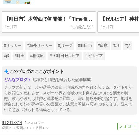
【町田市】木曽西で初開催！「Time flies マルシェ」ほっこりグルメが集結
7ヶ月前
7ヶ月前
#サッカー
#海外サッカー
#jリーグ
#町田市
#多摩
#J1
#j2
#j3
#町田
#相模原
#FC町田ゼルビア
#ゼルビア
このブログのここがポイント
地域愛と情熱を融合した記事構成
クラブの新たな一歩や選手の決意、地域の魅力を鋭く伝える。タイトルか
ら物語性を感じさせ、スポーツ界と地域の未来像を結びつける演出が特
徴。敗北や波乱も情熱と連帯感に昇華し、深い情感を呼び起こす。地域を
舞台にした熱き夢や誓いの言葉が、決意と希望を巧みに織り交ぜ、読んで
いて惹きつけられる構成となっている。
2118814
4
週間IN:
3
週間OUT:
54
月間IN:
6