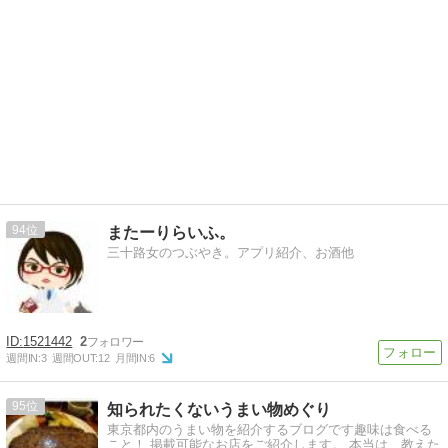
94
またーりらいふ。
三十路女のつぶやき。アプリ紹介、お酒他
1521442
2
週間IN:
3
週間OUT:
12
月間IN:
6
95
知られたくないうまい物めぐり
東京都内のうまい物を紹介するブログです趣味は食べる
こと！ 掲載可能なお店をご紹介します。 本当は、教えた