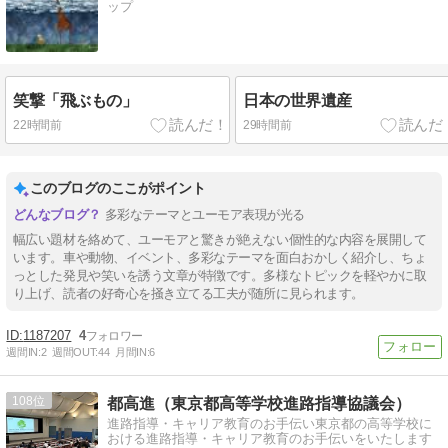
ップ
笑撃「飛ぶもの」
日本の世界遺産
22時間前
29時間前
このブログのここがポイント
多彩なテーマとユーモア表現が光る
幅広い題材を絡めて、ユーモアと驚きが絶えない個性的な内容を展開して
います。車や動物、イベント、多彩なテーマを面白おかしく紹介し、ちょ
っとした発見や笑いを誘う文章が特徴です。多様なトピックを軽やかに取
り上げ、読者の好奇心を掻き立てる工夫が随所に見られます。
1187207
4
週間IN:
2
週間OUT:
44
月間IN:
6
108
都高進（東京都高等学校進路指導協議会）
進路指導・キャリア教育のお手伝い東京都の高等学校に
おける進路指導・キャリア教育のお手伝いをいたします