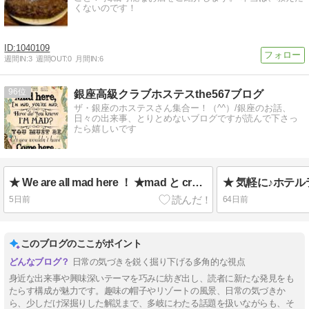
くないのです！
1040109
週間IN:
3
週間OUT:
0
月間IN:
6
96
銀座高級クラブホステスthe567ブログ
ザ・銀座のホステスさん集合ー！（^^）/銀座のお話、
日々の出来事、とりとめないブログですが読んで下さっ
たら嬉しいです
★ We are all mad here ！ ★mad と crazy の違い( ´･ω･`)
5日前
64日前
このブログのここがポイント
日常の気づきを鋭く掘り下げる多角的な視点
身近な出来事や興味深いテーマを巧みに紡ぎ出し、読者に新たな発見をも
たらす構成が魅力です。趣味の帽子やリゾートの風景、日常の気づきか
ら、少しだけ深掘りした解説まで、多岐にわたる話題を扱いながらも、そ