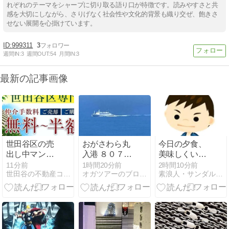
れぞれのテーマをシャープに切り取る語り口が特徴です。読みやすさと共
感を大切にしながら、さりげなく社会性や文化的背景も織り交ぜ、飽きさ
せない展開を心掛けています。
999311
3
週間IN:
3
週間OUT:
54
月間IN:
3
最新の記事画像
世田谷区の売
おがさわら丸
今日の夕食、
出し中マンシ
入港 ８０７名
美味しくいた
ョンリストを
１１：２０
だく。
11分前
1時間20分前
2時間10分前
世田谷の不動産コンサルティング会社のブログ
オガツアーのブログ３
素浪人・サンダルニャーゴの日々。
更新しました