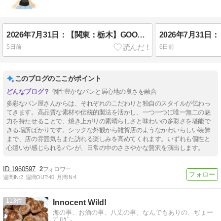
2026年7月31日：【関東：栃木】GOODPAN!
2026年7月31日
5日前
6日前
このブログのここがポイント
個性豊かなパンと居心地の良さを融合
多彩なパン屋さんからは、それぞれのこだわりと独自のスタイルが伝わっ
てきます。高品質な素材や伝統的製法を活かし、一つ一つに唯一無二の魅
力を持たせることで、焼き上がりの素晴らしさと味わいの多彩さを堪能で
きる場所ばかりです。シックな外観から雑貨店のようなかわいらしい装飾
まで、店の雰囲気もまた訪れる楽しみを高めてくれます。いずれも個性と
心遣いが感じられるパンが、日常の中のささやかな贅沢を演出します。
1960597
2
週間IN:
2
週間OUT:
40
月間IN:
4
113
Innocent Wild!
海の事、お酒の事、八丈の事。なんでもありの、ぢょー
ﾌﾞﾛｸﾞ。