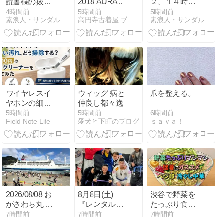
読書欄の抜き
2018 AURA
２、１４時過
書き・羅列。
TOUR ツアー
ぎたら入道雲
4時間前
5時間前
5時間前
素浪人・サンダルニャーゴの日々。
高円寺古着屋 ブレッソンアール （新高円寺駅2分）
素浪人・サンダルニャーゴの日々。
2026/08/08（土）。
Tシャツ (S) 黒
が出ていた。
ギルダン製
ワイヤレスイ
ウィッグ 病と
爪を整える。
ヤホンの細か
仲良し都々逸
い汚れ、どう
6時間前
5時間前
5時間前
ｓａｖａ！
Field Note Life
愛犬と下町のブログ
掃除する？
1,000円の専用
クリーナーを
使ってみた
2026/08/08 お
8月8日(土)
渋谷で野菜を
がさわら丸 父
『レンタルス
たっぷり食べ
島出港動画
ペース ADA-
るなら！ベジ
7時間前
7時間前
7時間前