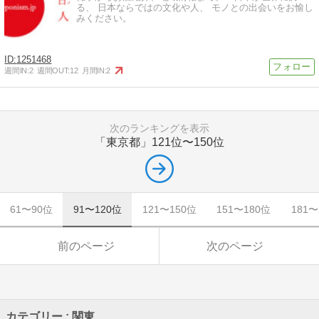
る、 日本ならではの文化や人、 モノとの出会いをお愉し
みください。
1251468
週間IN:
2
週間OUT:
12
月間IN:
2
次のランキングを表示
「東京都」
121位〜150位
61〜90位
91〜120位
121〜150位
151〜180位
181〜
前のページ
次のページ
カテゴリー : 関東