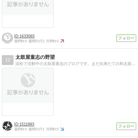
1633093
週間IN:
0
週間OUT:
2
月間IN:
0
太鼓屋童志の野望
12
浜松で活動中の太鼓屋童志のブログです。まだ出来たての和太鼓チームです。活動記録を中心に成長の過程をUPしていきます。
1511893
週間IN:
0
週間OUT:
1
月間IN:
0