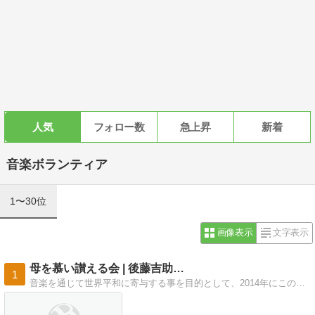
人気
フォロー数
急上昇
新着
音楽ボランティア
1〜30位
画像表示
文字表示
母を慕い讃える会 | 後藤吉助…
1
音楽を通じて世界平和に寄与する事を目的として、2014年にこの「母を慕い讃える会」を立ち上げました。nikkankakehashi@yahoo.co.jp