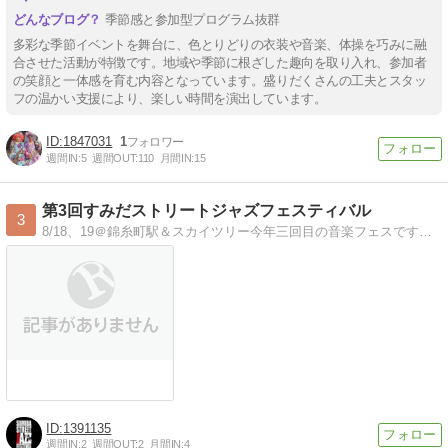
季節感と参加型プログラム抜群
多彩な季節イベントを舞台に、色とりどりの衣装や音楽、体操を巧みに融
合させた活動が特徴です。地域や季節に根ざした趣向を取り入れ、参加者
の笑顔と一体感を育む内容となっています。盛りだくさんの工夫とスタッ
フの温かい支援により、楽しい時間を演出しています。
1847031
1
週間IN:
5
週間OUT:
110
月間IN:
15
第3回すみだストリートジャズフェスティバル
3
8/18、19＠錦糸町駅＆スカイツリー今年三回目の音楽フェスです。街中が会場になります。
1391135
週間IN:
2
週間OUT:
2
月間IN:
4