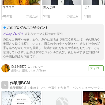
ゴロゴロ
燃えよ剣
セミ
4時間前
3日前
3日前
このブログのここがポイント
多彩なテーマを軽やかに探究
身近な出来事や歴史、文化、創作に至るまで幅広く取り上げ、その魅力や
奥深さを鋭く描写しています。日常の中の小さな驚きや、過去や社会の背
景を絡めながら文章を展開し、読者に新たな視点や感動をもたらすことを
意図しています。記事は多彩なジャンルに及び、親しみやすさと知的好奇
心を兼ね備えた内容です。
1447570
1
週間IN:
0
週間OUT:
37
月間IN:
0
作業用BGM
6
作業用BGM を集めました。仕事中や作業用、バックミュージック等に使って下さい。