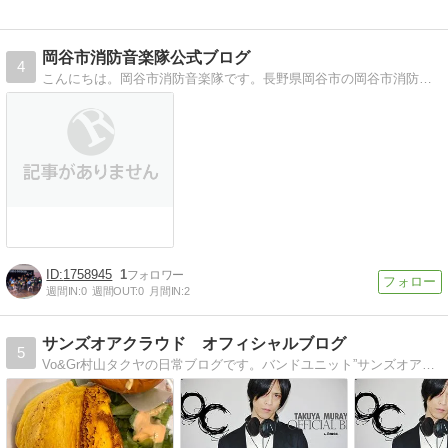
岡谷市消防音楽隊公式ブログ
4
こんにちは。岡谷市消防音楽隊です。長野県岡谷市の岡谷市消防団本部に属し、音楽を通して火災予防広報を担当しています。
1758945
1
週間IN:
0
週間OUT:
0
月間IN:
2
サンズオアクラウド オフィシャルブログ
5
Vo&Gr村山タクヤの日常ブログです。バンドユニット”サンズオアクラウド”村山タクヤのオフィシャルブログです。