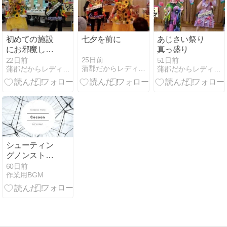
初めての施設
七夕を前に
あじさい祭り
にお邪魔しま
真っ盛り
した。
25日前
22日前
51日前
蒲郡だからレディ・ガマｗｗｗ
蒲郡だからレディ・ガマｗｗｗ
蒲郡だからレディ・ガマｗｗｗ
シューティン
グノンストッ
プメドレー
60日前
作業用BGM