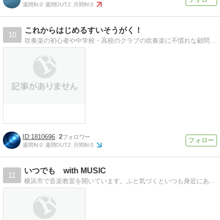
週間IN:
0
週間OUT:
2
月間IN:
0
これからはじめるすいそうがく！
10
吹奏楽の初心者や中学校・高校のクラブの吹奏楽に不慣れな顧問の先生に吹奏楽を始める上での初心者向けの情報をご紹介します。
1810696
2
週間IN:
0
週間OUT:
2
月間IN:
0
いつでも with MUSIC
11
横浜市で音楽教室を開いています。ふと気づくといつも身近にある音楽。その想いを綴りたいと思います。