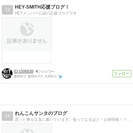
HEY-SMITH応援ブログ！
13
HEYメンバー公認の応援ブログです
1506938
4
週間IN:
0
週間OUT:
0
月間IN:
0
れんこんサンタのブログ
14
思った事を正直に書いています。知ってなるほど！お得情報！？毒も吐きます人間だもの(笑)