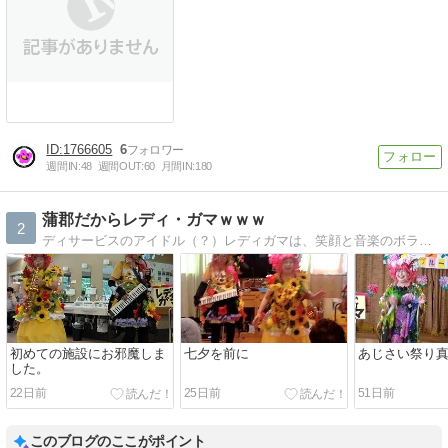
1766605
6
週間IN:
48
週間OUT:
60
月間IN:
180
蒲郡だからレディ・ガマｗｗｗ
2
ディサービスのアイドル（？）レディガマは、笑顔と音楽のボランティア。
初めての施設にお邪魔しま
七夕を前に
あじさい祭り
した。
22日前
25日前
51日前
このブログのここがポイント