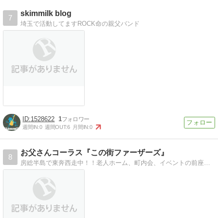
skimmilk blog
7
埼玉で活動してますROCK命の親父バンド
1528622
1
週間IN:
0
週間OUT:
6
月間IN:
0
お父さんコーラス『この街ファーザーズ』
8
房総半島で東奔西走中！！老人ホーム、町内会、イベントの前座、ライブハウスまで、お声がかかれば飛んで行く。