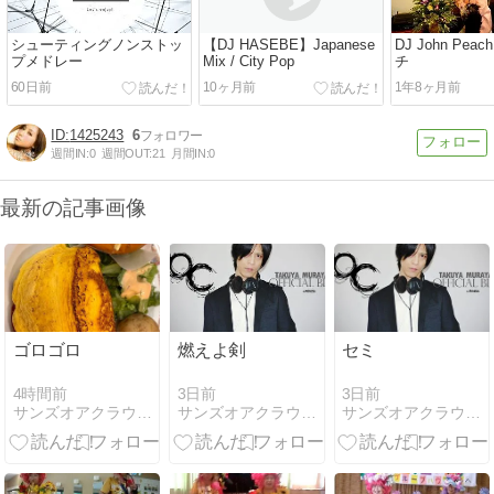
シューティングノンストッ
【DJ HASEBE】Japanese
DJ John Pe
プメドレー
Mix / City Pop
チ
60日前
10ヶ月前
1年8ヶ月前
1425243
6
週間IN:
0
週間OUT:
21
月間IN:
0
最新の記事画像
ゴロゴロ
燃えよ剣
セミ
4時間前
3日前
3日前
サンズオアクラウド オフィシャルブログ
サンズオアクラウド オフィシャルブログ
サンズオアクラウド オフィシャルブログ